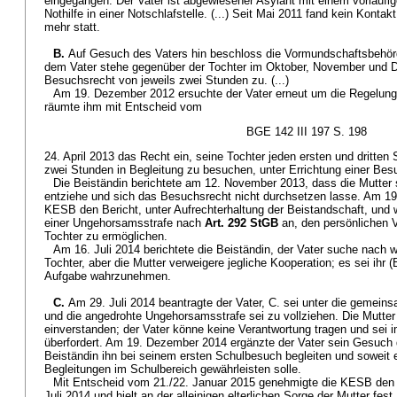
eingegangen. Der Vater ist abgewiesener Asylant mit einem vorläufig
Nothilfe in einer Notschlafstelle. (...) Seit Mai 2011 fand kein Konta
mehr statt.
B.
Auf Gesuch des Vaters hin beschloss die Vormundschaftsbehö
dem Vater stehe gegenüber der Tochter im Oktober, November und D
Besuchsrecht von jeweils zwei Stunden zu. (...)
Am 19. Dezember 2012 ersuchte der Vater erneut um die Regelun
räumte ihm mit Entscheid vom
BGE 142 III 197 S. 198
24. April 2013 das Recht ein, seine Tochter jeden ersten und dritten
zwei Stunden in Begleitung zu besuchen, unter Errichtung einer Bes
Die Beiständin berichtete am 12. November 2013, dass die Mutter s
entziehe und sich das Besuchsrecht nicht durchsetzen lasse. Am 19
KESB den Bericht, unter Aufrechterhaltung der Beistandschaft, und 
einer Ungehorsamsstrafe nach
Art. 292 StGB
an, den persönlichen 
Tochter zu ermöglichen.
Am 16. Juli 2014 berichtete die Beiständin, der Vater suche nach w
Tochter, aber die Mutter verweigere jegliche Kooperation; es sei ihr (
Aufgabe wahrzunehmen.
C.
Am 29. Juli 2014 beantragte der Vater, C. sei unter die gemeins
und die angedrohte Ungehorsamsstrafe sei zu vollziehen. Die Mutter 
einverstanden; der Vater könne keine Verantwortung tragen und sei
überfordert. Am 19. Dezember 2014 ergänzte der Vater sein Gesuch
Beiständin ihn bei seinem ersten Schulbesuch begleiten und soweit e
Begleitungen im Schulbereich gewährleisten solle.
Mit Entscheid vom 21./22. Januar 2015 genehmigte die KESB den 
Juli 2014 und hielt an der alleinigen elterlichen Sorge der Mutter fest