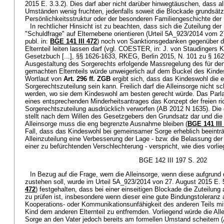
2015 E. 3.3.2). Dies darf aber nicht darüber hinwegtäuschen, dass 
Umständen wenig fruchten, jedenfalls soweit die Blockade grundsätzl
Persönlichkeitsstruktur oder der besonderen Familiengeschichte der B
In rechtlicher Hinsicht ist zu beachten, dass sich die Zuteilung de
"Schuldfrage" auf Elternebene orientieren (Urteil 5A_923/2014 vom 2
publ. in:
BGE 141 III 472
) noch von Sanktionsgedanken gegenüber de
Elternteil leiten lassen darf (vgl. COESTER, in: J. von Staudinger
Gesetzbuch [...], §§ 1626-1633, RKEG, Berlin 2015, N. 101 zu § 16
Ausgestaltung des Sorgerechts erfolgende Massregelung des für den E
gemachten Elternteils würde unweigerlich auf dem Buckel des Kind
Wortlaut von
Art. 296 ff. ZGB
ergibt sich, dass das Kindeswohl die e
Sorgerechtszuteilung sein kann. Freilich darf die Alleinsorge nicht 
werden, wo sie dem Kindeswohl am besten gerecht würde. Das Parl
eines entsprechenden Minderheitsantrages das Konzept der freien ric
Sorgerechtszuteilung ausdrücklich verworfen (AB 2012 N 1635). Die
stellt nach dem Willen des Gesetzgebers den Grundsatz dar und die
Alleinsorge muss die eng begrenzte Ausnahme bleiben (
BGE 141 III
Fall, dass das Kindeswohl bei gemeinsamer Sorge erheblich beeinträ
Alleinzuteilung eine Verbesserung der Lage - bzw. die Belassung de
einer zu befürchtenden Verschlechterung - verspricht, wie dies vorlieg
BGE 142 III 197 S. 202
In Bezug auf die Frage, wem die Alleinsorge, wenn diese aufgrund 
zustehen soll, wurde im Urteil 5A_923/2014 von 27. August 2015 E. 5.
472
) festgehalten, dass bei einer einseitigen Blockade die Zuteilung 
zu prüfen ist, insbesondere wenn dieser eine gute Bindungstoleranz 
Kooperations- oder Kommunikationsunfähigkeit des anderen Teils mi
Kind dem anderen Elternteil zu entfremden. Vorliegend würde die Allei
Sorge an den Vater jedoch bereits am formellen Umstand scheitern (