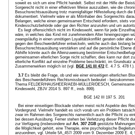
soweit es sich um eine Pflicht handelt. Selbst mit der Hilfe der Bei
Sorgerecht nicht in einer effektiven Weise auszuüben, wie die chron
Besuchsrechtsausübung trotz mannigfaltiger Hilfestellung durch die 
dokumentiert. Vielmehr wäre er als Mitinhaber des Sorgerechts darau
Belangen, welche einen gemeinsamen Entscheid erfordern, stets v
Kindesschutzbehörde oder gar den Richter anzurufen und um autorita
Es liegt offensichtlich nicht im Kindeswohl, wenn für jede Einzelfr
wäre, in welches das Kind mit zunehmendem Alter hineingezogen wü
zwangsläufig in einen unnötigen Loyalitätskonflikt geraten oder aber
gegen den Beschwerdeführer entwickeln, welche auch das bislang be
Besuchsrechtsausübung verstärken und auf die persönliche Ebene d
Abhilfe könnte auch die Alleinzuweisung bestimmter Entscheidbefu
gemeinsamen elterlichen Sorge nicht schaffen; dies kann nur dort z
elterliche Konflikt auf einzelne Probleme beschränkt, im Grundsatz 
Zusammenwirken möglich ist (vgl.
BGE 141 III 472
E. 4.7 S. 478 f.).
3.7
Es bleibt die Frage, ob und wie einer einseitigen elterlichen B
des Beschwerdeführers Rechtsmissbrauch bedeutet - beizukommen is
Thema FELDER/HAUSHEER/AEBI-MÜLLER/DESCH, Gemeinsame elt
Kindeswohl, ZBJV 2014 S. 897 ff., insb. 899).
BGE 142 III 197 S. 201
Bei einer einseitigen Blockade stehen meist nicht Aspekte des R
Vordergrund. Vielmehr handelt es sich vorab um ein Problem tatsächl
zwar im Rahmen des Sorgerechts namentlich auch die Pflicht zu e
bei dessen Ausübung. Ferner stehen bei Verletzung dieser Pflicht d
zur Verfügung (insbesondere auf
Art. 307 ZGB
gestützte Mahnungen
die Möglichkeit gehört, eine Therapie, eine psychologische Begleitu
anzuordnen, vgl. Urteile 5A_457/ 2009 vom 9. Dezember 2009 E. 4;