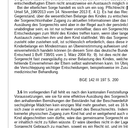
entscheidbefugten Eltern nicht ansatzweise ein Austausch möglich is
Bei der elterlichen Sorge handelt es sich um ein sog. Pflichtrecht (
Urteil 5A_198/2013 vom 14. November 2013 E. 4.1). Es hat das Rech
Gegenstand, über die wesentlichen Belange des Kindes zu entscheid
der Sorgerechtsinhaber Zugang zu aktuellen Informationen über das K
Ausübung des Sorgerechts wird aber in der Regel auch der persönli
unabdingbar sein; es ist nur schwer vorstellbar, dass ein Sorgerecht
Entscheidungen zum Wohl des Kindes treffen kann, wenn über lange Z
Austausch zwischen ihm und dem Kind stattfindet. Wo das Sorgere
zusteht oder zustehen soll, ist schliesslich erforderlich, dass diese 
Kinderbelange ein Mindestmass an Übereinstimmung aufweisen und
einvernehmlich handeln können (in diesem Sinn das deutsche Bunde
Entscheid 1 BvR 738/01 vom 1. März 2004 Rz. 9). Ist dies nicht der
Sorgerecht fast zwangsläufig zu einer Belastung des Kindes, welch
fehlende Einvernehmen der Eltern selbst wahrnehmen kann. Im Übri
die Verschleppung wichtiger Entscheidungen, beispielsweise im Z
medizinischer Behandlung.
BGE 142 III 197 S. 200
3.6
Im vorliegenden Fall fehlt es nach den kantonalen Feststellunge
Voraussetzungen, wie sie für eine effektive Ausübung des Sorgerec
den anhaltenden Bemühungen der Beiständin hat der Beschwerdefüh
sechsjährige Mädchen kein einziges Mal mehr gesehen, seit es 16 M
sich zwar in erster Linie um einen Aspekt des Besuchsrechts. Inde
keinerlei physischen Zugang zum Kind hat und er weitgehend auch v
Kind abgeschnitten sein dürfte, wäre das gemeinsame Sorgerecht ei
er inhaltlich nicht zu füllen wüsste. Er wäre überdies nicht in der La
Sorgerecht Gebrauch zu machen, soweit es ein Recht ist, und im In