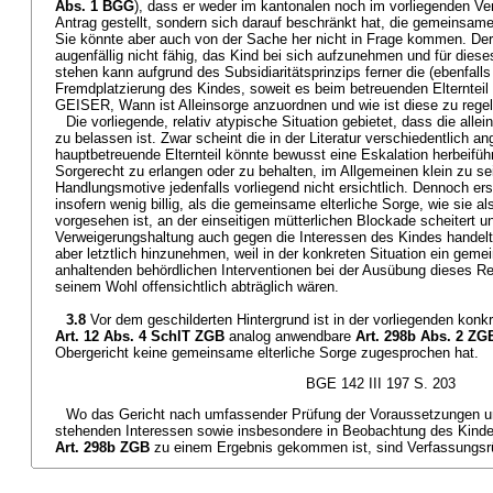
Abs. 1 BGG
), dass er weder im kantonalen noch im vorliegenden Ve
Antrag gestellt, sondern sich darauf beschränkt hat, die gemeinsame
Sie könnte aber auch von der Sache her nicht in Frage kommen. Der
augenfällig nicht fähig, das Kind bei sich aufzunehmen und für diese
stehen kann aufgrund des Subsidiaritätsprinzips ferner die (ebenfalls
Fremdplatzierung des Kindes, soweit es beim betreuenden Elternteil 
GEISER, Wann ist Alleinsorge anzuordnen und wie ist diese zu rege
Die vorliegende, relativ atypische Situation gebietet, dass die allei
zu belassen ist. Zwar scheint die in der Literatur verschiedentlich a
hauptbetreuende Elternteil könnte bewusst eine Eskalation herbeifüh
Sorgerecht zu erlangen oder zu behalten, im Allgemeinen klein zu se
Handlungsmotive jedenfalls vorliegend nicht ersichtlich. Dennoch ers
insofern wenig billig, als die gemeinsame elterliche Sorge, wie sie a
vorgesehen ist, an der einseitigen mütterlichen Blockade scheitert un
Verweigerungshaltung auch gegen die Interessen des Kindes handelt.
aber letztlich hinzunehmen, weil in der konkreten Situation ein ge
anhaltenden behördlichen Interventionen bei der Ausübung dieses R
seinem Wohl offensichtlich abträglich wären.
3.8
Vor dem geschilderten Hintergrund ist in der vorliegenden konkr
Art. 12 Abs. 4 SchlT ZGB
analog anwendbare
Art. 298b Abs. 2 ZG
Obergericht keine gemeinsame elterliche Sorge zugesprochen hat.
BGE 142 III 197 S. 203
Wo das Gericht nach umfassender Prüfung der Voraussetzungen u
stehenden Interessen sowie insbesondere in Beobachtung des Kind
Art. 298b ZGB
zu einem Ergebnis gekommen ist, sind Verfassungsrüg