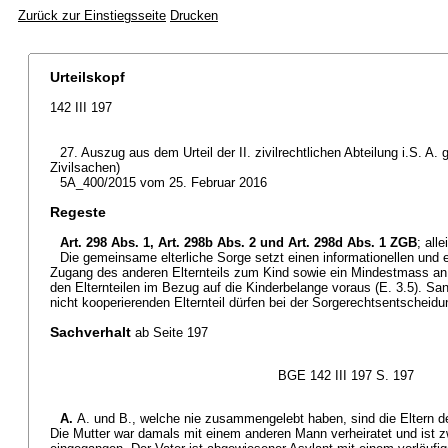
Zurück zur Einstiegsseite
Drucken
Urteilskopf
142 III 197
27. Auszug aus dem Urteil der II. zivilrechtlichen Abteilung i.S. A
Zivilsachen)
5A_400/2015 vom 25. Februar 2016
Regeste
Art. 298 Abs. 1,
Art. 298b Abs. 2 und
Art. 298d Abs. 1 ZGB
; all
Die gemeinsame elterliche Sorge setzt einen informationellen und
Zugang des anderen Elternteils zum Kind sowie ein Mindestmass a
den Elternteilen im Bezug auf die Kinderbelange voraus (E. 3.5). S
nicht kooperierenden Elternteil dürfen bei der Sorgerechtsentscheidun
Sachverhalt
ab Seite 197
BGE 142 III 197 S. 197
A.
A. und B., welche nie zusammengelebt haben, sind die Eltern d
Die Mutter war damals mit einem anderen Mann verheiratet und ist z