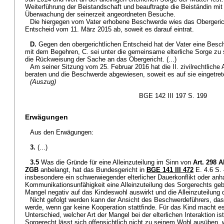
Weiterführung der Beistandschaft und beauftragte die Beiständin mit
Überwachung der seinerzeit angeordneten Besuche.
Die hiergegen vom Vater erhobene Beschwerde wies das Obergeric
Entscheid vom 11. März 2015 ab, soweit es darauf eintrat.
D.
Gegen den obergerichtlichen Entscheid hat der Vater eine Besc
mit dem Begehren, C. sei unter die gemeinsame elterliche Sorge zu st
die Rückweisung der Sache an das Obergericht. (...)
Am seiner Sitzung vom 25. Februar 2016 hat die II. zivilrechtliche A
beraten und die Beschwerde abgewiesen, soweit es auf sie eingetrete
(Auszug)
BGE 142 III 197 S. 199
Erwägungen
Aus den Erwägungen:
3.
(...)
3.5
Was die Gründe für eine Alleinzuteilung im Sinn von
Art. 298 
ZGB
anbelangt, hat das Bundesgericht in
BGE 141 III 472
E. 4.6 S. 
insbesondere ein schwerwiegender elterlicher Dauerkonflikt oder anh
Kommunikationsunfähigkeit eine Alleinzuteilung des Sorgerechts geb
Mangel negativ auf das Kindeswohl auswirkt und die Alleinzuteilung
Nicht gefolgt werden kann der Ansicht des Beschwerdeführers, das
werde, wenn gar keine Kooperation stattfinde. Für das Kind macht es
Unterschied, welcher Art der Mangel bei der elterlichen Interaktion 
Sorgerecht lässt sich offensichtlich nicht zu seinem Wohl ausüben