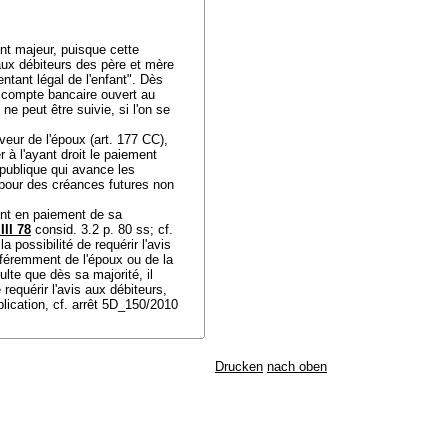
ant majeur, puisque cette
 aux débiteurs des père et mère
ntant légal de l'enfant". Dès
n compte bancaire ouvert au
ne peut être suivie, si l'on se
aveur de l'époux (
art. 177 CC
),
r à l'ayant droit le paiement
é publique qui avance les
s pour des créances futures non
ment en paiement de sa
III 78
consid. 3.2 p. 80 ss; cf.
 possibilité de requérir l'avis
ifféremment de l'époux ou de la
sulte que dès sa majorité, il
 requérir l'avis aux débiteurs,
plication, cf. arrêt 5D_150/2010
Drucken
nach oben