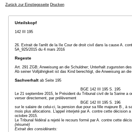
Zurück zur Einstiegsseite
Drucken
Urteilskopf
142 III 195
26. Extrait de l'arrêt de la IIe Cour de droit civil dans la cause A. con
5A_925/2015 du 4 mars 2016
Regeste
Art. 291 ZGB
; Anweisung an die Schuldner; Unterhalt zugunsten des 
Ab seiner Volljährigkeit ist das Kind berechtigt, die Anweisung an di
Sachverhalt
ab Seite 195
BGE 142 III 195 S. 195
Le 21 septembre 2015, le Président du Tribunal civil de la Sarine a 
verser directement, par prélèvement
BGE 142 III 195 S. 196
sur le salaire de celui-ci, la pension due pour sa fille majeure B., à s
mois plus allocations. L'appel interjeté par A. contre cette décision a 
octobre 2015.
Le Tribunal fédéral a rejeté le recours formé par A. contre cette décis
(résumé)
Extrait des considérants: