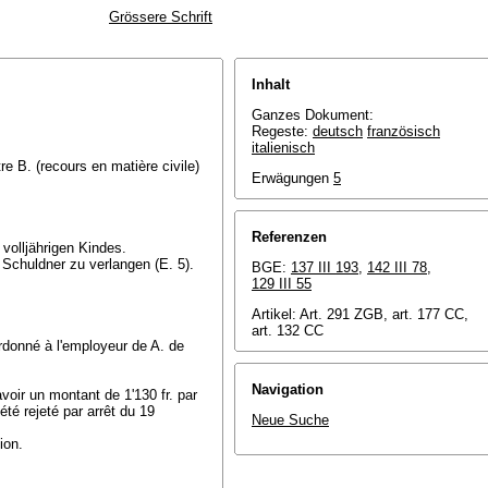
Grössere Schrift
Inhalt
Ganzes Dokument:
Regeste:
deutsch
französisch
italienisch
tre B. (recours en matière civile)
Erwägungen
5
Referenzen
volljährigen Kindes.
e Schuldner zu verlangen (E. 5).
BGE:
137 III 193
,
142 III 78
,
129 III 55
Artikel: Art. 291 ZGB, art. 177 CC,
art. 132 CC
ordonné à l'employeur de A. de
Navigation
avoir un montant de 1'130 fr. par
été rejeté par arrêt du 19
Neue Suche
ion.