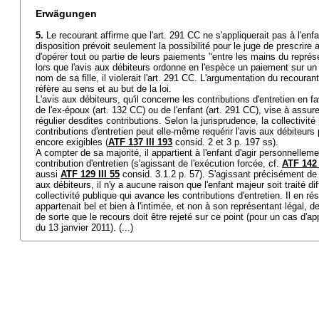
Erwägungen
5.
Le recourant affirme que l'
art. 291 CC
ne s'appliquerait pas à l'enf
disposition prévoit seulement la possibilité pour le juge de prescrire
d'opérer tout ou partie de leurs paiements "entre les mains du représe
lors que l'avis aux débiteurs ordonne en l'espèce un paiement sur u
nom de sa fille, il violerait l'
art. 291 CC
. L'argumentation du recourant 
réfère au sens et au but de la loi.
L'avis aux débiteurs, qu'il concerne les contributions d'entretien en f
de l'ex-époux (
art. 132 CC
) ou de l'enfant (
art. 291 CC
), vise à assure
régulier desdites contributions. Selon la jurisprudence, la collectivit
contributions d'entretien peut elle-même requérir l'avis aux débiteur
encore exigibles (
ATF 137 III 193
consid. 2 et 3 p. 197 ss).
A compter de sa majorité, il appartient à l'enfant d'agir personnelle
contribution d'entretien (s'agissant de l'exécution forcée, cf.
ATF 142 
aussi
ATF 129 III 55
consid. 3.1.2 p. 57). S'agissant précisément de la
aux débiteurs, il n'y a aucune raison que l'enfant majeur soit traité d
collectivité publique qui avance les contributions d'entretien. Il en ré
appartenait bel et bien à l'intimée, et non à son représentant légal, de
de sorte que le recours doit être rejeté sur ce point (pour un cas d'ap
du 13 janvier 2011). (...)