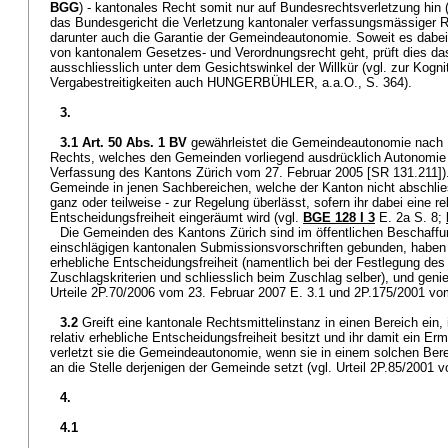
BGG
) - kantonales Recht somit nur auf Bundesrechtsverletzung hin (n
das Bundesgericht die Verletzung kantonaler verfassungsmässiger R
darunter auch die Garantie der Gemeindeautonomie. Soweit es dabei
von kantonalem Gesetzes- und Verordnungsrecht geht, prüft dies d
ausschliesslich unter dem Gesichtswinkel der Willkür (vgl. zur Kogni
Vergabestreitigkeiten auch HUNGERBÜHLER, a.a.O., S. 364).
3.
3.1
Art. 50 Abs. 1 BV
gewährleistet die Gemeindeautonomie nach
Rechts, welches den Gemeinden vorliegend ausdrücklich Autonomie e
Verfassung des Kantons Zürich vom 27. Februar 2005 [SR 131.211]).
Gemeinde in jenen Sachbereichen, welche der Kanton nicht abschlies
ganz oder teilweise - zur Regelung überlässt, sofern ihr dabei eine re
Entscheidungsfreiheit eingeräumt wird (vgl.
BGE 128 I 3
E. 2a S. 8;
Die Gemeinden des Kantons Zürich sind im öffentlichen Beschaff
einschlägigen kantonalen Submissionsvorschriften gebunden, haben d
erhebliche Entscheidungsfreiheit (namentlich bei der Festlegung des
Zuschlagskriterien und schliesslich beim Zuschlag selber), und geni
Urteile 2P.70/2006 vom 23. Februar 2007 E. 3.1 und 2P.175/2001 vo
3.2
Greift eine kantonale Rechtsmittelinstanz in einen Bereich ei
relativ erhebliche Entscheidungsfreiheit besitzt und ihr damit ein 
verletzt sie die Gemeindeautonomie, wenn sie in einem solchen Ber
an die Stelle derjenigen der Gemeinde setzt (vgl. Urteil 2P.85/2001 
4.
4.1