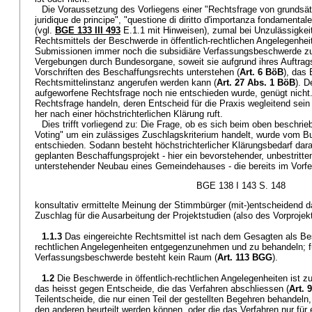
Die Voraussetzung des Vorliegens einer "Rechtsfrage von grundsät
juridique de principe", "questione di diritto d'importanza fondamentale
(vgl.
BGE 133 III 493
E.1.1 mit Hinweisen), zumal bei Unzulässigkeit
Rechtsmittels der Beschwerde in öffentlich-rechtlichen Angelegenhei
Submissionen immer noch die subsidiäre Verfassungsbeschwerde zur
Vergebungen durch Bundesorgane, soweit sie aufgrund ihres Auftrag
Vorschriften des Beschaffungsrechts unterstehen (
Art. 6 BöB
), das
Rechtsmittelinstanz angerufen werden kann (
Art. 27 Abs. 1 BöB
). 
aufgeworfene Rechtsfrage noch nie entschieden wurde, genügt nich
Rechtsfrage handeln, deren Entscheid für die Praxis wegleitend sei
her nach einer höchstrichterlichen Klärung ruft.
Dies trifft vorliegend zu: Die Frage, ob es sich beim oben beschri
Voting" um ein zulässiges Zuschlagskriterium handelt, wurde vom Bu
entschieden. Sodann besteht höchstrichterlicher Klärungsbedarf dara
geplanten Beschaffungsprojekt - hier ein bevorstehender, unbestri
unterstehender Neubau eines Gemeindehauses - die bereits im Vorfe
BGE 138 I 143 S. 148
konsultativ ermittelte Meinung der Stimmbürger (mit-)entscheidend da
Zuschlag für die Ausarbeitung der Projektstudien (also des Vorprojekt
1.1.3
Das eingereichte Rechtsmittel ist nach dem Gesagten als Bes
rechtlichen Angelegenheiten entgegenzunehmen und zu behandeln; fü
Verfassungsbeschwerde besteht kein Raum (
Art. 113 BGG
).
1.2
Die Beschwerde in öffentlich-rechtlichen Angelegenheiten ist 
das heisst gegen Entscheide, die das Verfahren abschliessen (
Art.
Teilentscheide, die nur einen Teil der gestellten Begehren behandel
den anderen beurteilt werden können, oder die das Verfahren nur für 