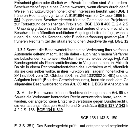
Entscheid gleich oder ähnlich wie Private betroffen sind. Ausserdem 
Beschwerdebefugnis eines Gemeinwesens, wenn dieses durch den fragl
Weise in schutzwürdigen hoheitlichen Interessen berührt wird (
BGE 1
früheren Rechtslage vgl. Urteil A.919/1984 vom 29. Oktober 1986 E. 2
564
[allgemeines Beschwerderecht für eine Gemeinde als Projektanti
zur Fortsetzung der bisherigen Praxis vgl.
BGE 133 II 400
E. 2.4.2 S.
Unabhängig davon sind Gemeinden und andere öffentlich-rechtlich
Beschwerde in öffentlich-rechtlichen Angelegenheiten befugt, wenn s
rügen, die ihnen die Kantons- oder Bundesverfassung gewährt (
Art. 
früheren Rechtsmittel der staatsrechtlichen Beschwerde vgl.
BGE 12
1.3.2
Soweit die Beschwerdeführerin eine Verletzung ihrer verfass
Autonomie geltend macht, ist sie daher - auch nach neuem Verfahre
sie belastenden kantonalen Rechtsmittelentscheides befugt (vg
Bundesgericht als Rechtsmittelinstanz in Vergabesachen, in: Aktuell
Da sie in einem Rechtsmittelverfahren dazu verhalten wird, öffentlic
als sie dies selber wollte, in ihrer Funktion als Trägerin hoheitlicher G
2P.175/2001 vom 12. Oktober 2001, in: ZBl 103/2002 S. 481) und die
Aufgaben betrifft (Bau des Gemeindehauses), kann sie nach dem Ge
allgemeine Beschwerderecht von
Art. 89 Abs. 1 BGG
in Anspruch n
2.
Mit der Beschwerde können Rechtsverletzungen nach
Art. 95 
Soweit die Vorinstanz kantonales Recht anzuwenden hatte, kann im
werden, der angefochtene Entscheid verstosse gegen Bundesrecht (
die verfassungsmässigen Rechte und Grundsätze (
BGE 137 V 143
E
4.2.2 S. 158;
BGE 134 II 349
BGE 138 I 143 S. 150
E. 3 S. 351). Das Bundesgericht prüft - auf entsprechend begründete