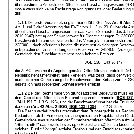
Juni 1999 zwischen der Schweizerischen Eidgenossenschaft und de
über bestimmte Aspekte des öffentlichen Beschaffungswesens (SR 0.
sowie wenn sich keine Rechtsfrage von grundsätzlicher Bedeutung ste
398).
1.1.1
Die erste Voraussetzung ist hier erfüllt: Gemäss
Art. 6 Abs. 
Art. 1 und 2 der Verordnung des EVD vom 11. Juni 2010 über die A
öffentlichen Beschaffungswesen für das zweite Semester des Jahre
2010 2647) betrug der Schwellenwert für Dienstleistungen Fr. 230'000
Beschwerdeführerin die Kosten für das Vorprojekt in einer ersten Sch
222'000.-, doch offerierten bereits die nicht berücksichtigten Beschw
entsprechende Dienstleistung einen Preis von Fr. 248'400.- (zuzüglic
Gemeinde den Zuschlag zu einem noch höheren Preis an
BGE 138 I 143 S. 147
die A. AG - welche ihr Angebot gemäss Offertöffnungsprotokoll für Fr.
Nebenkosten) unterbreitet hatte - erteilen, was zeigt, dass der Wert
auch bei einer Gutheissung der Beschwerde - den Betrag von Fr. 230
gesetzlich massgebenden Schwellenwert erreicht.
1.1.2
Bei der Rechtsfrage von grundsätzlicher Bedeutung muss es
dem Gebiet des öffentlichen Beschaffungsrechts handeln (
BGE 137 I
134 II 192
E. 1.3 S. 195), und der Beschwerdeführer hat die Erfüllun
darzutun (
Art. 42 Abs. 2 BGG
;
BGE 133 II 396
E. 2.2 S. 399).
Die Beschwerdeführerin unterbreitet dem Bundesgericht als Rechts
Bedeutung, ob ihr Vorgehen, die anonymisierten Projektstudien für 
Gemeindehauses zuhanden der Stimmberechtigten öffentlich aufzuleg
"Stimmzettel" das jeweils bevorzugte Projekt auswählen zu lassen
solchen "Public Votings" erzielte Ergebnis bei den Zuschlagskriterie
ist oder nicht.