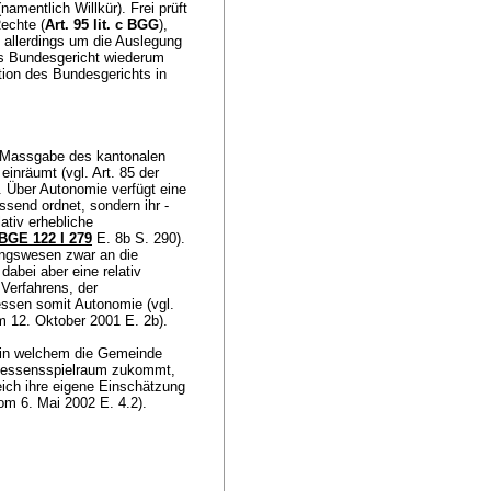
amentlich Willkür). Frei prüft
echte (
Art. 95 lit. c BGG
),
 allerdings um die Auslegung
as Bundesgericht wiederum
tion des Bundesgerichts in
 Massgabe des kantonalen
inräumt (vgl. Art. 85 der
 Über Autonomie verfügt eine
send ordnet, sondern ihr -
lativ erhebliche
BGE 122 I 279
E. 8b S. 290).
ungswesen zwar an die
abei aber eine relativ
 Verfahrens, der
essen somit Autonomie (vgl.
m 12. Oktober 2001 E. 2b).
n, in welchem die Gemeinde
Ermessensspielraum zukommt,
eich ihre eigene Einschätzung
vom 6. Mai 2002 E. 4.2).