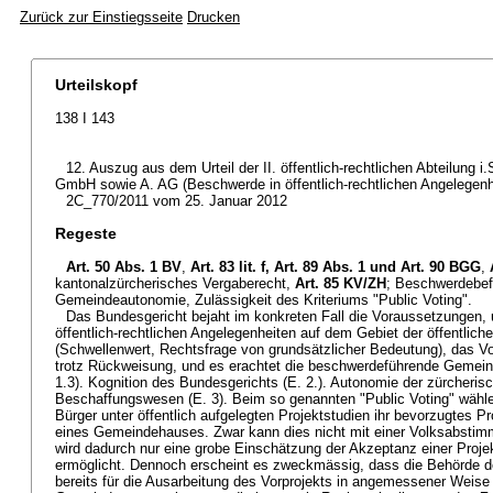
Zurück zur Einstiegsseite
Drucken
Urteilskopf
138 I 143
12. Auszug aus dem Urteil der II. öffentlich-rechtlichen Abteilung
GmbH sowie A. AG (Beschwerde in öffentlich-rechtlichen Angelegenh
2C_770/2011 vom 25. Januar 2012
Regeste
Art. 50 Abs. 1 BV
,
Art. 83 lit. f,
Art. 89 Abs. 1 und
Art. 90 BGG
,
kantonalzürcherisches Vergaberecht,
Art. 85 KV/ZH
; Beschwerdebef
Gemeindeautonomie, Zulässigkeit des Kriteriums "Public Voting".
Das Bundesgericht bejaht im konkreten Fall die Voraussetzungen,
öffentlich-rechtlichen Angelegenheiten auf dem Gebiet der öffentlich
(Schwellenwert, Rechtsfrage von grundsätzlicher Bedeutung), das V
trotz Rückweisung, und es erachtet die beschwerdeführende Gemeinde 
1.3). Kognition des Bundesgerichts (E. 2.). Autonomie der zürcheri
Beschaffungswesen (E. 3). Beim so genannten "Public Voting" wähle
Bürger unter öffentlich aufgelegten Projektstudien ihr bevorzugtes Pro
eines Gemeindehauses. Zwar kann dies nicht mit einer Volksabstim
wird dadurch nur eine grobe Einschätzung der Akzeptanz einer Proje
ermöglicht. Dennoch erscheint es zweckmässig, dass die Behörde d
bereits für die Ausarbeitung des Vorprojekts in angemessener Weise b