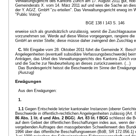
Verwaltungsgericht des Kantons Zürich am 17. August 2011 gut, hob
Gemeinderats X. vom 14. März 2011 auf und wies die Sache an die
der Y. AG/Z. GmbH "zu erteilen". Das Verwaltungsgericht erwog im W
"Public Voting"
BGE 138 I 143 S. 146
erweise sich als grundsätzlich unzulässig, womit die Zuschlagsausw
vorzunehmen sei. Werde auf diese Weise vorgegangen, rangiere die
GmbH an erster Stelle; diese müsse daher zwingend den Zuschlag e
C.
Mit Eingabe vom 28. Oktober 2011 führt die Gemeinde X. Beschw
Angelegenheiten (eventuell subsidiäre Verfassungsbeschwerde) bei
Anträgen, das Urteil des Verwaltungsgerichts des Kantons Zürich v
und die Sache zur Neubeurteilung an dieses zurückzuweisen. (...)
Das Bundesgericht heisst die Beschwerde im Sinne der Erwägunge
(Auszug)
Erwägungen
Aus den Erwägungen:
1.
1.1
Gegen Entscheide letzter kantonaler Instanzen (oberer Gerichte)
Beschwerde in öffentlich-rechtlichen Angelegenheiten zulässig (Art. 8
86 Abs. 1 lit. d und Abs. 2 BGG
).
Art. 83 lit. f BGG
schliesst die 
auf dem Gebiet der öffentlichen Beschaffungen indes aus, wenn der
vergebenden Auftrages den massgebenden Schwellenwert des Bun
1994 über das öffentliche Beschaffungswesen (BöB; SR 172.056.1