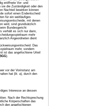
ig eröffnete Vor- und
sie die Zuständigkeit oder den
en Nachteil bewirken können
de sofort einen Endentscheid
n für ein weitläufiges
eisungsentscheide, mit denen
n wird, sind grundsätzlich
 beim Bundesgericht
rs verhält es sich nur dann,
tscheidungsspielraum mehr
anzlich Angeordneten dient
Rückweisungsentscheid. Das
sspielraum mehr, sondern
it ist das angefochtene Urteil
 BGG
).
wer vor der Vorinstanz am
lten hat (lit. a), durch den
ürdiges Interesse an dessen
nitten. Nach der Rechtsprechung
tliche Körperschaften das
rch den angefochtenen