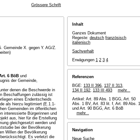
Grössere Schrift
Inhalt
Ganzes Dokument
Regeste:
deutsch
französisch
italienisch
 i.S. Gemeinde X. gegen Y. AG/Z.
Sachverhalt
eiten)
Erwägungen
1
2
3
4
Art. 6 BöB
und
Referenzen
ugnis der Gemeinde,
BGE:
133 II 396
,
137 II 313
,
 unter denen die Beschwerde in
134 II 192
,
133 III 493
mehr...
en Beschaffungen zulässig ist
Artikel: Art. 89 Abs. 1 BGG, Art. 50
orliegen eines Endentscheids
Abs. 1 BV, Art. 83 lit. f,
Art. 89 Abs. 
als hierzu legitimiert (E.1.1-
und
Art. 90 BGG
, Art. 6 BöB
schen Gemeinden im öffentlichen
mehr...
n interessierte Bürgerinnen und
jekt aus, hier für die Erstellung
mung gleichgesetzt werden und
ktstudie bei der Bevölkerung
Navigation
en Willen der Bevölkerung
erücksichtigt. Es verletzt die
Neue Suche