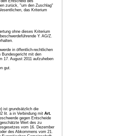
 den Entscheid des
sen zurück, "um den Zuschlag"
esentlichen, das Kriterium
ertung ohne dieses Kriterium
 beschwerdeführende Y. AG/Z.
rhalten.
erde in öffentlich-rechtlichen
m Bundesgericht mit den
om 17. August 2011 aufzuheben
n gut.
 ist grundsätzlich die
2 lit. a in Verbindung mit
Art.
Beschwerde gegen Entscheide
 geschätzte Wert des zu
desgesetzes vom 16. Dezember
) oder des Abkommens vom 21.