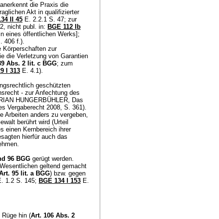
anerkennt die Praxis die
ichen Akt in qualifizierter
34 II 45
E. 2.2.1 S. 47; zur
, nicht publ. in:
BGE 112 Ib
n eines öffentlichen Werks];
 406 f.).
e Körperschaften zur
ie die Verletzung von Garantien
89 Abs. 2 lit. c BGG
; zum
9 I 313
E. 4.1).
ungsrechtlich geschützten
nsrecht - zur Anfechtung des
l. ADRIAN HUNGERBÜHLER, Das
es Vergaberecht 2008, S. 361).
he Arbeiten anders zu vergeben,
ewalt berührt wird (Urteil
s einen Kernbereich ihrer
sagten hierfür auch das
ehmen.
und 96 BGG
gerügt werden.
 Wesentlichen geltend gemacht
Art. 95 lit. a BGG
) bzw. gegen
. 1.2 S. 145;
BGE 134 I 153
E.
 Rüge hin (
Art. 106 Abs. 2