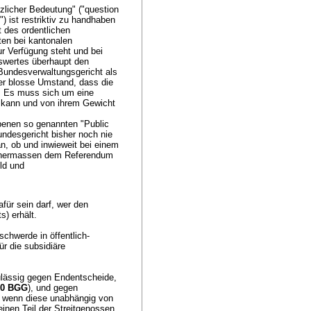
zlicher Bedeutung" ("question
") ist restriktiv zu handhaben
 des ordentlichen
ten bei kantonalen
 Verfügung steht und bei
swertes überhaupt den
 Bundesverwaltungsgericht als
Der blosse Umstand, dass die
t. Es muss sich um eine
n kann und von ihrem Gewicht
ebenen so genannten "Public
ndesgericht bisher noch nie
n, ob und inwieweit bei einem
ttenermassen dem Referendum
ld und
für sein darf, wer den
s) erhält.
chwerde in öffentlich-
r die subsidiäre
zulässig gegen Endentscheide,
 90 BGG
), und gegen
n, wenn diese unabhängig von
einen Teil der Streitgenossen