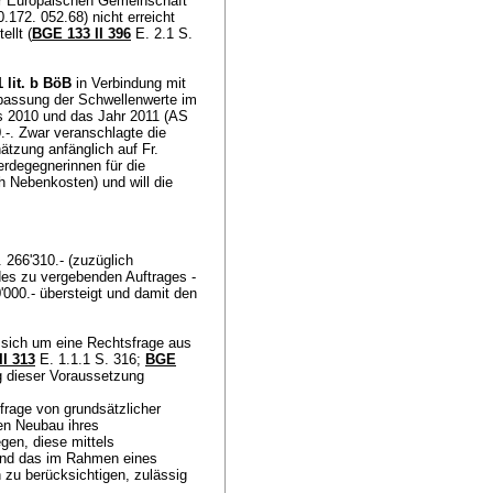
r Europäischen Gemeinschaft
172. 052.68) nicht erreicht
llt (
BGE 133 II 396
E. 2.1 S.
1 lit. b BöB
in Verbindung mit
npassung der Schwellenwerte im
s 2010 und das Jahr 2011 (AS
.-. Zwar veranschlagte die
ätzung anfänglich auf Fr.
erdegegnerinnen für die
h Nebenkosten) und will die
 266'310.- (zuzüglich
 des zu vergebenden Auftrages -
'000.- übersteigt und damit den
 sich um eine Rechtsfrage aus
I 313
E. 1.1.1 S. 316;
BGE
g dieser Voraussetzung
frage von grundsätzlicher
den Neubau ihres
en, diese mittels
 und das im Rahmen eines
n zu berücksichtigen, zulässig