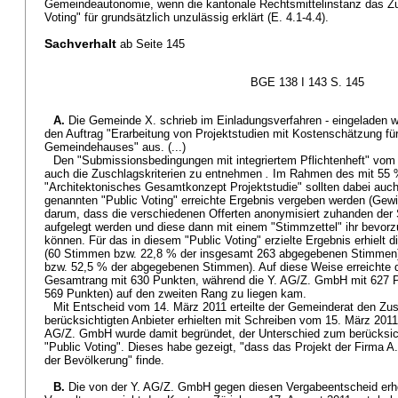
Gemeindeautonomie, wenn die kantonale Rechtsmittelinstanz das Zu
Voting" für grundsätzlich unzulässig erklärt (E. 4.1-4.4).
Sachverhalt
ab Seite 145
BGE 138 I 143 S. 145
A.
Die Gemeinde X. schrieb im Einladungsverfahren - eingeladen 
den Auftrag "Erarbeitung von Projektstudien mit Kostenschätzung f
Gemeindehauses" aus. (...)
Den "Submissionsbedingungen mit integriertem Pflichtenheft" vom
auch die Zuschlagskriterien zu entnehmen
.
Im Rahmen des mit 55 %
"Architektonisches Gesamtkonzept Projektstudie" sollten dabei auch
genannten "Public Voting" erreichte Ergebnis vergeben werden (Gew
darum, dass die verschiedenen Offerten anonymisiert zuhanden der 
aufgelegt werden und diese dann mit einem "Stimmzettel" ihr bevor
können. Für das in diesem "Public Voting" erzielte Ergebnis erhielt
(60 Stimmen bzw. 22,8 % der insgesamt 263 abgegebenen Stimmen),
bzw. 52,5 % der abgegebenen Stimmen). Auf diese Weise erreichte d
Gesamtrang mit 630 Punkten, während die Y. AG/Z. GmbH mit 627 Pu
569 Punkten) auf den zweiten Rang zu liegen kam.
Mit Entscheid vom 14. März 2011 erteilte der Gemeinderat den Zus
berücksichtigten Anbieter erhielten mit Schreiben vom 15. März 2011
AG/Z. GmbH wurde damit begründet, der Unterschied zum berücksich
"Public Voting". Dieses habe gezeigt, "dass das Projekt der Firma 
der Bevölkerung" finde.
B.
Die von der Y. AG/Z. GmbH gegen diesen Vergabeentscheid er