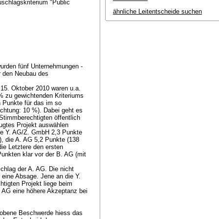
schlagskriterium "Public
ähnliche Leitentscheide suchen
wurden fünf Unternehmungen -
ür den Neubau des
 15. Oktober 2010 waren u.a.
 zu gewichtenden Kriteriums
 Punkte für das im so
ichtung: 10 %). Dabei geht es
Stimmberechtigten öffentlich
zugtes Projekt auswählen
 die Y. AG/Z. GmbH 2,3 Punkte
 die A. AG 5,2 Punkte (138
ie Letztere den ersten
nkten klar vor der B. AG (mit
chlag der A. AG. Die nicht
 eine Absage. Jene an die Y.
tigten Projekt liege beim
A. AG eine höhere Akzeptanz bei
hobene Beschwerde hiess das