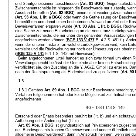
und Streitgenossinnen abschliessen (
Art. 91 BGG
). Gegen selbständ
Zwischenentscheide ist hingegen die Beschwerde nur zulässig, wenn 
Ausstand betreffen (
Art. 92 BGG
), einen nicht wieder gutzumachend
(
Art. 93 Abs. 1 lit. a BGG
) oder wenn die Gutheissung der Beschwer
herbeiführen und damit einen bedeutenden Aufwand an Zeit oder Koste
Beweisverfahren ersparen würde (
Art. 93 Abs. 1 lit. b BGG
). Rückw
eine Sache zur neuen Entscheidung an die Vorinstanz zurückgewiese
Zwischenentscheide, die nur unter den genannten Voraussetzungen
angefochten werden können (
BGE 133 V 477
E. 4.2 S. 481 f.). Ande
wenn der unteren Instanz, an welche zurückgewiesen wird, kein En
verbleibt und die Rückweisung nur noch der Umsetzung des oberinst
(
BGE 135 V 141
E.1.1 S. 143 mit Hinweisen).
Beim angefochtenen Urteil handelt es sich zwar formal um einen 
Verwaltungsgericht belässt der Gemeinde aber keinen Entscheidung
verpflichtet sie, den Zuschlag an die Y. AG/Z. GmbH zu erteilen. Dam
nach der Rechtsprechung als Endentscheid zu qualifizieren (
Art. 90
1.3
1.3.1
Gemäss
Art. 89 Abs. 1 BGG
ist zur Beschwerde berechtigt, 
Verfahren teilgenommen hat oder keine Möglichkeit zur Teilnahme erha
angefochtenen
BGE 138 I 143 S. 149
Entscheid oder Erlass besonders berührt ist (lit. b) und ein schutzw
Aufhebung oder Änderung hat (lit. c).
Art. 89 Abs. 1 BGG
ist grundsätzlich auf Privatpersonen zugesch
des Bundesgerichts können Gemeinwesen und andere öffentlich-rech
allgemeine Beschwerderecht dann in Anspruch nehmen, wenn sie du