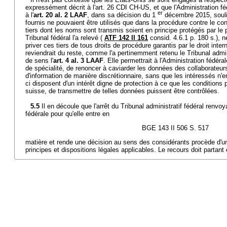
expressément décrit à l'art. 26 CDI CH-US, et que l'Administration f
er
à l'
art. 20 al. 2 LAAF
, dans sa décision du 1
décembre 2015, souli
fournis ne pouvaient être utilisés que dans la procédure contre le cont
tiers dont les noms sont transmis soient en principe protégés par le 
Tribunal fédéral l'a relevé (
ATF 142 II 161
consid. 4.6.1 p. 180 s.), n
priver ces tiers de tous droits de procédure garantis par le droit intern
reviendrait du reste, comme l'a pertinemment retenu le Tribunal admini
de sens l'
art. 4 al. 3 LAAF
. Elle permettrait à l'Administration fédéra
de spécialité, de renoncer à caviarder les données des collaborateu
d'information de manière discrétionnaire, sans que les intéressés n'e
ci disposent d'un intérêt digne de protection à ce que les conditions p
suisse, de transmettre de telles données puissent être contrôlées.
5.5
Il en découle que l'arrêt du Tribunal administratif fédéral renvoy
fédérale pour qu'elle entre en
BGE 143 II 506 S. 517
matière et rende une décision au sens des considérants procède d'un
principes et dispositions légales applicables. Le recours doit partant êt