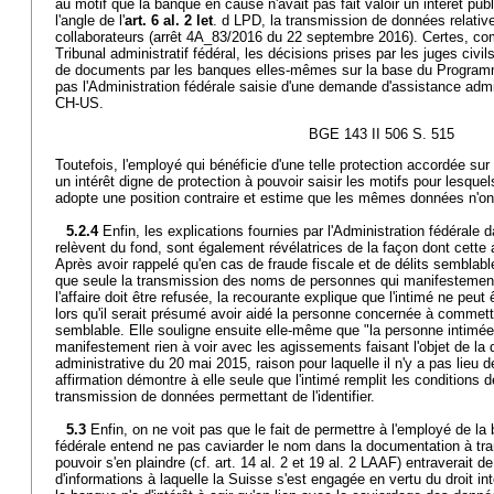
au motif que la banque en cause n'avait pas fait valoir un intérêt publi
l'angle de l'
art. 6 al. 2 let
. d LPD, la transmission de données relati
collaborateurs (arrêt 4A_83/2016 du 22 septembre 2016). Certes, comm
Tribunal administratif fédéral, les décisions prises par les juges civi
de documents par les banques elles-mêmes sur la base du Programme
pas l'Administration fédérale saisie d'une demande d'assistance admi
CH-US.
BGE 143 II 506 S. 515
Toutefois, l'employé qui bénéficie d'une telle protection accordée sur l
un intérêt digne de protection à pouvoir saisir les motifs pour lesquel
adopte une position contraire et estime que les mêmes données n'on
5.2.4
Enfin, les explications fournies par l'Administration fédérale 
relèvent du fond, sont également révélatrices de la façon dont cette a
Après avoir rappelé qu'en cas de fraude fiscale et de délits semblabl
que seule la transmission des noms de personnes qui manifestemen
l'affaire doit être refusée, la recourante explique que l'intimé ne peu
lors qu'il serait présumé avoir aidé la personne concernée à commettr
semblable. Elle souligne ensuite elle-même que "la personne intimée n
manifestement rien à voir avec les agissements faisant l'objet de l
administrative du 20 mai 2015, raison pour laquelle il n'y a pas lieu
affirmation démontre à elle seule que l'intimé remplit les conditions de
transmission de données permettant de l'identifier.
5.3
Enfin, on ne voit pas que le fait de permettre à l'employé de la
fédérale entend ne pas caviarder le nom dans la documentation à tra
pouvoir s'en plaindre (cf. art. 14 al. 2 et 19 al. 2 LAAF) entraverait 
d'informations à laquelle la Suisse s'est engagée en vertu du droit int