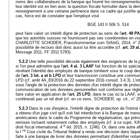
noms des collaborateurs de la banque qui fournit les renseignements,
leur identité est en lien avec la question fiscale formulée dans la d
renseignement a une certaine pertinence dans ce cadre qui justifie qu'i
cas, force est de constater que l'employé visé
BGE 143 II 506 S. 514
peut faire valoir un intérêt digne de protection au sens de l'
art. 48 PA
que les autorités suisses ne fournissent pas ses coordonnées en viol
CHARLOTTE SCHODER, Praxiskommentar zum StAhiG, 2014, n° 
possibilité de recours doit donc aussi lui être accordée (cf.
art. 19 a
Message 2011, FF 2011 5783).
5.2.2
Une telle possibilité découle également des exigences de la
si l'on peut admettre que l'
art. 4 al. 3 LAAF
fait fonction de loi spéci
révélant l'identité des employés de banque tombent sous le coup d
de l'
art. 3 let. a et b LPD
et leur transmission constitue une communic
LPD (cf. arrêt 4A_83/2016 du 22 septembre 2016 consid. 3.4.3). L'i
sous l'angle de la protection des données d'un intérêt digne de protecti
communication de ses données personnelles soit conforme aux règles 
faire valoir en application de l'
art. 25 LPD
, dans le cas où la LAAF, en
conférerait pas un tel droit (cf. en ce sens, SCHODER, op. cit., n° 
5.2.3
Dans le cas d'espèce, l'intérêt digne de protection de l'intimé 
a obtenu d'un juge civil qu'il soit fait interdiction à la Banque de tr
américaines dans le cadre du Programme de régularisation, qui prévo
remises incluent notamment celles des employés (cf. à ce sujet,
e
droit fiscal international, 4
éd. 2015, n. 1246). Or, dans une autre a
re
la I
Cour civile du Tribunal fédéral a rendu une décision dans laquell
faite à une banque de livrer des données permettant d'identifier not