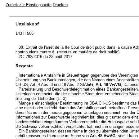
Zurück zur Einstiegsseite
Drucken
Urteilskopf
143 II 506
38. Extrait de l'arrêt de la IIe Cour de droit public dans la cause Ad
contributions contre A. (recours en matière de droit public)
2C_792/2016 du 23 août 2017
Regeste
Internationale Amtshilfe in Steuerfragen gegenüber den Vereinigte
Übermittlung von Bankunterlagen, die den Namen eines Angestellten 
CH-US; Art. 4 Abs. 3 und 19 Abs. 2 StAhiG;
Art. 48 VwVG
; Datensc
Parteistellung und Beschwerdelegitimation eines Bankangestellte
Unterlagen erscheint, die der ersuchte Staat dem ersuchenden Staat 
Stellung der Behörden (E. 3).
Mangels einschlägiger Bestimmung im DBA CH-US bestimmt das La
eine direkt oder indirekt durch das Amtshilfegesuch betroffene Perso
deren Name in den herausgegebenen Unterlagen erscheint, vor der Ü
Informationen zur Beschwerde legitimiert ist; dies gilt unter dem ein
landesrechtlich eingeräumten Verfahrensrechte die Herausgabe von I
die Schweiz völkerrechtlich verpflichtet hat, nicht in unangemessene
Ein Bankangestellter, dessen Name in den zu übermittelnden Unterl
schützenswertes Interesse im Sinne von
Art. 48 VwVG
; somit kann