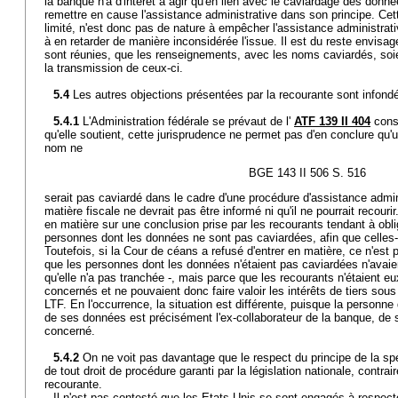
la banque n'a d'intérêt à agir qu'en lien avec le caviardage des donné
remettre en cause l'assistance administrative dans son principe. Cett
limité, n'est donc pas de nature à empêcher l'assistance administrat
à en retarder de manière inconsidérée l'issue. Il est du reste envisag
sont réunies, que les renseignements, avec les noms caviardés, soien
la transmission de ceux-ci.
5.4
Les autres objections présentées par la recourante sont infond
5.4.1
L'Administration fédérale se prévaut de l'
ATF 139 II 404
consi
qu'elle soutient, cette jurisprudence ne permet pas d'en conclure qu
nom ne
BGE 143 II 506 S. 516
serait pas caviardé dans le cadre d'une procédure d'assistance admini
matière fiscale ne devrait pas être informé ni qu'il ne pourrait recourir
en matière sur une conclusion prise par les recourants tendant à oblig
personnes dont les données ne sont pas caviardées, afin que celles-c
Toutefois, si la Cour de céans a refusé d'entrer en matière, ce n'est 
que les personnes dont les données n'étaient pas caviardées n'avaien
qu'elle n'a pas tranchée -, mais parce que les recourants n'étaient
concernés et ne pouvaient donc faire valoir les intérêts de tiers sous l
LTF. En l'occurrence, la situation est différente, puisque la personne
de ses données est précisément l'ex-collaborateur de la banque, de s
concerné.
5.4.2
On ne voit pas davantage que le respect du principe de la spéci
de tout droit de procédure garanti par la législation nationale, contrai
recourante.
Il n'est pas contesté que les Etats-Unis se sont engagés à respecte