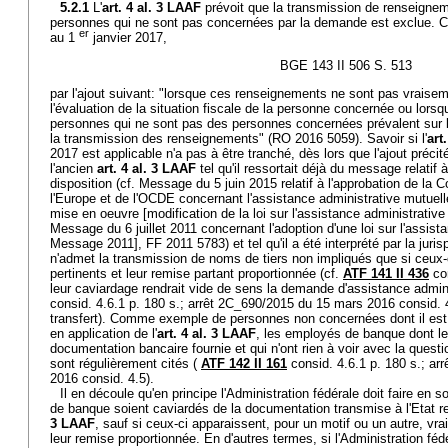
5.2.1
L'
art. 4 al. 3 LAAF
prévoit que la transmission de renseigne
personnes qui ne sont pas concernées par la demande est exclue. C
er
au 1
janvier 2017,
BGE 143 II 506 S. 513
par l'ajout suivant: "lorsque ces renseignements ne sont pas vraise
l'évaluation de la situation fiscale de la personne concernée ou lorsq
personnes qui ne sont pas des personnes concernées prévalent sur l'i
la transmission des renseignements" (RO 2016 5059). Savoir si l'
art
2017 est applicable n'a pas à être tranché, dès lors que l'ajout précit
l'ancien
art. 4 al. 3 LAAF
tel qu'il ressortait déjà du message relatif à
disposition (cf. Message du 5 juin 2015 relatif à l'approbation de la 
l'Europe et de l'OCDE concernant l'assistance administrative mutuell
mise en oeuvre [modification de la loi sur l'assistance administrative
Message du 6 juillet 2011 concernant l'adoption d'une loi sur l'assist
Message 2011], FF 2011 5783) et tel qu'il a été interprété par la juris
n'admet la transmission de noms de tiers non impliqués que si ceux
pertinents et leur remise partant proportionnée (cf.
ATF 141 II 436
con
leur caviardage rendrait vide de sens la demande d'assistance admini
consid. 4.6.1 p. 180 s.; arrêt 2C_690/2015 du 15 mars 2016 consid. 4
transfert). Comme exemple de personnes non concernées dont il est
en application de l'
art. 4 al. 3 LAAF
, les employés de banque dont le
documentation bancaire fournie et qui n'ont rien à voir avec la quest
sont régulièrement cités (
ATF 142 II 161
consid. 4.6.1 p. 180 s.; ar
2016 consid. 4.5).
Il en découle qu'en principe l'Administration fédérale doit faire e
de banque soient caviardés de la documentation transmise à l'Etat re
3 LAAF
, sauf si ceux-ci apparaissent, pour un motif ou un autre, vr
leur remise proportionnée. En d'autres termes, si l'Administration fé