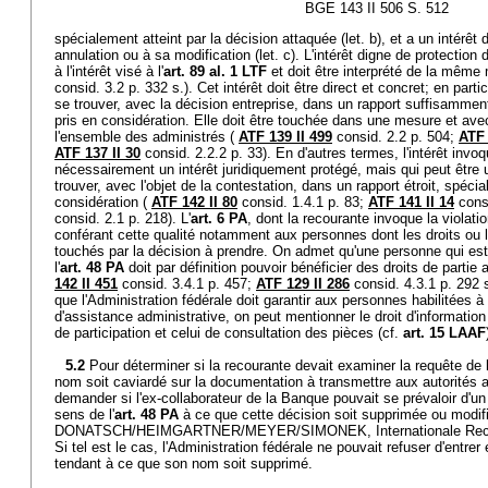
BGE 143 II 506 S. 512
spécialement atteint par la décision attaquée (let. b), et a un intérêt
annulation ou à sa modification (let. c). L'intérêt digne de protection d
à l'intérêt visé à l'
art. 89 al. 1 LTF
et doit être interprété de la même
consid. 3.2 p. 332 s.). Cet intérêt doit être direct et concret; en partic
se trouver, avec la décision entreprise, dans un rapport suffisamment 
pris en considération. Elle doit être touchée dans une mesure et ave
l'ensemble des administrés (
ATF 139 II 499
consid. 2.2 p. 504;
ATF 
ATF 137 II 30
consid. 2.2.2 p. 33). En d'autres termes, l'intérêt invoq
nécessairement un intérêt juridiquement protégé, mais qui peut être un
trouver, avec l'objet de la contestation, dans un rapport étroit, spécial
considération (
ATF 142 II 80
consid. 1.4.1 p. 83;
ATF 141 II 14
consi
consid. 2.1 p. 218). L'
art. 6 PA
, dont la recourante invoque la violation
conférant cette qualité notamment aux personnes dont les droits ou le
touchés par la décision à prendre. On admet qu'une personne qui est
l'
art. 48 PA
doit par définition pouvoir bénéficier des droits de partie 
142 II 451
consid. 3.4.1 p. 457;
ATF 129 II 286
consid. 4.3.1 p. 292 s
que l'Administration fédérale doit garantir aux personnes habilitées à
d'assistance administrative, on peut mentionner le droit d'information
de participation et celui de consultation des pièces (cf.
art. 15 LAAF
5.2
Pour déterminer si la recourante devait examiner la requête de 
nom soit caviardé sur la documentation à transmettre aux autorités am
demander si l'ex-collaborateur de la Banque pouvait se prévaloir d'un 
sens de l'
art. 48 PA
à ce que cette décision soit supprimée ou modifi
DONATSCH/HEIMGARTNER/MEYER/SIMONEK, Internationale Recht
Si tel est le cas, l'Administration fédérale ne pouvait refuser d'entre
tendant à ce que son nom soit supprimé.