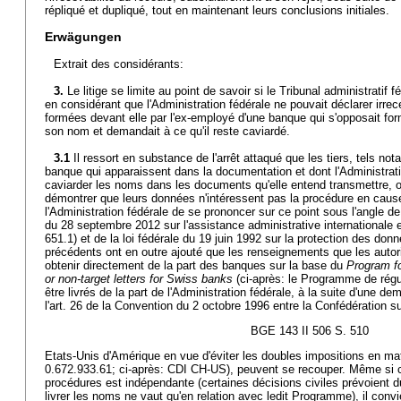
répliqué et dupliqué, tout en maintenant leurs conclusions initiales.
Erwägungen
Extrait des considérants:
3.
Le litige se limite au point de savoir si le Tribunal administratif fé
en considérant que l'Administration fédérale ne pouvait déclarer irre
formées devant elle par l'ex-employé d'une banque qui s'opposait fo
son nom et demandait à ce qu'il reste caviardé.
3.1
Il ressort en substance de l'arrêt attaqué que les tiers, tels 
banque qui apparaissent dans la documentation et dont l'Administrat
caviarder les noms dans les documents qu'elle entend transmettre, on
démontrer que leurs données n'intéressent pas la procédure en cause
l'Administration fédérale de se prononcer sur ce point sous l'angle de l'
du 28 septembre 2012 sur l'assistance administrative internationale
651.1) et de la loi fédérale du 19 juin 1992 sur la protection des do
précédents ont en outre ajouté que les renseignements que les auto
obtenir directement de la part des banques sur la base du
Program f
or non-target letters for Swiss banks
(ci-après: le Programme de régul
être livrés de la part de l'Administration fédérale, à la suite d'une 
l'art. 26 de la Convention du 2 octobre 1996 entre la Confédération su
BGE 143 II 506 S. 510
Etats-Unis d'Amérique en vue d'éviter les doubles impositions en mat
0.672.933.61; ci-après: CDI CH-US), peuvent se recouper. Même si
procédures est indépendante (certaines décisions civiles prévoient du 
livrer les noms ne vaut qu'en relation avec ledit Programme), il convi