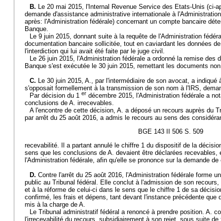
B.
Le 20 mai 2015, l'Internal Revenue Service des Etats-Unis (ci-a
demande d'assistance administrative internationale à l'Administration 
après: l'Administration fédérale) concernant un compte bancaire déte
Banque.
Le 9 juin 2015, donnant suite à la requête de l'Administration fédér
documentation bancaire sollicitée, tout en caviardant les données de
l'interdiction qui lui avait été faite par le juge civil.
Le 26 juin 2015, l'Administration fédérale a ordonné la remise de
Banque s'est exécutée le 30 juin 2015, remettant les documents non
C.
Le 30 juin 2015, A., par l'intermédiaire de son avocat, a indiqué à
s'opposait formellement à la transmission de son nom à l'IRS, deman
er
Par décision du 1
décembre 2015, l'Administration fédérale a no
conclusions de A. irrecevables.
A l'encontre de cette décision, A. a déposé un recours auprès du Tri
par arrêt du 25 août 2016, a admis le recours au sens des considér
BGE 143 II 506 S. 509
recevabilité. Il a partant annulé le chiffre 1 du dispositif de la décisi
sens que les conclusions de A. devaient être déclarées recevables, 
l'Administration fédérale, afin qu'elle se prononce sur la demande de
D.
Contre l'arrêt du 25 août 2016, l'Administration fédérale forme u
public au Tribunal fédéral. Elle conclut à l'admission de son recours, à
et à la réforme de celui-ci dans le sens que le chiffre 1 de sa décisi
confirmé, les frais et dépens, tant devant l'instance précédente que d
mis à la charge de A.
Le Tribunal administratif fédéral a renoncé à prendre position. A. c
l'irrecevabilité du recours, subsidiairement à son rejet, sous suite de