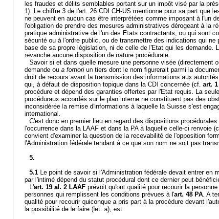
les fraudes et délits semblables portant sur un impôt visé par la pré
1). Le chiffre 3 de l'art. 26 CDI CH-US mentionne pour sa part que les
ne peuvent en aucun cas être interprétées comme imposant à l'un de
l'obligation de prendre des mesures administratives dérogeant à la r
pratique administrative de l'un des Etats contractants, ou qui sont c
sécurité ou à l'ordre public, ou de transmettre des indications qui ne
base de sa propre législation, ni de celle de l'Etat qui les demande
revanche aucune disposition de nature procédurale.
Savoir si et dans quelle mesure une personne visée (directement ou
demande ou
a fortiori
un tiers dont le nom figurerait parmi la documen
droit de recours avant la transmission des informations aux autorité
qui, à défaut de disposition topique dans la CDI concernée (cf.
art. 
procédure et dépend des garanties offertes par l'Etat requis. La seule
procéduraux accordés sur le plan interne ne constituent pas des obs
inconsidérée la remise d'informations à laquelle la Suisse s'est enga
international.
C'est donc en premier lieu en regard des dispositions procédurales d
l'occurrence dans la LAAF et dans la PA à laquelle celle-ci renvoie (
convient d'examiner la question de la recevabilité de l'opposition fo
l'Administration fédérale tendant à ce que son nom ne soit pas trans
5.
5.1
Le point de savoir si l'Administration fédérale devait entrer en
par l'intimé dépend du statut procédural dont ce dernier peut bénéficie
L'
art. 19 al. 2 LAAF
prévoit qu'ont qualité pour recourir la personn
personnes qui remplissent les conditions prévues à l'
art. 48 PA
. A te
qualité pour recourir quiconque a pris part à la procédure devant l'auto
la possibilité de le faire (let. a), est