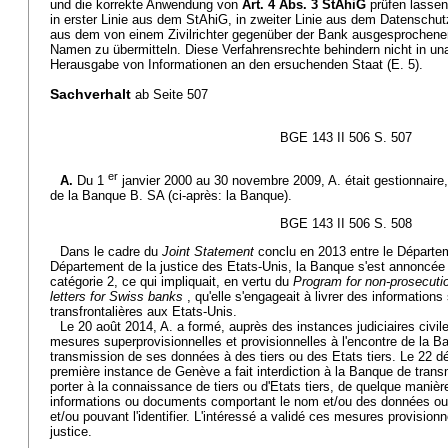
und die korrekte Anwendung von
Art. 4 Abs. 3 StAhiG
prüfen lassen.
in erster Linie aus dem StAhiG, in zweiter Linie aus dem Datenschu
aus dem von einem Zivilrichter gegenüber der Bank ausgesprochenen
Namen zu übermitteln. Diese Verfahrensrechte behindern nicht in 
Herausgabe von Informationen an den ersuchenden Staat (E. 5).
Sachverhalt
ab Seite 507
BGE 143 II 506 S. 507
er
A.
Du 1
janvier 2000 au 30 novembre 2009, A. était gestionnaire, 
de la Banque B. SA (ci-après: la Banque).
BGE 143 II 506 S. 508
Dans le cadre du
Joint Statement
conclu en 2013 entre le Départem
Département de la justice des Etats-Unis, la Banque s'est annoncé
catégorie 2, ce qui impliquait, en vertu du
Program for non-prosecuti
letters for Swiss banks
, qu'elle s'engageait à livrer des informations
transfrontalières aux Etats-Unis.
Le 20 août 2014, A. a formé, auprès des instances judiciaires civ
mesures superprovisionnelles et provisionnelles à l'encontre de la Ba
transmission de ses données à des tiers ou des Etats tiers. Le 22 d
première instance de Genève a fait interdiction à la Banque de tra
porter à la connaissance de tiers ou d'Etats tiers, de quelque maniè
informations ou documents comportant le nom et/ou des données ou i
et/ou pouvant l'identifier. L'intéressé a validé ces mesures provisio
justice.