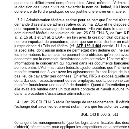
qui seraient difficilement compréhensibles. Ainsi, même si l'Administr
la décision des juges civils de caviarder le nom de l'intimé, il lui inc
cohérence de l'ordre juridique, ce qui justifie une entrée en matière.
3.2
L'Administration fédérale estime pour sa part que l'intimé n'est
demande d'assistance administrative du 20 mai 2015 et ne dispose do
pour requérir le caviardage de ses données. Elle voit dans le raisonn
administratif fédéral une violation de l'art. 26 CDI CH-US, de l'
art. 6 
al. 2, 15 al. 1 et 14 al. 2 LAAF, en lien avec la création d'un obstacl
nombre important de procédures, alors que son refus d'entrer en mati
jurisprudence du Tribunal fédéral (cf.
ATF 139 II 404
consid. 11.1 p. 4
la spécialité, dont aucun indice ne permettait d'en déduire qu'il ne s
les informations transmises ne pourront être utilisées qu'en lien ave
concernée par la demande d'assistance administrative. L'intimé n'est
informations le concernant qui figurent dans les documents bancaires
son encontre. L'Administration fédérale ajoute toutefois que l'intimé n
manifestement rien à voir avec les agissements faisant l'objet de la 
pas lieu de caviarder ses données. En effet, l'IRS a exposé qu'elle su
de la Banque, respectivement de ses employés, que la personne conc
manière frauduleuse une société de domicile. Quant à l'interdiction p
elle avait été rendue dans un tout autre contexte et n'avait aucune in
dans la procédure d'assistance administrative.
4.
L'art. 26 CDI CH-US règle l'échange de renseignements. Il défini
l'échange doit avoir lieu et prévoit notamment que les autorités com
BGE 143 II 506 S. 511
échangent les renseignements (que les législations fiscales des deu
d'obtenir) nécessaires pour appliquer les dispositions de la présente