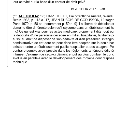
leur activité sur la base d'un contrat de droit privé
BGE 111 Ia 231 S. 238
(cf.
ATF 108 II 62
/63; HANS JECHT, Die öffentliche Anstalt, Wandlu
Berlin 1963, p. 113 à 117, JEAN DUBOIS DE GODUSSON, L'usager du 
Paris 1979, p. 58 ss, notamment p. 59 n. 9). La liberté de décision d
domaine être différente selon qu'il séjourne dans un établissement hos
c) Ce qui est vrai pour les actes médicaux proprement dits, doit éga
la dépouille d'une personne décédée en milieu hospitalier, la liberté 
aussi au droit de disposer de son cadavre et d'en préserver l'intangib
administrative de cet acte ne peut donc être adoptée sur la seule bas
existant entre un établissement public hospitalier et ses usagers. P
contraire semble avoir prévalu dans les règlements antérieurs édictés 
intimée. L'examen de ceux-ci démontre tout au plus combien le conce
évolué en parallèle avec le développement des moyens dont disposent
technique.