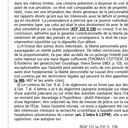
dans les mêmes limites, une certaine prétention à disposer du sort 
point de vue privatiste, ce droit soit comparable au droit de propriété, 
réels, mais est une émanation des droits généraux de la personnalité
les rapports étroits qu'ont eus les intéressés avec le défunt et protè
qui en résultent. La jurisprudence a précisé que ce pouvoir subsidiair
en première ligne, par celui qui était le plus étroitement lié avec le d
plus sensibilisé par sa disparition (
ATF 101 II 190
ss consid. 5 et les
conclusion, admettre que la garantie constitutionnelle de la liberté p
sentiment de piété des parents et, en conséquence, le droit de ceux
intervention injustifiée sur la dépouille d'un défunt.
c) A l'instar des autres droits individuels, la liberté personnelle peu
sauvegarder un intérêt public prépondérant. De telles restrictions d
de la proportionnalité, ne pas aller au-delà de ce qu'exige l'intérêt pu
outre reposer sur une base légale suffisante (THOMAS COTTIER, D
Erfordernis der gesetzlichen Grundlage, thèse Berne 1983, p. 53), 
exceptionnelles que l'autorité peut prendre en vertu de son pouvoir 
autre droit fondamental, la liberté personnelle ne saurait être comp
son contenu par les restrictions légales qui peuvent lui être apportées 
Ia 486
/487 et les arrêts cités).
d) Le contenu de l'art. 8 al. 3 du règlement ne se limite pas aux 
à l'art. 7 al. 4 lettres a et b du règlement (autopsie pratiquée sur réqui
d'une autorité judiciaire ou sur ordre des autorités sanitaires dans l'in
se restreint pas davantage à l'hypothèse - plutôt théorique - où une a
d'une législation, être ordonnée au titre de mesure de police sur la 
police de l'Etat. Selon l'autorité intimée, ce texte a également été co
des intéressés n'entrave la recherche scientifique à laquelle sont a
hospitaliers universitaires du canton (
art. 2 lettre b LEPM
); elle a a
opposition, une autopsie est
BGE 111 Ia 231 S. 235