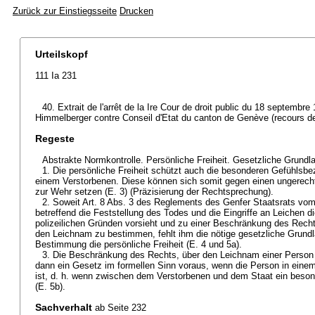
Zurück zur Einstiegsseite
Drucken
Urteilskopf
111 Ia 231
40. Extrait de l'arrêt de la Ire Cour de droit public du 18 septembr
Himmelberger contre Conseil d'Etat du canton de Genève (recours de 
Regeste
Abstrakte Normkontrolle. Persönliche Freiheit. Gesetzliche Grundl
1. Die persönliche Freiheit schützt auch die besonderen Gefühlsb
einem Verstorbenen. Diese können sich somit gegen einen ungerecht
zur Wehr setzen (E. 3) (Präzisierung der Rechtsprechung).
2. Soweit Art. 8 Abs. 3 des Reglements des Genfer Staatsrats vo
betreffend die Feststellung des Todes und die Eingriffe an Leichen d
polizeilichen Gründen vorsieht und zu einer Beschränkung des Recht
den Leichnam zu bestimmen, fehlt ihm die nötige gesetzliche Grundla
Bestimmung die persönliche Freiheit (E. 4 und 5a).
3. Die Beschränkung des Rechts, über den Leichnam einer Person
dann ein Gesetz im formellen Sinn voraus, wenn die Person in einem 
ist, d. h. wenn zwischen dem Verstorbenen und dem Staat ein beson
(E. 5b).
Sachverhalt
ab Seite 232