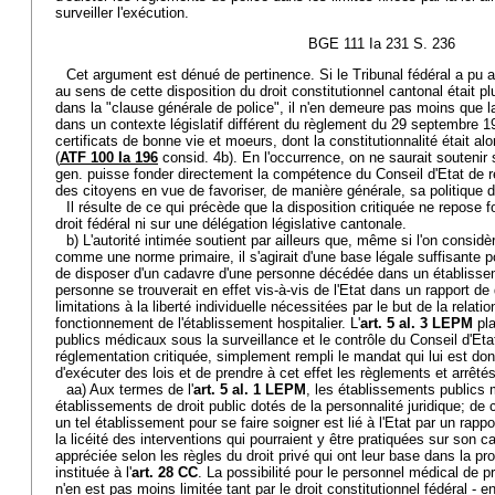
surveiller l'exécution.
BGE 111 Ia 231 S. 236
Cet argument est dénué de pertinence. Si le Tribunal fédéral a pu a
au sens de cette disposition du droit constitutionnel cantonal était p
dans la "clause générale de police", il n'en demeure pas moins que la
dans un contexte législatif différent du règlement du 29 septembre 1
certificats de bonne vie et moeurs, dont la constitutionnalité était al
(
ATF 100 Ia 196
consid. 4b). En l'occurrence, on ne saurait soutenir 
gen. puisse fonder directement la compétence du Conseil d'Etat de res
des citoyens en vue de favoriser, de manière générale, sa politique d
Il résulte de ce qui précède que la disposition critiquée ne repose 
droit fédéral ni sur une délégation législative cantonale.
b) L'autorité intimée soutient par ailleurs que, même si l'on considèr
comme une norme primaire, il s'agirait d'une base légale suffisante pou
de disposer d'un cadavre d'une personne décédée dans un établisse
personne se trouverait en effet vis-à-vis de l'Etat dans un rapport de
limitations à la liberté individuelle nécessitées par le but de la relati
fonctionnement de l'établissement hospitalier. L'
art. 5 al. 3 LEPM
pla
publics médicaux sous la surveillance et le contrôle du Conseil d'Etat,
réglementation critiquée, simplement rempli le mandat qui lui est donn
d'exécuter des lois et de prendre à cet effet les règlements et arrêté
aa) Aux termes de l'
art. 5 al. 1 LEPM
, les établissements publics
établissements de droit public dotés de la personnalité juridique; de c
un tel établissement pour se faire soigner est lié à l'Etat par un rappor
la licéité des interventions qui pourraient y être pratiquées sur son 
appréciée selon les règles du droit privé qui ont leur base dans la pro
instituée à l'
art. 28 CC
. La possibilité pour le personnel médical de pr
n'en est pas moins limitée tant par le droit constitutionnel fédéral - en