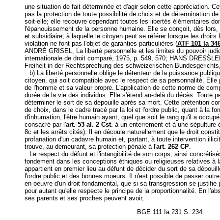
une situation de fait déterminée et d'agir selon cette appréciation. Ce
pas la protection de toute possibilité de choix et de détermination d
soit-elle; elle recouvre cependant toutes les libertés élémentaires do
l'épanouissement de la personne humaine. Elle se conçoit, dès lors
et subsidiaire, à laquelle le citoyen peut se référer lorsque les droit
violation ne font pas l'objet de garanties particulières (
ATF 101 Ia 34
ANDRÉ GRISEL, La liberté personnelle et les limites du pouvoir judi
internationale de droit comparé, 1975, p. 549, 570; HANS DRESSLE
Freiheit in der Rechtsprechung des schweizerischen Bundesgerichts,
b) La liberté personnelle oblige le détenteur de la puissance publ
citoyen, qui soit compatible avec le respect de sa personnalité. Elle 
de l'homme et sa valeur propre. L'application de cette norme de com
durée de la vie des individus. Elle s'étend au-delà du décès. Toute pe
déterminer le sort de sa dépouille après sa mort. Cette prétention c
de choix, dans le cadre tracé par la loi et l'ordre public, quant à la 
d'inhumation, l'être humain ayant, quel que soit le rang qu'il a occupé 
consacré par l'
art. 53 al. 2 Cst.
à un enterrement et à une sépulture 
8c et les arrêts cités). Il en découle naturellement que le droit const
profanation d'un cadavre humain et, partant, à toute intervention illicit
trouve, au demeurant, sa protection pénale à l'
art. 262 CP
.
Le respect du défunt et l'intangibilité de son corps, ainsi concrétisés
fondement dans les conceptions éthiques ou religieuses relatives à la 
appartient en premier lieu au défunt de décider du sort de sa dépouille
l'ordre public et des bonnes moeurs. Il n'est possible de passer outre
en oeuvre d'un droit fondamental, que si sa transgression se justifie 
pour autant qu'elle respecte le principe de la proportionnalité. En l'a
ses parents et ses proches peuvent avoir,
BGE 111 Ia 231 S. 234