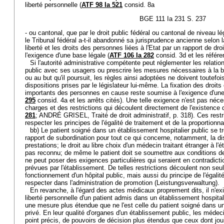
liberté personnelle (
ATF 98 Ia 521
consid. 8a
BGE 111 Ia 231 S. 237
- ou cantonal, que par le droit public fédéral ou cantonal de niveau lé
le Tribunal fédéral a-t-il abandonné sa jurisprudence ancienne selon la
liberté et les droits des personnes liées à l'Etat par un rapport de dr
l'exigence d'une base légale (
ATF 106 Ia 282
consid. 3d et les référe
Si l'autorité administrative compétente peut réglementer les relatio
public avec ses usagers ou prescrire les mesures nécessaires à la 
ou au but qu'il poursuit, les règles ainsi adoptées ne doivent toutefo
dispositions prises par le législateur lui-même. La fixation des droits
importants des personnes en cause reste soumise à l'exigence d'une 
295
consid. 4a et les arrêts cités). Une telle exigence n'est pas néc
charges et des restrictions qui découlent directement de l'existence du
281
; ANDRÉ GRISEL, Traité de droit administratif, p. 318). Ces rest
respecter les principes de l'égalité de traitement et de la proportionnal
bb) Le patient soigné dans un établissement hospitalier public se t
rapport de subordination pour tout ce qui concerne, notamment, la disc
prestations; le droit au libre choix d'un médecin traitant étranger à l
pas reconnu; de même le patient doit se soumettre aux conditions de
ne peut poser des exigences particulières qui seraient en contradictio
prévues par l'établissement. De telles restrictions découlent non se
fonctionnement d'un hôpital public, mais aussi du principe de l'égalité
respecter dans l'administration de promotion (Leistungsverwaltung).
En revanche, à l'égard des actes médicaux proprement dits, il n'ex
liberté personnelle d'un patient admis dans un établissement hospitali
une mesure plus étendue que ne l'est celle du patient soigné dans un
privé. En leur qualité d'organes d'un établissement public, les méde
point précis, de pouvoirs de décision plus étendus que ceux dont jou