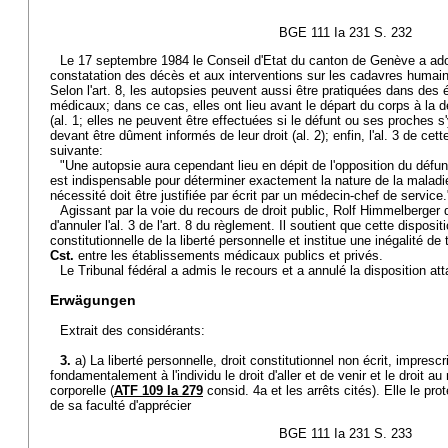
BGE 111 Ia 231 S. 232
Le 17 septembre 1984 le Conseil d'Etat du canton de Genève a adop
constatation des décès et aux interventions sur les cadavres humains
Selon l'art. 8, les autopsies peuvent aussi être pratiquées dans des
médicaux; dans ce cas, elles ont lieu avant le départ du corps à la
(al. 1; elles ne peuvent être effectuées si le défunt ou ses proches 
devant être dûment informés de leur droit (al. 2); enfin, l'al. 3 de cett
suivante:
"Une autopsie aura cependant lieu en dépit de l'opposition du défun
est indispensable pour déterminer exactement la nature de la maladi
nécessité doit être justifiée par écrit par un médecin-chef de service.
Agissant par la voie du recours de droit public, Rolf Himmelberger
d'annuler l'al. 3 de l'art. 8 du règlement. Il soutient que cette disposit
constitutionnelle de la liberté personnelle et institue une inégalité de 
Cst.
entre les établissements médicaux publics et privés.
Le Tribunal fédéral a admis le recours et a annulé la disposition at
Erwägungen
Extrait des considérants:
3.
a) La liberté personnelle, droit constitutionnel non écrit, imprescr
fondamentalement à l'individu le droit d'aller et de venir et le droit au
corporelle (
ATF 109 Ia 279
consid. 4a et les arrêts cités). Elle le pro
de sa faculté d'apprécier
BGE 111 Ia 231 S. 233