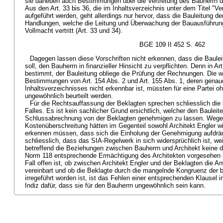
sie daneben auch Bestimmungen über die Vertretung des Bauherrn d
Aus den Art. 33 bis 36, die im Inhaltsverzeichnis unter dem Titel "Ve
aufgeführt werden, geht allerdings nur hervor, dass die Bauleitung d
Handlungen, welche die Leitung und Überwachung der Bauausführung
Vollmacht vertritt (Art. 33 und 34).
BGE 109 II 452 S. 462
Dagegen lassen diese Vorschriften nicht erkennen, dass die Baule
soll, den Bauherrn in finanzieller Hinsicht zu verpflichten. Denn in Art
bestimmt, der Bauleitung obliege die Prüfung der Rechnungen. Die w
Bestimmungen von Art. 154 Abs. 2 und Art. 155 Abs. 1, deren genaue
Inhaltsverzeichnisses nicht erkennbar ist, müssten für eine Partei o
ungewöhnlich beurteilt werden.
Für die Rechtsauffassung der Beklagten sprechen schliesslich di
Falles. Es ist kein sachlicher Grund ersichtlich, welcher den Bauleite
Schlussabrechnung von der Beklagten genehmigen zu lassen. Wege
Kostenüberschreitung hätten im Gegenteil sowohl Architekt Engler wi
erkennen müssen, dass sich die Einholung der Genehmigung aufdrän
schliesslich, dass das SIA-Regelwerk in sich widersprüchlich ist, we
betreffend die Beziehungen zwischen Bauherrn und Architekt keine d
Norm 118 entsprechende Ermächtigung des Architekten vorgesehen i
Fall offen ist, ob zwischen Architekt Engler und der Beklagten die
vereinbart und ob die Beklagte durch die mangelnde Kongruenz der
irregeführt worden ist, ist das Fehlen einer entsprechenden Klausel 
Indiz dafür, dass sie für den Bauherrn ungewöhnlich sein kann.