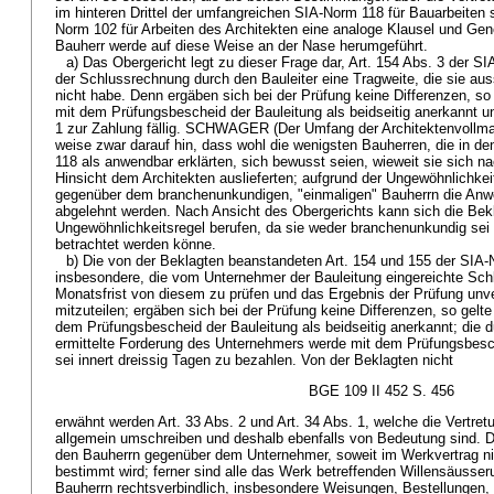
im hinteren Drittel der umfangreichen SIA-Norm 118 für Bauarbeiten
Norm 102 für Arbeiten des Architekten eine analoge Klausel und Gene
Bauherr werde auf diese Weise an der Nase herumgeführt.
a) Das Obergericht legt zu dieser Frage dar, Art. 154 Abs. 3 der 
der Schlussrechnung durch den Bauleiter eine Tragweite, die sie aus
nicht habe. Denn ergäben sich bei der Prüfung keine Differenzen, s
mit dem Prüfungsbescheid der Bauleitung als beidseitig anerkannt 
1 zur Zahlung fällig. SCHWAGER (Der Umfang der Architektenvollma
weise zwar darauf hin, dass wohl die wenigsten Bauherren, die in d
118 als anwendbar erklärten, sich bewusst seien, wieweit sie sich nac
Hinsicht dem Architekten auslieferten; aufgrund der Ungewöhnlichke
gegenüber dem branchenunkundigen, "einmaligen" Bauherrn die Anw
abgelehnt werden. Nach Ansicht des Obergerichts kann sich die Bekl
Ungewöhnlichkeitsregel berufen, da sie weder branchenunkundig sei 
betrachtet werden könne.
b) Die von der Beklagten beanstandeten Art. 154 und 155 der SI
insbesondere, die vom Unternehmer der Bauleitung eingereichte Sch
Monatsfrist von diesem zu prüfen und das Ergebnis der Prüfung un
mitzuteilen; ergäben sich bei der Prüfung keine Differenzen, so gel
dem Prüfungsbescheid der Bauleitung als beidseitig anerkannt; die 
ermittelte Forderung des Unternehmers werde mit dem Prüfungsbesche
sei innert dreissig Tagen zu bezahlen. Von der Beklagten nicht
BGE 109 II 452 S. 456
erwähnt werden Art. 33 Abs. 2 und Art. 34 Abs. 1, welche die Vertret
allgemein umschreiben und deshalb ebenfalls von Bedeutung sind. Da
den Bauherrn gegenüber dem Unternehmer, soweit im Werkvertrag ni
bestimmt wird; ferner sind alle das Werk betreffenden Willensäusser
Bauherrn rechtsverbindlich, insbesondere Weisungen, Bestellungen,