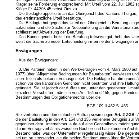
Kläger seine Forderung entsprechend. Mit Urteil vom 22. Juli 1982 
Kläger Fr. 44'305.45 nebst Zins zu.
Die Beklagte appellierte an das Obergericht des Kantons Thurgau
das erstinstanzliche Urteil bestätigte.
Die Beklagte hat gegen das Urteil des Obergerichts Berufung einge
aufzuheben und die Sache zur Neubeurteilung an die Vorinstanz zur
schliesst auf Abweisung der Berufung.
Das Bundesgericht heisst die Berufung teilweise gut, hebt das Urte
weist die Sache zu neuer Entscheidung im Sinne der Erwägungen an 
Erwägungen
Aus den Erwägungen:
3.
Die Parteien haben in den Werkverträgen vom 4. März 1980 auf
1977) über "Allgemeine Bedingungen für Bauarbeiten" verwiesen und 
allen Teilen als bekannt vorausgesetzt. Die Beklagte hat die grunds
schon vor den kantonalen Gerichten nicht bestritten und ihre Haltun
geändert. Sie ist jedoch der Auffassung, unter den gegebenen Ums
einzelner Vorschriften, nämlich von Art. 154 und 155, gegen Bundes
Bestimmungen des Obligationenrechts über die
BGE 109 II 452 S. 455
Stellvertretung und den einfachen Auftrag sowie gegen
Art. 2 ZGB
. 
die der Bauleitung in den Art. 154 und 155 verliehene Befugnis zur V
gegenüber dem Unternehmer laufe auf eine Generalbevollmächtigung in
die im Vertragsverhältnis zwischen Bauherr und bauleitendem Architek
Bestand habe, was der Unternehmer regelmässig wisse. Die gegente
sei um so stossender, als die beiden Bestimmungen über die Vertret