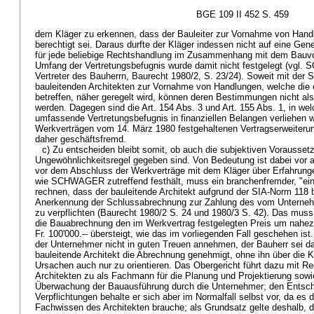
BGE 109 II 452 S. 459
dem Kläger zu erkennen, dass der Bauleiter zur Vornahme von Han
berechtigt sei. Daraus durfte der Kläger indessen nicht auf eine Gen
für jede beliebige Rechtshandlung im Zusammenhang mit dem Bauvo
Umfang der Vertretungsbefugnis wurde damit nicht festgelegt (vgl.
Vertreter des Bauherrn, Baurecht 1980/2, S. 23/24). Soweit mit der
bauleitenden Architekten zur Vornahme von Handlungen, welche die e
betreffen, näher geregelt wird, können deren Bestimmungen nicht als
werden. Dagegen sind die Art. 154 Abs. 3 und Art. 155 Abs. 1, in we
umfassende Vertretungsbefugnis in finanziellen Belangen verliehen wi
Werkverträgen vom 14. März 1980 festgehaltenen Vertragserweiterun
daher geschäftsfremd.
c) Zu entscheiden bleibt somit, ob auch die subjektiven Vorausse
Ungewöhnlichkeitsregel gegeben sind. Von Bedeutung ist dabei vor a
vor dem Abschluss der Werkverträge mit dem Kläger über Erfahrung
wie SCHWAGER zutreffend festhält, muss ein branchenfremder, "einm
rechnen, dass der bauleitende Architekt aufgrund der SIA-Norm 118 be
Anerkennung der Schlussabrechnung zur Zahlung des vom Unternehm
zu verpflichten (Baurecht 1980/2 S. 24 und 1980/3 S. 42). Das muss
die Bauabrechnung den im Werkvertrag festgelegten Preis um nahezu
Fr. 100'000.-- übersteigt, wie das im vorliegenden Fall geschehen is
der Unternehmer nicht in guten Treuen annehmen, der Bauherr sei d
bauleitende Architekt die Abrechnung genehmigt, ohne ihn über die 
Ursachen auch nur zu orientieren. Das Obergericht führt dazu mit Re
Architekten zu als Fachmann für die Planung und Projektierung sowie
Überwachung der Bauausführung durch die Unternehmer; den Entschei
Verpflichtungen behalte er sich aber im Normalfall selbst vor, da es
Fachwissen des Architekten brauche; als Grundsatz gelte deshalb, da