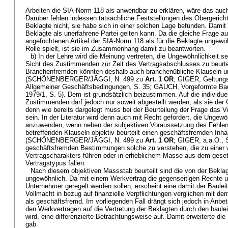
Arbeiten die SIA-Norm 118 als anwendbar zu erklären, wäre das auch
Darüber fehlen indessen tatsächliche Feststellungen des Obergerich
Beklagte nicht, sie habe sich in einer solchen Lage befunden. Damit
Beklagte als unerfahrene Partei gelten kann. Da die gleiche Frage au
angefochtenen Artikel der SIA-Norm 118 als für die Beklagte ungewöh
Rolle spielt, ist sie im Zusammenhang damit zu beantworten.
b) In der Lehre wird die Meinung vertreten, die Ungewöhnlichkeit sei
Sicht des Zustimmenden zur Zeit des Vertragsabschlusses zu beurtei
Branchenfremden könnten deshalb auch branchenübliche Klauseln u
(SCHÖNENBERGER/JÄGGI, N. 499 zu
Art. 1 OR
; GIGER, Geltungs-
Allgemeiner Geschäftsbedingungen, S. 35; GAUCH, Vorgeformte Ba
1979/1, S. 5). Dem ist grundsätzlich beizustimmen. Auf die individue
Zustimmenden darf jedoch nur soweit abgestellt werden, als sie der 
denn wie bereits dargelegt muss bei der Beurteilung der Frage das V
sein. In der Literatur wird denn auch mit Recht gefordert, die Ungewö
anzuwenden, wenn neben der subjektiven Voraussetzung des Fehlen
betreffenden Klauseln objektiv beurteilt einen geschäftsfremden Inha
(SCHÖNENBERGER/JÄGGI, N. 499 zu
Art. 1 OR
; GIGER, a.a.O., S
geschäftsfremden Bestimmungen solche zu verstehen, die zu einer
Vertragscharakters führen oder in erheblichem Masse aus dem ges
Vertragstypus fallen.
Nach diesem objektiven Massstab beurteilt sind die von der Bekla
ungewöhnlich. Da mit einem Werkvertrag die gegenseitigen Rechte u
Unternehmer geregelt werden sollen, erscheint eine damit der Baule
Vollmacht in bezug auf finanzielle Verpflichtungen verglichen mit d
als geschäftsfremd. Im vorliegenden Fall drängt sich jedoch in Anb
den Werkverträgen auf die Vertretung der Beklagten durch den baule
wird, eine differenzierte Betrachtungsweise auf. Damit erweiterte die
gab