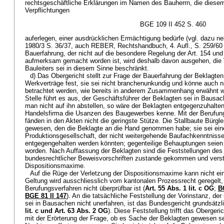
rechtsgeschäftliche Erklärungen im Namen des Bauherrn, die diesem 
Verpflichtungen
BGE 109 II 452 S. 460
auferlegen, einer ausdrücklichen Ermächtigung bedürfe (vgl. daz
1980/3 S. 36/37, auch REBER, Rechtshandbuch, 4. Aufl., S. 259/60 
Bauerfahrung, der nicht auf die besondere Regelung der Art. 154 un
aufmerksam gemacht worden ist, wird deshalb davon ausgehen, die 
Bauleiters sei in diesem Sinne beschränkt.
d) Das Obergericht stellt zur Frage der Bauerfahrung der Beklagte
Werkverträge fest, sie sei nicht branchenunkundig und könne auch ni
betrachtet werden, wie bereits in anderem Zusammenhang erwähnt wo
Stelle führt es aus, der Geschäftsführer der Beklagten sei in Bausac
man nicht auf ihn abstellen, so wäre der Beklagten entgegenzuhalten,
Handelsfirma die Usanzen des Baugewerbes kenne. Mit der Berufun
fänden in den Akten nicht die geringste Stütze. Die Stallbaute Bürgl
gewesen, den die Beklagte an die Hand genommen habe; sie sei ein
Produktionsgesellschaft, der nicht weitergehende Baufachkenntnisse
entgegengehalten werden könnten; gegenteilige Behauptungen seien
worden. Nach Auffassung der Beklagten sind die Feststellungen des 
bundesrechtlicher Beweisvorschriften zustande gekommen und ver
Dispositionsmaxime.
Auf die Rüge der Verletzung der Dispositionsmaxime kann nicht ei
Geltung wird ausschliesslich vom kantonalen Prozessrecht geregel
Berufungsverfahren nicht überprüfbar ist (
Art. 55 Abs. 1 lit. c OG
;
B
BGE 81 II 147
). An die tatsächliche Feststellung der Vorinstanz, de
sei in Bausachen nicht unerfahren, ist das Bundesgericht grundsätzl
lit. c und
Art. 63 Abs. 2 OG
). Diese Feststellung trifft das Oberg
mit der Erörterung der Frage, ob es Sache der Beklagten gewesen sei