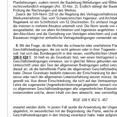
Planlieferungen; zudem nimmt die Bauleitung Mitteilungen und Will
rechtsverbindlich entgegen (Art. 33 Abs. 2). Endlich obliegt der Baul
Prüfung der Rechnungen und des Werkes.
Zweck der SIA-Norm 118 ist die Regelung des Vertragsverhältniss
Werkunternehmer. Das vom Schweizerischen Ingenieur- und Archite
Regelwerk ist ein Schriftstück von 51 Druckseiten. Es umfasst insg
die meisten in mehrere Absätze unterteilt sind. Die Norm wurde von
ausgearbeitet, der vor allem Architekten und Ingenieure angehörten.
den Abschluss und die Gestaltung von Verträgen erleichtern und zu
Bauwesen möglichst einheitliche Vertragsbedingungen verwendet we
4.
Mit der Frage, ob der Richter die schwache oder unerfahrene Par
Geschäftsbedingungen, die sie nicht gelesen oder in ihrer Tragweite 
soll, hat sich das Bundesgericht in drei neuen, veröffentlichten Urte
108 II 418
E. 1b hielt es als Grundsatz fest, wer einen Vertragstext 
Geschäftsbedingungen verweise, sei in gleicher Weise gebunden wie 
Unterschrift unter den Text der allgemeinen Bedingungen selbst se
darauf an, ob die betreffende Partei die allgemeinen Geschäftsbedin
habe. Dieser Grundsatz bedürfe indessen der Einschränkung für den 
wisse oder nach der allgemeinen Lebenserfahrung wissen müsse, das
gewollt sei. Aus dieser Einschränkung, die sich auf das Vertrauenspri
Lehre die sogenannte Ungewöhnlichkeitsregel abgeleitet, wonach v
zu allgemeinen Geschäftsbedingungen alle ungewöhnlichen Klause
insbesondere solche, deren Inhalt von dem abweicht, was vernünftig
BGE 109 II 452 S. 457
erwartet werden dürfe. In jenem Fall wurde die Anwendung der Ungew
abgelehnt, im wesentlichen mit der Begründung, die Partei, welche 
Geschäftsbedingungen in den Vertrag veranlasst habe, habe aufgrun