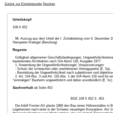
Zurück zur Einstiegsseite
Drucken
Urteilskopf
109 II 452
96. Auszug aus dem Urteil der I. Zivilabteilung vom 6. Dezember 1
Hanspeter Krattiger (Berufung)
Regeste
Gültigkeit allgemeiner Geschäftsbedingungen, Ungewöhnlichkeitsre
bauleitenden Architekten nach SIA-Norm 118, Ausgabe 1977.
1. Anwendung der Ungewöhnlichkeitsregel, Voraussetzungen:
- Schutz der schwachen oder unerfahrenen Vertragspartei (E. 5a).
- Beurteilung der Ungewöhnlichkeit nach subjektivem und objektiv
2. Art. 154 Abs. 3 und Art. 155 Abs. 1 der SIA-Norm 118 sind für 
"einmaligen" Bauherrn ungewöhnlich und daher unverbindlich (E. 5c).
Sachverhalt
ab Seite 453
BGE 109 II 452 S. 453
Die Adolf Forster AG plante 1980 den Bau eines Hühnerstalles in B
Legehennen nach einer in der Schweiz neuartigen Konzeption. Am 14