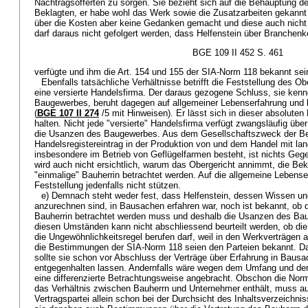
Nachtragsofferten zu sorgen. Sie bezieht sich auf die Behauptung d
Beklagten, er habe wohl das Werk sowie die Zusatzarbeiten gekannt
über die Kosten aber keine Gedanken gemacht und diese auch nicht
darf daraus nicht gefolgert werden, dass Helfenstein über Branchen
BGE 109 II 452 S. 461
verfügte und ihm die Art. 154 und 155 der SIA-Norm 118 bekannt se
Ebenfalls tatsächliche Verhältnisse betrifft die Feststellung des Ob
eine versierte Handelsfirma. Der daraus gezogene Schluss, sie ken
Baugewerbes, beruht dagegen auf allgemeiner Lebenserfahrung und 
(
BGE 107 II 274
/5 mit Hinweisen). Er lässt sich in dieser absoluten 
halten. Nicht jede "versierte" Handelsfirma verfügt zwangsläufig üb
die Usanzen des Baugewerbes. Aus dem Gesellschaftszweck der Be
Handelsregistereintrag in der Produktion von und dem Handel mit lan
insbesondere im Betrieb von Geflügelfarmen besteht, ist nichts Gege
wird auch nicht ersichtlich, warum das Obergericht annimmt, die Bek
"einmalige" Bauherrin betrachtet werden. Auf die allgemeine Lebense
Feststellung jedenfalls nicht stützen.
e) Demnach steht weder fest, dass Helfenstein, dessen Wissen un
anzurechnen sind, in Bausachen erfahren war, noch ist bekannt, ob d
Bauherrin betrachtet werden muss und deshalb die Usanzen des Bau
diesen Umständen kann nicht abschliessend beurteilt werden, ob die
die Ungewöhnlichkeitsregel berufen darf, weil in den Werkverträgen a
die Bestimmungen der SIA-Norm 118 seien den Parteien bekannt. Da
sollte sie schon vor Abschluss der Verträge über Erfahrung in Bausa
entgegenhalten lassen. Andernfalls wäre wegen dem Umfang und de
eine differenzierte Betrachtungsweise angebracht. Obschon die Norm
das Verhältnis zwischen Bauherrn und Unternehmer enthält, muss auc
Vertragspartei allein schon bei der Durchsicht des Inhaltsverzeichni