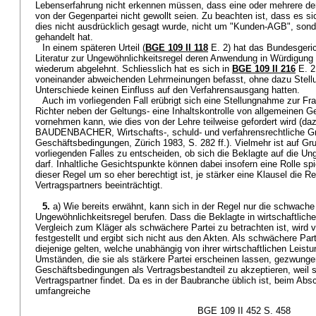
Lebenserfahrung nicht erkennen müssen, dass eine oder mehrere der 
von der Gegenpartei nicht gewollt seien. Zu beachten ist, dass es si
dies nicht ausdrücklich gesagt wurde, nicht um "Kunden-AGB", so
gehandelt hat.
In einem späteren Urteil (
BGE 109 II 118
E. 2) hat das Bundesgeric
Literatur zur Ungewöhnlichkeitsregel deren Anwendung in Würdigun
wiederum abgelehnt. Schliesslich hat es sich in
BGE 109 II 216
E. 2
voneinander abweichenden Lehrmeinungen befasst, ohne dazu Stellu
Unterschiede keinen Einfluss auf den Verfahrensausgang hatten.
Auch im vorliegenden Fall erübrigt sich eine Stellungnahme zur Fra
Richter neben der Geltungs- eine Inhaltskontrolle von allgemeinen 
vornehmen kann, wie dies von der Lehre teilweise gefordert wird (da
BAUDENBACHER, Wirtschafts-, schuld- und verfahrensrechtliche G
Geschäftsbedingungen, Zürich 1983, S. 282 ff.). Vielmehr ist auf Gr
vorliegenden Falles zu entscheiden, ob sich die Beklagte auf die Un
darf. Inhaltliche Gesichtspunkte können dabei insofern eine Rolle sp
dieser Regel um so eher berechtigt ist, je stärker eine Klausel die R
Vertragspartners beeinträchtigt.
5.
a) Wie bereits erwähnt, kann sich in der Regel nur die schwache 
Ungewöhnlichkeitsregel berufen. Dass die Beklagte in wirtschaftliche
Vergleich zum Kläger als schwächere Partei zu betrachten ist, wird v
festgestellt und ergibt sich nicht aus den Akten. Als schwächere Par
diejenige gelten, welche unabhängig von ihrer wirtschaftlichen Leist
Umständen, die sie als stärkere Partei erscheinen lassen, gezwungen
Geschäftsbedingungen als Vertragsbestandteil zu akzeptieren, weil 
Vertragspartner findet. Da es in der Baubranche üblich ist, beim Ab
umfangreiche
BGE 109 II 452 S. 458