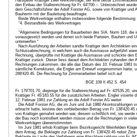
Hanspeter Krattiger zwei Werkverträge; der eine betraf Zimmerarbeiten
den Einbau der Stalleinrichtung für Fr. 64'700.--. Unterzeichnet wurd
dem Geschäftsführer der Adolf Forster AG, sowie von Krattiger und A
Bauherrin mit der Bauleitung beauftragte.
Beide Werkverträge enthalten insbesondere folgende Bestimmung:
"4. Bestandteile des Werkvertrages
...
"Allgemeine Bedingungen für Bauarbeiten des SIA, Norm 118, die in
vorausgesetzt werden und denen sich beide Parteien, Bauherr und U
unterwerfen."
Nach Ausführung der Arbeiten sandte Krattiger dem Architekten ein
Schlussabrechnung, in welchem auch die Ausmasse aufgeführt waren.
Rechnung, überprüfte mit Krattiger die Ausmasse und schickte den E
Krattiger zurück. Dieser liess darauf dem Architekten zuhanden der Ad
Rechnungen zukommen, die alle das Datum des 10. Februar 1981 tra
sämtliche Korrekturen, die Engler am Entwurf vorgenommen hatte, un
288'420.45. Die Rechnung für Zimmerarbeiten belief sich auf
BGE 109 II 452 S. 454
Fr. 179'701.70, diejenige für die Stalleinrichtung auf Fr. 43'535.20, und
Krattiger Fr. 45'183.55 für die zusätzlichen Arbeiten. Engler visiert
12. Februar 1981 zur Zahlung an die Adolf Forster AG weiter.
Die Adolf Forster AG, die im Juni und Juli 1980 Akontozahlungen v
erbracht hatte, leistete den verbleibenden Betrag von Fr. 138'420.45 
von Krattiger gemahnt worden war, diesem schriftlich mit, sie werde v
der Bau noch kontrolliert werden müsse und die Rechnungen in viele
Werkverträgen übereinstimmten.
Im Juni 1981 erhob Krattiger beim Bezirksgericht Weinfelden Klage
dem Antrag, die Beklagte zur Zahlung von Fr. 138'420.45 nebst Zins 
Beklagte im Laufe des Verfahrens eine Abschlagszahlung von Fr. 94'1