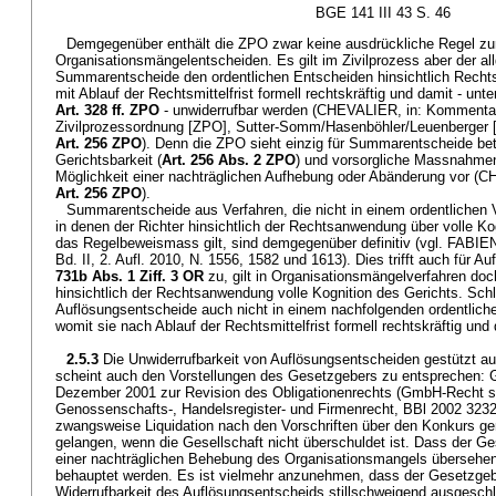
BGE 141 III 43 S. 46
Demgegenüber enthält die ZPO zwar keine ausdrückliche Regel zur
Organisationsmängelentscheiden. Es gilt im Zivilprozess aber der 
Summarentscheide den ordentlichen Entscheiden hinsichtlich Rechtskr
mit Ablauf der Rechtsmittelfrist formell rechtskräftig und damit - unt
Art. 328 ff. ZPO
- unwiderrufbar werden (CHEVALIER, in: Kommenta
Zivilprozessordnung [ZPO], Sutter-Somm/Hasenböhler/Leuenberger [Hr
Art. 256 ZPO
). Denn die ZPO sieht einzig für Summarentscheide betre
Gerichtsbarkeit (
Art. 256 Abs. 2 ZPO
) und vorsorgliche Massnahmen
Möglichkeit einer nachträglichen Aufhebung oder Abänderung vor (C
Art. 256 ZPO
).
Summarentscheide aus Verfahren, die nicht in einem ordentlichen V
in denen der Richter hinsichtlich der Rechtsanwendung über volle Ko
das Regelbeweismass gilt, sind demgegenüber definitiv (vgl. FABIE
Bd. II, 2. Aufl. 2010, N. 1556, 1582 und 1613). Dies trifft auch für 
731b Abs. 1 Ziff. 3 OR
zu, gilt in Organisationsmängelverfahren d
hinsichtlich der Rechtsanwendung volle Kognition des Gerichts. Schl
Auflösungsentscheide auch nicht in einem nachfolgenden ordentliche
womit sie nach Ablauf der Rechtsmittelfrist formell rechtskräftig und
2.5.3
Die Unwiderrufbarkeit von Auflösungsentscheiden gestützt a
scheint auch den Vorstellungen des Gesetzgebers zu entsprechen:
Dezember 2001 zur Revision des Obligationenrechts (GmbH-Recht s
Genossenschafts-, Handelsregister- und Firmenrecht, BBl 2002 3232 z
zwangsweise Liquidation nach den Vorschriften über den Konkurs g
gelangen, wenn die Gesellschaft nicht überschuldet ist. Dass der Ge
einer nachträglichen Behebung des Organisationsmangels übersehen
behauptet werden. Es ist vielmehr anzunehmen, dass der Gesetzgebe
Widerrufbarkeit des Auflösungsentscheids stillschweigend ausgesch