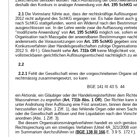
Zwischenzeit behoben worden. Nach Auffassung der Beschwerdeführe
deshalb den Konkurs in analoger Anwendung von
Art. 195 SchKG
wi
2.1
Die Vorinstanz führte aus, dass der rechtskräftige Auflösung
2012 nicht aufgrund des SchKG ergangen sei. Es habe damit auch g
nach SchKG stattgefunden, womit ein Widerruf nach den Bestimm
ausgeschlossen sei. In der Lehre werde zwar die Auffassung vertret
"modifizierte Anwendung" von
Art. 195 SchKG
möglich sei, sofern ei
Organisation nach Massgabe der anwendbaren Bestimmungen nachtr
andererseits die Voraussetzungen von
Art. 195 SchKG
gegeben sin
Konkursverfahren über Handelsgesellschaften zufolge Organisations
2012 S. 49 f.). Gleichwohl sehe
Art. 731b OR
keine Möglichkeit vor,
vollstreckbaren gerichtlichen Auflösungsentscheid nachträglich zu wi
2.2
2.2.1
Fehlt der Gesellschaft eines der vorgeschriebenen Organe ode
rechtmässig zusammengesetzt, so kann
BGE 141 III 43 S. 44
ein Aktionär, ein Gläubiger oder der Handelsregisterführer dem Richte
Massnahmen zu ergreifen (
Art. 731b Abs. 1 OR
). Der Richter kann 
unter Androhung ihrer Auflösung eine Frist ansetzen, binnen derer d
herzustellen ist (Abs. 1 Ziff. 1), das fehlende Organ oder einen Sachw
oder die Gesellschaft auflösen und ihre Liquidation nach den Vorsch
anordnen (Abs. 1 Ziff. 3).
Bei diesem Organisationsmängelverfahren handelt es sich gemäss 
Rechtsprechung um ein streitiges Verfahren (Urteil 4A_321/2008 vom
im Summarium durchzuführen ist (
BGE 138 III 166
E. 3.9 S. 172 f.).