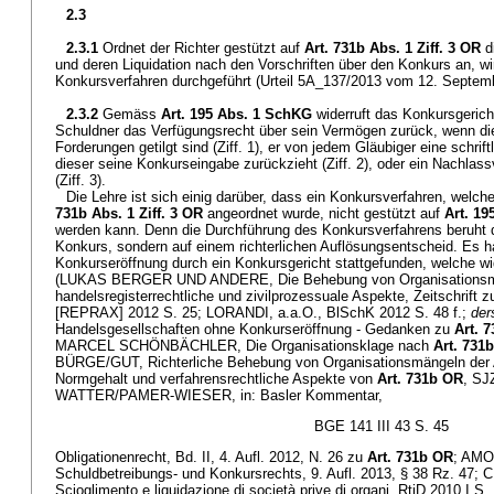
2.3
2.3.1
Ordnet der Richter gestützt auf
Art. 731b Abs. 1 Ziff. 3 OR
d
und deren Liquidation nach den Vorschriften über den Konkurs an, wi
Konkursverfahren durchgeführt (Urteil 5A_137/2013 vom 12. Septemb
2.3.2
Gemäss
Art. 195 Abs. 1 SchKG
widerruft das Konkursgeric
Schuldner das Verfügungsrecht über sein Vermögen zurück, wenn di
Forderungen getilgt sind (Ziff. 1), er von jedem Gläubiger eine schrift
dieser seine Konkurseingabe zurückzieht (Ziff. 2), oder ein Nachla
(Ziff. 3).
Die Lehre ist sich einig darüber, dass ein Konkursverfahren, welc
731b Abs. 1 Ziff. 3 OR
angeordnet wurde, nicht gestützt auf
Art. 1
werden kann. Denn die Durchführung des Konkursverfahrens beruht di
Konkurs, sondern auf einem richterlichen Auflösungsentscheid. Es ha
Konkurseröffnung durch ein Konkursgericht stattgefunden, welche w
(LUKAS BERGER UND ANDERE, Die Behebung von Organisationsm
handelsregisterrechtliche und zivilprozessuale Aspekte, Zeitschrift z
[REPRAX] 2012 S. 25; LORANDI, a.a.O., BlSchK 2012 S. 48 f.;
der
Handelsgesellschaften ohne Konkurseröffnung - Gedanken zu
Art. 
MARCEL SCHÖNBÄCHLER, Die Organisationsklage nach
Art. 731
BÜRGE/GUT, Richterliche Behebung von Organisationsmängeln der
Normgehalt und verfahrensrechtliche Aspekte von
Art. 731b OR
, SJ
WATTER/PAMER-WIESER, in: Basler Kommentar,
BGE 141 III 43 S. 45
Obligationenrecht, Bd. II, 4. Aufl. 2012, N. 26 zu
Art. 731b OR
; AMO
Schuldbetreibungs- und Konkursrechts, 9. Aufl. 2013, § 38 Rz. 4
Scioglimento e liquidazione di società prive di organi, RtiD 2010 I S.