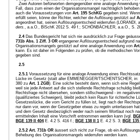
Zwei Autoren befürworten demgegenüber eine analoge Anwendung
Fall, dass zum einen der Organisationsmangel nachträglich behoben
auch die Voraussetzungen von
Art. 195 SchKG
gegeben sind. Wenn
erfüllt seien, könne der Richter, welcher die Auflösung gestützt auf
A
angeordnet hat, seinen Auflösungsentscheid widerrufen (LORANDI, 
ders.
, a.a.O., BlSchK 2012 S. 49 f.; SCHÖNBÄCHLER, a.a.O., S. 28
2.4
Das Bundesgericht hat sich nie ausdrücklich zur Frage geäusse
731b Abs. 1 Ziff. 3 OR
ergangener Auflösungsentscheid aufgrund na
Organisationsmangels gestützt auf eine analoge Anwendung von
Ar
kann. Es ist daher im Folgenden zu prüfen, ob die methodischen Vo
gegeben sind.
2.5
2.5.1
Voraussetzung für eine analoge Anwendung eines Rechtssatze
Lücke im Gesetz (statt aller EMMENEGGER/TSCHENTSCHER, in: B
380 zu
Art. 1 ZGB
). Eine solche besteht dann, wenn sich eine Regel
weil sie jede Antwort auf die sich stellende Rechtsfrage schuldig ble
Rechtsfrage nicht übersehen, sondern stillschweigend - im negativen
(qualifiziertes Schweigen), bleibt jedoch kein Raum für richterliche L
Gesetzeslücke, die vom Gericht zu füllen ist, liegt nach der Recht
nur dann vor, wenn der Gesetzgeber etwas zu regeln unterlassen hat,
und dem Gesetz diesbezüglich weder nach seinem Wortlaut noch n
ermittelnden Inhalt eine Vorschrift entnommen werden kann (vgl.
BGE
BGE 139 II 404
E. 4.2 S. 416 f.;
BGE 138 II 1
E. 4.2 S. 3;
BGE 135 
2.5.2
Art. 731b OR
äussert sich nicht zur Frage, ob ein Auflösungs
Behebung des Organisationsmangels widerrufen werden kann.