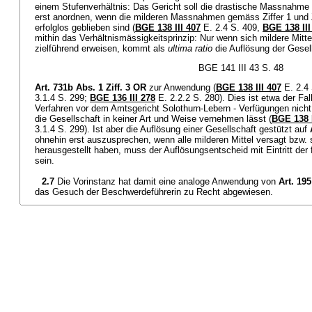
einem Stufenverhältnis: Das Gericht soll die drastische Massnahme 
erst anordnen, wenn die milderen Massnahmen gemäss Ziffer 1 und Z
erfolglos geblieben sind (
BGE 138 III 407
E. 2.4 S. 409,
BGE 138 III
mithin das Verhältnismässigkeitsprinzip: Nur wenn sich mildere Mitte
zielführend erweisen, kommt als
ultima ratio
die Auflösung der Gesel
BGE 141 III 43 S. 48
Art. 731b Abs. 1 Ziff. 3 OR
zur Anwendung (
BGE 138 III 407
E. 2.4
3.1.4 S. 299;
BGE 136 III 278
E. 2.2.2 S. 280). Dies ist etwa der Fal
Verfahren vor dem Amtsgericht Solothurn-Lebern - Verfügungen nicht 
die Gesellschaft in keiner Art und Weise vernehmen lässt (
BGE 138 I
3.1.4 S. 299). Ist aber die Auflösung einer Gesellschaft gestützt auf
ohnehin erst auszusprechen, wenn alle milderen Mittel versagt bzw. s
herausgestellt haben, muss der Auflösungsentscheid mit Eintritt der f
sein.
2.7
Die Vorinstanz hat damit eine analoge Anwendung von
Art. 19
das Gesuch der Beschwerdeführerin zu Recht abgewiesen.