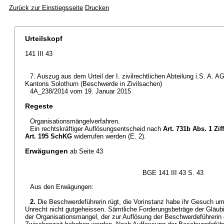
Zurück zur Einstiegsseite
Drucken
Urteilskopf
141 III 43
7. Auszug aus dem Urteil der I. zivilrechtlichen Abteilung i.S. A.
Kantons Solothurn (Beschwerde in Zivilsachen)
4A_238/2014 vom 19. Januar 2015
Regeste
Organisationsmängelverfahren.
Ein rechtskräftiger Auflösungsentscheid nach
Art. 731b Abs. 1 Zif
Art. 195 SchKG
widerrufen werden (E. 2).
Erwägungen
ab Seite 43
BGE 141 III 43 S. 43
Aus den Erwägungen:
2.
Die Beschwerdeführerin rügt, die Vorinstanz habe ihr Gesuch u
Unrecht nicht gutgeheissen. Sämtliche Forderungsbeträge der Gläub
der Organisationsmangel, der zur Auflösung der Beschwerdeführerin g