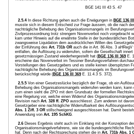
BGE 141 III 43 S. 47
2.5.4
In diese Richtung gehen auch die Erwägungen in
BGE 136 III
musste sich in diesem Entscheid zur Frage äussern, ob die nach de
nachträgliche Behebung des Organisationsmangels im Berufungsverf
Zivilprozessordnung trotz strengem Novenverbot noch vorgebracht 
kam unter Hinweis auf die erwähnte Stelle in der bundesrätlichen B
zwangsweise Liquidation dem ausdrücklichen Willen des Gesetzgebe
der Einführung des
Art. 731b OR
auch die in Art. 86 Abs. 3 aHRegV
entfallen, die Auflösung zu widerrufen, sofern die Gesellschaft inner
gesetzmässigen Zustand wiederhergestellt hat (
BGE 136 III 369
E. 1
erscheine das Novenverbot im Tessiner Berufungsverfahren durchau
Vorstellungen des Gesetzgebers und es stelle keinen überspitzten F
nachträgliche Behebung des Organisationsmangels im Berufungsverf
berücksichtigt würde (
BGE 136 III 369
E. 11.4.3 S. 372).
2.5.5
Von einer Gesetzeslücke bezüglich der Frage, ob ein Auflösu
Behebung des Organisationsmangels widerrufen werden kann, kann 
zum einen sieht die ZPO mit dem Grundsatz der formellen Rechtsk
eine Regelung vor, welche einen Widerruf des Organisationsmängele
Revision nach
Art. 328 ff. ZPO
ausschliesst. Zum anderen ist davo
Gesetzgeber eine nachträgliche Widerrufbarkeit des Auflösungsents
Abs. 1 Ziff. 3 OR
stillschweigend ausgeschlossen hat. Damit besteh
Anwendung von
Art. 195 SchKG
.
2.6
Dieses Ergebnis steht auch im Einklang mit der Konzeption de
Organisationsmängelverfahrens, wie sie die bundesgerichtliche Rec
hat. Denn nach der Rechtsprechung stehen die in
Art. 731b Abs. 1