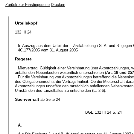
Zurück zur Einstiegsseite
Drucken
Urteilskopf
132 III 24
5. Auszug aus dem Urteil der I. Zivilabteilung i.S. A. und B. gegen 
4C.177/2005 vom 31. August 2005
Regeste
Mietvertrag; Gültigkeit einer Vereinbarung über Akontozahlungen, w
anfallenden Nebenkosten wesentlich unterschreiten (
Art. 18 und 25
Für die Vereinbarung von Akontozahlungen betreffend die Nebenko
des Obligationenrechts die Vertragsfreiheit. Ob die Mieterschaft dara
Akontozahlungen ungefähr den tatsächlich anfallenden Nebenkosten 
Umständen des Einzelfalles zu entscheiden (E. 2-6).
Sachverhalt
ab Seite 24
BGE 132 III 24 S. 24
A.