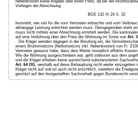
Nebenkosten keine Angabe über einen Preis, da bei der Akontozahlu
Vorliegen der Abrechnung
BGE 132 III 24 S. 32
feststeht, wie viel für die vom Vermieter erbrachte und vom Verbrauc
abhängige Leistung entrichtet werden muss. Demgegenüber steht ein
muss nicht mittels einer Abrechnung ermittelt werden. Die kantonale
auf eine Irreführung über den Preis der Wohnung im Sinne von
Art. 
Die Kläger wenden dagegen in der Berufung ein, die Vermieterscha
einem Bruttomietzins (Nettomietzins inkl. Nebenkosten) von Fr. 3'10
Vermieter gewusst habe, dass dem Mieter monatlich effektiv Kosten v
Wie die Wohnung ausgeschrieben war, geht indessen aus dem angefoc
und die Kläger erheben keine ausreichend substanziierten Sachver
Art. 64 OG
, weshalb auf diese Behauptung nicht weiter einzugehen i
Kläger nicht auf und ist auch nicht ersichtlich, inwiefern die Erwägu
gestützt auf den festgestellten Sachverhalt gegen Bundesrecht verst