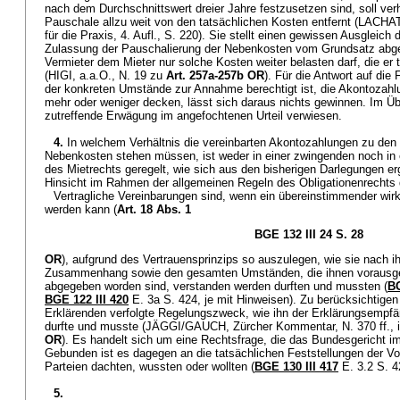
nach dem Durchschnittswert dreier Jahre festzusetzen sind, soll ver
Pauschale allzu weit von den tatsächlichen Kosten entfernt (LA
für die Praxis, 4. Aufl., S. 220). Sie stellt einen gewissen Ausgleich 
Zulassung der Pauschalierung der Nebenkosten vom Grundsatz abge
Vermieter dem Mieter nur solche Kosten weiter belasten darf, die er 
(HIGI, a.a.O., N. 19 zu
Art. 257a-257b OR
). Für die Antwort auf die
der konkreten Umstände zur Annahme berechtigt ist, die Akontozah
mehr oder weniger decken, lässt sich daraus nichts gewinnen. Im Übr
zutreffende Erwägung im angefochtenen Urteil verwiesen.
4.
In welchem Verhältnis die vereinbarten Akontozahlungen zu den 
Nebenkosten stehen müssen, ist weder in einer zwingenden noch in ei
des Mietrechts geregelt, wie sich aus den bisherigen Darlegungen ergi
Hinsicht im Rahmen der allgemeinen Regeln des Obligationenrechts di
Vertragliche Vereinbarungen sind, wenn ein übereinstimmender wirkli
werden kann (
Art. 18 Abs. 1
BGE 132 III 24 S. 28
OR
), aufgrund des Vertrauensprinzips so auszulegen, wie sie nach i
Zusammenhang sowie den gesamten Umständen, die ihnen vorausge
abgegeben worden sind, verstanden werden durften und mussten (
BG
BGE 122 III 420
E. 3a S. 424, je mit Hinweisen). Zu berücksichtigen
Erklärenden verfolgte Regelungszweck, wie ihn der Erklärungsempfä
durfte und musste (JÄGGI/GAUCH, Zürcher Kommentar, N. 370 ff., 
OR
). Es handelt sich um eine Rechtsfrage, die das Bundesgericht im
Gebunden ist es dagegen an die tatsächlichen Feststellungen der Vo
Parteien dachten, wussten oder wollten (
BGE 130 III 417
E. 3.2 S. 4
5.