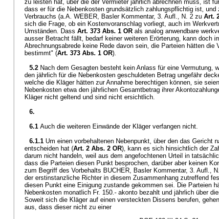
zu leisten hat, über die der Vermieter jährlich abrechnen muss, ist für
dass er für die Nebenkosten grundsätzlich zahlungspflichtig ist, u
Verbrauchs (a.A. WEBER, Basler Kommentar, 3. Aufl., N. 2 zu
Art.
sich die Frage, ob ein Kostenvoranschlag vorliegt, auch im Werkver
Umständen. Dass
Art. 373 Abs. 1 OR
als analog anwendbare werkver
ausser Betracht fällt, bedarf keiner weiteren Erörterung, kann doch im
Abrechnungsabrede keine Rede davon sein, die Parteien hätten die
bestimmt" (
Art. 373 Abs. 1 OR
).
5.2
Nach dem Gesagten besteht kein Anlass für eine Vermutung, 
den jährlich für die Nebenkosten geschuldeten Betrag ungefähr de
welche die Kläger hätten zur Annahme berechtigen können, sie seien n
Nebenkosten etwa den jährlichen Gesamtbetrag ihrer Akontozahlunge
Kläger nicht geltend und sind nicht ersichtlich.
6.
6.1
Auch die weiteren Einwände der Kläger verfangen nicht.
6.1.1
Um einen vorbehaltenen Nebenpunkt, über den das Gericht n
entscheiden hat (
Art. 2 Abs. 2 OR
), kann es sich hinsichtlich der 
darum nicht handeln, weil aus dem angefochtenen Urteil in tatsächlic
dass die Parteien diesen Punkt besprochen, darüber aber keinen Ko
zum Begriff des Vorbehalts BUCHER, Basler Kommentar, 3. Aufl., N
der erstinstanzliche Richter in diesem Zusammenhang zutreffend fe
diesen Punkt eine Einigung zustande gekommen sei. Die Parteien hä
Nebenkosten monatlich Fr. 150.- akonto bezahlt und jährlich über di
Soweit sich die Kläger auf einen versteckten Dissens berufen, gehe
aus, dass dieser nicht zu einer