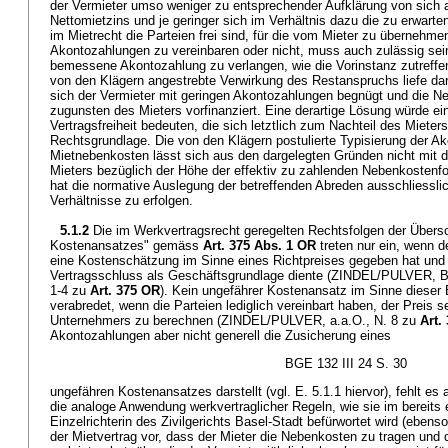
der Vermieter umso weniger zu entsprechender Aufklärung von sich au
Nettomietzins und je geringer sich im Verhältnis dazu die zu erwar
im Mietrecht die Parteien frei sind, für die vom Mieter zu überneh
Akontozahlungen zu vereinbaren oder nicht, muss auch zulässig sein
bemessene Akontozahlung zu verlangen, wie die Vorinstanz zutreffend
von den Klägern angestrebte Verwirkung des Restanspruchs liefe dar
sich der Vermieter mit geringen Akontozahlungen begnügt und die N
zugunsten des Mieters vorfinanziert. Eine derartige Lösung würde eine
Vertragsfreiheit bedeuten, die sich letztlich zum Nachteil des Mieters
Rechtsgrundlage. Die von den Klägern postulierte Typisierung der A
Mietnebenkosten lässt sich aus den dargelegten Gründen nicht mit
Mieters bezüglich der Höhe der effektiv zu zahlenden Nebenkostenf
hat die normative Auslegung der betreffenden Abreden ausschliessli
Verhältnisse zu erfolgen.
5.1.2
Die im Werkvertragsrecht geregelten Rechtsfolgen der Übers
Kostenansatzes" gemäss
Art. 375 Abs. 1 OR
treten nur ein, wenn 
eine Kostenschätzung im Sinne eines Richtpreises gegeben hat und
Vertragsschluss als Geschäftsgrundlage diente (ZINDEL/PULVER, Ba
1-4 zu
Art. 375 OR
). Kein ungefährer Kostenansatz im Sinne diese
verabredet, wenn die Parteien lediglich vereinbart haben, der Preis 
Unternehmers zu berechnen (ZINDEL/PULVER, a.a.O., N. 8 zu
Art.
Akontozahlungen aber nicht generell die Zusicherung eines
BGE 132 III 24 S. 30
ungefähren Kostenansatzes darstellt (vgl. E. 5.1.1 hiervor), fehlt e
die analoge Anwendung werkvertraglicher Regeln, wie sie im bereits 
Einzelrichterin des Zivilgerichts Basel-Stadt befürwortet wird (ebens
der Mietvertrag vor, dass der Mieter die Nebenkosten zu tragen und