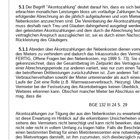
5.1
Der Begriff "Akontozahlung" deutet darauf hin, dass es sich bei
erbrachten monatlichen Leistungen bloss um vorläufige Zahlungen ha
erfolgender Abrechnung an die jährlich aufgelaufenen und vom Miet
Nebenkosten anzurechnen sind. Die Vereinbarung der Akontozahlung
muss deshalb nach Treu und Glauben dahingehend ausgelegt werden
den geleisteten Akontozahlungen und dem durch die Abrechnung festg
vertraglichen Anspruch auszugleichen ist, sei es durch einen Nachs
Rückleistung des Gläubigers.
5.1.1
Abreden über Akontozahlungen der Nebenkosten dienen vorn
des Mieters zu verhindern und dadurch das Inkassorisiko des Vermi
FERTIG, Offene Fragen bei den Nebenkosten, mp 1999 S. 73). Sie s
gekennzeichnet, dass der Gesamtbetrag im Zeitpunkt des Vertragss
einer Abrechnungsperiode zur anderen variiert, was nur zum einen Teil
der betroffenen Drittleistungen zurückzuführen ist. Zum anderen Teil 
Verbraucherverhalten sowohl der Mieter untereinander als auch eine
Laufe der Zeit eine Rolle (z.B. Warmwasserverbrauch, Heizung). Übe
Vermieter bei der Festsetzung des Akontobetrages keinen Überblick
Weiteres erkennen kann. Obschon mancher Mieter bei Abschluss ei
mag, dass die
BGE 132 III 24 S. 29
Akontozahlungen zur Tilgung der aus den Nebenkosten zu erwartend
ist diese Erwartung im Hinblick auf die erkennbaren Unsicherheiten
seitens des Vermieters nicht berechtigt und kann nicht bewirken, da
nicht oder nicht in vollem Umfang zu tragen hätte. Falls die Besch
einen bestimmten Betrag für einen Mietinteressenten eine notwendi
des Mietvertrages darstellt, ist ihm zuzumuten, sich diesbezüglich z