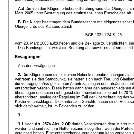
A.d
Die von den Klägern erhobene Berufung wies das Obergericht
März 2005 unter Bestätigung des erstinstanzlichen Entscheides ab.
B.
Die Kläger beantragen dem Bundesgericht mit eidgenössischer
Obergerichts des Kantons Zürich
BGE 132 III 24 S. 26
vom 23. März 2005 aufzuheben und die Beklagte zu verpflichten, ihn
Das Bundesgericht weist die Berufung ab, soweit es auf sie eintritt
Erwägungen
Aus den Erwägungen:
2.
Die Kläger haben die einzelnen Nebenkostenabrechnungen als sol
vertreten sie den Standpunkt, sie hätten sich nach Treu und Glauben
die vertragsgemäss geleisteten Akontozahlungen den tatsächlich an
entsprechen würden. Diese hätten dann aber den ausgeschiedenen 
überstiegen und seien nicht geschuldet, soweit sie eine auf 15-20 
überschritten, analog der Regelung im Fall der Überschreitung des w
Kostenvoranschlages. Die kantonalen Gerichte haben diese Rechtsa
sich damit verhält, ist im Folgenden zu prüfen.
3.
3.1
Nach
Art. 257a Abs. 2 OR
dürfen Nebenkosten dem Mieter nur 
werden und sind nicht im Nettomietzins inbegriffen, wenn die Parteie
vereinbart haben. Eine entsprechende Vereinbarung kann vorsehen, 