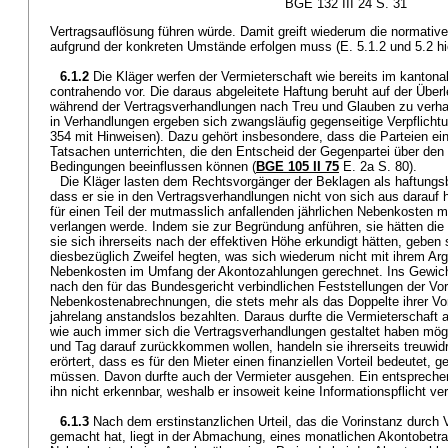
BGE 132 III 24 S. 31
Vertragsauflösung führen würde. Damit greift wiederum die normative
aufgrund der konkreten Umstände erfolgen muss (E. 5.1.2 und 5.2 hi
6.1.2
Die Kläger werfen der Vermieterschaft wie bereits im kantona
contrahendo vor. Die daraus abgeleitete Haftung beruht auf der Über
während der Vertragsverhandlungen nach Treu und Glauben zu verha
in Verhandlungen ergeben sich zwangsläufig gegenseitige Verpflicht
354 mit Hinweisen). Dazu gehört insbesondere, dass die Parteien e
Tatsachen unterrichten, die den Entscheid der Gegenpartei über den
Bedingungen beeinflussen können (
BGE 105 II 75
E. 2a S. 80).
Die Kläger lasten dem Rechtsvorgänger der Beklagen als haftung
dass er sie in den Vertragsverhandlungen nicht von sich aus darauf 
für einen Teil der mutmasslich anfallenden jährlichen Nebenkosten 
verlangen werde. Indem sie zur Begründung anführen, sie hätten die
sie sich ihrerseits nach der effektiven Höhe erkundigt hätten, geben
diesbezüglich Zweifel hegten, was sich wiederum nicht mit ihrem Arg
Nebenkosten im Umfang der Akontozahlungen gerechnet. Ins Gewicht 
nach den für das Bundesgericht verbindlichen Feststellungen der Vor
Nebenkostenabrechnungen, die stets mehr als das Doppelte ihrer 
jahrelang anstandslos bezahlten. Daraus durfte die Vermieterschaft
wie auch immer sich die Vertragsverhandlungen gestaltet haben mö
und Tag darauf zurückkommen wollen, handeln sie ihrerseits treuwidr
erörtert, dass es für den Mieter einen finanziellen Vorteil bedeutet, 
müssen. Davon durfte auch der Vermieter ausgehen. Ein entsprechen
ihn nicht erkennbar, weshalb er insoweit keine Informationspflicht ver
6.1.3
Nach dem erstinstanzlichen Urteil, das die Vorinstanz durc
gemacht hat, liegt in der Abmachung, eines monatlichen Akontobetrag