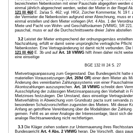
bezeichneten Nebenkosten mit einer Pauschale abgegolten werden o
einmal jährlich abgerechnet werden, wobei der Mieter in der Regel Ak
121 III 460
E. 2a/aa S. 462; vgl. HIGI, Zürcher Kommentar, N. 19 f.
der Vermieter die Nebenkosten aufgrund einer Abrechnung, muss er d
einmal erstellen und dem Mieter vorlegen (Art. 4 Abs. 1 der Verordn
Miete und Pacht von Wohn- und Geschäftsräumen [VMWG; SR 221.21
pauschal, muss er auf die Durchschnittswerte dreier Jahre abstellen 
3.2
Leistet der Mieter entsprechend der ordnungsgemäss erstellten
Nachzahlung, erfüllt er damit seine ursprüngliche vertragliche Pflic
Nebenkosten. Eine Vertragsänderung ist damit nicht verbunden. Die
121 III 460
E. 3b und auf
Art. 18 VMWG
hilft ihnen daher nicht weit
eine einseitige
BGE 132 III 24 S. 27
Mietvertragsanpassung zum Gegenstand. Das Bundesgericht hatte si
materiellen Voraussetzungen (
Art. 269d OR
) einer dem Mieter als M
Änderung des vereinbarten Zahlungssystems von einer Pauschalmiet
Akontozahlungen auszusprechen.
Art. 18 VMWG
schreibt dem Vermie
Ausschöpfung der zulässigen Mietzinsanpassung den Vorbehalt in F
Mietzinses festzulegen. Der Umstand, dass einseitige Vertragsände
Mietverhältnis in Abweichung vom Grundsatz pacta sunt servanda zul
besonderen Schutzvorschriften zugunsten des Mieters. Mit dieser Kon
Anfang an getroffene Vereinbarung über die Modalitäten der Zahlung
gemein. Fehlt es an einer Analogie der Interessenlage, lässt sich di
analoge Rechtsanwendung nicht rechtfertigen.
3.3
Die Kläger ziehen sodann zur Untermauerung ihres Rechtsstan
Bundesgericht
Art. 4 Abs. 2 VMWG
heran. Die Vorschrift, dass pa