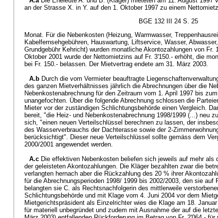
A.a
Die Eheleute A. und B. (Kläger) mieteten am 11. August 1997
an der Strasse X. in Y. auf den 1. Oktober 1997 zu einem Nettomietzi
BGE 132 III 24 S. 25
Monat. Für die Nebenkosten (Heizung, Warmwasser, Treppenhausrei
Kabelfernsehgebühren, Hauswartung, Liftservice, Wasser, Abwasser,
Grundgebühr Kehricht) wurden monatliche Akontozahlungen von Fr. 15
Oktober 2001 wurde der Nettomietzins auf Fr. 3'150.- erhöht, die mo
bei Fr. 150.- belassen. Der Mietvertrag endete am 31. März 2003.
A.b
Durch die vom Vermieter beauftragte Liegenschaftenverwaltung
des ganzen Mietverhältnisses jährlich die Abrechnungen über die Ne
Nebenkostenabrechnung für den Zeitraum vom 1. April 1997 bis zum
unangefochten. Über die folgende Abrechnung schlossen die Parteie
Mieter vor der zuständigen Schlichtungsbehörde einen Vergleich. Dari
bereit, "die Heiz- und Nebenkostenabrechnung 1998/1999 (...) neu zu e
sich, "einen neuen Verteilschlüssel berechnen zu lassen, der insbe
des Wasserverbrauchs der Dachterasse sowie der 2-Zimmerwohnu
berücksichtigt". Dieser neue Verteilschlüssel sollte gemäss dem Ver
2000/2001 angewendet werden.
A.c
Die effektiven Nebenkosten beliefen sich jeweils auf mehr als
der geleisteten Akontozahlungen. Die Kläger bezahlten zwar die bet
verlangten hernach aber die Rückzahlung des 20 % ihrer Akontozah
für die Abrechnungsperioden 1998/ 1999 bis 2002/2003, den sie auf Fr
belangten sie C. als Rechtsnachfolgerin des mittlerweile verstorben
Schlichtungsbehörde und mit Klage vom 4. Juni 2004 vor dem Mietge
Mietgerichtspräsident als Einzelrichter wies die Klage am 18. Januar
für materiell unbegründet und zudem mit Ausnahme der auf die letzte
März 2003) entfallenden Rückforderung im Betrag von Fr. 2'064.- für v