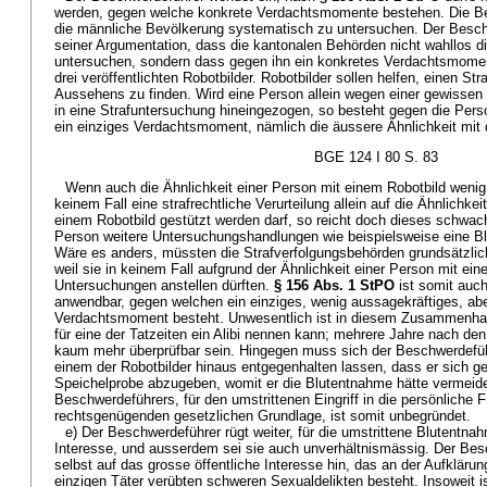
werden, gegen welche konkrete Verdachtsmomente bestehen. Die B
die männliche Bevölkerung systematisch zu untersuchen. Der Besch
seiner Argumentation, dass die kantonalen Behörden nicht wahllos 
untersuchen, sondern dass gegen ihn ein konkretes Verdachtsmoment
drei veröffentlichten Robotbilder. Robotbilder sollen helfen, einen Str
Aussehens zu finden. Wird eine Person allein wegen einer gewissen 
in eine Strafuntersuchung hineingezogen, so besteht gegen die Per
ein einziges Verdachtsmoment, nämlich die äussere Ähnlichkeit mit
BGE 124 I 80 S. 83
Wenn auch die Ähnlichkeit einer Person mit einem Robotbild wenig 
keinem Fall eine strafrechtliche Verurteilung allein auf die Ähnlichke
einem Robotbild gestützt werden darf, so reicht doch dieses schwac
Person weitere Untersuchungshandlungen wie beispielsweise eine B
Wäre es anders, müssten die Strafverfolgungsbehörden grundsätzlich
weil sie in keinem Fall aufgrund der Ähnlichkeit einer Person mit ein
Untersuchungen anstellen dürften.
§ 156 Abs. 1 StPO
ist somit auc
anwendbar, gegen welchen ein einziges, wenig aussagekräftiges, a
Verdachtsmoment besteht. Unwesentlich ist in diesem Zusammenha
für eine der Tatzeiten ein Alibi nennen kann; mehrere Jahre nach den
kaum mehr überprüfbar sein. Hingegen muss sich der Beschwerdeführ
einem der Robotbilder hinaus entgegenhalten lassen, dass er sich ge
Speichelprobe abzugeben, womit er die Blutentnahme hätte vermeid
Beschwerdeführers, für den umstrittenen Eingriff in die persönliche Fr
rechtsgenügenden gesetzlichen Grundlage, ist somit unbegründet.
e) Der Beschwerdeführer rügt weiter, für die umstrittene Blutentnah
Interesse, und ausserdem sei sie auch unverhältnismässig. Der Bes
selbst auf das grosse öffentliche Interesse hin, das an der Aufkläru
einzigen Täter verübten schweren Sexualdelikten besteht. Insoweit 