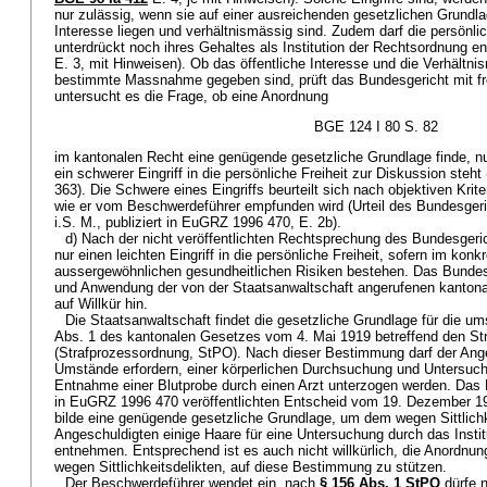
nur zulässig, wenn sie auf einer ausreichenden gesetzlichen Grundla
Interesse liegen und verhältnismässig sind. Zudem darf die persönlic
unterdrückt noch ihres Gehaltes als Institution der Rechtsordnung en
E. 3, mit Hinweisen). Ob das öffentliche Interesse und die Verhältni
bestimmte Massnahme gegeben sind, prüft das Bundesgericht mit fr
untersucht es die Frage, ob eine Anordnung
BGE 124 I 80 S. 82
im kantonalen Recht eine genügende gesetzliche Grundlage finde, nu
ein schwerer Eingriff in die persönliche Freiheit zur Diskussion steht 
363). Die Schwere eines Eingriffs beurteilt sich nach objektiven Krite
wie er vom Beschwerdeführer empfunden wird (Urteil des Bundesge
i.S. M., publiziert in EuGRZ 1996 470, E. 2b).
d) Nach der nicht veröffentlichten Rechtsprechung des Bundesgeri
nur einen leichten Eingriff in die persönliche Freiheit, sofern im konkr
aussergewöhnlichen gesundheitlichen Risiken bestehen. Das Bundes
und Anwendung der von der Staatsanwaltschaft angerufenen kanto
auf Willkür hin.
Die Staatsanwaltschaft findet die gesetzliche Grundlage für die um
Abs. 1 des kantonalen Gesetzes vom 4. Mai 1919 betreffend den St
(Strafprozessordnung, StPO). Nach dieser Bestimmung darf der Ang
Umstände erfordern, einer körperlichen Durchsuchung und Untersuchu
Entnahme einer Blutprobe durch einen Arzt unterzogen werden. Das
in EuGRZ 1996 470 veröffentlichten Entscheid vom 19. Dezember 19
bilde eine genügende gesetzliche Grundlage, um dem wegen Sittlichk
Angeschuldigten einige Haare für eine Untersuchung durch das Insti
entnehmen. Entsprechend ist es auch nicht willkürlich, die Anordnung
wegen Sittlichkeitsdelikten, auf diese Bestimmung zu stützen.
Der Beschwerdeführer wendet ein, nach
§ 156 Abs. 1 StPO
dürfe 