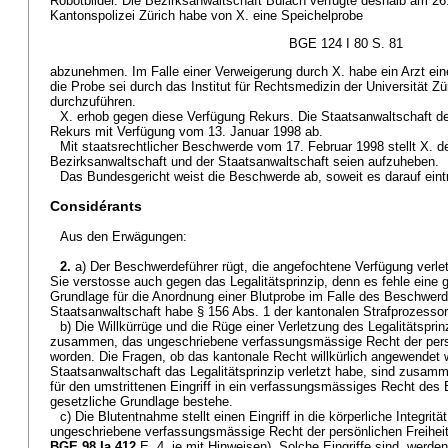
Robotbilder. Die Bezirksanwaltschaft Bülach verfügte deshalb am 2
Kantonspolizei Zürich habe von X. eine Speichelprobe
BGE 124 I 80 S. 81
abzunehmen. Im Falle einer Verweigerung durch X. habe ein Arzt ei
die Probe sei durch das Institut für Rechtsmedizin der Universität 
durchzuführen.
X. erhob gegen diese Verfügung Rekurs. Die Staatsanwaltschaft d
Rekurs mit Verfügung vom 13. Januar 1998 ab.
Mit staatsrechtlicher Beschwerde vom 17. Februar 1998 stellt X. d
Bezirksanwaltschaft und der Staatsanwaltschaft seien aufzuheben.
Das Bundesgericht weist die Beschwerde ab, soweit es darauf eintri
Considérants
Aus den Erwägungen:
2.
a) Der Beschwerdeführer rügt, die angefochtene Verfügung verlet
Sie verstosse auch gegen das Legalitätsprinzip, denn es fehle eine
Grundlage für die Anordnung einer Blutprobe im Falle des Beschwerd
Staatsanwaltschaft habe § 156 Abs. 1 der kantonalen Strafprozessor
b) Die Willkürrüge und die Rüge einer Verletzung des Legalitätsprin
zusammen, das ungeschriebene verfassungsmässige Recht der persön
worden. Die Fragen, ob das kantonale Recht willkürlich angewendet 
Staatsanwaltschaft das Legalitätsprinzip verletzt habe, sind zusamm
für den umstrittenen Eingriff in ein verfassungsmässiges Recht des
gesetzliche Grundlage bestehe.
c) Die Blutentnahme stellt einen Eingriff in die körperliche Integritä
ungeschriebene verfassungsmässige Recht der persönlichen Freiheit
BGE 98 Ia 412
E. 4, je mit Hinweisen). Solche Eingriffe sind, werde