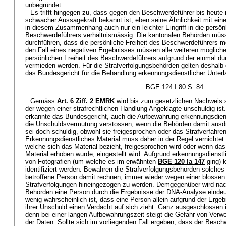
unbegründet.
Es trifft hingegen zu, dass gegen den Beschwerdeführer bis heute n
schwacher Aussagekraft bekannt ist, eben seine Ähnlichkeit mit eine
in diesem Zusammenhang auch nur ein leichter Eingriff in die persönl
Beschwerdeführers verhältnismässig. Die kantonalen Behörden müss
durchführen, dass die persönliche Freiheit des Beschwerdeführers mö
den Fall eines negativen Ergebnisses müssen alle weiteren möglich
persönlichen Freiheit des Beschwerdeführers aufgrund der einmal du
vermieden werden. Für die Strafverfolgungsbehörden gelten deshalb d
das Bundesgericht für die Behandlung erkennungsdienstlicher Unterla
BGE 124 I 80 S. 84
Gemäss
Art. 6 Ziff. 2 EMRK
wird bis zum gesetzlichen Nachweis 
der wegen einer strafrechtlichen Handlung Angeklagte unschuldig ist
erkannte das Bundesgericht, auch die Aufbewahrung erkennungsdien
die Unschuldsvermutung verstossen, wenn die Behörden damit ausdr
sei doch schuldig, obwohl sie freigesprochen oder das Strafverfahren
Erkennungsdienstliches Material muss daher in der Regel vernichtet
welche sich das Material bezieht, freigesprochen wird oder wenn das
Material erhoben wurde, eingestellt wird. Aufgrund erkennungsdienstl
von Fotografien (um welche es im erwähnten
BGE 120 Ia 147
ging) k
identifiziert werden. Bewahren die Strafverfolgungsbehörden solches
betroffene Person damit rechnen, immer wieder wegen einer blossen 
Strafverfolgungen hineingezogen zu werden. Demgegenüber wird na
Behörden eine Person durch die Ergebnisse der DNA-Analyse eindeuti
wenig wahrscheinlich ist, dass eine Person allein aufgrund der Erge
ihrer Unschuld einen Verdacht auf sich zieht. Ganz ausgeschlossen i
denn bei einer langen Aufbewahrungszeit steigt die Gefahr von Ver
der Daten. Sollte sich im vorliegenden Fall ergeben, dass der Besch