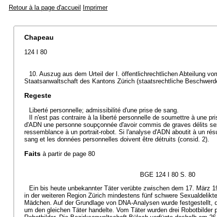
Retour à la page d'accueil
Imprimer
Chapeau
124 I 80
10. Auszug aus dem Urteil der I. öffentlichrechtlichen Abteilung v
Staatsanwaltschaft des Kantons Zürich (staatsrechtliche Beschwerd
Regeste
Liberté personnelle; admissibilité d'une prise de sang.
Il n'est pas contraire à la liberté personnelle de soumettre à une p
d'ADN une personne soupçonnée d'avoir commis de graves délits sex
ressemblance à un portrait-robot. Si l'analyse d'ADN aboutit à un résul
sang et les données personnelles doivent être détruits (consid. 2).
Faits
à partir de page 80
BGE 124 I 80 S. 80
Ein bis heute unbekannter Täter verübte zwischen dem 17. März
in der weiteren Region Zürich mindestens fünf schwere Sexualdelikte
Mädchen. Auf der Grundlage von DNA-Analysen wurde festgestellt, da
um den gleichen Täter handelte. Vom Täter wurden drei Robotbilder pu