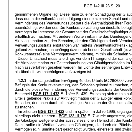
BGE 142 III 23 S. 29
genommenen Organe lag. Diese habe zu einer Schädigung der Gläubig
dass durch die vollumfängliche Tilgung einer einzelnen Schuld und 
Verminderung des Verwertungssubstrats die Werthaltigkeit ihrer For
beeinträchtigt worden sei. Die Konkursverwaltung sei diesfalls befu
Vermögen im Interesse der Gesamtheit der Gesellschaftsgläubiger du
erhältlich zu machen. Mit anderen Worten erkannte das Bundesgeric
Aktivlegitimation zu, den Schaden, der den Gläubigern durch Vermi
Verwertungssubstrats entstanden war, mittels Verantwortlichkeitskla
geltend zu machen, unabhängig davon, ob bei der Gesellschaft (bzw.
Konkursmasse) eine Vermögensverminderung, mithin ein Schaden vo
Dieser Entscheid muss allerdings vor dem Hintergrund der damalige
die Aktivlegitimation zur Geltendmachung von Gläubigerschäden im
Nachlassverfahren gesehen werden. Im Lichte der seitherigen Entwic
als überholt, wie nachfolgend aufzuzeigen ist.
4.2.1
In der dargestellten Erwägung 4c des Urteils 5C.29/2000 ver
Befugnis der Konkursverwaltung, den Schaden geltend zu machen, d
durch die blosse Verminderung des Verwertungssubstrats der Gesell
Entscheid
BGE 117 II 432
E. 1b/ee S. 439. Es bezog sich mithin auf
Urteils geltende Praxis zur Aktivlegitimation der Gläubiger einer kon
Schaden, der ihnen durch pflichtwidriges Verhalten der Gesellschaft
zu machen.
Im zitierten
BGE 117 II 432
und im später, im Jahre 1996, ergangen
allerdings nicht zitierten -
BGE 122 III 176
E. 7 wurde angestrebt, di
der Gläubiger weitgehend der ausschliesslichen Herrschaft der Konku
Damit sollte ein Wettlauf zwischen Gläubigern, die durch die Pflichtv
Vermögen (d.h. unmittelbar) geschädigt wurden, einerseits und zwisc