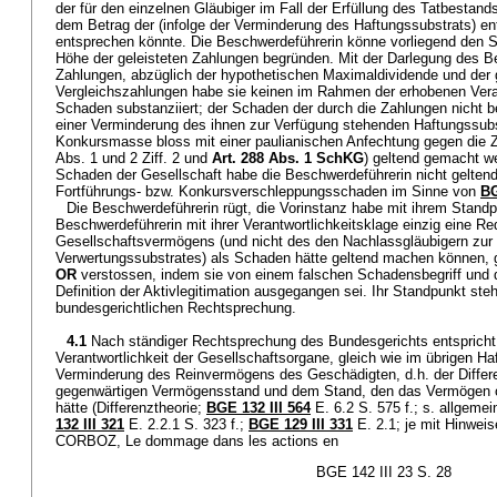
der für den einzelnen Gläubiger im Fall der Erfüllung des Tatbestan
dem Betrag der (infolge der Verminderung des Haftungssubstrats) 
entsprechen könnte. Die Beschwerdeführerin könne vorliegend den S
Höhe der geleisteten Zahlungen begründen. Mit der Darlegung des Be
Zahlungen, abzüglich der hypothetischen Maximaldividende und der 
Vergleichszahlungen habe sie keinen im Rahmen der erhobenen Veran
Schaden substanziiert; der Schaden der durch die Zahlungen nicht be
einer Verminderung des ihnen zur Verfügung stehenden Haftungssubs
Konkursmasse bloss mit einer paulianischen Anfechtung gegen die 
Abs. 1 und 2 Ziff. 2 und
Art. 288 Abs. 1 SchKG
) geltend gemacht w
Schaden der Gesellschaft habe die Beschwerdeführerin nicht gelten
Fortführungs- bzw. Konkursverschleppungsschaden im Sinne von
BG
Die Beschwerdeführerin rügt, die Vorinstanz habe mit ihrem Standp
Beschwerdeführerin mit ihrer Verantwortlichkeitsklage einzig eine Re
Gesellschaftsvermögens (und nicht des den Nachlassgläubigern zur
Verwertungssubstrates) als Schaden hätte geltend machen können,
OR
verstossen, indem sie von einem falschen Schadensbegriff und d
Definition der Aktivlegitimation ausgegangen sei. Ihr Standpunkt st
bundesgerichtlichen Rechtsprechung.
4.1
Nach ständiger Rechtsprechung des Bundesgerichts entspricht
Verantwortlichkeit der Gesellschaftsorgane, gleich wie im übrigen Haf
Verminderung des Reinvermögens des Geschädigten, d.h. der Diffe
gegenwärtigen Vermögensstand und dem Stand, den das Vermögen o
hätte (Differenztheorie;
BGE 132 III 564
E. 6.2 S. 575 f.; s. allgemei
132 III 321
E. 2.2.1 S. 323 f.;
BGE 129 III 331
E. 2.1; je mit Hinwe
CORBOZ, Le dommage dans les actions en
BGE 142 III 23 S. 28