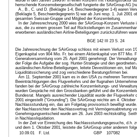
wurde in den Jahren 1996/97 in einen Konzern mit Holdingstruktur üb
herrschende Konzernobergesellschaft fungierte die SAirGroup AG [n
A., B., C. und D. (Beklagte 1-4, Beschwerdegegner 1-4) waren Ver
(Beklagte 5, Beschwerdegegnerin 5) war ab Juni resp. 1. Juli 2001 o
gesamten Swissair-Gruppe und Mitglied der Konzernleitung.
In der Jahresrechnung 2000 wies der SAirGroup-Konzern Verluste i
aus, die zu einem grossen Teil auf Rückstellungen im Zusammenhang
erworbenen ausländischen Airline-Beteiligungen zurückzuführen ware
BGE 142 III 23 S. 24
Die Jahresrechnung der SAirGroup schloss mit einem Verlust von 1'
Eigenkapital von 904 Mio. Fr. bei einem Aktienkapital von 877 Mio. Fr
Generalversammlung vom 25. April 2001 genehmigt. Der Verwaltungs
der Folge die Aufgabe der sog. Hunter-Strategie und den geordneten
ausländischen Airline-Beteiligungen, leitete Devestitionen ein, traf
Liquiditätssicherung und zog verschiedene Beratungsfirmen bei.
Am 11. September 2001 kam es in den USA zu mehreren Terroransc
Beeinträchtigungen des Flugverkehrs und der flugnahen Unternehmen 
fanden bei der SAirGroup zahlreiche Konzernleitungs- und Verwaltung
wurden Gespräche mit den Grossbanken geführt und die Konzernleit
Bundesrat. Mangels ausreichender Liquidität wurde der Flugverkehr 
2001 eingestellt ("Grounding"). Die SAirGroup reichte am 4. Oktobe
Nachlassstundung ein, das am Folgetag provisorisch bewilligt wurde
der Nachlassrichter den Nachlassvertrag mit Vermögensabtretung vo
Genehmigungsentscheid wurde am 26. Juni 2003 rechtskräftig. Seith
in Nachlassliquidation.
In der Zeit vor Einreichung des Nachlassstundungsgesuchs, d.h.
und dem 1. Oktober 2001, leistete die SAirGroup unter anderem folg
10.09.01
F. Ltd.
GBP
107'082