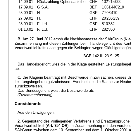
14.09.01
Rückzahlung Optionsanleihe
CHF
102'215'000
17.09.01
G S.A.
BEF
1'051'440'219
25.09.01
H.
GBP
7'206'410
27.09.01
H.
CHF
28'235'239
28.09.01
F. Ltd.
GBP
810'852
01.10.01
F. Ltd.
CHF
282'850
B.
Am 27. Juni 2012 erhob die Nachlassmasse der SAirGroup (Kläg
Zusammenhang mit diesen Zahlungen beim Handelsgericht des Kant
Verantwortlichkeitsklage gegen die Beklagten wegen Gläubigerbegün
BGE 142 III 23 S. 25
Das Handelsgericht wies die in der Klage gestellten Leistungsbegeh
ab.
C.
Die Klägerin beantragt mit Beschwerde in Zivilsachen, dieses Ur
Leistungsbegehren gutzuheissen. Eventuell sei die Sache zur Neube
zurückzuweisen.
Das Bundesgericht weist die Beschwerde ab.
(Zusammenfassung)
Considérants
Aus den Erwägungen:
2.
Gegenstand des vorliegenden Verfahrens sind Ersatzansprüche a
Verantwortlichkeit (
Art. 754 OR
) im Zusammenhang mit den vorstehe
SAirGroup zwischen dem 10. September und dem 1. Oktober 2001 an 