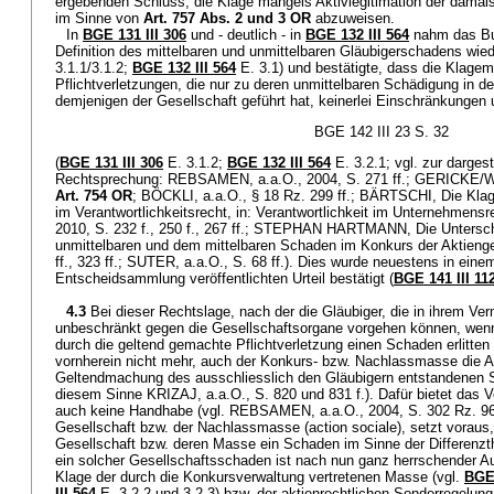
ergebenden Schluss, die Klage mangels Aktivlegitimation der damal
im Sinne von
Art. 757 Abs. 2 und 3 OR
abzuweisen.
In
BGE 131 III 306
und - deutlich - in
BGE 132 III 564
nahm das Bu
Definition des mittelbaren und unmittelbaren Gläubigerschadens wied
3.1.1/3.1.2;
BGE 132 III 564
E. 3.1) und bestätigte, dass die Klagem
Pflichtverletzungen, die nur zu deren unmittelbaren Schädigung in d
demjenigen der Gesellschaft geführt hat, keinerlei Einschränkungen 
BGE 142 III 23 S. 32
(
BGE 131 III 306
E. 3.1.2;
BGE 132 III 564
E. 3.2.1; vgl. zur darges
Rechtsprechung: REBSAMEN, a.a.O., 2004, S. 271 ff.; GERICKE/WA
Art. 754 OR
; BÖCKLI, a.a.O., § 18 Rz. 299 ff.; BÄRTSCHI, Die Kl
im Verantwortlichkeitsrecht, in: Verantwortlichkeit im Unternehmensre
2010, S. 232 f., 250 f., 267 ff.; STEPHAN HARTMANN, Die Unters
unmittelbaren und dem mittelbaren Schaden im Konkurs der Aktieng
ff., 323 ff.; SUTER, a.a.O., S. 68 ff.). Dies wurde neuestens in eine
Entscheidsammlung veröffentlichten Urteil bestätigt (
BGE 141 III 11
4.3
Bei dieser Rechtslage, nach der die Gläubiger, die in ihrem Ve
unbeschränkt gegen die Gesellschaftsorgane vorgehen können, wenn
durch die geltend gemachte Pflichtverletzung einen Schaden erlitten h
vornherein nicht mehr, auch der Konkurs- bzw. Nachlassmasse die Ak
Geltendmachung des ausschliesslich den Gläubigern entstandenen 
diesem Sinne KRIZAJ, a.a.O., S. 820 und 831 f.). Dafür bietet das V
auch keine Handhabe (vgl. REBSAMEN, a.a.O., 2004, S. 302 Rz. 963
Gesellschaft bzw. der Nachlassmasse (action sociale), setzt vorau
Gesellschaft bzw. deren Masse ein Schaden im Sinne der Differenzthe
ein solcher Gesellschaftsschaden ist nach nun ganz herrschender 
Klage der durch die Konkursverwaltung vertretenen Masse (vgl.
BGE 
III 564
E. 3.2.2 und 3.2.3) bzw. der aktienrechtlichen Sonderregelun