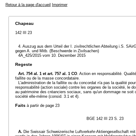
Retour à la page d'accueil
Imprimer
Chapeau
142 III 23
4. Auszug aus dem Urteil der I. zivilrechtlichen Abteilung i.S. SAir
gegen A. und Mitb. (Beschwerde in Zivilsachen)
4A_425/2015 vom 10. Dezember 2015
Regeste
Art. 754 al. 1 et
art. 757 al. 1 CO
. Action en responsabilité. Qualit
faillite ou de la masse concordataire.
L'administration de la faillite ou du concordat n'a pas la qualité pour
responsabilité (action sociale) contre les organes de la société, l
au patrimoine des créanciers sociaux, sans qu'un dommage ne soit 
société elle-même (consid. 3.1 et 4).
Faits
à partir de page 23
BGE 142 III 23 S. 23
A.
Die Swissair Schweizerische Luftverkehr-Aktiengesellschaft mit S