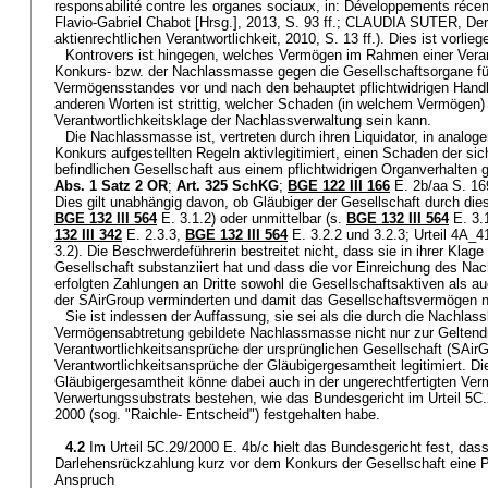
responsabilité contre les organes sociaux, in: Développements récent
Flavio-Gabriel Chabot [Hrsg.], 2013, S. 93 ff.; CLAUDIA SUTER, De
aktienrechtlichen Verantwortlichkeit, 2010, S. 13 ff.). Dies ist vorlie
Kontrovers ist hingegen, welches Vermögen im Rahmen einer Veran
Konkurs- bzw. der Nachlassmasse gegen die Gesellschaftsorgane fü
Vermögensstandes vor und nach den behauptet pflichtwidrigen Handl
anderen Worten ist strittig, welcher Schaden (in welchem Vermögen
Verantwortlichkeitsklage der Nachlassverwaltung sein kann.
Die Nachlassmasse ist, vertreten durch ihren Liquidator, in analog
Konkurs aufgestellten Regeln aktivlegitimiert, einen Schaden der sic
befindlichen Gesellschaft aus einem pflichtwidrigen Organverhalten 
Abs. 1 Satz 2 OR
;
Art. 325 SchKG
;
BGE 122 III 166
E. 2b/aa S. 169
Dies gilt unabhängig davon, ob Gläubiger der Gesellschaft durch dies
BGE 132 III 564
E. 3.1.2) oder unmittelbar (s.
BGE 132 III 564
E. 3.1
132 III 342
E. 2.3.3,
BGE 132 III 564
E. 3.2.2 und 3.2.3; Urteil 4A_4
3.2). Die Beschwerdeführerin bestreitet nicht, dass sie in ihrer Kla
Gesellschaft substanziiert hat und dass die vor Einreichung des N
erfolgten Zahlungen an Dritte sowohl die Gesellschaftsaktiven als a
der SAirGroup verminderten und damit das Gesellschaftsvermögen ni
Sie ist indessen der Auffassung, sie sei als die durch die Nachlassl
Vermögensabtretung gebildete Nachlassmasse nicht nur zur Gelten
Verantwortlichkeitsansprüche der ursprünglichen Gesellschaft (SAir
Verantwortlichkeitsansprüche der Gläubigergesamtheit legitimiert. D
Gläubigergesamtheit könne dabei auch in der ungerechtfertigten Ve
Verwertungssubstrats bestehen, wie das Bundesgericht im Urteil 5
2000 (sog. "Raichle- Entscheid") festgehalten habe.
4.2
Im Urteil 5C.29/2000 E. 4b/c hielt das Bundesgericht fest, dass
Darlehensrückzahlung kurz vor dem Konkurs der Gesellschaft eine Pf
Anspruch