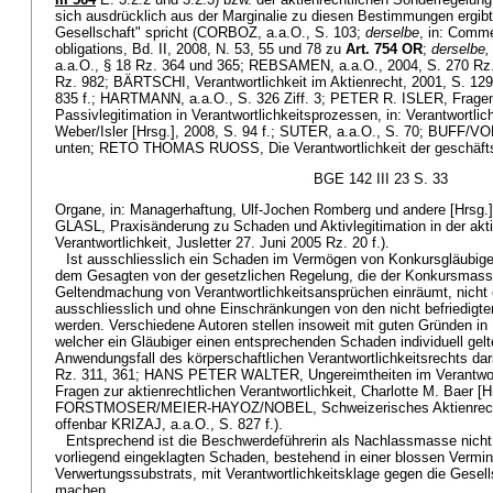
sich ausdrücklich aus der Marginalie zu diesen Bestimmungen ergibt
Gesellschaft" spricht (CORBOZ, a.a.O., S. 103;
derselbe
, in: Comm
obligations, Bd. II, 2008, N. 53, 55 und 78 zu
Art. 754 OR
;
derselbe,
a.a.O., § 18 Rz. 364 und 365; REBSAMEN, a.a.O., 2004, S. 270 Rz.
Rz. 982; BÄRTSCHI, Verantwortlichkeit im Aktienrecht, 2001, S. 129
835 f.; HARTMANN, a.a.O., S. 326 Ziff. 3; PETER R. ISLER, Fragen
Passivlegitimation in Verantwortlichkeitsprozessen, in: Verantwortli
Weber/Isler [Hrsg.], 2008, S. 94 f.; SUTER, a.a.O., S. 70; BUFF/
unten; RETO THOMAS RUOSS, Die Verantwortlichkeit der geschäft
BGE 142 III 23 S. 33
Organe, in: Managerhaftung, Ulf-Jochen Romberg und andere [Hrsg.]
GLASL, Praxisänderung zu Schaden und Aktivlegitimation in der akti
Verantwortlichkeit, Jusletter 27. Juni 2005 Rz. 20 f.).
Ist ausschliesslich ein Schaden im Vermögen von Konkursgläubiger
dem Gesagten von der gesetzlichen Regelung, die der Konkursmass
Geltendmachung von Verantwortlichkeitsansprüchen einräumt, nicht 
ausschliesslich und ohne Einschränkungen von den nicht befriedigt
werden. Verschiedene Autoren stellen insoweit mit guten Gründen in 
welcher ein Gläubiger einen entsprechenden Schaden individuell gel
Anwendungsfall des körperschaftlichen Verantwortlichkeitsrechts dar
Rz. 311, 361; HANS PETER WALTER, Ungereimtheiten im Verantwortli
Fragen zur aktienrechtlichen Verantwortlichkeit, Charlotte M. Baer [H
FORSTMOSER/MEIER-HAYOZ/NOBEL, Schweizerisches Aktienrecht,
offenbar KRIZAJ, a.a.O., S. 827 f.).
Entsprechend ist die Beschwerdeführerin als Nachlassmasse nicht l
vorliegend eingeklagten Schaden, bestehend in einer blossen Vermi
Verwertungssubstrats, mit Verantwortlichkeitsklage gegen die Gesel
machen.