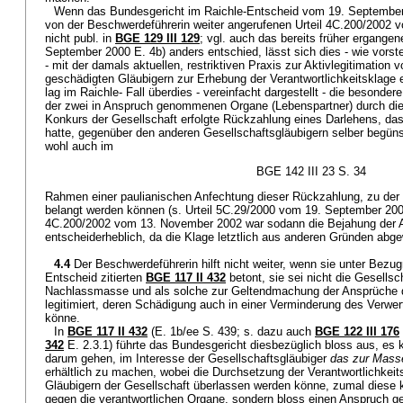
Wenn das Bundesgericht im Raichle-Entscheid vom 19. September
von der Beschwerdeführerin weiter angerufenen Urteil 4C.200/2002 
nicht publ. in
BGE 129 III 129
; vgl. auch das bereits früher ergange
September 2000 E. 4b) anders entschied, lässt sich dies - wie vorst
- mit der damals aktuellen, restriktiven Praxis zur Aktivlegitimation 
geschädigten Gläubigern zur Erhebung der Verantwortlichkeitsklage 
lag im Raichle- Fall überdies - vereinfacht dargestellt - die besonder
der zwei in Anspruch genommenen Organe (Lebenspartner) durch die 
Konkurs der Gesellschaft erfolgte Rückzahlung eines Darlehens, das
hatte, gegenüber den anderen Gesellschaftsgläubigern selber begüns
wohl auch im
BGE 142 III 23 S. 34
Rahmen einer paulianischen Anfechtung dieser Rückzahlung, zu der
belangt werden können (s. Urteil 5C.29/2000 vom 19. September 2000 
4C.200/2002 vom 13. November 2002 war sodann die Bejahung der Ak
entscheiderheblich, da die Klage letztlich aus anderen Gründen abg
4.4
Der Beschwerdeführerin hilft nicht weiter, wenn sie unter Bez
Entscheid zitierten
BGE 117 II 432
betont, sie sei nicht die Gesells
Nachlassmasse und als solche zur Geltendmachung der Ansprüche 
legitimiert, deren Schädigung auch in einer Verminderung des Verwe
könne.
In
BGE 117 II 432
(E. 1b/ee S. 439; s. dazu auch
BGE 122 III 176
342
E. 2.3.1) führte das Bundesgericht diesbezüglich bloss aus, es
darum gehen, im Interesse der Gesellschaftsgläubiger
das zur Mass
erhältlich zu machen, wobei die Durchsetzung der Verantwortlichkei
Gläubigern der Gesellschaft überlassen werden könne, zumal diese 
gegen die verantwortlichen Organe, sondern bloss einen Anspruch 