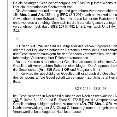
Da die belangten Gesellschaftsorgane der SAirGroup ihren Wohnsitz
liegt ein internationaler Sachverhalt vor.
Die Vorinstanz beurteilte die geltend gemachten Verantwortlichkei
154 Abs. 1 und
Art. 155 lit. g IPRG
(SR 291) nach schweizerischem
Anwendbarkeit von Schweizer Recht wird von keiner der Parteien in F
ohne weiteres als richtig. Demnach ist die Beurteilung auch vorlie
vorzunehmen (vgl. dazu
BGE 137 III 481
E. 2.1; vgl. auch Urteil 4
3.1).
3.
3.1
Nach
Art. 754 OR
sind die Mitglieder des Verwaltungsrates und
oder mit der Liquidation befassten Personen sowohl der Gesellschaft
und Gesellschaftsgläubigern für den Schaden verantwortlich, den sie
fahrlässige Verletzung ihrer Pflichten verursachen.
Ausser Konkurs sind neben der Gesellschaft auch die einzelnen Akt
Gesellschaft verursachten Schaden einzuklagen. Der Anspruch des A
die Gesellschaft (
Art. 756 Abs. 1 OR
und Marginalie B.I.).
Im Konkurs der geschädigten Gesellschaft sind auch die Gesellscha
des Schadens an die Gesellschaft zu verlangen. Zunächst steht es 
(bzw.
BGE 142 III 23 S. 26
bei Gesellschaften in Nachlassliquidation der Nachlassverwaltung [
A
166
E. 3b/aa S. 169 f. und E. 3b/ee S. 172 ff.]) zu, die Ansprüche v
Gesellschaftsgläubigern geltend zu machen (
Art. 757 Abs. 1 OR
). V
Nachlassverwaltung der SAirGroup Gebrauch gemacht; es geht vorl
Verantwortlichkeitsklage der Nachlassmasse.