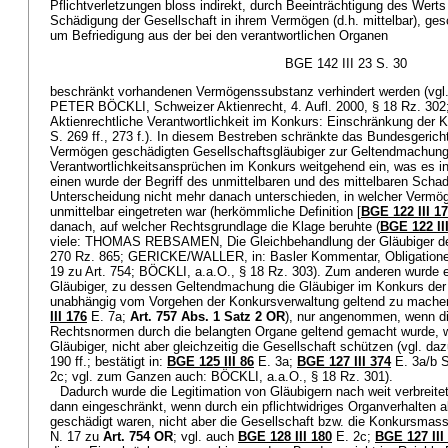
Pflichtverletzungen bloss indirekt, durch Beeinträchtigung des Werts 
Schädigung der Gesellschaft in ihrem Vermögen (d.h. mittelbar), ges
um Befriedigung aus der bei den verantwortlichen Organen
BGE 142 III 23 S. 30
beschränkt vorhandenen Vermögenssubstanz verhindert werden (vgl
PETER BÖCKLI, Schweizer Aktienrecht, 4. Aufl. 2000, § 18 Rz.
Aktienrechtliche Verantwortlichkeit im Konkurs: Einschränkung der
S. 269 ff., 273 f.). In diesem Bestreben schränkte das Bundesgericht
Vermögen geschädigten Gesellschaftsgläubiger zur Geltendmachun
Verantwortlichkeitsansprüchen im Konkurs weitgehend ein, was es in
einen wurde der Begriff des unmittelbaren und des mittelbaren Schade
Unterscheidung nicht mehr danach unterschieden, in welcher Ver
unmittelbar eingetreten war (herkömmliche Definition [
BGE 122 III 1
danach, auf welcher Rechtsgrundlage die Klage beruhte (
BGE 122 II
viele: THOMAS REBSAMEN, Die Gleichbehandlung der Gläubiger der 
270 Rz. 865; GERICKE/WALLER, in: Basler Kommentar, Obligationenre
19 zu Art. 754; BÖCKLI, a.a.O., § 18 Rz. 303). Zum anderen wurde e
Gläubiger, zu dessen Geltendmachung die Gläubiger im Konkurs der
unabhängig vom Vorgehen der Konkursverwaltung geltend zu machen 
III 176
E. 7a;
Art. 757 Abs. 1 Satz 2 OR
), nur angenommen, wenn di
Rechtsnormen durch die belangten Organe geltend gemacht wurde, w
Gläubiger, nicht aber gleichzeitig die Gesellschaft schützen (vgl. da
190 ff.; bestätigt in:
BGE 125 III 86
E. 3a;
BGE 127 III 374
E. 3a/b S
2c; vgl. zum Ganzen auch: BÖCKLI, a.a.O., § 18 Rz. 301).
Dadurch wurde die Legitimation von Gläubigern nach weit verbreite
dann eingeschränkt, wenn durch ein pflichtwidriges Organverhalten a
geschädigt waren, nicht aber die Gesellschaft bzw. die Konkursm
N. 17 zu
Art. 754 OR
; vgl. auch
BGE 128 III 180
E. 2c;
BGE 127 III