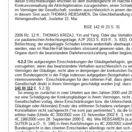
dieser Einschränkungen erschien es dem Bundesgericht im Raichle-
Konkursverwaltung die Aktivlegitimation zuzugestehen, einen Schad
im Vermögen der Gesellschaft, sondern ausschliesslich in jenem der
in diesem Sinn auch THOMAS REBSAMEN, Die Gleichbehandlung der
Aktiengesellschaft, Jusletter 22. Mai
BGE 142 III 23 S. 31
2006 Rz. 12 ff.; THOMAS KRIZAJ, Yin und Yang. Oder das Verhältnis
zur paulianischen Anfechtungsklage, AJP 2013 S. 819 ff., S. 832). O
Befürchtung, der eingeklagte Schaden könnte andernfalls überhaupt
werden, was im Raichle-Fall besonders stossend gewesen wäre, da s
Organe durch die beanstandete Darlehensrückzahlung selber begünst
4.2.2
Die aufgezeigten Einschränkungen der Gläubigerbefugnis, ge
vorzugehen, wenn das beanstandete Verhalten ausschliesslich zu e
Vermögen der Gläubiger, nicht aber in demjenigen der konkursiten Ge
vom Bundesgericht in der Folge indessen aufgegeben (festgehalten wu
interessierenden - Einschränkungen für den seltenen Fall, dass gleic
Gesellschaft direkt in ihrem Vermögen geschädigt wurden [vgl. dazu
141 III 112
E. 5.2.3]).
So erwog es zunächst in zwei Urteilen aus den Jahren 2000 und 200
nur eine Schädigung der Konkursgläubiger in ihrem Vermögen, nicht 
Gesellschaften vorlag, diese Einschränkungen bzw. die Unterscheidu
Gläubiger oder Aktionäre) Ersatz des erlittenen Schadens verlangen 
Konstellation nicht sachgerecht ("ne sont pas pertinentes"), da die
erlitten habe (Urteile 4C.200/2002 vom 13. November 2002 E. 3, nich
4C.198/2000 vom 28. September 2000 E. 4b). Wie REBSAMEN (a.a.O
SUTER (a.a.O., S. 198) in ihren Ausführungen zu 4C.200/2002 zutr
Bundesgericht in den zitierten Entscheiden allerdings nicht den sich