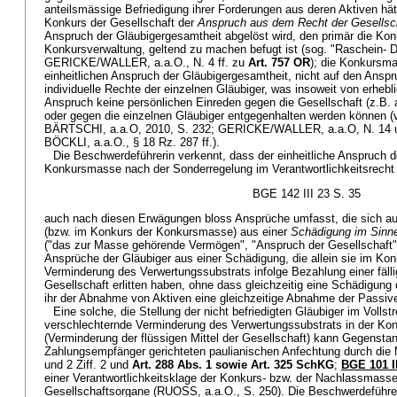
anteilsmässige Befriedigung ihrer Forderungen aus deren Aktiven hä
Konkurs der Gesellschaft der
Anspruch aus dem Recht der Gesellsc
Anspruch der Gläubigergesamtheit abgelöst wird, den primär die Kon
Konkursverwaltung, geltend zu machen befugt ist (sog. "Raschein- Do
GERICKE/WALLER, a.a.O., N. 4 ff. zu
Art. 757 OR
); die Konkursma
einheitlichen Anspruch der Gläubigergesamtheit, nicht auf den Anspr
individuelle Rechte der einzelnen Gläubiger, was insoweit von erhebl
Anspruch keine persönlichen Einreden gegen die Gesellschaft (z.B
oder gegen die einzelnen Gläubiger entgegenhalten werden können (
BÄRTSCHI, a.a.O, 2010, S. 232; GERICKE/WALLER, a.a.O, N. 14 
BÖCKLI, a.a.O., § 18 Rz. 287 ff.).
Die Beschwerdeführerin verkennt, dass der einheitliche Anspruch d
Konkursmasse nach der Sonderregelung im Verantwortlichkeitsrecht 
BGE 142 III 23 S. 35
auch nach diesen Erwägungen bloss Ansprüche umfasst, die sich 
(bzw. im Konkurs der Konkursmasse) aus einer
Schädigung im Sinne 
("das zur Masse gehörende Vermögen", "Anspruch der Gesellschaft")
Ansprüche der Gläubiger aus einer Schädigung, die allein sie im Ko
Verminderung des Verwertungssubstrats infolge Bezahlung einer fäll
Gesellschaft erlitten haben, ohne dass gleichzeitig eine Schädigung d
ihr der Abnahme von Aktiven eine gleichzeitige Abnahme der Passiv
Eine solche, die Stellung der nicht befriedigten Gläubiger im Volls
verschlechternde Verminderung des Verwertungssubstrats in der Ko
(Verminderung der flüssigen Mittel der Gesellschaft) kann Gegensta
Zahlungsempfänger gerichteten paulianischen Anfechtung durch die 
und 2 Ziff. 2 und
Art. 288 Abs. 1 sowie
Art. 325 SchKG
;
BGE 101 II
einer Verantwortlichkeitsklage der Konkurs- bzw. der Nachlassmass
Gesellschaftsorgane (RUOSS, a.a.O., S. 250). Die Beschwerdeführer