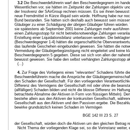
3.2
Die Beschwerdeführerin warf den Beschwerdegegnern im handel
Wesentlichen vor, sie hätten im Zeitpunkt der Zahlungen objektiv und
der Insolvenz der SAirGroup rechnen müssen. Es sei ihnen bewuss
neue Fremdmittel in Kürze illiquid sein würde. Hoffnung habe nur n
Bund bestanden. Sie hätten sich deshalb auch bewusst sein müssen
Gläubiger zu einer
Schädigung der übrigen Gläubiger
führen würden. 
sie spätestens ab September 2001 keine Zahlungen mehr ausführen 
einen Zahlungsstopp für nicht betriebsnotwendige Zahlungen veranl
Erstellung einer Liquidationsbilanz unterlassen worden. Die beklagte
(Beschwerdegegner 1-4) hätten die organschaftliche Oberverantwortu
das laufende Geschehen eingebunden gewesen. Sie hätten die not
Vermeidung der Gläubigerbegünstigung nicht eingeleitet und keine k
Beschwerdegegnerin 5 gegeben. Diese sei sich von allen der nahende
bewusst gewesen. Sie habe den selbst verhängten Zahlungsstopp akt
(...)
4.
Zur Frage des Vorliegens eines "relevanten" Schadens führte die
Beschwerdeführerin mache die Ansprüche der Gläubigergemeinschaf
den Schaden der Gesellschaft. Für den vorliegenden Verantwortlichk
Differenz des Vermögens der Gesellschaft mit oder ohne die beans
(allfälligen) Schaden bilden und nicht die blosse Differenz im Haftungs
betrachtete Abnahme der Aktiven in Form von flüssigen Mitteln). De
bestehe allein aus den Aktiven der konkursiten Gesellschaft, währe
Gesellschaft aus den Aktiven und den Passiven ergebe. Die Bezahlun
bewirke grundsätzlich keinen Schaden im Vermögen
BGE 142 III 23 S. 27
der Gesellschaft, würden doch die Aktiven um den gleichen Betrag re
Nicht Thema der vorliegenden Klage sei, so die Vorinstanz weiter, 