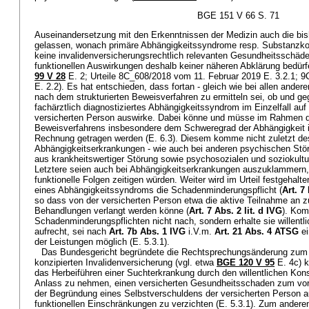
BGE 151 V 66 S. 71
Auseinandersetzung mit den Erkenntnissen der Medizin auch die bis
gelassen, wonach primäre Abhängigkeitssyndrome resp. Substanzk
keine invalidenversicherungsrechtlich relevanten Gesundheitsschäde
funktionellen Auswirkungen deshalb keiner näheren Abklärung bedürf
99 V 28
E. 2; Urteile 8C_608/2018 vom 11. Februar 2019 E. 3.2.1; 9
E. 2.2). Es hat entschieden, dass fortan - gleich wie bei allen ande
nach dem strukturierten Beweisverfahren zu ermitteln sei, ob und geg
fachärztlich diagnostiziertes Abhängigkeitssyndrom im Einzelfall auf 
versicherten Person auswirke. Dabei könne und müsse im Rahmen de
Beweisverfahrens insbesondere dem Schweregrad der Abhängigkeit i
Rechnung getragen werden (E. 6.3). Diesem komme nicht zuletzt des
Abhängigkeitserkrankungen - wie auch bei anderen psychischen Stö
aus krankheitswertiger Störung sowie psychosozialen und soziokultur
Letztere seien auch bei Abhängigkeitserkrankungen auszuklammern, 
funktionelle Folgen zeitigen würden. Weiter wird im Urteil festgehalt
eines Abhängigkeitssyndroms die Schadenminderungspflicht (
Art. 7
so dass von der versicherten Person etwa die aktive Teilnahme an 
Behandlungen verlangt werden könne (
Art. 7 Abs. 2 lit. d IVG
). Kom
Schadenminderungspflichten nicht nach, sondern erhalte sie willentl
aufrecht, sei nach
Art. 7b Abs. 1 IVG
i.V.m.
Art. 21 Abs. 4 ATSG
ei
der Leistungen möglich (E. 5.3.1).
Das Bundesgericht begründete die Rechtsprechungsänderung zum ei
konzipierten Invalidenversicherung (vgl. etwa
BGE 120 V 95
E. 4c) k
das Herbeiführen einer Suchterkrankung durch den willentlichen Ko
Anlass zu nehmen, einen versicherten Gesundheitsschaden zum vor
der Begründung eines Selbstverschuldens der versicherten Person au
funktionellen Einschränkungen zu verzichten (E. 5.3.1). Zum anderen