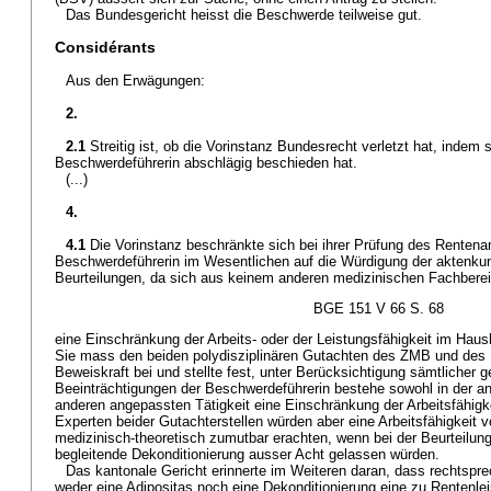
Das Bundesgericht heisst die Beschwerde teilweise gut.
Considérants
Aus den Erwägungen:
2.
2.1
Streitig ist, ob die Vorinstanz Bundesrecht verletzt hat, indem
Beschwerdeführerin abschlägig beschieden hat.
(...)
4.
4.1
Die Vorinstanz beschränkte sich bei ihrer Prüfung des Rentena
Beschwerdeführerin im Wesentlichen auf die Würdigung der aktenku
Beurteilungen, da sich aus keinem anderen medizinischen Fachberei
BGE 151 V 66 S. 68
eine Einschränkung der Arbeits- oder der Leistungsfähigkeit im Haus
Sie mass den beiden polydisziplinären Gutachten des ZMB und des
Beweiskraft bei und stellte fest, unter Berücksichtigung sämtlicher g
Beeinträchtigungen der Beschwerdeführerin bestehe sowohl in der a
anderen angepassten Tätigkeit eine Einschränkung der Arbeitsfähigk
Experten beider Gutachterstellen würden aber eine Arbeitsfähigkeit 
medizinisch-theoretisch zumutbar erachten, wenn bei der Beurteilung
begleitende Dekonditionierung ausser Acht gelassen würden.
Das kantonale Gericht erinnerte im Weiteren daran, dass rechtsp
weder eine Adipositas noch eine Dekonditionierung eine zu Rentenle