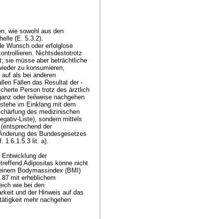
en, wie sowohl aus den
lle (E. 5.3.2).
de Wunsch oder erfolglose
trollieren. Nichtsdestotrotz
t; sie müsse aber beträchtliche
wieder zu konsumieren,
 auf als bei anderen
llen Fällen das Resultat der -
cherte Person trotz des ärztlich
ganz oder teilweise nachgehen
 stehe im Einklang mit dem
erschärfung des medizinischen
gativ-Liste), sondern mittels
 (entsprechend der
r Änderung des Bundesgesetzes
 1.6.1.5.3 lit. a).
 Entwicklung der
reffend Adipositas könne nicht
it einem Bodymassindex (BMI)
.87 mit erheblichem
eich wie bei den
rkeit und der Hinweis auf das
stätigkeit mehr nachgehen