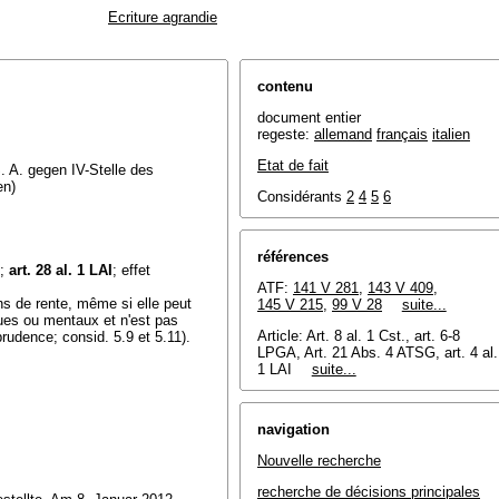
Ecriture agrandie
contenu
document entier
regeste:
allemand
français
italien
Etat de fait
S. A. gegen IV-Stelle des
en)
Considérants
2
4
5
6
références
;
art. 28 al. 1 LAI
; effet
ATF:
141 V 281
,
143 V 409
,
ons de rente, même si elle peut
145 V 215
,
99 V 28
suite...
ues ou mentaux et n'est pas
Article: Art. 8 al. 1 Cst.,
art. 6-8
rudence; consid. 5.9 et 5.11).
LPGA
, Art. 21 Abs. 4 ATSG, art. 4 al.
1 LAI
suite...
navigation
Nouvelle recherche
recherche de décisions principales