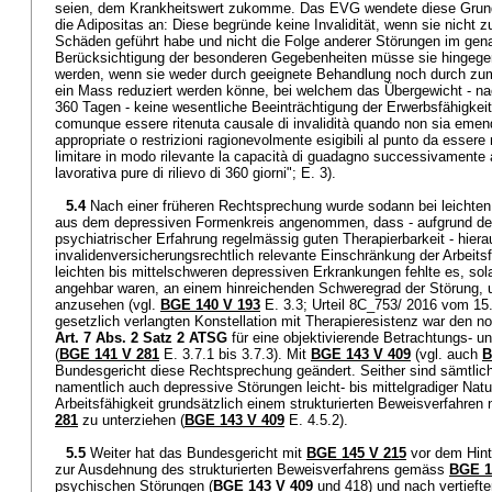
seien, dem Krankheitswert zukomme. Das EVG wendete diese Grunds
die Adipositas an: Diese begründe keine Invalidität, wenn sie nicht z
Schäden geführt habe und nicht die Folge anderer Störungen im gena
Berücksichtigung der besonderen Gegebenheiten müsse sie hingegen 
werden, wenn sie weder durch geeignete Behandlung noch durch z
ein Mass reduziert werden könne, bei welchem das Übergewicht - nac
360 Tagen - keine wesentliche Beeinträchtigung der Erwerbsfähigkei
comunque essere ritenuta causale di invalidità quando non sia emend
appropriate o restrizioni ragionevolmente esigibili al punto da essere ri
limitare in modo rilevante la capacità di guadagno successivamente a
lavorativa pure di rilievo di 360 giorni"; E. 3).
5.4
Nach einer früheren Rechtsprechung wurde sodann bei leichten
aus dem depressiven Formenkreis angenommen, dass - aufgrund der
psychiatrischer Erfahrung regelmässig guten Therapierbarkeit - hiera
invalidenversicherungsrechtlich relevante Einschränkung der Arbeitsfä
leichten bis mittelschweren depressiven Erkrankungen fehlte es, sol
angehbar waren, an einem hinreichenden Schweregrad der Störung, um
anzusehen (vgl.
BGE 140 V 193
E. 3.3; Urteil 8C_753/ 2016 vom 15.
gesetzlich verlangten Konstellation mit Therapieresistenz war den 
Art. 7 Abs. 2 Satz 2 ATSG
für eine objektivierende Betrachtungs- 
(
BGE 141 V 281
E. 3.7.1 bis 3.7.3). Mit
BGE 143 V 409
(vgl. auch
B
Bundesgericht diese Rechtsprechung geändert. Seither sind sämtlic
namentlich auch depressive Störungen leicht- bis mittelgradiger Natur
Arbeitsfähigkeit grundsätzlich einem strukturierten Beweisverfahr
281
zu unterziehen (
BGE 143 V 409
E. 4.5.2).
5.5
Weiter hat das Bundesgericht mit
BGE 145 V 215
vor dem Hint
zur Ausdehnung des strukturierten Beweisverfahrens gemäss
BGE 1
psychischen Störungen (
BGE 143 V 409
und 418) und nach vertiefte