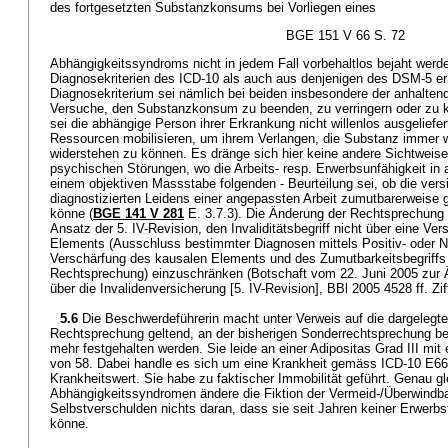
des fortgesetzten Substanzkonsums bei Vorliegen eines
BGE 151 V 66 S. 72
Abhängigkeitssyndroms nicht in jedem Fall vorbehaltlos bejaht werd
Diagnosekriterien des ICD-10 als auch aus denjenigen des DSM-5 erhe
Diagnosekriterium sei nämlich bei beiden insbesondere der anhalten
Versuche, den Substanzkonsum zu beenden, zu verringern oder zu kon
sei die abhängige Person ihrer Erkrankung nicht willenlos ausgeliefer
Ressourcen mobilisieren, um ihrem Verlangen, die Substanz immer 
widerstehen zu können. Es dränge sich hier keine andere Sichtweise
psychischen Störungen, wo die Arbeits- resp. Erwerbsunfähigkeit in a
einem objektiven Massstabe folgenden - Beurteilung sei, ob die versi
diagnostizierten Leidens einer angepassten Arbeit zumutbarerweise 
könne (
BGE 141 V 281
E. 3.7.3). Die Änderung der Rechtsprechung
Ansatz der 5. IV-Revision, den Invaliditätsbegriff nicht über eine V
Elements (Ausschluss bestimmter Diagnosen mittels Positiv- oder Ne
Verschärfung des kausalen Elements und des Zumutbarkeitsbegriffs
Rechtsprechung) einzuschränken (Botschaft vom 22. Juni 2005 zu
über die Invalidenversicherung [5. IV-Revision], BBl 2005 4528 ff. Ziff.
5.6
Die Beschwerdeführerin macht unter Verweis auf die dargelegte
Rechtsprechung geltend, an der bisherigen Sonderrechtsprechung bet
mehr festgehalten werden. Sie leide an einer Adipositas Grad III m
von 58. Dabei handle es sich um eine Krankheit gemäss ICD-10 E66
Krankheitswert. Sie habe zu faktischer Immobilität geführt. Genau gl
Abhängigkeitssyndromen ändere die Fiktion der Vermeid-/Überwindba
Selbstverschulden nichts daran, dass sie seit Jahren keiner Erwerb
könne.