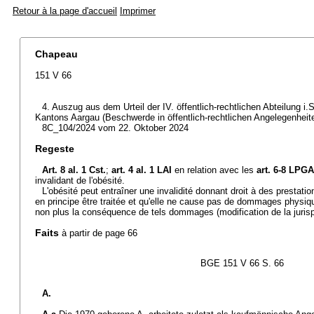
Retour à la page d'accueil
Imprimer
Chapeau
151 V 66
4. Auszug aus dem Urteil der IV. öffentlich-rechtlichen Abteilung i.
Kantons Aargau (Beschwerde in öffentlich-rechtlichen Angelegenheit
8C_104/2024 vom 22. Oktober 2024
Regeste
Art. 8 al. 1 Cst.
;
art. 4 al. 1 LAI
en relation avec les
art. 6-8 LPGA
invalidant de l'obésité.
L'obésité peut entraîner une invalidité donnant droit à des prestati
en principe être traitée et qu'elle ne cause pas de dommages physiq
non plus la conséquence de tels dommages (modification de la jurisp
Faits
à partir de page 66
BGE 151 V 66 S. 66
A.