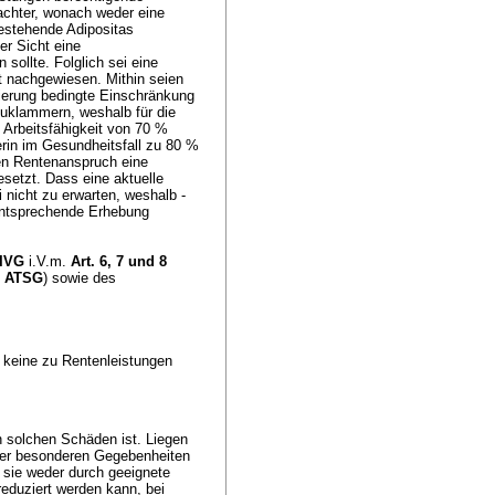
achter, wonach weder eine
bestehende Adipositas
er Sicht eine
sollte. Folglich sei eine
ht nachgewiesen. Mithin seien
nierung bedingte Einschränkung
szuklammern, weshalb für die
 Arbeitsfähigkeit von 70 %
rin im Gesundheitsfall zu 80 %
nen Rentenanspruch eine
etzt. Dass eine aktuelle
 nicht zu erwarten, weshalb -
e entsprechende Erhebung
 IVG
i.V.m.
Art. 6, 7 und 8
 c ATSG
) sowie des
 keine zu Rentenleistungen
n solchen Schäden ist. Liegen
 der besonderen Gegebenheiten
n sie weder durch geeignete
duziert werden kann, bei