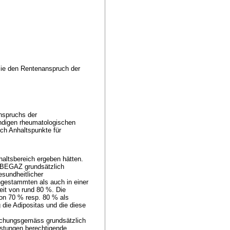
 sie den Rentenanspruch der
nspruchs der
ndigen rheumatologischen
ch Anhaltspunkte für
haltsbereich ergeben hätten.
 BEGAZ grundsätzlich
esundheitlicher
ngestammten als auch in einer
eit von rund 80 %. Die
von 70 % resp. 80 % als
 die Adipositas und die diese
rechungsgemäss grundsätzlich
istungen berechtigende