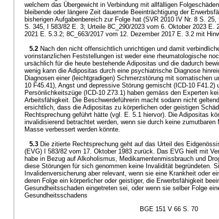
welchem das Übergewicht in Verbindung mit allfälligen Folgeschäden
bleibende oder längere Zeit dauernde Beeinträchtigung der Erwerbsfä
bisherigen Aufgabenbereich zur Folge hat (SVR 2010 IV Nr. 8 S. 25
S. 345, I 583/82 E. 3; Urteile 8C_290/2023 vom 6. Oktober 2023 E.
2021 E. 5.3.2; 8C_663/2017 vom 12. Dezember 2017 E. 3.2 mit Hinw
5.2
Nach den nicht offensichtlich unrichtigen und damit verbindlichen
vorinstanzlichen Feststellungen ist weder eine rheumatologische no
ursächlich für die heute bestehende Adipositas und die dadurch bewi
wenig kann die Adipositas durch eine psychiatrische Diagnose hinrei
Diagnosen einer (leichtgradigen) Schmerzstörung mit somatischen u
10 F45.41), Angst und depressive Störung gemischt (ICD-10 F41.2) 
Persönlichkeitszüge (ICD-10 Z73.1) haben gemäss den Experten kei
Arbeitsfähigkeit. Die Beschwerdeführerin macht sodann nicht geltend
ersichtlich, dass die Adipositas zu körperlichen oder geistigen Schäd
Rechtsprechung geführt hätte (vgl. E. 5.1 hiervor). Die Adipositas k
invalidisierend betrachtet werden, wenn sie durch keine zumutbar
Masse verbessert werden könnte.
5.3
Die zitierte Rechtsprechung geht auf das Urteil des Eidgenöss
(EVG) I 583/82 vom 17. Oktober 1983 zurück. Das EVG hielt mit Ve
habe in Bezug auf Alkoholismus, Medikamentenmissbrauch und Dro
diese Störungen für sich genommen keine Invalidität begründeten. 
Invalidenversicherung aber relevant, wenn sie eine Krankheit oder ein
deren Folge ein körperlicher oder geistiger, die Erwerbsfähigkeit beei
Gesundheitsschaden eingetreten sei, oder wenn sie selber Folge ein
Gesundheitsschadens
BGE 151 V 66 S. 70