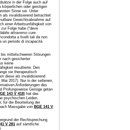
ätze in der Folge auch auf
u körperlichen oder geistigen
nnten Sinne sei. Unter
als invalidisierend betrachtet
umutbare Gewichtsabnahme auf
h einer Arbeitsunfähigkeit von
t zur Folge habe ("deve
abile attraverso cure
condotta a livelli tali da non
 un periodo di incapacità
 bis mittelschweren Störungen
 nach gesicherter
us keine
higkeit resultierte. Den
ange sie therapeutisch
 diese als invalidisierend
 Mai 2017). Nur in der seltenen,
normativen Anforderungen des
und Prüfungsweise Genüge getan
GE 143 V 418
) hat das
he psychischen Leiden,
, für die Beurteilung der
en nach Massgabe von
BGE 141 V
ergrund der Rechtsprechung
41 V 281
auf sämtliche
r