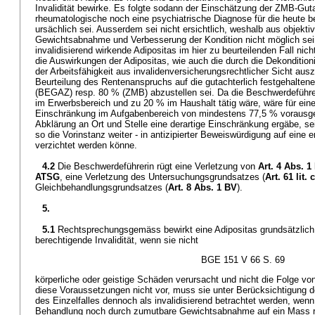
Invalidität bewirke. Es folgte sodann der Einschätzung der ZMB-Gut
rheumatologische noch eine psychiatrische Diagnose für die heute 
ursächlich sei. Ausserdem sei nicht ersichtlich, weshalb aus objektiv
Gewichtsabnahme und Verbesserung der Kondition nicht möglich sein 
invalidisierend wirkende Adipositas im hier zu beurteilenden Fall nic
die Auswirkungen der Adipositas, wie auch die durch die Dekonditio
der Arbeitsfähigkeit aus invalidenversicherungsrechtlicher Sicht au
Beurteilung des Rentenanspruchs auf die gutachterlich festgehaltene
(BEGAZ) resp. 80 % (ZMB) abzustellen sei. Da die Beschwerdeführe
im Erwerbsbereich und zu 20 % im Haushalt tätig wäre, wäre für ei
Einschränkung im Aufgabenbereich von mindestens 77,5 % vorausges
Abklärung an Ort und Stelle eine derartige Einschränkung ergäbe, sei
so die Vorinstanz weiter - in antizipierter Beweiswürdigung auf ein
verzichtet werden könne.
4.2
Die Beschwerdeführerin rügt eine Verletzung von
Art. 4 Abs. 1
ATSG
, eine Verletzung des Untersuchungsgrundsatzes (
Art. 61 lit.
Gleichbehandlungsgrundsatzes (
Art. 8 Abs. 1 BV
).
5.
5.1
Rechtsprechungsgemäss bewirkt eine Adipositas grundsätzlich
berechtigende Invalidität, wenn sie nicht
BGE 151 V 66 S. 69
körperliche oder geistige Schäden verursacht und nicht die Folge vo
diese Voraussetzungen nicht vor, muss sie unter Berücksichtigung
des Einzelfalles dennoch als invalidisierend betrachtet werden, wen
Behandlung noch durch zumutbare Gewichtsabnahme auf ein Mass re