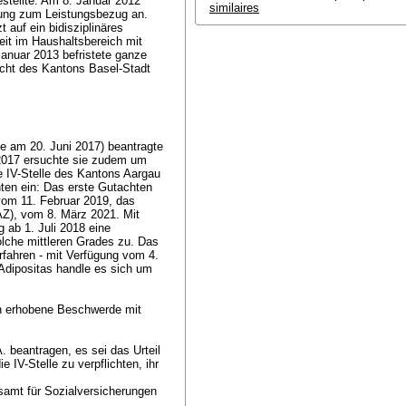
stellte. Am 8. Januar 2012
similaires
rung zum Leistungsbezug an.
 auf ein bidisziplinäres
eit im Haushaltsbereich mit
anuar 2013 befristete ganze
icht des Kantons Basel-Stadt
e am 20. Juni 2017) beantragte
 2017 ersuchte sie zudem um
e IV-Stelle des Kantons Aargau
hten ein: Das erste Gutachten
vom 11. Februar 2019, das
Z), vom 8. März 2021. Mit
 ab 1. Juli 2018 eine
olche mittleren Grades zu. Das
rfahren - mit Verfügung vom 4.
 Adipositas handle es sich um
n erhobene Beschwerde mit
. beantragen, es sei das Urteil
IV-Stelle zu verpflichten, ihr
samt für Sozialversicherungen