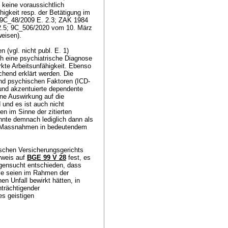
 keine voraussichtlich
higkeit resp. der Betätigung im
, 9C_48/2009 E. 2.3; ZAK 1984
 2.5; 9C_506/2020 vom 10. März
eisen).
 (vgl. nicht publ. E. 1)
ch eine psychiatrische Diagnose
rkte Arbeitsunfähigkeit. Ebenso
chend erklärt werden. Die
nd psychischen Faktoren (ICD-
und akzentuierte dependente
ne Auswirkung auf die
 und es ist auch nicht
en im Sinne der zitierten
önnte demnach lediglich dann als
en Massnahmen in bedeutendem
ischen Versicherungsgerichts
rweis auf
BGE 99 V 28
fest, es
gensucht entschieden, dass
Sie seien im Rahmen der
en Unfall bewirkt hätten, in
nträchtigender
es geistigen