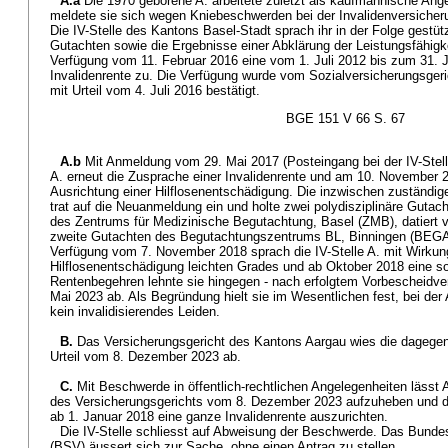
A.a
Die 1970 geborene A. arbeitete zuletzt als kaufmännische Ange
meldete sie sich wegen Kniebeschwerden bei der Invalidenversiche
Die IV-Stelle des Kantons Basel-Stadt sprach ihr in der Folge gestützt
Gutachten sowie die Ergebnisse einer Abklärung der Leistungsfähigk
Verfügung vom 11. Februar 2016 eine vom 1. Juli 2012 bis zum 31. J
Invalidenrente zu. Die Verfügung wurde vom Sozialversicherungsger
mit Urteil vom 4. Juli 2016 bestätigt.
BGE 151 V 66 S. 67
A.b
Mit Anmeldung vom 29. Mai 2017 (Posteingang bei der IV-Stell
A. erneut die Zusprache einer Invalidenrente und am 10. November
Ausrichtung einer Hilflosenentschädigung. Die inzwischen zuständig
trat auf die Neuanmeldung ein und holte zwei polydisziplinäre Gutac
des Zentrums für Medizinische Begutachtung, Basel (ZMB), datiert 
zweite Gutachten des Begutachtungszentrums BL, Binningen (BEGA
Verfügung vom 7. November 2018 sprach die IV-Stelle A. mit Wirkung
Hilflosenentschädigung leichten Grades und ab Oktober 2018 eine s
Rentenbegehren lehnte sie hingegen - nach erfolgtem Vorbescheidve
Mai 2023 ab. Als Begründung hielt sie im Wesentlichen fest, bei der
kein invalidisierendes Leiden.
B.
Das Versicherungsgericht des Kantons Aargau wies die dagege
Urteil vom 8. Dezember 2023 ab.
C.
Mit Beschwerde in öffentlich-rechtlichen Angelegenheiten lässt A
des Versicherungsgerichts vom 8. Dezember 2023 aufzuheben und die 
ab 1. Januar 2018 eine ganze Invalidenrente auszurichten.
Die IV-Stelle schliesst auf Abweisung der Beschwerde. Das Bunde
(BSV) äussert sich zur Sache, ohne einen Antrag zu stellen.