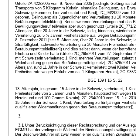
Urteile 2A.422/2005 vom 9. November 2005 [bedingte Gefängnisstr
Transports von 5 Kilogramm Kokain, einmalige Delinquenz, als Erwa
Schweiz gekommen, hier verheiratet und Kind]; 2C_98/2009 vom 10. 
geboren, Delinquenz als Jugendlicher und Verurteilung zu 10 Monaten
Betäubungsmitteldelikten]). Bei schwereren Verurteilungen hat das 
Bewilligungswiderruf teilweise aber auch geschützt (Urteile 2C_771/
Altersjahr, über 20 Jahre in der Schweiz; ledig; kinderlos; wiederholte 
Verurteilung zu 5 ½ Jahren Freiheitsstrafe u.a. wegen Betäubungsmi
8. Dezember 2011 [seit 5. Altersjahr, über 20 Jahre in der Schweiz; le
Straffälligkeit; schwerste Verurteilung zu 30 Monaten Freiheitsstrafe
Betäubungsmitteldelikten]) und dies selbst dann, wenn der betroffen
Ehefrau und Kinder hatte (Urteile 2C_265/2011 vom 27. September 2
mit Schweizerin verheiratet; 1 Kind; mehrere Verurteilungen, zuletz
Widerhandlung gegen das Betäubungsmittelgesetz]; 2C_526/2011 vo
Altersjahr, rund 11 Jahre in der Schweiz; verheiratet; zwei Kinder; V
Freiheitsstrafe wegen Einfuhr von ca. 1 Kilogramm Heroin]; 2C_935/
BGE 139 I 16 S. 22
13. Altersjahr, insgesamt 15 Jahre in der Schweiz; verheiratet; 1 Kind
Freiheitsstrafe von 2 Jahren und 9 Monaten, hauptsächlich wegen H
Heroin und rund 100 Gramm Kokain]; 2C_254/2010 vom 15. Juli 2010 [
15 Jahre in der Schweiz; 1 Kind; Verurteilung zu fünfjähriger Freihei
qualifizierter Widerhandlungen gegen das Betäubungsmittelgesetz]).
3.
3.1
Unter Berücksichtigung dieser Rechtsprechung und der Ausle
EGMR hat der vorliegende Widerruf der Niederlassungsbewilligung al
Der Beschwerdeführer ist zwar wegen einer qualifizierten Zuwiderha