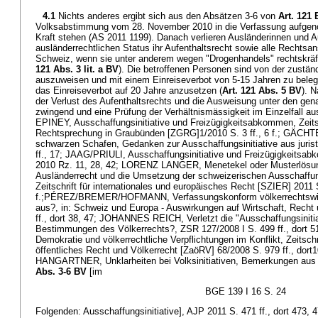
4.1
Nichts anderes ergibt sich aus den Absätzen 3-6 von
Art. 121
Volksabstimmung vom 28. November 2010 in die Verfassung aufgen
Kraft stehen (AS 2011 1199). Danach verlieren Ausländerinnen und 
ausländerrechtlichen Status ihr Aufenthaltsrecht sowie alle Rechtsan
Schweiz, wenn sie unter anderem wegen "Drogenhandels" rechtskräfti
121 Abs. 3 lit. a BV
). Die betroffenen Personen sind von der zustä
auszuweisen und mit einem Einreiseverbot von 5-15 Jahren zu belege
das Einreiseverbot auf 20 Jahre anzusetzen (
Art. 121 Abs. 5 BV
). 
der Verlust des Aufenthaltsrechts und die Ausweisung unter den ge
zwingend und eine Prüfung der Verhältnismässigkeit im Einzelfall 
EPINEY, Ausschaffungsinitiative und Freizügigkeitsabkommen, Zeits
Rechtsprechung in Graubünden [ZGRG]1/2010 S. 3 ff., 6 f.; GÄ
schwarzen Schafen, Gedanken zur Ausschaffungsinitiative aus jurist
ff., 17; JAAG/PRIULI, Ausschaffungsinitiative und Freizügigkeitsa
2010 Rz. 11, 28, 42; LORENZ LANGER, Menetekel oder Musterlösu
Ausländerrecht und die Umsetzung der schweizerischen Ausschaffung
Zeitschrift für internationales und europäisches Recht [SZIER] 2011 S
f.;PÉREZ/BREMER/HOFMANN, Verfassungskonform völkerrechtswidri
aus?, in: Schweiz und Europa - Auswirkungen auf Wirtschaft, Recht 
ff., dort 38, 47; JOHANNES REICH, Verletzt die "Ausschaffungsiniti
Bestimmungen des Völkerrechts?, ZSR 127/2008 I S. 499 ff., dort 51
Demokratie und völkerrechtliche Verpflichtungen im Konflikt, Zeitschr
öffentliches Recht und Völkerrecht [ZaöRV] 68/2008 S. 979 ff., dort1
HANGARTNER, Unklarheiten bei Volksinitiativen, Bemerkungen aus
Abs. 3-6 BV
[im
BGE 139 I 16 S. 24
Folgenden: Ausschaffungsinitiative], AJP 2011 S. 471 ff., dort 473,