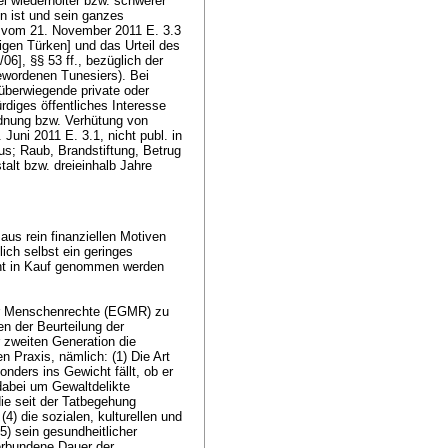
ei wiederholter bzw. schwerer
en ist und sein ganzes
11 vom 21. November 2011 E. 3.3
igen Türken] und das Urteil des
6], §§ 53 ff., bezüglich der
gewordenen Tunesiers). Bei
 überwiegende private oder
rdiges öffentliches Interesse
rdnung bzw. Verhütung von
Juni 2011 E. 3.1, nicht publ. in
us; Raub, Brandstiftung, Betrug
alt bzw. dreieinhalb Jahre
aus rein finanziellen Motiven
ich selbst ein geringes
icht in Kauf genommen werden
ür Menschenrechte (EGMR) zu
n der Beurteilung der
 zweiten Generation die
 Praxis, nämlich: (1) Die Art
ders ins Gewicht fällt, ob er
dabei um Gewaltdelikte
die seit der Tatbegehung
4) die sozialen, kulturellen und
5) sein gesundheitlicher
erbundene Dauer der