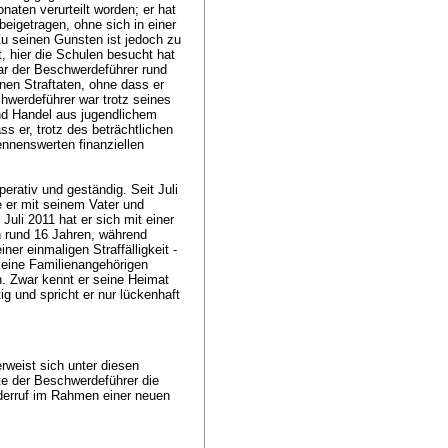
naten verurteilt worden; er hat
eigetragen, ohne sich in einer
u seinen Gunsten ist jedoch zu
t, hier die Schulen besucht hat
war der Beschwerdeführer rund
inen Straftaten, ohne dass er
chwerdeführer war trotz seines
und Handel aus jugendlichem
ass er, trotz des beträchtlichen
ennenswerten finanziellen
erativ und geständig. Seit Juli
e er mit seinem Vater und
uli 2011 hat er sich mit einer
n rund 16 Jahren, während
ner einmaligen Straffälligkeit -
 keine Familienangehörigen
n. Zwar kennt er seine Heimat
g und spricht er nur lückenhaft
rweist sich unter diesen
te der Beschwerdeführer die
iderruf im Rahmen einer neuen