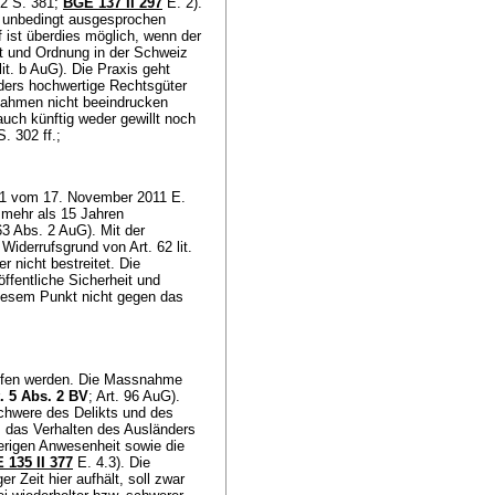
2 S. 381;
BGE 137 II 297
E. 2).
er unbedingt ausgesprochen
 ist überdies möglich, wenn der
it und Ordnung in der Schweiz
it. b AuG). Die Praxis geht
ders hochwertige Rechtsgüter
snahmen nicht beeindrucken
uch künftig weder gewillt noch
. 302 ff.;
11 vom 17. November 2011 E.
 mehr als 15 Jahren
3 Abs. 2 AuG). Mit der
 Widerrufsgrund von Art. 62 lit.
r nicht bestreitet. Die
ffentliche Sicherheit und
iesem Punkt nicht gegen das
rufen werden. Die Massnahme
t. 5 Abs. 2 BV
; Art. 96 AuG).
 Schwere des Delikts und des
, das Verhalten des Ausländers
herigen Anwesenheit sowie die
 135 II 377
E. 4.3). Die
r Zeit hier aufhält, soll zwar