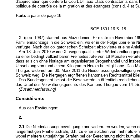
d'appréciation que confère la CourEDH aux Etats contractants dans 
politique de contrôle de la migration et des étrangers (consid. 4 et 5).
Faits
à partir de page 18
BGE 139 I 16 S. 18
X. (geb. 1987) stammt aus Mazedonien. Er reiste im November 1
Familiennachzugs in die Schweiz ein, wo er in der Folge über eine N
verfügte. Nach der obligatorischen Schulzeit absolvierte er eine Anle
Am 18. Juni 2010 wurde X. wegen qualifizierter Widerhandlung ge
zu einer bedingt vollziehbaren Freiheitsstrafe von 18 Monaten verurte
dass er sich ohne Notlage am organisierten Drogenhandel und insbe
Umsetzung von rund einem Kilogramm Heroin beteiligt habe. Das Mi
Thurgau widerrief am 30. März 2011 die Niederlassungsbewilligung v
Schweiz weg. Die hiergegen ergriffenen kantonalen Rechtsmittel blie
Das Bundesgericht heisst die Beschwerde in öffentlich-rechtlichen
das Urteil des Verwaltungsgerichts des Kantons Thurgau vom 14. S
(Zusammenfassung)
Considérants
Aus den Erwägungen:
2.
2.1
Die Niederlassungsbewilligung kann widerrufen werden, wenn de
längerfristigen Freiheitsstrafe, d.h. zu einer solchen von mehr als ein
wobei mehrere unterjährige Strafen bei der Berechnung nicht kumulier