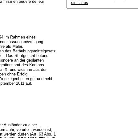
la mise en oeuvre de leur
similaires
994 im Rahmen eines
iederlassungsbewilligung
hre als Maler.
gen das Betäubungsmittelgesetz
ilt. Das Strafgericht befand,
sondere an der geplanten
grationsamt des Kantons
on X. und wies ihn aus der
ben ohne Erfolg.
 Angelegenheiten gut und hebt
eptember 2011 auf.
r Ausländer zu einer
em Jahr, verurteilt worden ist,
t werden dürfen (Art. 63 Abs. 1