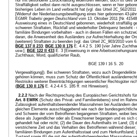
nur mit besonderer Zurückhaltung widerrufen werden, doch ist dies b
Straffälligkeit selbst dann nicht ausgeschlossen, wenn er hier gebor
bisheriges Leben im Land verbracht hat (vgl. das Urteil 2C_562/20
[Widerruf der Niederlassungsbewilligung eines hier geborenen 43-jähr
EGMR
Trabelsi gegen Deutschland
vom 13. Oktober 2011 [Nr. 41548/0
Ausweisung eines in Deutschland geborenen, wiederholt straffällig 
schweren Straftaten, Rückfall und wiederholter Delinquenz besteht -
familiäre Bindungen vorbehalten - auch in diesen Fällen ein schutzwü
daran, die Anwesenheit des Ausländers zur Aufrechterhaltung der O
(weiteren) Straftaten zu beenden (vgl. das Urteil 2C_903/2010 vom 6. 
BGE 137 II 233
;
BGE 130 II 176
E. 4.4.2 S. 190 [vier Jahre Zuchtha
usw.];
BGE 122 II 433
E. 3 [Einweisung in eine Arbeitserziehungsanst
Zuchthaus; Mord, qualifizierter Raub,
BGE 139 I 16 S. 20
Vergewaltigung]). Bei schweren Straftaten, wozu auch Drogendelikte 
gehören können, muss zum Schutz der Öffentlichkeit ausländerrechtl
Restrisiko weiterer Beeinträchtigungen wesentlicher Rechtsgüter n
(
BGE 130 II 176
E. 4.2-4.4 S. 185 ff. mit Hinweisen).
2.2.2
Nach der Rechtsprechung des Europäischen Gerichtshofs f
Art. 8 EMRK
(Schutz des Privat- und Familienlebens) sind im Rahme
Zulässigkeit aufenthaltsbeendender Massnahmen bei Ausländern der
gleichen Elemente ausschlaggebend wie nach der bundesgerichtlichen
und Schwere der vom Betroffenen begangenen Straftaten, wobei beson
diese als Jugendlicher oder als Erwachsener begangen und es sich 
gehandelt hat oder nicht; (2) die Dauer des Aufenthalts im Land; (3) 
verstrichene Zeit und das Verhalten des Betroffenen während dieser; (
familiären Bindungen zum Aufenthaltsstaat und zum Herkunftsland; (
Zustand sowie (6) die mit der aufenthaltsbeendenden Massnahme v