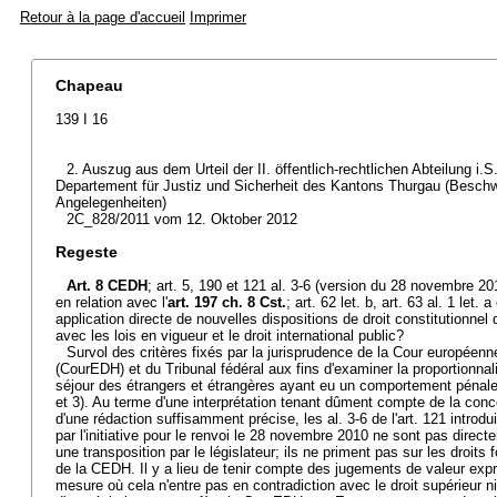
Retour à la page d'accueil
Imprimer
Chapeau
139 I 16
2. Auszug aus dem Urteil der II. öffentlich-rechtlichen Abteilung i
Departement für Justiz und Sicherheit des Kantons Thurgau (Beschwer
Angelegenheiten)
2C_828/2011 vom 12. Oktober 2012
Regeste
Art. 8 CEDH
; art. 5, 190 et 121 al. 3-6 (version du 28 novembre 2010
en relation avec l'
art. 197 ch. 8 Cst.
; art. 62 let. b, art. 63 al. 1 let. 
application directe de nouvelles dispositions de droit constitutionnel 
avec les lois en vigueur et le droit international public?
Survol des critères fixés par la jurisprudence de la Cour européen
(CourEDH) et du Tribunal fédéral aux fins d'examiner la proportionna
séjour des étrangers et étrangères ayant eu un comportement pénale
et 3). Au terme d'une interprétation tenant dûment compte de la conc
d'une rédaction suffisamment précise, les al. 3-6 de l'art. 121 introdu
par l'initiative pour le renvoi le 28 novembre 2010 ne sont pas direc
une transposition par le législateur; ils ne priment pas sur les droit
de la CEDH. Il y a lieu de tenir compte des jugements de valeur expr
mesure où cela n'entre pas en contradiction avec le droit supérieur n