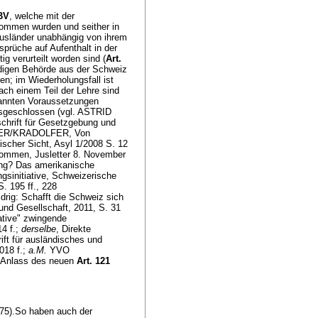
 BV
, welche mit der
ommen wurden und seither in
Ausländer unabhängig von ihrem
sprüche auf Aufenthalt in der
g verurteilt worden sind (
Art.
ndigen Behörde aus der Schweiz
n; im Wiederholungsfall ist
Nach einem Teil der Lehre sind
nannten Voraussetzungen
ausgeschlossen (vgl. ASTRID
chrift für Gesetzgebung und
CHTER/KRADOLFER, Von
ischer Sicht, Asyl 1/2008 S. 12
bkommen, Jusletter 8. November
ng? Das amerikanische
sinitiative, Schweizerische
. 195 ff., 228
g: Schafft die Schweiz sich
und Gesellschaft, 2011, S. 31
ative" zwingende
4 f.;
derselbe
, Direkte
ift für ausländisches und
018 f.;
a.M.
YVO
 Anlass des neuen
Art. 121
 475).So haben auch der