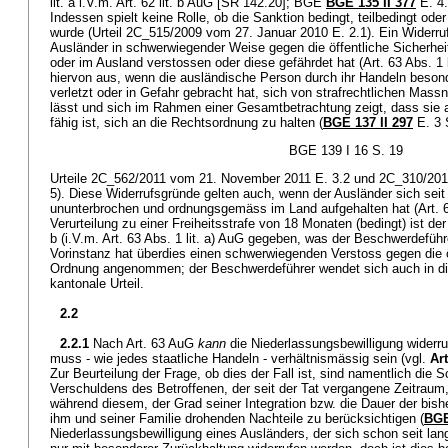
lit. a i.V.m. Art. 62 lit. b AuG [SR 142.20]; BGE
BGE 135 II 377
E. 4.
Indessen spielt keine Rolle, ob die Sanktion bedingt, teilbedingt od
wurde (Urteil 2C_515/2009 vom 27. Januar 2010 E. 2.1). Ein Widerruf
Ausländer in schwerwiegender Weise gegen die öffentliche Sicherhe
oder im Ausland verstossen oder diese gefährdet hat (Art. 63 Abs. 1 l
hiervon aus, wenn die ausländische Person durch ihr Handeln beson
verletzt oder in Gefahr gebracht hat, sich von strafrechtlichen Mas
lässt und sich im Rahmen einer Gesamtbetrachtung zeigt, dass sie a
fähig ist, sich an die Rechtsordnung zu halten (
BGE 137 II 297
E. 3 S
BGE 139 I 16 S. 19
Urteile 2C_562/2011 vom 21. November 2011 E. 3.2 und 2C_310/20
5). Diese Widerrufsgründe gelten auch, wenn der Ausländer sich seit
ununterbrochen und ordnungsgemäss im Land aufgehalten hat (Art. 6
Verurteilung zu einer Freiheitsstrafe von 18 Monaten (bedingt) ist der
b (i.V.m. Art. 63 Abs. 1 lit. a) AuG gegeben, was der Beschwerdeführe
Vorinstanz hat überdies einen schwerwiegenden Verstoss gegen die ö
Ordnung angenommen; der Beschwerdeführer wendet sich auch in d
kantonale Urteil.
2.2
2.2.1
Nach Art. 63 AuG
kann
die Niederlassungsbewilligung wider
muss - wie jedes staatliche Handeln - verhältnismässig sein (vgl.
Ar
Zur Beurteilung der Frage, ob dies der Fall ist, sind namentlich die
Verschuldens des Betroffenen, der seit der Tat vergangene Zeitraum
während diesem, der Grad seiner Integration bzw. die Dauer der bis
ihm und seiner Familie drohenden Nachteile zu berücksichtigen (
BGE
Niederlassungsbewilligung eines Ausländers, der sich schon seit lange