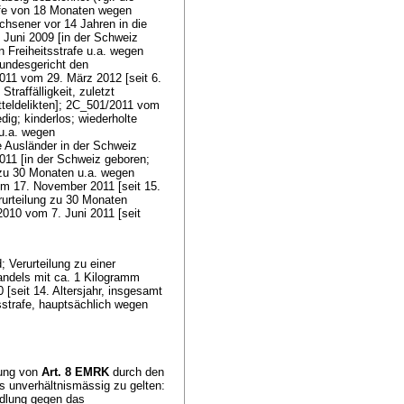
afe von 18 Monaten wegen
chsener vor 14 Jahren in die
Juni 2009 [in der Schweiz
 Freiheitsstrafe u.a. wegen
Bundesgericht den
2011 vom 29. März 2012 [seit 6.
Straffälligkeit, zuletzt
tteldelikten]; 2C_501/2011 vom
dig; kinderlos; wiederholte
 u.a. wegen
e Ausländer in der Schweiz
011 [in der Schweiz geboren;
t zu 30 Monaten u.a. wegen
m 17. November 2011 [seit 15.
erurteilung zu 30 Monaten
2010 vom 7. Juni 2011 [seit
; Verurteilung zu einer
andels mit ca. 1 Kilogramm
seit 14. Altersjahr, insgesamt
tsstrafe, hauptsächlich wegen
gung von
Art. 8 EMRK
durch den
s unverhältnismässig zu gelten:
ndlung gegen das