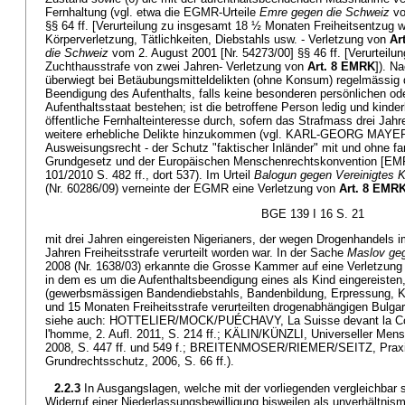
Fernhaltung (vgl. etwa die EGMR-Urteile
Emre gegen die Schweiz
vo
§§ 64 ff. [Verurteilung zu insgesamt 18 ½ Monaten Freiheitsentzug
Körperverletzung, Tätlichkeiten, Diebstahls usw. - Verletzung von
Ar
die Schweiz
vom 2. August 2001 [Nr. 54273/00] §§ 46 ff. [Verurteil
Zuchthausstrafe von zwei Jahren- Verletzung von
Art. 8 EMRK
]). N
überwiegt bei Betäubungsmitteldelikten (ohne Konsum) regelmässig d
Beendigung des Aufenthalts, falls keine besonderen persönlichen od
Aufenthaltsstaat bestehen; ist die betroffene Person ledig und kinder
öffentliche Fernhalteinteresse durch, sofern das Strafmass drei Jahre
weitere erhebliche Delikte hinzukommen (vgl. KARL-GEORG MAYE
Ausweisungsrecht - der Schutz "faktischer Inländer" mit und ohne f
Grundgesetz und der Europäischen Menschenrechtskonvention [EMR
101/2010 S. 482 ff., dort 537). Im Urteil
Balogun gegen Vereinigtes K
(Nr. 60286/09) verneinte der EGMR eine Verletzung von
Art. 8 EMR
BGE 139 I 16 S. 21
mit drei Jahren eingereisten Nigerianers, der wegen Drogenhandels 
Jahren Freiheitsstrafe verurteilt worden war. In der Sache
Maslov geg
2008 (Nr. 1638/03) erkannte die Grosse Kammer auf eine Verletzun
in dem es um die Aufenthaltsbeendigung eines als Kind eingereisten
(gewerbsmässigen Bandendiebstahls, Bandenbildung, Erpressung, Kö
und 15 Monaten Freiheitsstrafe verurteilten drogenabhängigen Bulgaren
siehe auch: HOTTELIER/MOCK/PUÉCHAVY, La Suisse devant la Cou
l'homme, 2. Aufl. 2011, S. 214 ff.; KÄLIN/KÜNZLI, Universeller Mens
2008, S. 447 ff. und 549 f.; BREITENMOSER/RIEMER/SEITZ, Praxi
Grundrechtsschutz, 2006, S. 66 ff.).
2.2.3
In Ausgangslagen, welche mit der vorliegenden vergleichbar 
Widerruf einer Niederlassungsbewilligung bisweilen als unverhältnism