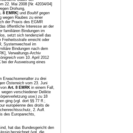
m 22. Mai 2008 [Nr. 42034/04]
 wegen Drohung,
t. 8 EMRK
] und
Boultif gegen
ung wegen Raubes zu einer
ach der Praxis des EGMR
as öffentliche Interesse an der
er familiären Bindungen im
los, setzt sich tendenziell das
 Freiheitsstrafe erreicht oder
R, Systemwechsel im
amiliäre Bindungen nach dem
K], Verwaltungs-Archiv
önigreich
vom 10. April 2012
K
bei der Ausweisung eines
im Erwachsenenalter zu drei
en Österreich
vom 23. Juni
g von
Art. 8 EMRK
in einem Fall,
, wegen verschiedener Delikte
rperverletzung usw.) zu 18
 ging (vgl. dort §§ 77 ff.;
r européenne des droits de
chenrechtsschutz, 2. Aufl.
s des Europarechts,
sind, hat das Bundesgericht den
ässig bezeichnet (vgl. die