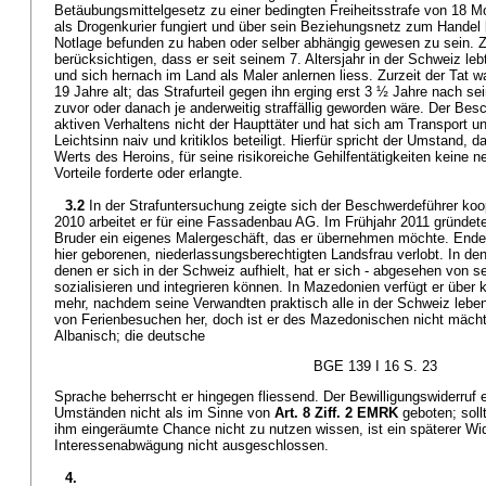
Betäubungsmittelgesetz zu einer bedingten Freiheitsstrafe von 18 Mo
als Drogenkurier fungiert und über sein Beziehungsnetz zum Handel b
Notlage befunden zu haben oder selber abhängig gewesen zu sein. Z
berücksichtigen, dass er seit seinem 7. Altersjahr in der Schweiz leb
und sich hernach im Land als Maler anlernen liess. Zurzeit der Tat 
19 Jahre alt; das Strafurteil gegen ihn erging erst 3 ½ Jahre nach se
zuvor oder danach je anderweitig straffällig geworden wäre. Der Bes
aktiven Verhaltens nicht der Haupttäter und hat sich am Transport 
Leichtsinn naiv und kritiklos beteiligt. Hierfür spricht der Umstand, d
Werts des Heroins, für seine risikoreiche Gehilfentätigkeiten keine n
Vorteile forderte oder erlangte.
3.2
In der Strafuntersuchung zeigte sich der Beschwerdeführer koop
2010 arbeitet er für eine Fassadenbau AG. Im Frühjahr 2011 gründet
Bruder ein eigenes Malergeschäft, das er übernehmen möchte. Ende J
hier geborenen, niederlassungsberechtigten Landsfrau verlobt. In de
denen er sich in der Schweiz aufhielt, hat er sich - abgesehen von sei
sozialisieren und integrieren können. In Mazedonien verfügt er über
mehr, nachdem seine Verwandten praktisch alle in der Schweiz lebe
von Ferienbesuchen her, doch ist er des Mazedonischen nicht mächti
Albanisch; die deutsche
BGE 139 I 16 S. 23
Sprache beherrscht er hingegen fliessend. Der Bewilligungswiderruf e
Umständen nicht als im Sinne von
Art. 8 Ziff. 2 EMRK
geboten; soll
ihm eingeräumte Chance nicht zu nutzen wissen, ist ein späterer W
Interessenabwägung nicht ausgeschlossen.
4.