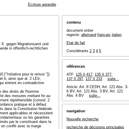
Ecriture agrandie
contenu
document entier
regeste:
allemand
français
italien
Etat de fait
.S. X. gegen Migrationsamt und
de in öffentlich-rechtlichen
Considérants
2
3
4
5
références
 ["Initiative pour le renvoi "])
ATF:
125 II 417
,
135 II 377
,
a et b, ainsi que al. 2 LEtr;
137 II 297
,
137 II 233
suite...
qui entrent en contradiction
Article: Art. 8 CEDH,
Art. 121 Abs. 3-
6 BV
, Art. 121 Abs. 3 BV, Art. 121
ne des droits de l'homme
Abs. 4 BV
suite...
lité des mesures mettant fin au
ment répréhensible (consid. 2
ordance pratique et à défaut
its dans la Constitution fédérale
navigation
tement applicables et nécessitent
s fondamentaux ou les garanties
Nouvelle recherche
imés par le constituant dans la
i en conflit avec la marge
recherche de décisions principales