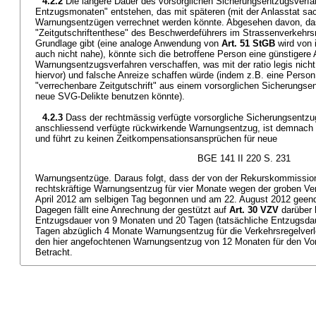
4.2.2
Die längere Dauer des vorsorglichen Sicherungsentzugsverfa
Entzugsmonaten" entstehen, das mit späteren (mit der Anlasstat sac
Warnungsentzügen verrechnet werden könnte. Abgesehen davon, das
"Zeitgutschriftenthese" des Beschwerdeführers im Strassenverkehrsr
Grundlage gibt (eine analoge Anwendung von
Art. 51 StGB
wird von i
auch nicht nahe), könnte sich die betroffene Person eine günstigere
Warnungsentzugsverfahren verschaffen, was mit der ratio legis nicht 
hiervor) und falsche Anreize schaffen würde (indem z.B. eine Person
"verrechenbare Zeitgutschrift" aus einem vorsorglichen Sicherungsent
neue SVG-Delikte benutzen könnte).
4.2.3
Dass der rechtmässig verfügte vorsorgliche Sicherungsentzug
anschliessend verfügte rückwirkende Warnungsentzug, ist demnach r
und führt zu keinen Zeitkompensationsansprüchen für neue
BGE 141 II 220 S. 231
Warnungsentzüge. Daraus folgt, dass der von der Rekurskommissi
rechtskräftige Warnungsentzug für vier Monate wegen der groben Ve
April 2012 am selbigen Tag begonnen und am 22. August 2012 geendet
Dagegen fällt eine Anrechnung der gestützt auf
Art. 30 VZV
darüber 
Entzugsdauer von 9 Monaten und 20 Tagen (tatsächliche Entzugsda
Tagen abzüglich 4 Monate Warnungsentzug für die Verkehrsregelverl
den hier angefochtenen Warnungsentzug von 12 Monaten für den Vor
Betracht.