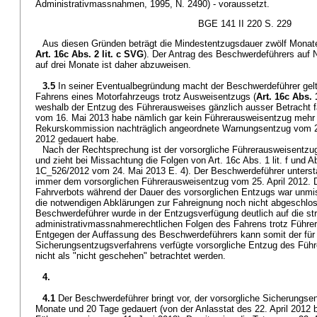
Administrativmassnahmen, 1995, N. 2490) - voraussetzt.
BGE 141 II 220 S. 229
Aus diesen Gründen beträgt die Mindestentzugsdauer zwölf Monate (A
Art. 16c Abs. 2 lit. c SVG
). Der Antrag des Beschwerdeführers auf 
auf drei Monate ist daher abzuweisen.
3.5
In seiner Eventualbegründung macht der Beschwerdeführer gel
Fahrens eines Motorfahrzeugs trotz Ausweisentzugs (
Art. 16c Abs. 
weshalb der Entzug des Führerausweises gänzlich ausser Betracht fal
vom 16. Mai 2013 habe nämlich gar kein Führerausweisentzug mehr 
Rekurskommission nachträglich angeordnete Warnungsentzug vom 22
2012 gedauert habe.
Nach der Rechtsprechung ist der vorsorgliche Führerausweisentzug
und zieht bei Missachtung die Folgen von Art. 16c Abs. 1 lit. f und Ab
1C_526/2012 vom 24. Mai 2013 E. 4). Der Beschwerdeführer unters
immer dem vorsorglichen Führerausweisentzug vom 25. April 2012. D
Fahrverbots während der Dauer des vorsorglichen Entzugs war unmi
die notwendigen Abklärungen zur Fahreignung noch nicht abgeschlo
Beschwerdeführer wurde in der Entzugsverfügung deutlich auf die str
administrativmassnahmerechtlichen Folgen des Fahrens trotz Führe
Entgegen der Auffassung des Beschwerdeführers kann somit der für
Sicherungsentzugsverfahrens verfügte vorsorgliche Entzug des Füh
nicht als "nicht geschehen" betrachtet werden.
4.
4.1
Der Beschwerdeführer bringt vor, der vorsorgliche Sicherungs
Monate und 20 Tage gedauert (von der Anlasstat des 22. April 2012