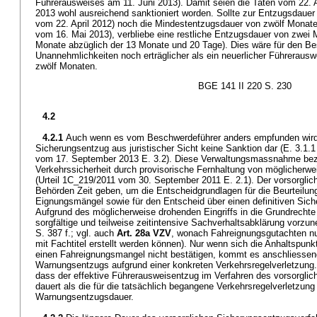
Führerausweises am 11. Juni 2013). Damit seien die Taten vom 22. 
2013 wohl ausreichend sanktioniert worden. Sollte zur Entzugsdauer 
vom 22. April 2012) noch die Mindestentzugsdauer von zwölf Monate
vom 16. Mai 2013), verbliebe eine restliche Entzugsdauer von zwei
Monate abzüglich der 13 Monate und 20 Tage). Dies wäre für den Bes
Unannehmlichkeiten noch erträglicher als ein neuerlicher Führerausw
zwölf Monaten.
BGE 141 II 220 S. 230
4.2
4.2.1
Auch wenn es vom Beschwerdeführer anders empfunden wird, s
Sicherungsentzug aus juristischer Sicht keine Sanktion dar (E. 3.1.1
vom 17. September 2013 E. 3.2). Diese Verwaltungsmassnahme bez
Verkehrssicherheit durch provisorische Fernhaltung von möglicherw
(Urteil 1C_219/2011 vom 30. September 2011 E. 2.1). Der vorsorglic
Behörden Zeit geben, um die Entscheidgrundlagen für die Beurteilun
Eignungsmängel sowie für den Entscheid über einen definitiven Sic
Aufgrund des möglicherweise drohenden Eingriffs in die Grundrechte 
sorgfältige und teilweise zeitintensive Sachverhaltsabklärung vorzu
S. 387 f.; vgl. auch
Art. 28a VZV
, wonach Fahreignungsgutachten n
mit Fachtitel erstellt werden können). Nur wenn sich die Anhaltspunk
einen Fahreignungsmangel nicht bestätigen, kommt es anschliessen
Warnungsentzugs aufgrund einer konkreten Verkehrsregelverletzun
dass der effektive Führerausweisentzug im Verfahren des vorsorgli
dauert als die für die tatsächlich begangene Verkehrsregelverletzun
Warnungsentzugsdauer.