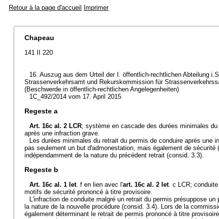
Retour à la page d'accueil
Imprimer
Chapeau
141 II 220
16. Auszug aus dem Urteil der I. öffentlich-rechtlichen Abteilung i.
Strassenverkehrsamt und Rekurskommission für Strassenverkehrs
(Beschwerde in öffentlich-rechtlichen Angelegenheiten)
1C_492/2014 vom 17. April 2015
Regeste a
Art. 16c al. 2 LCR
; système en cascade des durées minimales du r
après une infraction grave.
Les durées minimales du retrait du permis de conduire après une in
pas seulement un but d'admonestation, mais également de sécurité (c
indépendamment de la nature du précédent retrait (consid. 3.3).
Regeste b
Art. 16c al. 1 let
. f en lien avec l'
art. 16c al. 2 let
. c LCR; conduite
motifs de sécurité prononcé à titre provisoire.
L'infraction de conduite malgré un retrait du permis présuppose un 
la nature de la nouvelle procédure (consid. 3.4). Lors de la commissio
également déterminant le retrait de permis prononcé à titre provisoire 