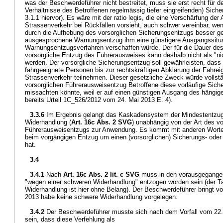
was der Beschwerdeführer nicht bestreitet, muss sie erst recht für de
Verhältnisse des Betroffenen regelmässig tiefer eingreifenden) Siche
3.1.1 hiervor). Es wäre mit der ratio legis, die eine Verschärfung d
Strassenverkehr bei Rückfällen vorsieht, auch schwer vereinbar, we
durch die Aufhebung des vorsorglichen Sicherungsentzugs besser ges
ausgesprochene Warnungsentzug ihm eine günstigere Ausgangssitua
Warnungsentzugsverfahren verschaffen würde. Der für die Dauer de
vorsorgliche Entzug des Führerausweises kann deshalb nicht als "ni
werden. Der vorsorgliche Sicherungsentzug soll gewährleisten, dass
fahrgeeignete Personen bis zur rechtskräftigen Abklärung der Fahrei
Strassenverkehr teilnehmen. Dieser gesetzliche Zweck würde vollst
vorsorglichen Führerausweisentzug Betroffene diese vorläufige Si
missachten könnte, weil er auf einen günstigen Ausgang des hängige
bereits Urteil 1C_526/2012 vom 24. Mai 2013 E. 4).
3.3.6
Im Ergebnis gelangt das Kaskadensystem der Mindestentzug
Widerhandlung (
Art. 16c Abs. 2 SVG
) unabhängig von der Art des 
Führerausweisentzugs zur Anwendung. Es kommt mit anderen Worten 
beim vorgängigen Entzug um einen (vorsorglichen) Sicherungs- ode
hat.
3.4
3.4.1
Nach
Art. 16c Abs. 2 lit. c SVG
muss in den vorausgegangen
"wegen einer schweren Widerhandlung" entzogen worden sein (der T
Widerhandlung ist hier ohne Belang). Der Beschwerdeführer bringt vo
2013 habe keine schwere Widerhandlung vorgelegen.
3.4.2
Der Beschwerdeführer musste sich nach dem Vorfall vom 22.
sein, dass diese Verfehlung als