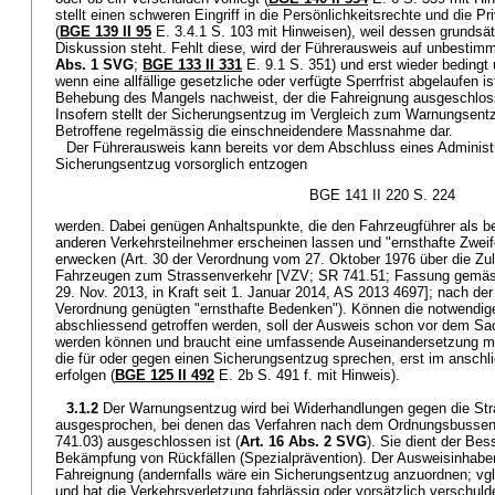
stellt einen schweren Eingriff in die Persönlichkeitsrechte und die P
(
BGE 139 II 95
E. 3.4.1 S. 103 mit Hinweisen), weil dessen grundsät
Diskussion steht. Fehlt diese, wird der Führerausweis auf unbestimm
Abs. 1 SVG
;
BGE 133 II 331
E. 9.1 S. 351) und erst wieder bedingt u
wenn eine allfällige gesetzliche oder verfügte Sperrfrist abgelaufen i
Behebung des Mangels nachweist, der die Fahreignung ausgeschlos
Insofern stellt der Sicherungsentzug im Vergleich zum Warnungsentzu
Betroffene regelmässig die einschneidendere Massnahme dar.
Der Führerausweis kann bereits vor dem Abschluss eines Administr
Sicherungsentzug vorsorglich entzogen
BGE 141 II 220 S. 224
werden. Dabei genügen Anhaltspunkte, die den Fahrzeugführer als be
anderen Verkehrsteilnehmer erscheinen lassen und "ernsthafte Zweif
erwecken (Art. 30 der Verordnung vom 27. Oktober 1976 über die Z
Fahrzeugen zum Strassenverkehr [VZV; SR 741.51; Fassung gemäss 
29. Nov. 2013, in Kraft seit 1. Januar 2014, AS 2013 4697]; nach de
Verordnung genügten "ernsthafte Bedenken"). Können die notwendig
abschliessend getroffen werden, soll der Ausweis schon vor dem Sa
werden können und braucht eine umfassende Auseinandersetzung mi
die für oder gegen einen Sicherungsentzug sprechen, erst im ansch
erfolgen (
BGE 125 II 492
E. 2b S. 491 f. mit Hinweis).
3.1.2
Der Warnungsentzug wird bei Widerhandlungen gegen die Str
ausgesprochen, bei denen das Verfahren nach dem Ordnungsbussen
741.03) ausgeschlossen ist (
Art. 16 Abs. 2 SVG
). Sie dient der Be
Bekämpfung von Rückfällen (Spezialprävention). Der Ausweisinhaber 
Fahreignung (andernfalls wäre ein Sicherungsentzug anzuordnen; vg
und hat die Verkehrsverletzung fahrlässig oder vorsätzlich verschuld