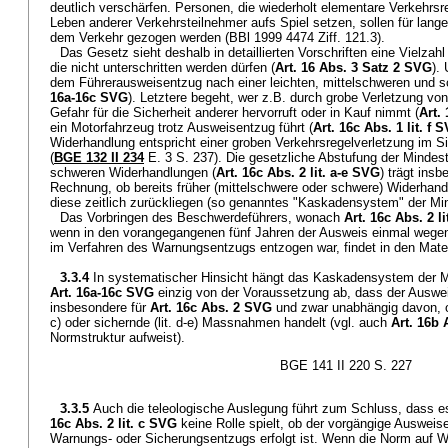
deutlich verschärfen. Personen, die wiederholt elementare Verkehrsr
Leben anderer Verkehrsteilnehmer aufs Spiel setzen, sollen für lange
dem Verkehr gezogen werden (BBl 1999 4474 Ziff. 121.3).
Das Gesetz sieht deshalb in detaillierten Vorschriften eine Vielza
die nicht unterschritten werden dürfen (
Art. 16 Abs. 3 Satz 2 SVG
).
dem Führerausweisentzug nach einer leichten, mittelschweren und 
16a-16c SVG
). Letztere begeht, wer z.B. durch grobe Verletzung von
Gefahr für die Sicherheit anderer hervorruft oder in Kauf nimmt (
Art.
ein Motorfahrzeug trotz Ausweisentzug führt (
Art. 16c Abs. 1 lit. f 
Widerhandlung entspricht einer groben Verkehrsregelverletzung im 
(
BGE 132 II 234
E. 3 S. 237). Die gesetzliche Abstufung der Mindes
schweren Widerhandlungen (
Art. 16c Abs. 2 lit. a-e SVG
) trägt in
Rechnung, ob bereits früher (mittelschwere oder schwere) Widerhandl
diese zeitlich zurückliegen (so genanntes "Kaskadensystem" der Mi
Das Vorbringen des Beschwerdeführers, wonach
Art. 16c Abs. 2 l
wenn in den vorangegangenen fünf Jahren der Ausweis einmal wege
im Verfahren des Warnungsentzugs entzogen war, findet in den Mater
3.3.4
In systematischer Hinsicht hängt das Kaskadensystem der
Art. 16a-16c SVG
einzig von der Voraussetzung ab, dass der Ausweis
insbesondere für
Art. 16c Abs. 2 SVG
und zwar unabhängig davon, ob
c) oder sichernde (lit. d-e) Massnahmen handelt (vgl. auch
Art. 16b
Normstruktur aufweist).
BGE 141 II 220 S. 227
3.3.5
Auch die teleologische Auslegung führt zum Schluss, dass 
16c Abs. 2 lit. c SVG
keine Rolle spielt, ob der vorgängige Ausweis
Warnungs- oder Sicherungsentzugs erfolgt ist. Wenn die Norm auf 