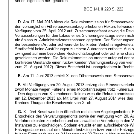
sei er "eigentlich nie" gefahren.
BGE 141 II 220 S. 222
D.
Am 17. Mai 2013 hiess die Rekurskommission für Strassenver
den vorsorglichen Führerausweisentzug erhobenen Rekurs teilweise 
Verfügung vom 25. April 2012 auf. Zusammengefasst erwog die Rek
Voraussetzungen für den Erlass eines Sicherungsentzugs seien nicht 
nie Anlass zu Administrativmassnahmen gegeben. Der Sicherungsent
der besonderen Art oder Schwere der konkreten Verkehrsregelverlet
Strafbefehl keine Ausführungen zu einem Autorennen enthalte. Aus 
zwingend auf eine besondere Rücksichtslosigkeit oder auf eine chara
geschlossen werden. Die Rekurskommission ordnete aufgrund der s
konkreten Umstände einen rückwirkenden Warnungsentzug von vier M
zum 21. August 2012). Dieser Entscheid ist unangefochten in Recht
E.
Am 11. Juni 2013 erhielt X. den Führerausweis vom Strassenve
F.
Mit Verfügung vom 20. August 2013 entzog das Strassenverkehr
zwölf Monate wegen Führens eines Motorfahrzeuges trotz Führerau
Den dagegen von X. erhobenen Rekurs wies die Rekurskommissio
am 12. Dezember 2013 ab. Mit Urteil vom 27. August 2014 wies das
Kantons Thurgau die Beschwerde von X. ab.
G.
X. führt Beschwerde in öffentlich-rechtlichen Angelegenheiten. 
Entscheids des Verwaltungsgerichts sowie der Verfügung vom 20. A
Verfahrenskosten zu erheben und die anwaltliche Vertretung in den V
Instanzen zu entschädigen. Sodann ersucht er um aufschiebende Wir
Entzugsdauer neu auf drei Monate festzulegen bzw. von der Entzug