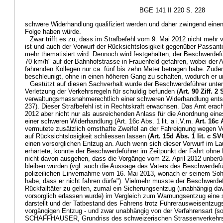
BGE 141 II 220 S. 228
schwere Widerhandlung qualifiziert werden und daher zwingend eine
Folge haben würde.
Zwar trifft es zu, dass im Strafbefehl vom 9. Mai 2012 nicht mehr
ist und auch der Vorwurf der Rücksichtslosigkeit gegenüber Passant
mehr thematisiert wird. Dennoch wird festgehalten, der Beschwerdefü
70 km/h" auf der Bahnhofstrasse in Frauenfeld gefahren, wobei der
fahrenden Kollegen nur ca. fünf bis zehn Meter betragen habe. Zu
beschleunigt, ohne in einen höheren Gang zu schalten, wodurch er u
Gestützt auf diesen Sachverhalt wurde der Beschwerdeführer unte
Verletzung der Verkehrsregeln für schuldig befunden (
Art. 90 Ziff. 2
verwaltungsmassnahmerechtlich einer schweren Widerhandlung entsp
237). Dieser Strafbefehl ist in Rechtskraft erwachsen. Das Amt erach
2012 aber nicht nur als ausreichenden Anlass für die Anordnung e
einer schweren Widerhandlung (Art. 16c Abs. 1 lit. a i.V.m.
Art. 16c 
vermutete zusätzlich ernsthafte Zweifel an der Fahreignung wegen V
auf Rücksichtslosigkeit schliessen lassen (
Art. 15d Abs. 1 lit. c S
einen vorsorglichen Entzug an. Auch wenn sich dieser Vorwurf im La
erhärtete, konnte der Beschwerdeführer im Zeitpunkt der Fahrt ohn
nicht davon ausgehen, dass die Vorgänge vom 22. April 2012 unberü
bleiben würden (vgl. auch die Aussage des Vaters des Beschwerdefüh
polizeilichen Einvernahme vom 16. Mai 2013, wonach er seinem Soh
habe, dass er nicht fahren dürfe"). Vielmehr musste der Beschwerde
Rückfalltäter zu gelten, zumal ein Sicherungsentzug (unabhängig dav
vorsorglich erlassen wurde) im Vergleich zum Warnungsentzug ein
darstellt und der Tatbestand des Fahrens trotz Führerausweisentzug
vorgängigen Entzug - und zwar unabhängig von der Verfahrensart (
SCHAFFHAUSER, Grundriss des schweizerischen Strassenverkehrsre