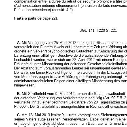
compensation entre la durée du retrait de sécurité prononcé à titre pro
d'admonestation ordonné ultérieurement (en raison de faits nouveau
l'infraction précédente) (consid. 4.2).
Faits
à partir de page 221
BGE 141 II 220 S. 221
A.
Mit Verfügung vom 25. April 2012 entzog das Strassenverkehr
vorsorglich den Führerausweis auf unbestimmte Zeit (mit Wirkung ab
ordnete ein verkehrspsychologisches Gutachten zur Abklärung der c
Es entzog einer allfälligen Beschwerde die aufschiebende Wirkung. X
beobachtet worden, wie er sich am 22. April 2012 mit einem Kollegen
Frauenfeld unter Missachtung der geltenden Geschwindigkeitslimiten 
Der Abstand zum vorausfahrenden Lenker sei ungenügend gewesen.
Beifahrer sei keine Rücksicht genommen worden. In der Entzugsver
von Motorfahrzeugen bis zur Abklärung der Fahreignung untersagt. Er
administrativrechtlichen Folgen einer allfälligen Missachtung des v
hingewiesen.
B.
Mit Strafbefehl vom 9. Mai 2012 sprach die Staatsanwaltschaft 
der einfachen Verletzung von Verkehrsregeln schuldig (Art. 90 Ziff. 2
verurteilte ihn zu einer bedingten Geldstrafe von 20 Tagessätzen zu 
Fr. 600.-. Der Strafbefehl ist unangefochten in Rechtskraft erwachse
C.
Am 16. Mai 2013 lenkte X. - trotz vorsorglichen Sicherungsent
seines Vaters zugelassenen Personenwagen. Dabei geriet er in eine P
er habe dringend Geld abheben müssen, um Baumaterial für eine Ba