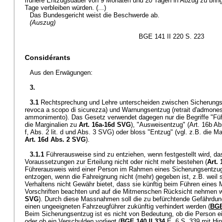
frühere Entzugsdauer von 9 Monaten und 20 Tagen in Abzug zu brin
Tage verbleiben würden. (...)
Das Bundesgericht weist die Beschwerde ab.
(Auszug)
BGE 141 II 220 S. 223
Considérants
Aus den Erwägungen:
3.
3.1
Rechtsprechung und Lehre unterscheiden zwischen Sicherungsen
revoca a scopo di sicurezza) und Warnungsentzug (retrait d'admones
ammonimento). Das Gesetz verwendet dagegen nur die Begriffe "Füh
die Marginalien zu
Art. 16a-16d SVG
), "Ausweisentzug" (Art. 16b Abs.
f, Abs. 2 lit. d und Abs. 3 SVG) oder bloss "Entzug" (vgl. z.B. die M
Art. 16d Abs. 2 SVG
).
3.1.1
Führerausweise sind zu entziehen, wenn festgestellt wird, da
Voraussetzungen zur Erteilung nicht oder nicht mehr bestehen (
Art.
Führerausweis wird einer Person im Rahmen eines Sicherungsentzu
entzogen, wenn die Fahreignung nicht (mehr) gegeben ist, z.B. weil s
Verhaltens nicht Gewähr bietet, dass sie künftig beim Führen eines 
Vorschriften beachten und auf die Mitmenschen Rücksicht nehmen w
SVG
). Durch diese Massnahmen soll die zu befürchtende Gefährdung
einen ungeeigneten Fahrzeugführer zukünftig verhindert werden (
BGE
Beim Sicherungsentzug ist es nicht von Bedeutung, ob die Person ei
oder ob ein Verschulden vorliegt (
BGE 140 II 334
E. 6 S. 339 mit Hi