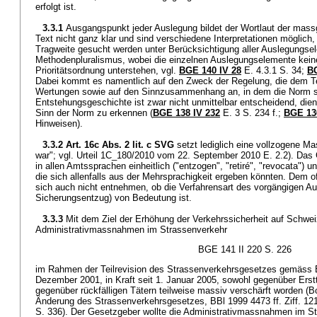
erfolgt ist.
3.3.1
Ausgangspunkt jeder Auslegung bildet der Wortlaut der mass
Text nicht ganz klar und sind verschiedene Interpretationen möglic
Tragweite gesucht werden unter Berücksichtigung aller Auslegungse
Methodenpluralismus, wobei die einzelnen Auslegungselemente keine
Prioritätsordnung unterstehen, vgl.
BGE 140 IV 28
E. 4.3.1 S. 34;
BG
Dabei kommt es namentlich auf den Zweck der Regelung, die dem T
Wertungen sowie auf den Sinnzusammenhang an, in dem die Norm s
Entstehungsgeschichte ist zwar nicht unmittelbar entscheidend, dient
Sinn der Norm zu erkennen (
BGE 138 IV 232
E. 3 S. 234 f.;
BGE 136
Hinweisen).
3.3.2
Art. 16c Abs. 2 lit. c SVG
setzt lediglich eine vollzogene 
war"; vgl. Urteil 1C_180/2010 vom 22. September 2010 E. 2.2). Das 
in allen Amtssprachen einheitlich ("entzogen", "retiré", "revocata") 
die sich allenfalls aus der Mehrsprachigkeit ergeben könnten. Dem of
sich auch nicht entnehmen, ob die Verfahrensart des vorgängigen 
Sicherungsentzug) von Bedeutung ist.
3.3.3
Mit dem Ziel der Erhöhung der Verkehrssicherheit auf Schwei
Administrativmassnahmen im Strassenverkehr
BGE 141 II 220 S. 226
im Rahmen der Teilrevision des Strassenverkehrsgesetzes gemäss
Dezember 2001, in Kraft seit 1. Januar 2005, sowohl gegenüber Erst
gegenüber rückfälligen Tätern teilweise massiv verschärft worden (
Änderung des Strassenverkehrsgesetzes, BBl 1999 4473 ff. Ziff. 121
S. 336). Der Gesetzgeber wollte die Administrativmassnahmen im St