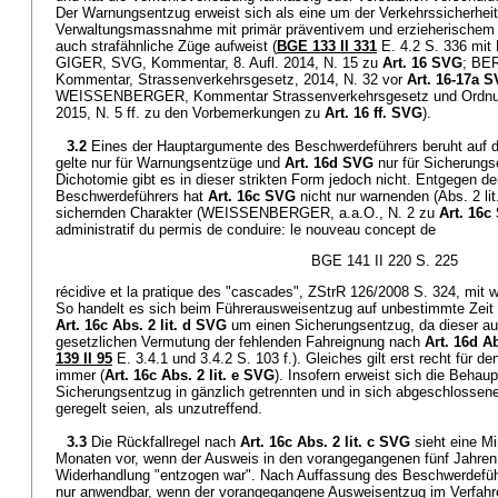
Der Warnungsentzug erweist sich als eine um der Verkehrssicherheit
Verwaltungsmassnahme mit primär präventivem und erzieherischem Ch
auch strafähnliche Züge aufweist (
BGE 133 II 331
E. 4.2 S. 336 mit
GIGER, SVG, Kommentar, 8. Aufl. 2014, N. 15 zu
Art. 16 SVG
; BE
Kommentar, Strassenverkehrsgesetz, 2014, N. 32 vor
Art. 16-17a 
WEISSENBERGER, Kommentar Strassenverkehrsgesetz und Ordnung
2015, N. 5 ff. zu den Vorbemerkungen zu
Art. 16 ff. SVG
).
3.2
Eines der Hauptargumente des Beschwerdeführers beruht auf
gelte nur für Warnungsentzüge und
Art. 16d SVG
nur für Sicherungs
Dichotomie gibt es in dieser strikten Form jedoch nicht. Entgegen d
Beschwerdeführers hat
Art. 16c SVG
nicht nur warnenden (Abs. 2 lit
sichernden Charakter (WEISSENBERGER, a.a.O., N. 2 zu
Art. 16c
administratif du permis de conduire: le nouveau concept de
BGE 141 II 220 S. 225
récidive et la pratique des "cascades", ZStrR 126/2008 S. 324, mit 
So handelt es sich beim Führerausweisentzug auf unbestimmte Zeit 
Art. 16c Abs. 2 lit. d SVG
um einen Sicherungsentzug, da dieser auf
gesetzlichen Vermutung der fehlenden Fahreignung nach
Art. 16d Ab
139 II 95
E. 3.4.1 und 3.4.2 S. 103 f.). Gleiches gilt erst recht für 
immer (
Art. 16c Abs. 2 lit. e SVG
). Insofern erweist sich die Beha
Sicherungsentzug in gänzlich getrennten und in sich abgeschloss
geregelt seien, als unzutreffend.
3.3
Die Rückfallregel nach
Art. 16c Abs. 2 lit. c SVG
sieht eine M
Monaten vor, wenn der Ausweis in den vorangegangenen fünf Jahren
Widerhandlung "entzogen war". Nach Auffassung des Beschwerdefüh
nur anwendbar, wenn der vorangegangene Ausweisentzug im Verfah