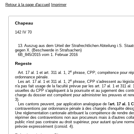
Retour à la page d'accueil
Imprimer
Chapeau
142 IV 70
13. Auszug aus dem Urteil der Strafrechtlichen Abteilung i.S. Sta
gegen X. (Beschwerde in Strafsachen)
6B_845/2015 vom 1. Februar 2016
Regeste
e
Art. 17 al. 1 et art. 311 al. 1, 2
phrase, CPP; compétence pour répr
ordonnance pénale.
e
Les art. 17 al. 1 et 311 al. 1, 2
phrase, CPP s'adressent au législa
n'a pas fait usage de la faculté prévue par les art. 17 al. 1 et 311 al. 
usuelles du CPP s'appliquent à la poursuite et au jugement des contr
charge du dossier est compétent pour administrer les preuves et ren
3).
Les cantons peuvent, par application analogique de l'
art. 17 al. 1 
contraventions par ordonnance pénale à des chargés d'enquête désign
Une réglementation cantonale attribuant la compétence de rendre d
réprimer des contraventions non aux procureurs mais à d'autres coll
public n'est pas contraire au droit supérieur, pour autant qu'une norme
prévoie expressément (consid. 4).