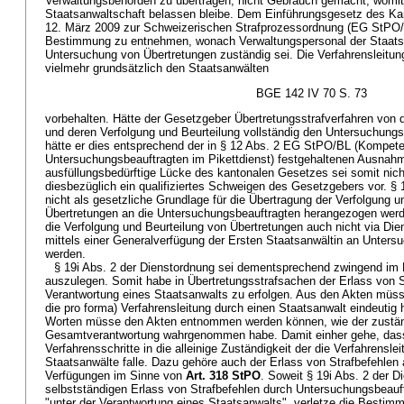
Verwaltungsbehörden zu übertragen, nicht Gebrauch gemacht, womi
Staatsanwaltschaft belassen bleibe. Dem Einführungsgesetz des K
12. März 2009 zur Schweizerischen Strafprozessordnung (EG StPO
Bestimmung zu entnehmen, wonach Verwaltungspersonal der Staatsan
Untersuchung von Übertretungen zuständig sei. Die Verfahrensleit
vielmehr grundsätzlich den Staatsanwälten
BGE 142 IV 70 S. 73
vorbehalten. Hätte der Gesetzgeber Übertretungsstrafverfahren von
und deren Verfolgung und Beurteilung vollständig den Untersuchungs
hätte er dies entsprechend der in § 12 Abs. 2 EG StPO/BL (Kompet
Untersuchungsbeauftragten im Pikettdienst) festgehaltenen Ausnah
ausfüllungsbedürftige Lücke des kantonalen Gesetzes sei somit nicht
diesbezüglich ein qualifiziertes Schweigen des Gesetzgebers vor. 
nicht als gesetzliche Grundlage für die Übertragung der Verfolgung u
Übertretungen an die Untersuchungsbeauftragten herangezogen we
die Verfolgung und Beurteilung von Übertretungen auch nicht via Die
mittels einer Generalverfügung der Ersten Staatsanwältin an Untersu
werden.
§ 19i Abs. 2 der Dienstordnung sei dementsprechend zwingend im
auszulegen. Somit habe in Übertretungsstrafsachen der Erlass von S
Verantwortung eines Staatsanwalts zu erfolgen. Aus den Akten müsse 
die pro forma) Verfahrensleitung durch einen Staatsanwalt eindeutig
Worten müsse den Akten entnommen werden können, wie der zustän
Gesamtverantwortung wahrgenommen habe. Damit einher gehe, dass
Verfahrensschritte in die alleinige Zuständigkeit der die Verfahrensl
Staatsanwälte falle. Dazu gehöre auch der Erlass von Strafbefehlen
Verfügungen im Sinne von
Art. 318 StPO
. Soweit § 19i Abs. 2 der 
selbstständigen Erlass von Strafbefehlen durch Untersuchungsbeauft
"unter der Verantwortung eines Staatsanwalts", verletze die Besti