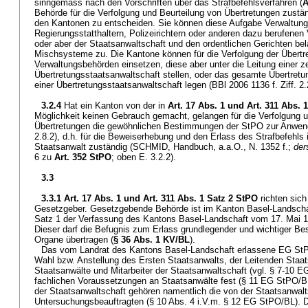
sinngemäss nach den Vorschriften über das Strafbefehlsverfahren (
A
Behörde für die Verfolgung und Beurteilung von Übertretungen zustän
den Kantonen zu entscheiden. Sie können diese Aufgabe Verwaltung
Regierungsstatthaltern, Polizeirichtern oder anderen dazu berufenen
oder aber der Staatsanwaltschaft und den ordentlichen Gerichten be
Mischsysteme zu. Die Kantone können für die Verfolgung der Übertr
Verwaltungsbehörden einsetzen, diese aber unter die Leitung einer z
Übertretungsstaatsanwaltschaft stellen, oder das gesamte Übertretu
einer Übertretungsstaatsanwaltschaft legen (BBl 2006 1136 f. Ziff. 2
3.2.4
Hat ein Kanton von der in
Art. 17 Abs. 1 und
Art. 311 Abs. 
Möglichkeit keinen Gebrauch gemacht, gelangen für die Verfolgung u
Übertretungen die gewöhnlichen Bestimmungen der StPO zur Anwendu
2.8.2), d.h. für die Beweiserhebung und den Erlass des Strafbefehls 
Staatsanwalt zuständig (SCHMID, Handbuch, a.a.O., N. 1352 f.;
der
6 zu
Art. 352 StPO
; oben E. 3.2.2).
3.3
3.3.1
Art. 17 Abs. 1 und
Art. 311 Abs. 1 Satz 2 StPO
richten sich
Gesetzgeber. Gesetzgebende Behörde ist im Kanton Basel-Landschaf
Satz 1 der Verfassung des Kantons Basel-Landschaft vom 17. Mai 1
Dieser darf die Befugnis zum Erlass grundlegender und wichtiger B
Organe übertragen (
§ 36 Abs. 1 KV/BL
).
Das vom Landrat des Kantons Basel-Landschaft erlassene EG StP
Wahl bzw. Anstellung des Ersten Staatsanwalts, der Leitenden Staat
Staatsanwälte und Mitarbeiter der Staatsanwaltschaft (vgl. § 7-10 
fachlichen Voraussetzungen an Staatsanwälte fest (§ 11 EG StPO/BL
der Staatsanwaltschaft gehören namentlich die von der Staatsanwalt
Untersuchungsbeauftragten (§ 10 Abs. 4 i.V.m. § 12 EG StPO/BL). 