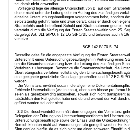
sei damit nicht anwendbar.
Vorliegend lege die alleinige Unterschrift von B. auf dem Strafbef
dieser nicht unter der Leitung oder im Auftrag des zuständigen verf
einzelne Untersuchungshandlungen vorgenommen habe, sondern das
selbstständig geführt habe und zwar derart, dass er durch den eigen
Strafbefehls auch betreffend Schuld und Strafe autonom geurteilt ha
verstärkt durch die Verfügung der Ersten Staatsanwältin vom 25. S
dargelegt
Art. 311 StPO
, § 12 EG StPO/BL und teilweise auch § 19i
verletze.
BGE 142 IV 70 S. 74
Dasselbe gelte für die angepasste Verfügung der Ersten Staatsanwäl
Unterschrift eines Untersuchungsbeauftragten in Vertretung eines St
um die Gesamtverantwortung bzw. die Leitung des zuständigen Staat
Verfahren zu bezeugen. Bezwecke die Staatsanwaltschaft, die Unte
Übertretungsstrafverfahren vollständig den Untersuchungsbeauftragt
eine geeignete gesetzliche Grundlage geschaffen und § 12 EG StP
werden.
Die Vorinstanz erwähnt sodann die allgemeine Dokumentationspfl
Fehlende Unterschriften (wie in casu), aber auch blosse pro-forma-Un
seien als gesetzeswidrig anzusehen, soweit sich nicht transparent 
tatsächlich den Fall geleitet habe und ob und wieweit der Fall durch
geführt worden sei oder nicht.
2.3
Die Beschwerdeführerin hält dem entgegen, die Vorinstanz geh
Delegation der Führung von Untersuchungsverfahren bei Übertretung
Untersuchungsbeauftragte sowie der Erlass und die Unterzeichnung 
Bereich könnten nicht auf Verordnungsstufe geregelt werden. Ein ka
Sinn genüge hierfür, da es sich nicht um einen schweren Eingriff in 