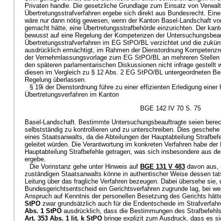
Privaten handle. Die gesetzliche Grundlage zum Einsatz von Verwa
Übertretungsstrafverfahren ergebe sich direkt aus Bundesrecht. E
wäre nur dann nötig gewesen, wenn der Kanton Basel-Landschaft v
gemacht hätte, eine Übertretungsstrafbehörde einzurichten. Der ka
bewusst auf eine Regelung der Kompetenzen der Untersuchungsbeau
Übertretungsstrafverfahren im EG StPO/BL verzichtet und die zukün
ausdrücklich ermächtigt, im Rahmen der Dienstordnung Kompetenz
der Vernehmlassungsvorlage zum EG StPO/BL an mehreren Stellen z
den späteren parlamentarischen Diskussionen nicht infrage gestellt
diesen im Vergleich zu § 12 Abs. 2 EG StPO/BL untergeordneten Be
Regelung überlassen.
§ 19i der Dienstordnung führe zu einer effizienten Erledigung eine
Übertretungsverfahren im Kanton
BGE 142 IV 70 S. 75
Basel-Landschaft. Bestimmte Untersuchungsbeauftragte seien berech
selbstständig zu kontrollieren und zu unterschreiben. Dies geschehe
eines Staatsanwalts, da die Abteilungen der Hauptabteilung Strafbef
geleitet würden. Die Verantwortung im konkreten Verfahren habe der 
Hauptabteilung Strafbefehle getragen, was sich insbesondere aus de
ergebe.
Die Vorinstanz gehe unter Hinweis auf
BGE 131 V 483
davon aus, 
zuständigen Staatsanwalts könne in authentischer Weise dessen tat
Leitung über das fragliche Verfahren bezeugen. Dabei übersehe sie, 
Bundesgerichtsentscheid ein Gerichtsverfahren zugrunde lag, bei w
Anspruch auf Kenntnis der personellen Besetzung des Gerichts hät
StPO
zwar grundsätzlich auch für die Endentscheide im Strafverfa
Abs. 1 StPO
ausdrücklich, dass die Bestimmungen des Strafbefehlsv
Art. 353 Abs. 1 lit. k StPO
bringe explizit zum Ausdruck, dass es si