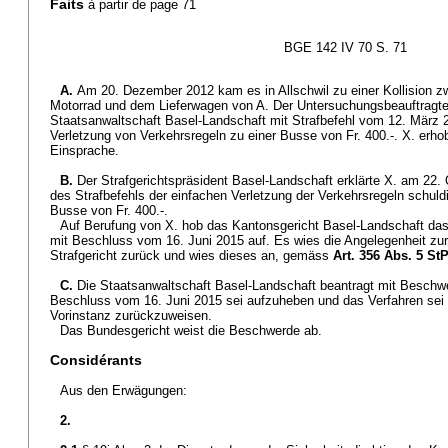
Faits
à partir de page 71
BGE 142 IV 70 S. 71
A.
Am 20. Dezember 2012 kam es in Allschwil zu einer Kollision 
Motorrad und dem Lieferwagen von A. Der Untersuchungsbeauftragte 
Staatsanwaltschaft Basel-Landschaft mit Strafbefehl vom 12. März 
Verletzung von Verkehrsregeln zu einer Busse von Fr. 400.-. X. erho
Einsprache.
B.
Der Strafgerichtspräsident Basel-Landschaft erklärte X. am 22.
des Strafbefehls der einfachen Verletzung der Verkehrsregeln schuldig
Busse von Fr. 400.-.
Auf Berufung von X. hob das Kantonsgericht Basel-Landschaft das
mit Beschluss vom 16. Juni 2015 auf. Es wies die Angelegenheit zu
Strafgericht zurück und wies dieses an, gemäss
Art. 356 Abs. 5 St
C.
Die Staatsanwaltschaft Basel-Landschaft beantragt mit Beschwe
Beschluss vom 16. Juni 2015 sei aufzuheben und das Verfahren sei 
Vorinstanz zurückzuweisen.
Das Bundesgericht weist die Beschwerde ab.
Considérants
Aus den Erwägungen:
2.