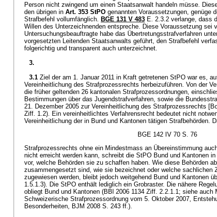
Person nicht zwingend um einen Staatsanwalt handeln müsse. Diese
den übrigen in
Art. 353 StPO
genannten Voraussetzungen, genüge der 
Strafbefehl vollumfänglich.
BGE 131 V 483
E. 2.3.2 verlange, dass 
Willen des Unterzeichnenden entspreche. Diese Voraussetzung sei vor
Untersuchungsbeauftragte habe das Übertretungsstrafverfahren unte
vorgesetzten Leitenden Staatsanwalts geführt, den Strafbefehl verfa
folgerichtig und transparent auch unterzeichnet.
3.
3.1
Ziel der am 1. Januar 2011 in Kraft getretenen StPO war es, a
Vereinheitlichung des Strafprozessrechts herbeizuführen. Von der Ver
die früher geltenden 26 kantonalen Strafprozessordnungen, einschli
Bestimmungen über das Jugendstrafverfahren, sowie die Bundesstra
21. Dezember 2005 zur Vereinheitlichung des Strafprozessrechts [B
Ziff. 1.2). Ein vereinheitlichtes Verfahrensrecht bedeutet nicht notw
Vereinheitlichung der in Bund und Kantonen tätigen Strafbehörden. D
BGE 142 IV 70 S. 76
Strafprozessrechts ohne ein Mindestmass an Übereinstimmung auch 
nicht erreicht werden kann, schreibt die StPO Bund und Kantonen in
vor, welche Behörden sie zu schaffen haben. Wie diese Behörden ab
zusammengesetzt sind, wie sie bezeichnet oder welche sachlichen Z
zugewiesen werden, bleibt jedoch weitgehend Bund und Kantonen übe
1.5.1.3). Die StPO enthält lediglich ein Grobraster. Die nähere Rege
obliegt Bund und Kantonen (BBl 2006 1134 Ziff. 2.2.1.1; siehe a
Schweizerische Strafprozessordnung vom 5. Oktober 2007, Entsteh
Besonderheiten, BJM 2008 S. 243 ff.).