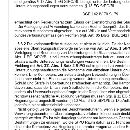
sind gemäss § 12 Abs. 1 EG StPO/BL befugt, unter der Leitung oder
Untersuchungshandlungen vorzunehmen. § 13 EG StPO/BL
BGE 142 IV 70 S. 79
ermächtigt den Regierungsrat zum Erlass der Dienstordnung der Sta
Die Auslegung und Anwendung kantonalen Rechts überprüft das Bun
relevanten Ausnahmen abgesehen - nur auf Willkür und Vereinbarkeit
bundesverfassungsmässigen Rechten (vgl.
Art. 95 BGG
;
BGE 141 I
3.3.2
Die vorinstanzliche Auslegung ist nicht willkürlich. Da der K
spezielle Übertretungsstrafbehörde im Sinne von
Art. 17 Abs. 1 StP
Verfolgung und Beurteilung von Übertretungen die Staatsanwaltscha
Abs. 1 EG StPO/BL sind Untersuchungsbeauftragte befugt, unter der 
Staatsanwälte Untersuchungshandlungen vorzunehmen. Die Bestimmu
Einklang mit
Art. 311 Abs. 1 Satz 2 StPO
dahin gehend zu verstehen
Untersuchungsbeauftragten die Vornahme von einzelnen Untersuchu
können. Eine Kompetenz zur selbstständigen Beweisführung in Über
ihnen aber nicht zu. Ebenso wenig werden Untersuchungsbeauftragt
Schuld und Strafe in Übertretungsstrafsachen ermächtigt. Der kant
davon aus, dass der Erlass von Strafbefehlen in die Kompetenz der S
anders als Untersuchungsbeauftragte in der Regel über eine abgesc
rechtswissenschaftliche Ausbildung verfügen müssen (vgl. § 11 EG
Regierungsrat angestellt werden (§ 10 Abs. 3 EG StPO/BL). Die Auff
jedenfalls nicht offensichtlich unhaltbar.
Nicht gefolgt werden kann der Beschwerdeführerin, wenn sie gelte
Verwaltungsbeamten in Übertretungsstrafverfahren könne auch direkt
geregelt werden. Es ist wie dargelegt vielmehr am kantonalen Gese
Bestimmungen zu erlassen, wo die StPO Raum dafür lässt. Nicht au
dieser die Kompetenz zur Regelung bestimmter Fragen an andere Beh