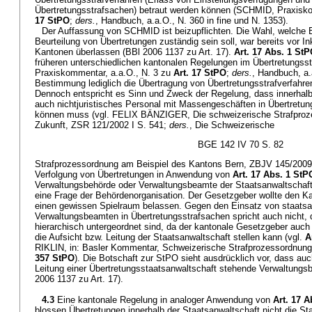
Übertretungsstrafsachen) betraut werden können (SCHMID, Praxisko
17 StPO
;
ders.
, Handbuch, a.a.O., N. 360 in fine und N. 1353).
Der Auffassung von SCHMID ist beizupflichten. Die Wahl, welche B
Beurteilung von Übertretungen zuständig sein soll, war bereits vor I
Kantonen überlassen (BBl 2006 1137 zu Art. 17).
Art. 17 Abs. 1 St
früheren unterschiedlichen kantonalen Regelungen im Übertretungss
Praxiskommentar, a.a.O., N. 3 zu
Art. 17 StPO
;
ders.
, Handbuch, a.
Bestimmung lediglich die Übertragung von Übertretungsstrafverfahre
Dennoch entspricht es Sinn und Zweck der Regelung, dass innerhalb
auch nichtjuristisches Personal mit Massengeschäften in Übertretun
können muss (vgl. FELIX BÄNZIGER, Die schweizerische Strafprozes
Zukunft, ZSR 121/2002 I S. 541;
ders.
, Die Schweizerische
BGE 142 IV 70 S. 82
Strafprozessordnung am Beispiel des Kantons Bern, ZBJV 145/2009 S
Verfolgung von Übertretungen in Anwendung von
Art. 17 Abs. 1 StP
Verwaltungsbehörde oder Verwaltungsbeamte der Staatsanwaltschafte
eine Frage der Behördenorganisation. Der Gesetzgeber wollte den K
einen gewissen Spielraum belassen. Gegen den Einsatz von staatsa
Verwaltungsbeamten in Übertretungsstrafsachen spricht auch nicht,
hierarchisch untergeordnet sind, da der kantonale Gesetzgeber auch
die Aufsicht bzw. Leitung der Staatsanwaltschaft stellen kann (vgl.
A
RIKLIN, in: Basler Kommentar, Schweizerische Strafprozessordnung,
357 StPO
). Die Botschaft zur StPO sieht ausdrücklich vor, dass au
Leitung einer Übertretungsstaatsanwaltschaft stehende Verwaltungsb
2006 1137 zu Art. 17).
4.3
Eine kantonale Regelung in analoger Anwendung von
Art. 17 
blossen Übertretungen innerhalb der Staatsanwaltschaft nicht die S