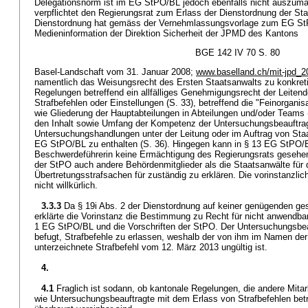
Delegationsnorm ist im EG StPO/BL jedoch ebenfalls nicht auszu
verpflichtet den Regierungsrat zum Erlass der Dienstordnung der Sta
Dienstordnung hat gemäss der Vernehmlassungsvorlage zum EG S
Medieninformation der Direktion Sicherheit der JPMD des Kantons
BGE 142 IV 70 S. 80
Basel-Landschaft vom 31. Januar 2008;
www.baselland.ch/mit-jpd_2
namentlich das Weisungsrecht des Ersten Staatsanwalts zu konkreti
Regelungen betreffend ein allfälliges Genehmigungsrecht der Leiten
Strafbefehlen oder Einstellungen (S. 33), betreffend die "Feinorganis
wie Gliederung der Hauptabteilungen in Abteilungen und/oder Teams (
den Inhalt sowie Umfang der Kompetenz der Untersuchungsbeauftra
Untersuchungshandlungen unter der Leitung oder im Auftrag von Sta
EG StPO/BL zu enthalten (S. 36). Hingegen kann in § 13 EG StPO/
Beschwerdeführerin keine Ermächtigung des Regierungsrats gesehe
der StPO auch andere Behördenmitglieder als die Staatsanwälte für 
Übertretungsstrafsachen für zuständig zu erklären. Die vorinstanzlic
nicht willkürlich.
3.3.3
Da § 19i Abs. 2 der Dienstordnung auf keiner genügenden ges
erklärte die Vorinstanz die Bestimmung zu Recht für nicht anwendbar
1 EG StPO/BL und die Vorschriften der StPO. Der Untersuchungsbeauf
befugt, Strafbefehle zu erlassen, weshalb der von ihm im Namen der
unterzeichnete Strafbefehl vom 12. März 2013 ungültig ist.
4.
4.1
Fraglich ist sodann, ob kantonale Regelungen, die andere Mitar
wie Untersuchungsbeauftragte mit dem Erlass von Strafbefehlen betr