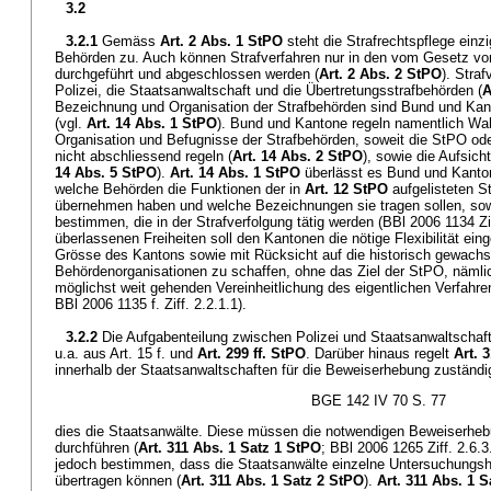
3.2
3.2.1
Gemäss
Art. 2 Abs. 1 StPO
steht die Strafrechtspflege ein
Behörden zu. Auch können Strafverfahren nur in den vom Gesetz v
durchgeführt und abgeschlossen werden (
Art. 2 Abs. 2 StPO
). Stra
Polizei, die Staatsanwaltschaft und die Übertretungsstrafbehörden (
A
Bezeichnung und Organisation der Strafbehörden sind Bund und Kant
(vgl.
Art. 14 Abs. 1 StPO
). Bund und Kantone regeln namentlich W
Organisation und Befugnisse der Strafbehörden, soweit die StPO o
nicht abschliessend regeln (
Art. 14 Abs. 2 StPO
), sowie die Aufsich
14 Abs. 5 StPO
).
Art. 14 Abs. 1 StPO
überlässt es Bund und Kanto
welche Behörden die Funktionen der in
Art. 12 StPO
aufgelisteten S
übernehmen haben und welche Bezeichnungen sie tragen sollen, so
bestimmen, die in der Strafverfolgung tätig werden (BBl 2006 1134 Zif
überlassenen Freiheiten soll den Kantonen die nötige Flexibilität ei
Grösse des Kantons sowie mit Rücksicht auf die historisch gewachs
Behördenorganisationen zu schaffen, ohne das Ziel der StPO, nämlic
möglichst weit gehenden Vereinheitlichung des eigentlichen Verfahre
BBl 2006 1135 f. Ziff. 2.2.1.1).
3.2.2
Die Aufgabenteilung zwischen Polizei und Staatsanwaltschaft
u.a. aus Art. 15 f. und
Art. 299 ff. StPO
. Darüber hinaus regelt
Art. 
innerhalb der Staatsanwaltschaften für die Beweiserhebung zuständig
BGE 142 IV 70 S. 77
dies die Staatsanwälte. Diese müssen die notwendigen Beweiserheb
durchführen (
Art. 311 Abs. 1 Satz 1 StPO
; BBl 2006 1265 Ziff. 2.6
jedoch bestimmen, dass die Staatsanwälte einzelne Untersuchungsha
übertragen können (
Art. 311 Abs. 1 Satz 2 StPO
).
Art. 311 Abs. 1 