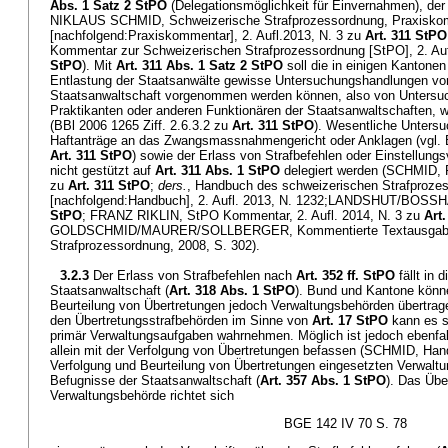
Abs. 1 Satz 2 StPO
(Delegationsmöglichkeit für Einvernahmen), der a
NIKLAUS SCHMID, Schweizerische Strafprozessordnung, Praxisko
[nachfolgend:Praxiskommentar], 2. Aufl.2013, N. 3 zu
Art. 311 StPO
Kommentar zur Schweizerischen Strafprozessordnung [StPO], 2. Auf
StPO
). Mit
Art. 311 Abs. 1 Satz 2 StPO
soll die in einigen Kantone
Entlastung der Staatsanwälte gewisse Untersuchungshandlungen von
Staatsanwaltschaft vorgenommen werden können, also von Untersu
Praktikanten oder anderen Funktionären der Staatsanwaltschaften, 
(BBl 2006 1265 Ziff. 2.6.3.2 zu
Art. 311 StPO
). Wesentliche Unters
Haftanträge an das Zwangsmassnahmengericht oder Anklagen (vgl. BB
Art. 311 StPO
) sowie der Erlass von Strafbefehlen oder Einstellun
nicht gestützt auf
Art. 311 Abs. 1 StPO
delegiert werden (SCHMID, P
zu
Art. 311 StPO
;
ders.
, Handbuch des schweizerischen Strafproze
[nachfolgend:Handbuch], 2. Aufl. 2013, N. 1232;LANDSHUT/BOSSH
StPO
; FRANZ RIKLIN, StPO Kommentar, 2. Aufl. 2014, N. 3 zu
Art
GOLDSCHMID/MAURER/SOLLBERGER, Kommentierte Textausgabe 
Strafprozessordnung, 2008, S. 302).
3.2.3
Der Erlass von Strafbefehlen nach
Art. 352 ff. StPO
fällt in 
Staatsanwaltschaft (
Art. 318 Abs. 1 StPO
). Bund und Kantone könn
Beurteilung von Übertretungen jedoch Verwaltungsbehörden übertrag
den Übertretungsstrafbehörden im Sinne von
Art. 17 StPO
kann es s
primär Verwaltungsaufgaben wahrnehmen. Möglich ist jedoch ebenfal
allein mit der Verfolgung von Übertretungen befassen (SCHMID, Hand
Verfolgung und Beurteilung von Übertretungen eingesetzten Verwalt
Befugnisse der Staatsanwaltschaft (
Art. 357 Abs. 1 StPO
). Das Übe
Verwaltungsbehörde richtet sich
BGE 142 IV 70 S. 78