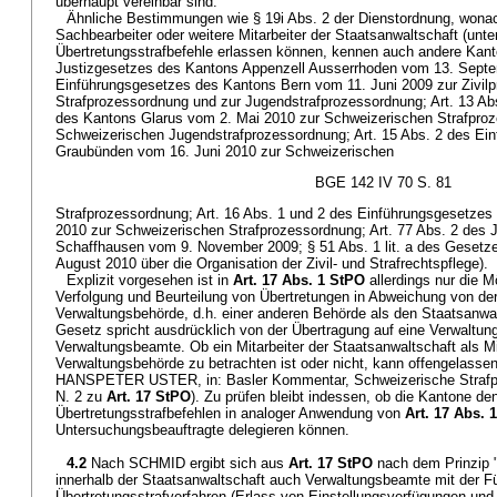
überhaupt vereinbar sind.
Ähnliche Bestimmungen wie § 19i Abs. 2 der Dienstordnung, won
Sachbearbeiter oder weitere Mitarbeiter der Staatsanwaltschaft (un
Übertretungsstrafbefehle erlassen können, kennen auch andere Kanto
Justizgesetzes des Kantons Appenzell Ausserrhoden vom 13. Septem
Einführungsgesetzes des Kantons Bern vom 11. Juni 2009 zur Zivilp
Strafprozessordnung und zur Jugendstrafprozessordnung; Art. 13 Ab
des Kantons Glarus vom 2. Mai 2010 zur Schweizerischen Strafpro
Schweizerischen Jugendstrafprozessordnung; Art. 15 Abs. 2 des Ei
Graubünden vom 16. Juni 2010 zur Schweizerischen
BGE 142 IV 70 S. 81
Strafprozessordnung; Art. 16 Abs. 1 und 2 des Einführungsgesetzes
2010 zur Schweizerischen Strafprozessordnung; Art. 77 Abs. 2 des 
Schaffhausen vom 9. November 2009; § 51 Abs. 1 lit. a des Geset
August 2010 über die Organisation der Zivil- und Strafrechtspflege).
Explizit vorgesehen ist in
Art. 17 Abs. 1 StPO
allerdings nur die M
Verfolgung und Beurteilung von Übertretungen in Abweichung von de
Verwaltungsbehörde, d.h. einer anderen Behörde als den Staatsanwa
Gesetz spricht ausdrücklich von der Übertragung auf eine Verwaltun
Verwaltungsbeamte. Ob ein Mitarbeiter der Staatsanwaltschaft als Mi
Verwaltungsbehörde zu betrachten ist oder nicht, kann offengelasse
HANSPETER USTER, in: Basler Kommentar, Schweizerische Strafpro
N. 2 zu
Art. 17 StPO
). Zu prüfen bleibt indessen, ob die Kantone de
Übertretungsstrafbefehlen in analoger Anwendung von
Art. 17 Abs. 
Untersuchungsbeauftragte delegieren können.
4.2
Nach SCHMID ergibt sich aus
Art. 17 StPO
nach dem Prinzip 
innerhalb der Staatsanwaltschaft auch Verwaltungsbeamte mit der 
Übertretungsstrafverfahren (Erlass von Einstellungsverfügungen und 