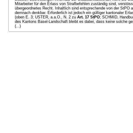
Mitarbeiter für den Erlass von Strafbefehlen zuständig sind, verstös
übergeordnetes Recht. Inhaltlich sind entsprechende von der StP
demnach denkbar. Erforderlich ist jedoch ein gültiger kantonaler Erlas
(oben E. 3; USTER, a.a.O., N. 2 zu
Art. 17 StPO
; SCHMID, Handbuch
des Kantons Basel-Landschaft bleibt es dabei, dass keine solche ge
(...)