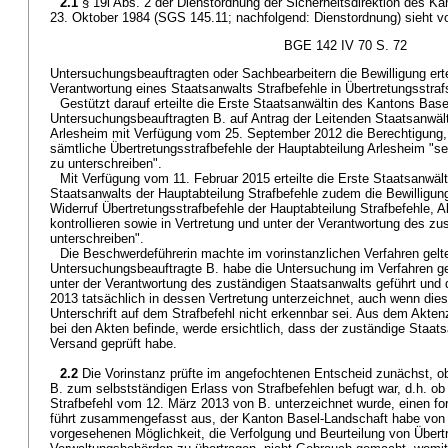
2.1
§ 19i Abs. 2 der Dienstordnung der Sicherheitsdirektion des 
23. Oktober 1984 (SGS 145.11; nachfolgend: Dienstordnung) sieht vo
BGE 142 IV 70 S. 72
Untersuchungsbeauftragten oder Sachbearbeitern die Bewilligung erte
Verantwortung eines Staatsanwalts Strafbefehle in Übertretungsstra
Gestützt darauf erteilte die Erste Staatsanwältin des Kantons Bas
Untersuchungsbeauftragten B. auf Antrag der Leitenden Staatsanwält
Arlesheim mit Verfügung vom 25. September 2012 die Berechtigung, p
sämtliche Übertretungsstrafbefehle der Hauptabteilung Arlesheim "sel
zu unterschreiben".
Mit Verfügung vom 11. Februar 2015 erteilte die Erste Staatsanwält
Staatsanwalts der Hauptabteilung Strafbefehle zudem die Bewilligung,
Widerruf Übertretungsstrafbefehle der Hauptabteilung Strafbefehle, A
kontrollieren sowie in Vertretung und unter der Verantwortung des z
unterschreiben".
Die Beschwerdeführerin machte im vorinstanzlichen Verfahren gelt
Untersuchungsbeauftragte B. habe die Untersuchung im Verfahren 
unter der Verantwortung des zuständigen Staatsanwalts geführt und
2013 tatsächlich in dessen Vertretung unterzeichnet, auch wenn dies 
Unterschrift auf dem Strafbefehl nicht erkennbar sei. Aus dem Aktenz
bei den Akten befinde, werde ersichtlich, dass der zuständige Staat
Versand geprüft habe.
2.2
Die Vorinstanz prüfte im angefochtenen Entscheid zunächst, o
B. zum selbstständigen Erlass von Strafbefehlen befugt war, d.h. ob
Strafbefehl vom 12. März 2013 von B. unterzeichnet wurde, einen for
führt zusammengefasst aus, der Kanton Basel-Landschaft habe von 
vorgesehenen Möglichkeit, die Verfolgung und Beurteilung von Übert