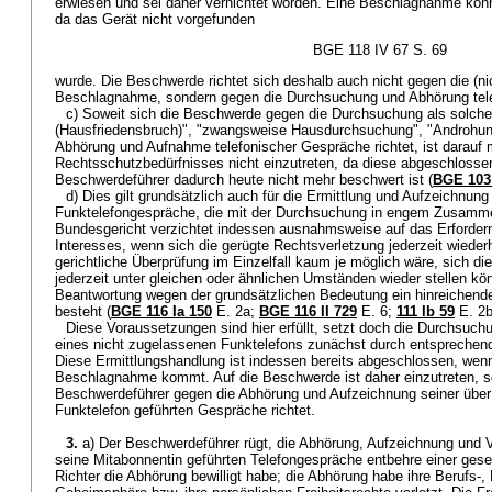
erwiesen und sei daher vernichtet worden. Eine Beschlagnahme konnt
da das Gerät nicht vorgefunden
BGE 118 IV 67 S. 69
wurde. Die Beschwerde richtet sich deshalb auch nicht gegen die (
Beschlagnahme, sondern gegen die Durchsuchung und Abhörung tel
c) Soweit sich die Beschwerde gegen die Durchsuchung als solche 
(Hausfriedensbruch)", "zwangsweise Hausdurchsuchung", "Androhun
Abhörung und Aufnahme telefonischer Gespräche richtet, ist darauf 
Rechtsschutzbedürfnisses nicht einzutreten, da diese abgeschlosse
Beschwerdeführer dadurch heute nicht mehr beschwert ist (
BGE 103 
d) Dies gilt grundsätzlich auch für die Ermittlung und Aufzeichnung
Funktelefongespräche, die mit der Durchsuchung in engem Zusamm
Bundesgericht verzichtet indessen ausnahmsweise auf das Erfordern
Interesses, wenn sich die gerügte Rechtsverletzung jederzeit wiederh
gerichtliche Überprüfung im Einzelfall kaum je möglich wäre, sich d
jederzeit unter gleichen oder ähnlichen Umständen wieder stellen kö
Beantwortung wegen der grundsätzlichen Bedeutung ein hinreichende
besteht (
BGE 116 Ia 150
E. 2a;
BGE 116 II 729
E. 6;
111 Ib 59
E. 2b
Diese Voraussetzungen sind hier erfüllt, setzt doch die Durchsuch
eines nicht zugelassenen Funktelefons zunächst durch entsprechend
Diese Ermittlungshandlung ist indessen bereits abgeschlossen, we
Beschlagnahme kommt. Auf die Beschwerde ist daher einzutreten, so
Beschwerdeführer gegen die Abhörung und Aufzeichnung seiner über
Funktelefon geführten Gespräche richtet.
3.
a) Der Beschwerdeführer rügt, die Abhörung, Aufzeichnung und V
seine Mitabonnentin geführten Telefongespräche entbehre einer gese
Richter die Abhörung bewilligt habe; die Abhörung habe ihre Berufs-, P