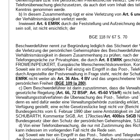
Geheimsphäre bzw. ihre persönlichen Freiheitsrechte verletzt. Die 
Telefonüberwachung gleichzusetzen, da auch dort vom Inhalt des t
Kenntnis genommen werde.
b) In diesem Zusammenhang rügt er eine Verletzung von
Art. 6 u
der Verhältnismässigkeit verletzt werde.
Inwieweit
Art. 6 EMRK
durch die Feststellung und Aufzeichnung de
sein soll, ist nicht ersichtlich; der
BGE 118 IV 67 S. 70
Beschwerdeführer nennt zur Begründung lediglich das Stichwort der 
die Verletzung der persönlichen Geheimsphäre des Beschwerdeführers
Verhältnismässigkeit in diesem Zusammenhang zu prüfen; nach der
Telefongespräche zur Privatsphäre, die durch
Art. 8 EMRK
geschützt
FROWEIN/PEUKERT, Europäische Menschenrechtskonvention, Ko
Soweit wie im vorliegenden Fall einzig ein Eingriff in das Post-, Tel
durch Angestellte der Postverwaltung in Frage steht, reicht der Sch
EMRK
nicht weiter als
Art. 36 Abs. 4 BV
und das ungeschriebene Ve
persönlichen Freiheit (
BGE 109 Ia 280
).
c) Dem Beschwerdeführer ist darin zuzustimmen, dass die Verwalt
gesetzliche Regelung (
Art. 66, 72 BStP
;
Art. 45-60 VStrR
) nicht bef
Verwaltungsstrafverfahren die Überwachung des Post-, Telefon- und
denn es wird dafür weder eine Verwaltungsbehörde zuständig erklär
Verfügung gestellt; eine echte Gesetzeslücke liegt nicht vor (Beric
Bundesgerichts vom 6. Februar 1990 über seine Amtstätigkeit im Jah
SCHUBARTH, Kommentar StGB, Art. 179octies/
Art. 400bis StGB
N
Bundesgesetz über den Schutz der persönlichen Geheimsphäre, SJZ
d) Von einer Telefonüberwachung, die nur mit Zustimmung des Richt
kann indessen im vorliegenden Fall nicht die Rede sein.
aa) Soweit wie hier ein Eingriff in das Post-, Telefon- und Telegra
der Postverwaltung in Frage steht, betrifft dieser die Bestimmung v