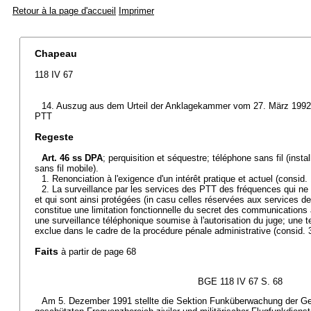
Retour à la page d'accueil
Imprimer
Chapeau
118 IV 67
14. Auszug aus dem Urteil der Anklagekammer vom 27. März 1992 i
PTT
Regeste
Art. 46 ss DPA
; perquisition et séquestre; téléphone sans fil (insta
sans fil mobile).
1. Renonciation à l'exigence d'un intérêt pratique et actuel (consid. 
2. La surveillance par les services des PTT des fréquences qui ne 
et qui sont ainsi protégées (in casu celles réservées aux services des 
constitue une limitation fonctionnelle du secret des communications
une surveillance téléphonique soumise à l'autorisation du juge; une te
exclue dans le cadre de la procédure pénale administrative (consid. 3
Faits
à partir de page 68
BGE 118 IV 67 S. 68
Am 5. Dezember 1991 stellte die Sektion Funküberwachung der Ge