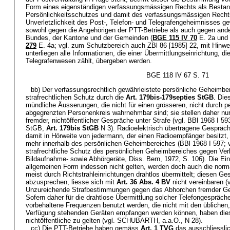
Form eines eigenständigen verfassungsmässigen Rechts als Bestand
Persönlichkeitsschutzes und damit des verfassungsmässigen Rechts 
Unverletzlichkeit des Post-, Telefon- und Telegrafengeheimnisses gew
sowohl gegen die Angehörigen der PTT-Betriebe als auch gegen ande
Bundes, der Kantone und der Gemeinden (
BGE 115 IV 70
E. 2a und 
279
E. 4a; vgl. zum Schutzbereich auch ZBl 86 [1985] 22, mit Hinw
unterliegen alle Informationen, die einer Übermittlungseinrichtung, d
Telegrafenwesen zählt, übergeben werden.
BGE 118 IV 67 S. 71
bb) Der verfassungsrechtlich gewährleistete persönliche Geheimber
strafrechtlichen Schutz durch die
Art. 179bis-179septies StGB
. Di
mündliche Äusserungen, die nicht für einen grösseren, nicht durch 
abgegrenzten Personenkreis wahrnehmbar sind; sie stellen daher n
fremder, nichtöffentlicher Gespräche unter Strafe (vgl. BBl 1968
StGB,
Art. 179bis StGB
N 3). Radioelektrisch übertragene Gespräch
damit in Hörweite von jedermann, der einen Radioempfänger besitzt, 
mehr innerhalb des persönlichen Geheimbereiches (BBl 1968 I 597
strafrechtliche Schutz des persönlichen Geheimbereiches gegen Ver
Bildaufnahme- sowie Abhörgeräte, Diss. Bern, 1972, S. 106). Die Ei
allgemeinen Form indessen nicht gelten, werden doch auch die nor
meist durch Richtstrahleinrichtungen drahtlos übermittelt; diesen 
abzusprechen, liesse sich mit
Art. 36 Abs. 4 BV
nicht vereinbaren 
Unzureichende Strafbestimmungen gegen das Abhorchen fremder Ge
Sofern daher für die drahtlose Übermittlung solcher Telefongespräc
vorbehaltene Frequenzen benutzt werden, die nicht mit den üblichen
Verfügung stehenden Geräten empfangen werden können, haben die
nichtöffentliche zu gelten (vgl. SCHUBARTH, a.a.O., N 28).
cc) Die PTT-Betriebe haben gemäss
Art. 1 TVG
das ausschliessli