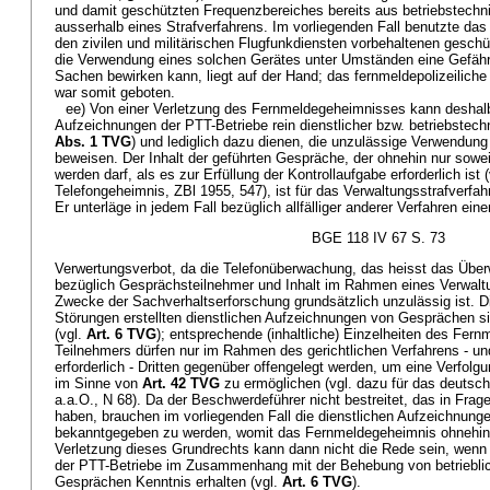
und damit geschützten Frequenzbereiches bereits aus betriebstech
ausserhalb eines Strafverfahrens. Im vorliegenden Fall benutzte das 
den zivilen und militärischen Flugfunkdiensten vorbehaltenen gesch
die Verwendung eines solchen Gerätes unter Umständen eine Gefäh
Sachen bewirken kann, liegt auf der Hand; das fernmeldepolizeiliche
war somit geboten.
ee) Von einer Verletzung des Fernmeldegeheimnisses kann deshalb
Aufzeichnungen der PTT-Betriebe rein dienstlicher bzw. betriebstech
Abs. 1 TVG
) und lediglich dazu dienen, die unzulässige Verwendun
beweisen. Der Inhalt der geführten Gespräche, der ohnehin nur sow
werden darf, als es zur Erfüllung der Kontrollaufgabe erforderlich is
Telefongeheimnis, ZBl 1955, 547), ist für das Verwaltungsstrafverfa
Er unterläge in jedem Fall bezüglich allfälliger anderer Verfahren ein
BGE 118 IV 67 S. 73
Verwertungsverbot, da die Telefonüberwachung, das heisst das Übe
bezüglich Gesprächsteilnehmer und Inhalt im Rahmen eines Verwalt
Zwecke der Sachverhaltserforschung grundsätzlich unzulässig ist. Di
Störungen erstellten dienstlichen Aufzeichnungen von Gesprächen s
(vgl.
Art. 6 TVG
); entsprechende (inhaltliche) Einzelheiten des Fern
Teilnehmers dürfen nur im Rahmen des gerichtlichen Verfahrens - un
erforderlich - Dritten gegenüber offengelegt werden, um eine Verfol
im Sinne von
Art. 42 TVG
zu ermöglichen (vgl. dazu für das deut
a.a.O., N 68). Da der Beschwerdeführer nicht bestreitet, das in Fra
haben, brauchen im vorliegenden Fall die dienstlichen Aufzeichnung
bekanntgegeben zu werden, womit das Fernmeldegeheimnis ohnehin g
Verletzung dieses Grundrechts kann dann nicht die Rede sein, wenn -
der PTT-Betriebe im Zusammenhang mit der Behebung von betriebli
Gesprächen Kenntnis erhalten (vgl.
Art. 6 TVG
).