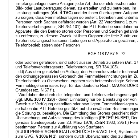
Empfangsanlagen sowie Anlagen jeder Art, die der elektrischen oder 
Bild- oder Lautübertragung dienen, zu erstellen und zu betreiben. I
Leistungsauftrages (
Art. 4 TVG
) und der ihnen übertragenen Aufgabe
zu sorgen, dass Fernmeldeanlagen so erstellt, betrieben und unterh
Personen noch Sachen gefährdet werden (Art. 22 Verordnung 1 zum 
Telefonverkehrsgesetz; SR 784.101); die PTT-Betriebe sind daher au
Apparate, die den Betrieb stören oder Personen und Sachen gefährde
zu entfernen; zu diesem Zweck ist ihren Organen der freie Zutritt zur
Telefonnetz angeschlossenen Leitungen und Apparate zu gewähren; A
Telefonbetrieb stören oder Personen
BGE 118 IV 67 S. 72
oder Sachen gefährden, sind sofort ausser Betrieb zu setzen (Art. 1
und Telefonverkehrsgesetz; Telefonordnung, SR 784.103).
dd) Aus dem gesetzlichen Auftrag, den Fernmeldeverkehr technisc
den ordnungsgemässen Gebrauch der Fernmeldeeinrichtungen im 
Telefonbetrieb zu überwachen, ergeben sich betriebsbedingte Schra
Fernmeldegeheimnisses (vgl. für das deutsche Recht MAUNZ-DÜR
Grundgesetz, N 67 f.).
Wird daher die durch die Telegrafen- und Telefonverkehrsgesetzg
(vgl.
BGE 103 IV 120
) - deren Einhaltung nur bei Benützung der vo
Zweck zur Verfügung gestellten oder bewilligten Fernmeldeanlagen v
so haben die PTT-Betriebe gestützt auf die erwähnten Bestimmungen
die Störung zu beseitigen. Die Ermittlung des Störers geschieht nicht
Überwachung und Aufzeichnung des künftigen (PETER HUBER, Der
gemäss Bundesgesetz vom 23. März 1979, ZStrR 1980, 296 f.) Fern
bestimmten Person zur Aufklärung von Straftaten
(RUDOLPHI/FRISCH/ROGALL/SCHLÜCHTER/WOLTER, Systematisc
zum GVG,
§ 100a N 1
), sondern durch Überwachung des zu diesem 