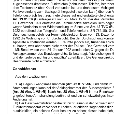
geschützten Frequenzbereich ziviler und militärischer Flugfunkdienste
zugelassenes drahtloses Funktelefon (schnurloses Telefon, bestehe
dem Telefonnetz über Kabel verbunden ist, und drahtlosem Mobilgerä
Funkverbindung zum Basisgerät hergestellt werden kann) über den A
Telefongespräch fest, zeichnete dieses auf und erstattete gleichent
Art. 19 VStrR
(Bundesgesetz vom 22. März 1974 über das Verwaltun
11. Dezember 1991 eröffnete die Fernmeldekreisdirektion Bern gege
wegen Verdachts einer Widerhandlung im Sinne von
Art. 42 TVG
(Bu
1922 betreffend den Telegrafen- und Telefonverkehr; SR 784.10). Ges
Durchsuchungsbefehl der Fernmeldedirektion Bern vom 13. Dezemb
1992 die Wohnung von C. durchsucht. Bei der Durchsuchung konnte
Apparate aufgefunden werden. C. räumte jedoch ein, früher ein solc
zu haben, was aber heute nicht mehr der Fall sei. Das Gerät sei ver
Mit Beschwerde vom 24. Januar 1992 wendet sich C. gegen die D
Anklagekammer des Bundesgerichts. Er beantragt, "die bisherigen Ha
und demzufolge nichtig und ungültig" zu erklären. Die Generaldirekti
Beschwerde nicht einzutreten.
Considérants
Aus den Erwägungen:
1.
a) Gegen Zwangsmassnahmen (
Art. 45 ff. VStrR
) und damit i
Amtshandlungen kann bei der Anklagekammer des Bundesgerichts B
(
Art. 26 Abs. 1 VStrR
). Nach
Art. 28 Abs. 1 VStrR
ist zur Beschwerd
angefochtene Amtshandlung berührt ist und ein schutzwürdiges Inte
Änderung hat.
b) Der Beschwerdeführer bestreitet nicht, einen in der Schweiz ni
Funktelefonapparat verwendet zu haben; er erklärte sogar anlässlic
ausdrücklich, ein solches Gerät benutzt zu haben; dieses habe sich