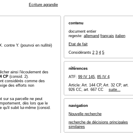
Ecriture agrandie
contenu
document entier
regeste:
allemand
français
italien
Etat de fait
. contre Y. (pourvoi en nullité)
Considérants
2
3
4
5
références
pêcher ainsi l'écoulement des
44 CP
(consid. 2).
ATF:
99 IV 145
,
85 IV 4
sont considérés comme des
Article: Art. 144 CP, Art. 32 CP, art.
xige des efforts non
926 CC, art. 667 CC
suite...
nt sur sa parcelle ne peut
omportement, dès lors que le
navigation
e qu'il subit lui-même (consid.
Nouvelle recherche
recherche de décisions principales
similaires