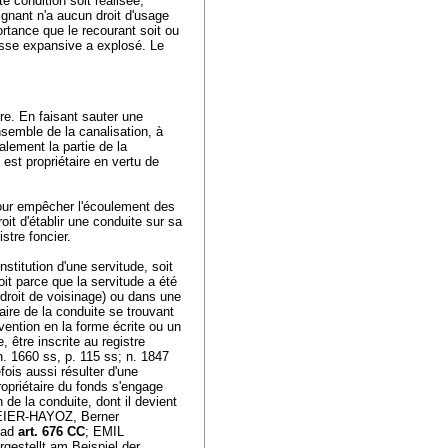
e condition soit réalisée,
ignant n'a aucun droit d'usage
ortance que le recourant soit ou
ousse expansive a explosé. Le
re. En faisant sauter une
nsemble de la canalisation, à
alement la partie de la
i est propriétaire en vertu de
e pour empêcher l'écoulement des
oit d'établir une conduite sur sa
istre foncier.
nstitution d'une servitude, soit
oit parce que la servitude a été
(droit de voisinage) ou dans une
taire de la conduite se trouvant
vention en la forme écrite ou un
 être inscrite au registre
. 1660 ss, p. 115 ss; n. 1847
efois aussi résulter d'une
ropriétaire du fonds s'engage
n de la conduite, dont il devient
 MEIER-HAYOZ, Berner
 ad
art. 676 CC
; EMIL
estellt am Beispiel der