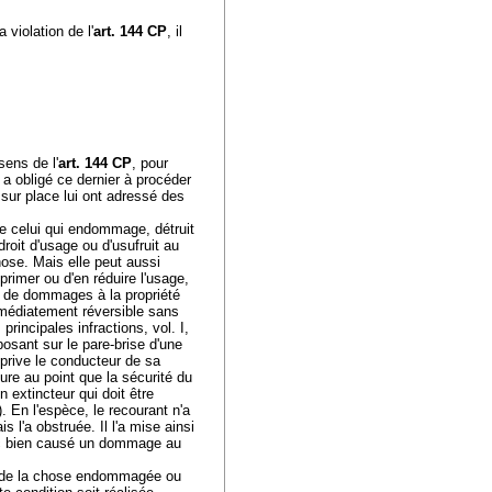
 violation de l'
art. 144 CP
, il
ens de l'
art. 144 CP
, pour
 a obligé ce dernier à procéder
 sur place lui ont adressé des
de celui qui endommage, détruit
roit d'usage ou d'usufruit au
chose. Mais elle peut aussi
primer ou d'en réduire l'usage,
le de dommages à la propriété
mmédiatement réversible sans
principales infractions, vol. I,
osant sur le pare-brise d'une
i prive le conducteur de sa
ure au point que la sécurité du
 extincteur qui doit être
 En l'espèce, le recourant n'a
l'a obstruée. Il l'a mise ainsi
nc bien causé un dommage au
re de la chose endommagée ou