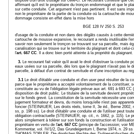
dispose d'un droit d'usage sur celle-ci. Le recourant conteste que cett
affirmant qu'il est le propriétaire du tronçon endommagé et que le pla
sur cette conduite. Cet argument n'est pas pertinent. Il est sans imp
non le propriétaire de la partie de la conduite où la cartouche de m
dommage consiste en effet dans la mise hors
BGE 128 IV 250 S. 253
d'usage de la conduite et non dans des dégâts causés à cette derniè
cartouche de mousse expansive, le recourant a rendu inutilisable l'e
savoir non seulement le tronçon se trouvant sur sa parcelle, mais ég
canalisation qui se trouve sur le territoire du plaignant et dont celui-c
l'
art. 667 CC
. Il a donc bien porté atteinte à la propriété du plaignant.
3.
Le recourant fait valoir qu'il avait le droit d'obstruer la conduit
eaux usées sur sa parcelle, dès lors que le plaignant n'avait pas le dr
parcelle, à défaut d'un contrat de servitude et d'une inscription au reg
3.1
Le droit d'établir une conduite et d'en user peut résulter de la co
parce que le propriétaire a accepté volontairement de la constituer, s
constituée au vu de l'obligation légale prévue aux art. 691 à 693 CC 
disposition de droit public. Le titulaire de la servitude devient proprié
sur le fonds grevé. La constitution de la servitude nécessite une con
jugement formateur et devra, du moins lorsqu'elle n'est pas apparente,
foncier (STEINAUER, Les droits réels, tome II, 3e éd., Berne 2002, n
ss, p. 198 ss). Le droit d'établir une conduite et de l'utiliser peut tout
obligation contractuelle (STEINAUER, op. cit., n. 1662, p. 115). Le p
alors simplement à tolérer sur son fonds la construction et l'utilisatio
propriétaire en vertu de l'
art. 667 CC
(principe de l'accession; voir
Kommentar, vol. IV/1/2, Das Grundeigentum I, Berne 1974, n. 29 ss
THOMAS TOBLER, Die dinglichen Rechte des Zivilgesetzbuches darg