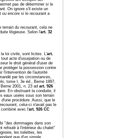
 permet pas de déterminer si le
ant. On ignore s'il existe un
t ou encore si le recourant a
e terrain du recourant, cela ne
uite litigieuse. Selon l'
art. 32
a loi civile, sont licites. L'
art.
 tout acte d'usurpation ou de
seur le droit général d'user de
ur protéger la possession contre
ir l'intervention de l'autorité
ommandé par les circonstances,
ls, tome I, 3e éd., Berne 1997,
, Berne 2001, n. 23 ad
art. 926
aire. En obstruant la conduite, il
s eaux usées sous son terrain
s d'une procédure. Aussi, que le
 recourant, celui-ci n'avait pas le
combiné avec l'
art. 926 CC
 subi "des dommages dans son
 refoulé à l'intérieur du chalet"
noire, les toilettes, les
ependant que d'un simple