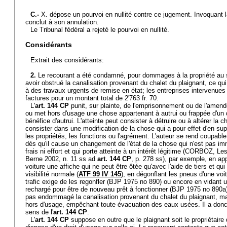
C.-
X. dépose un pourvoi en nullité contre ce jugement. Invoquant la
conclut à son annulation.
Le Tribunal fédéral a rejeté le pourvoi en nullité.
Considérants
Extrait des considérants:
2.
Le recourant a été condamné, pour dommages à la propriété au s
avoir obstrué la canalisation provenant du chalet du plaignant, ce qui
à des travaux urgents de remise en état; les entreprises intervenues
factures pour un montant total de 2'763 fr. 70.
L'
art. 144 CP
punit, sur plainte, de l'emprisonnement ou de l'amen
ou met hors d'usage une chose appartenant à autrui ou frappée d'un d
bénéfice d'autrui. L'atteinte peut consister à détruire ou à altérer la 
consister dans une modification de la chose qui a pour effet d'en sup
les propriétés, les fonctions ou l'agrément. L'auteur se rend coupab
dès qu'il cause un changement de l'état de la chose qui n'est pas i
frais ni effort et qui porte atteinte à un intérêt légitime (CORBOZ, Les 
Berne 2002, n. 11 ss ad
art. 144 CP
, p. 278 ss), par exemple, en app
voiture une affiche qui ne peut être ôtée qu'avec l'aide de tiers et qu
visibilité normale (
ATF 99 IV 145
), en dégonflant les pneus d'une voit
trafic exige de les regonfler (BJP 1975 no 890) ou encore en vidant un
rechargé pour être de nouveau prêt à fonctionner (BJP 1975 no 890a).
pas endommagé la canalisation provenant du chalet du plaignant, mais 
hors d'usage, empêchant toute évacuation des eaux usées. Il a do
sens de l'
art. 144 CP
.
L'
art. 144 CP
suppose en outre que le plaignant soit le propriétai