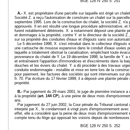
BGE 128 IV 250 S. 251
A.-
X. est propriétaire d'une parcelle sur laquelle est érigé un chal
Société Z. a reçu l'autorisation de construire un chalet sur la parcell
septembre 1995. Lors de la construction du chalet, la société Z. n'a
approuvés. Il en est résulté une longue procédure administrative, et l
furent notablement détériorés. X. a notamment déposé une plainte pé
et dommages à la propriété, contre Y. et le directeur de la société Z.,
sur sa propriété des conduites d'eaux et d'égouts sans son autorisati
Le 5 décembre 1998, X. s'est introduit dans le collecteur d'égouts si
une cartouche de mousse expansive dans le conduit d'eaux usées pr
laquelle a totalement obstrué la canalisation, empêchant toute évac
provenance du chalet de Y. Le 19 décembre 1998, la famille de Y. a c
et entraînaient l'apparition d'immondices et d'excréments dans la baign
douches et les éviers du chalet. Y. a dû procéder à des travaux urge
conduite endommagée - installée et mise en terre lors de la construct
pour paiement, les factures des sociétés qui sont intervenues sur pl
fr. 70. Par écriture du 17 février 1999, il a déposé une plainte péna
propriété.
B.-
Par jugement du 29 mars 2001, le juge de première instance
à la propriété (
art. 144 CP
), à une peine de deux mois d'emprisonne
ans.
Par jugement du 27 juin 2002, la Cour pénale du Tribunal cantonal a
interjeté par X., le condamnant à vingt jours d'emprisonnement avec
effet, elle a considéré que la peine de deux mois d'emprisonnement
compte tenu du litige qui opposait les voisins depuis de nombreuse
BGE 128 IV 250 S. 252