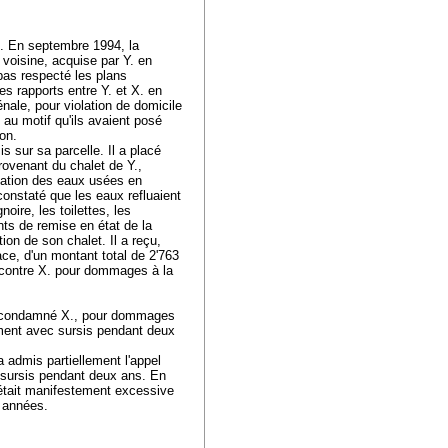
et. En septembre 1994, la
e voisine, acquise par Y. en
 pas respecté les plans
es rapports entre Y. et X. en
nale, pour violation de domicile
 au motif qu'ils avaient posé
on.
s sur sa parcelle. Il a placé
ovenant du chalet de Y.,
uation des eaux usées en
onstaté que les eaux refluaient
oire, les toilettes, les
nts de remise en état de la
ion de son chalet. Il a reçu,
ace, d'un montant total de 2'763
le contre X. pour dommages à la
 a condamné X., pour dommages
ment avec sursis pendant deux
 admis partiellement l'appel
 sursis pendant deux ans. En
 était manifestement excessive
s années.