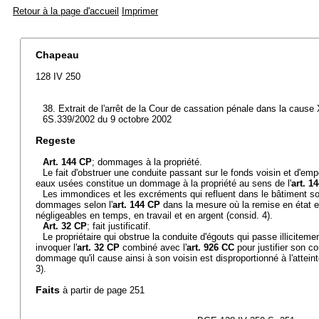
Retour à la page d'accueil
Imprimer
Chapeau
128 IV 250
38. Extrait de l'arrêt de la Cour de cassation pénale dans la cause X
6S.339/2002 du 9 octobre 2002
Regeste
Art. 144 CP
; dommages à la propriété.
Le fait d'obstruer une conduite passant sur le fonds voisin et d'em
eaux usées constitue un dommage à la propriété au sens de l'
art. 1
Les immondices et les excréments qui refluent dans le bâtiment 
dommages selon l'
art. 144 CP
dans la mesure où la remise en état e
négligeables en temps, en travail et en argent (consid. 4).
Art. 32 CP
; fait justificatif.
Le propriétaire qui obstrue la conduite d'égouts qui passe illiciteme
invoquer l'
art. 32 CP
combiné avec l'
art. 926 CC
pour justifier son c
dommage qu'il cause ainsi à son voisin est disproportionné à l'atteint
3).
Faits
à partir de page 251