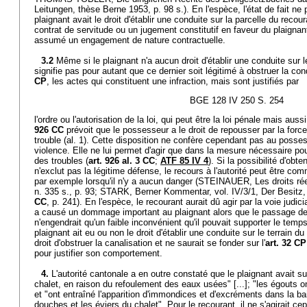
Leitungen, thèse Berne 1953, p. 98 s.). En l'espèce, l'état de fait ne
plaignant avait le droit d'établir une conduite sur la parcelle du recour
contrat de servitude ou un jugement constitutif en faveur du plaignan
assumé un engagement de nature contractuelle.
3.2
Même si le plaignant n'a aucun droit d'établir une conduite sur l
signifie pas pour autant que ce dernier soit légitimé à obstruer la cond
CP
, les actes qui constituent une infraction, mais sont justifiés par
BGE 128 IV 250 S. 254
l'ordre ou l'autorisation de la loi, qui peut être la loi pénale mais aussi l
926 CC
prévoit que le possesseur a le droit de repousser par la force
trouble (al. 1). Cette disposition ne confère cependant pas au posses
violence. Elle ne lui permet d'agir que dans la mesure nécessaire po
des troubles (
art. 926 al. 3 CC
;
ATF 85 IV 4
). Si la possibilité d'obten
n'exclut pas la légitime défense, le recours à l'autorité peut être c
par exemple lorsqu'il n'y a aucun danger (STEINAUER, Les droits rée
n. 335 s., p. 93; STARK, Berner Kommentar, vol. IV/3/1, Der Besitz
CC
, p. 241). En l'espèce, le recourant aurait dû agir par la voie judici
a causé un dommage important au plaignant alors que le passage de
n'engendrait qu'un faible inconvénient qu'il pouvait supporter le temp
plaignant ait eu ou non le droit d'établir une conduite sur le terrain du
droit d'obstruer la canalisation et ne saurait se fonder sur l'
art. 32 CP
pour justifier son comportement.
4.
L'autorité cantonale a en outre constaté que le plaignant avait
chalet, en raison du refoulement des eaux usées" [...]; "les égouts ont
et "ont entraîné l'apparition d'immondices et d'excréments dans la baig
douches et les éviers du chalet". Pour le recourant, il ne s'agirait c