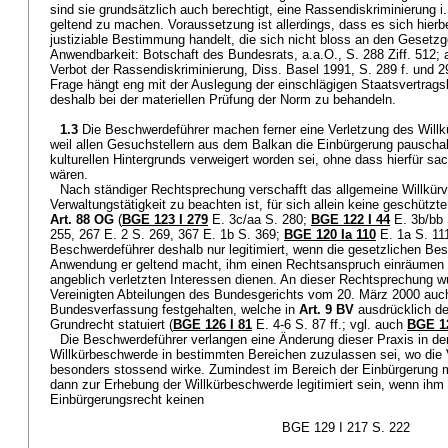
sind sie grundsätzlich auch berechtigt, eine Rassendiskriminierung i
geltend zu machen. Voraussetzung ist allerdings, dass es sich hierb
justiziable Bestimmung handelt, die sich nicht bloss an den Gesetzg
Anwendbarkeit: Botschaft des Bundesrats, a.a.O., S. 288 Ziff. 5
Verbot der Rassendiskriminierung, Diss. Basel 1991, S. 289 f. und 2
Frage hängt eng mit der Auslegung der einschlägigen Staatsvertra
deshalb bei der materiellen Prüfung der Norm zu behandeln.
1.3
Die Beschwerdeführer machen ferner eine Verletzung des Willkü
weil allen Gesuchstellern aus dem Balkan die Einbürgerung pauschal
kulturellen Hintergrunds verweigert worden sei, ohne dass hierfür sac
wären.
Nach ständiger Rechtsprechung verschafft das allgemeine Willkürve
Verwaltungstätigkeit zu beachten ist, für sich allein keine geschütz
Art. 88 OG
(
BGE 123 I 279
E. 3c/aa S. 280;
BGE 122 I 44
E. 3b/bb 
255, 267 E. 2 S. 269, 367 E. 1b S. 369;
BGE 120 Ia 110
E. 1a S. 111
Beschwerdeführer deshalb nur legitimiert, wenn die gesetzlichen Bes
Anwendung er geltend macht, ihm einen Rechtsanspruch einräumen 
angeblich verletzten Interessen dienen. An dieser Rechtsprechung w
Vereinigten Abteilungen des Bundesgerichts vom 20. März 2000 auch
Bundesverfassung festgehalten, welche in
Art. 9 BV
ausdrücklich de
Grundrecht statuiert (
BGE 126 I 81
E. 4-6 S. 87 ff.; vgl. auch
BGE 12
Die Beschwerdeführer verlangen eine Änderung dieser Praxis in de
Willkürbeschwerde in bestimmten Bereichen zuzulassen sei, wo die V
besonders stossend wirke. Zumindest im Bereich der Einbürgerung 
dann zur Erhebung der Willkürbeschwerde legitimiert sein, wenn ihm 
Einbürgerungsrecht keinen
BGE 129 I 217 S. 222