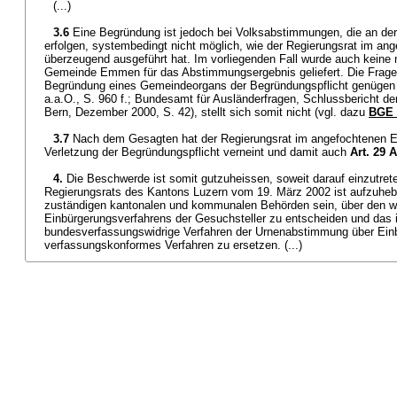
(...)
3.6
Eine Begründung ist jedoch bei Volksabstimmungen, die an de
erfolgen, systembedingt nicht möglich, wie der Regierungsrat im an
überzeugend ausgeführt hat. Im vorliegenden Fall wurde auch keine
Gemeinde Emmen für das Abstimmungsergebnis geliefert. Die Frag
Begründung eines Gemeindeorgans der Begründungspflicht genüg
a.a.O., S. 960 f.; Bundesamt für Ausländerfragen, Schlussbericht de
Bern, Dezember 2000, S. 42), stellt sich somit nicht (vgl. dazu
BGE 
3.7
Nach dem Gesagten hat der Regierungsrat im angefochtenen E
Verletzung der Begründungspflicht verneint und damit auch
Art. 29 
4.
Die Beschwerde ist somit gutzuheissen, soweit darauf einzutrete
Regierungsrats des Kantons Luzern vom 19. März 2002 ist aufzuheb
zuständigen kantonalen und kommunalen Behörden sein, über den w
Einbürgerungsverfahrens der Gesuchsteller zu entscheiden und das
bundesverfassungswidrige Verfahren der Urnenabstimmung über Ein
verfassungskonformes Verfahren zu ersetzen. (...)