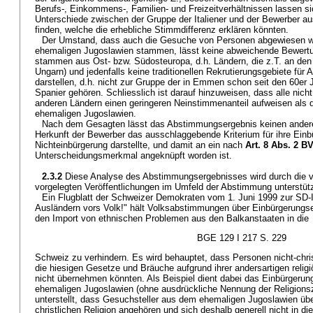
Berufs-, Einkommens-, Familien- und Freizeitverhältnissen lassen si
Unterschiede zwischen der Gruppe der Italiener und der Bewerber 
finden, welche die erhebliche Stimmdifferenz erklären könnten.
Der Umstand, dass auch die Gesuche von Personen abgewiesen wu
ehemaligen Jugoslawien stammen, lässt keine abweichende Bewert
stammen aus Ost- bzw. Südosteuropa, d.h. Ländern, die z.T. an den
Ungarn) und jedenfalls keine traditionellen Rekrutierungsgebiete für
darstellen, d.h. nicht zur Gruppe der in Emmen schon seit den 60er Ja
Spanier gehören. Schliesslich ist darauf hinzuweisen, dass alle nic
anderen Ländern einen geringeren Neinstimmenanteil aufweisen als
ehemaligen Jugoslawien.
Nach dem Gesagten lässt das Abstimmungsergebnis keinen andere
Herkunft der Bewerber das ausschlaggebende Kriterium für ihre Einb
Nichteinbürgerung darstellte, und damit an ein nach
Art. 8 Abs. 2 B
Unterscheidungsmerkmal angeknüpft worden ist.
2.3.2
Diese Analyse des Abstimmungsergebnisses wird durch die 
vorgelegten Veröffentlichungen im Umfeld der Abstimmung unterstütz
Ein Flugblatt der Schweizer Demokraten vom 1. Juni 1999 zur SD-I
Ausländern vors Volk!" hält Volksabstimmungen über Einbürgerungs
den Import von ethnischen Problemen aus den Balkanstaaten in die
BGE 129 I 217 S. 229
Schweiz zu verhindern. Es wird behauptet, dass Personen nicht-chris
die hiesigen Gesetze und Bräuche aufgrund ihrer andersartigen relig
nicht übernehmen könnten. Als Beispiel dient dabei das Einbürgeru
ehemaligen Jugoslawien (ohne ausdrückliche Nennung der Religionsz
unterstellt, dass Gesuchsteller aus dem ehemaligen Jugoslawien übe
christlichen Religion angehören und sich deshalb generell nicht in d