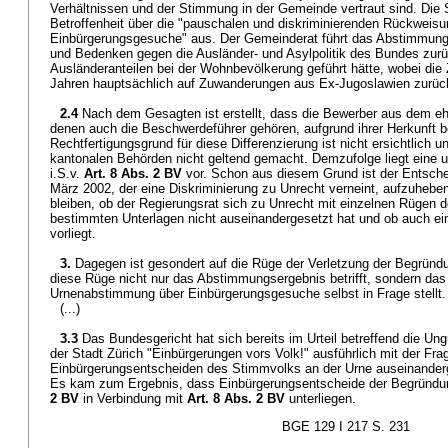
Verhältnissen und der Stimmung in der Gemeinde vertraut sind. Die 
Betroffenheit über die "pauschalen und diskriminierenden Rückweisu
Einbürgerungsgesuche" aus. Der Gemeinderat führt das Abstimmungs
und Bedenken gegen die Ausländer- und Asylpolitik des Bundes zur
Ausländeranteilen bei der Wohnbevölkerung geführt hätte, wobei die
Jahren hauptsächlich auf Zuwanderungen aus Ex-Jugoslawien zurück
2.4
Nach dem Gesagten ist erstellt, dass die Bewerber aus dem e
denen auch die Beschwerdeführer gehören, aufgrund ihrer Herkunft b
Rechtfertigungsgrund für diese Differenzierung ist nicht ersichtlich 
kantonalen Behörden nicht geltend gemacht. Demzufolge liegt eine u
i.S.v.
Art. 8 Abs. 2 BV
vor. Schon aus diesem Grund ist der Entsche
März 2002, der eine Diskriminierung zu Unrecht verneint, aufzuhebe
bleiben, ob der Regierungsrat sich zu Unrecht mit einzelnen Rügen 
bestimmten Unterlagen nicht auseinandergesetzt hat und ob auch e
vorliegt.
3.
Dagegen ist gesondert auf die Rüge der Verletzung der Begründu
diese Rüge nicht nur das Abstimmungsergebnis betrifft, sondern das
Urnenabstimmung über Einbürgerungsgesuche selbst in Frage stellt.
(...)
3.3
Das Bundesgericht hat sich bereits im Urteil betreffend die Ungü
der Stadt Zürich "Einbürgerungen vors Volk!" ausführlich mit der Fra
Einbürgerungsentscheiden des Stimmvolks an der Urne auseinanderg
Es kam zum Ergebnis, dass Einbürgerungsentscheide der Begründu
2 BV
in Verbindung mit
Art. 8 Abs. 2 BV
unterliegen.
BGE 129 I 217 S. 231