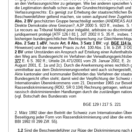
an den Verfassungsrichter zu gelangen. Wie bei anderen speziellen 
die Legitimation deshalb schon aus der Grundrechtsträgerschaft und
Verfassungsrechts: Es genügt zur Erhebung der staatsrechtlichen 
Beschwerdeführer geltend machen, sie seien aufgrund ihrer Zugehör
Abs. 2 BV
geschützten Gruppe benachteiligt worden (ANDREAS 
Direkte Demokratie ohne Grenzen?, AJP 2000 S. 923 ff., insbes. 
Le recours au Tribunal fédéral pour inégalité, arbitraire ou discriminati
juridiquement protégé [ATF 126 I 81 ], JdT 2002 II S. 35 ff., insbes. 
bisherigen bundesgerichtlichen Rechtsprechung zur Gleichberechtig
Abs. 2 Satz 1 aBV
, heute
Art. 8 Abs. 3 Satz 1 BV
; vgl.
BGE 114 Ia
Hinweisen) und der neueren Praxis zu Art. 100 Abs. 1 lit. b Ziff. 3 
2 BV
unter Umständen ein Anspruch auf Erteilung einer Aufenthaltsb
den Weg ans Bundesgericht im Verfahren der Verwaltungsgerichtsbe
377
E. 6 S. 392 ff.; Urteile 2A.471/2001 vom 29. Januar 2002, E. 2
August 2001, E. 1a und 2c). Durch die Anerkennung eines rechtlich 
unmittelbar aus dem Diskriminierungsverbot wird auch sichergestellt
Akte kantonaler und kommunaler Behörden das Verfahren der staats
Bundesgericht offen steht; damit wird der Verpflichtung der Schweiz
Internationalen Übereinkommens vom 21. Dezember 1965 zur Beseit
Rassendiskriminierung (RDÜ; SR 0.104) Rechnung getragen, wirksa
rassisch diskriminierenden Handlungen durch die zuständigen nation
(vgl. Botschaft des Bundesrats vom
BGE 129 I 217 S. 221
2. März 1992 über den Beitritt der Schweiz zum Internationalen Üb
Beseitigung jeder Form von Rassendiskriminierung und über die ents
BBl 1992 III 299 Ziff. 55).
1.2
Sind die Beschwerdeführer zur Rüge der Diskriminierung nach