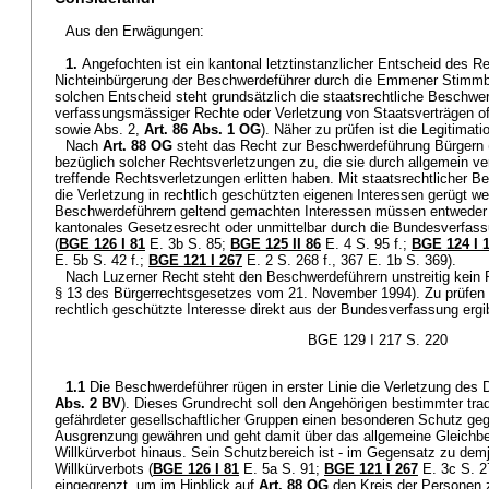
Aus den Erwägungen:
1.
Angefochten ist ein kantonal letztinstanzlicher Entscheid des Re
Nichteinbürgerung der Beschwerdeführer durch die Emmener Stimmb
solchen Entscheid steht grundsätzlich die staatsrechtliche Beschw
verfassungsmässiger Rechte oder Verletzung von Staatsverträgen offe
sowie Abs. 2,
Art. 86 Abs. 1 OG
). Näher zu prüfen ist die Legitimat
Nach
Art. 88 OG
steht das Recht zur Beschwerdeführung Bürgern (
bezüglich solcher Rechtsverletzungen zu, die sie durch allgemein ver
treffende Rechtsverletzungen erlitten haben. Mit staatsrechtlicher B
die Verletzung in rechtlich geschützten eigenen Interessen gerügt w
Beschwerdeführern geltend gemachten Interessen müssen entweder 
kantonales Gesetzesrecht oder unmittelbar durch die Bundesverfassu
(
BGE 126 I 81
E. 3b S. 85;
BGE 125 II 86
E. 4 S. 95 f.;
BGE 124 I 
E. 5b S. 42 f.;
BGE 121 I 267
E. 2 S. 268 f., 367 E. 1b S. 369).
Nach Luzerner Recht steht den Beschwerdeführern unstreitig kein R
§ 13 des Bürgerrechtsgesetzes vom 21. November 1994). Zu prüfen i
rechtlich geschützte Interesse direkt aus der Bundesverfassung ergi
BGE 129 I 217 S. 220
1.1
Die Beschwerdeführer rügen in erster Linie die Verletzung des 
Abs. 2 BV
). Dieses Grundrecht soll den Angehörigen bestimmter tradit
gefährdeter gesellschaftlicher Gruppen einen besonderen Schutz ge
Ausgrenzung gewähren und geht damit über das allgemeine Gleichb
Willkürverbot hinaus. Sein Schutzbereich ist - im Gegensatz zu dem
Willkürverbots (
BGE 126 I 81
E. 5a S. 91;
BGE 121 I 267
E. 3c S. 2
eingegrenzt, um im Hinblick auf
Art. 88 OG
den Kreis der Personen z