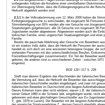
vorliegenden Indizien die Annahme einer unmittelbaren Diskriminierun
zur Überzeugung führen, dass die Einbürgerungsgesuche der Beschwe
Herkunft abgelehnt worden sind.
2.3.1
In der Volksabstimmung vom 12. März 2000 hatten die Sti
Einbürgerungsgesuche zu entscheiden, die insgesamt 56 Personen be
Stimmbeteiligung von 55% wurden alle vier Gesuche von (insgesamt 
Staatsbürgern gutgeheissen; alle 16 Gesuche von insgesamt 38 Pe
Jugoslawien wurden abgewiesen. Abgewiesen wurden auch die Einb
türkischen Familie, eines ungarischen Staatsangehörigen und einer 
Familie.
Bereits die pauschale Ablehnung aller Gesuche von Bewerbern au
ist ein starkes Indiz dafür, dass die Herkunft der Personen der aus
handelt es sich doch um eine ansonsten heterogene Gruppe, die sich
stehenden Personen mit den unterschiedlichsten Berufen, Einkomm
Freizeitbeschäftigungen zusammensetzt. Ein Teil der Bewerber wurde
geboren; die anderen sind zu verschiedenen Zeiten - zwischen 1971 
eingereist.
BGE 129 I 217 S. 228
Stellt man diesem Ergebnis das Abschneiden der italienischen Bew
die Vermutung auf, dass die Herkunft der Bewerber das ausschlaggeb
italienischen Gesuchsteller wurden eingebürgert, und zwar mit gross
italienischen Bewerber im Durchschnitt eine längere Aufenthaltsdauer
Dieses Kriterium kann aber nicht erklären, warum z.B. der italienisc
seiner Geburt 1980 in der Schweiz lebt, eingebürgert wurde, nicht ab
geborenen und etwa gleichaltrigen Gesuchsteller aus Ex-Jugoslawien
Y., geb. 1979 in Luzern). Der Bewerber mit der längsten Aufenthalts
der ungarische Staatsangehörige Z., dessen Gesuch ebenfalls abge