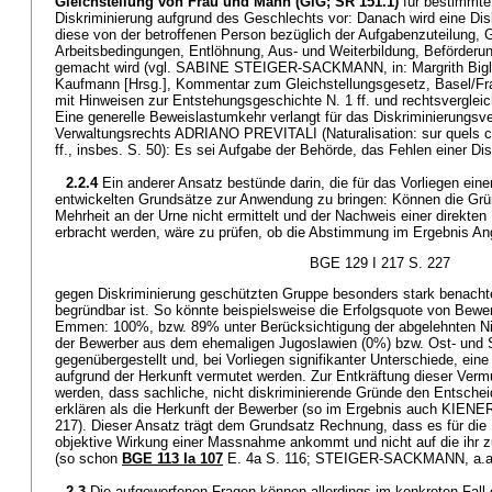
Gleichstellung von Frau und Mann (GlG; SR 151.1)
für bestimmte
Diskriminierung aufgrund des Geschlechts vor: Danach wird eine Dis
diese von der betroffenen Person bezüglich der Aufgabenzuteilung, 
Arbeitsbedingungen, Entlöhnung, Aus- und Weiterbildung, Beförderu
gemacht wird (vgl. SABINE STEIGER-SACKMANN, in: Margrith Bigle
Kaufmann [Hrsg.], Kommentar zum Gleichstellungsgesetz, Basel/Fr
mit Hinweisen zur Entstehungsgeschichte N. 1 ff. und rechtsvergleic
Eine generelle Beweislastumkehr verlangt für das Diskriminierungsv
Verwaltungsrechts ADRIANO PREVITALI (Naturalisation: sur quels cr
ff., insbes. S. 50): Es sei Aufgabe der Behörde, das Fehlen einer D
2.2.4
Ein anderer Ansatz bestünde darin, die für das Vorliegen eine
entwickelten Grundsätze zur Anwendung zu bringen: Können die Grü
Mehrheit an der Urne nicht ermittelt und der Nachweis einer direkten
erbracht werden, wäre zu prüfen, ob die Abstimmung im Ergebnis Ang
BGE 129 I 217 S. 227
gegen Diskriminierung geschützten Gruppe besonders stark benachtei
begründbar ist. So könnte beispielsweise die Erfolgsquote von Bewe
Emmen: 100%, bzw. 89% unter Berücksichtigung der abgelehnten Nie
der Bewerber aus dem ehemaligen Jugoslawien (0%) bzw. Ost- und
gegenübergestellt und, bei Vorliegen signifikanter Unterschiede, eine
aufgrund der Herkunft vermutet werden. Zur Entkräftung dieser Ver
werden, dass sachliche, nicht diskriminierende Gründe den Entsche
erklären als die Herkunft der Bewerber (so im Ergebnis auch KIENER,
217). Dieser Ansatz trägt dem Grundsatz Rechnung, dass es für die 
objektive Wirkung einer Massnahme ankommt und nicht auf die ihr z
(so schon
BGE 113 Ia 107
E. 4a S. 116; STEIGER-SACKMANN, a.a.
2.3
Die aufgeworfenen Fragen können allerdings im konkreten Fall 