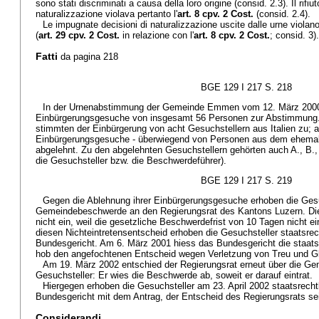
sono stati discriminati a causa della loro origine (consid. 2.3). Il rifi
naturalizzazione violava pertanto l'
art. 8 cpv. 2 Cost.
(consid. 2.4).
Le impugnate decisioni di naturalizzazione uscite dalle urne violan
(
art. 29 cpv. 2 Cost.
in relazione con l'
art. 8 cpv. 2 Cost.
; consid. 3).
Fatti
da pagina 218
BGE 129 I 217 S. 218
In der Urnenabstimmung der Gemeinde Emmen vom 12. März 2000
Einbürgerungsgesuche von insgesamt 56 Personen zur Abstimmun
stimmten der Einbürgerung von acht Gesuchstellern aus Italien zu; a
Einbürgerungsgesuche - überwiegend von Personen aus dem ehemal
abgelehnt. Zu den abgelehnten Gesuchstellern gehörten auch A., B.,
die Gesuchsteller bzw. die Beschwerdeführer).
BGE 129 I 217 S. 219
Gegen die Ablehnung ihrer Einbürgerungsgesuche erhoben die Gesu
Gemeindebeschwerde an den Regierungsrat des Kantons Luzern. Die
nicht ein, weil die gesetzliche Beschwerdefrist von 10 Tagen nicht 
diesen Nichteintretensentscheid erhoben die Gesuchsteller staatsre
Bundesgericht. Am 6. März 2001 hiess das Bundesgericht die staat
hob den angefochtenen Entscheid wegen Verletzung von Treu und Gla
Am 19. März 2002 entschied der Regierungsrat erneut über die G
Gesuchsteller: Er wies die Beschwerde ab, soweit er darauf eintrat.
Hiergegen erhoben die Gesuchsteller am 23. April 2002 staatsrech
Bundesgericht mit dem Antrag, der Entscheid des Regierungsrats se
Considerandi