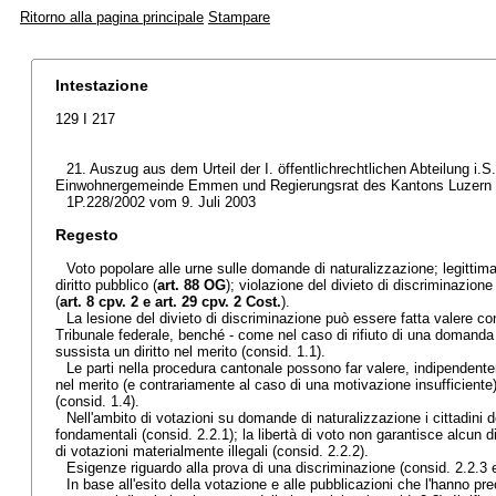
Ritorno alla pagina principale
Stampare
Intestazione
129 I 217
21. Auszug aus dem Urteil der I. öffentlichrechtlichen Abteilung i.S
Einwohnergemeinde Emmen und Regierungsrat des Kantons Luzern (
1P.228/2002 vom 9. Juli 2003
Regesto
Voto popolare alle urne sulle domande di naturalizzazione; legittim
diritto pubblico (
art. 88 OG
); violazione del divieto di discriminazione
(
art. 8 cpv. 2 e
art. 29 cpv. 2 Cost.
).
La lesione del divieto di discriminazione può essere fatta valere con 
Tribunale federale, benché - come nel caso di rifiuto di una domanda 
sussista un diritto nel merito (consid. 1.1).
Le parti nella procedura cantonale possono far valere, indipendente
nel merito (e contrariamente al caso di una motivazione insufficiente
(consid. 1.4).
Nell'ambito di votazioni su domande di naturalizzazione i cittadini dev
fondamentali (consid. 2.2.1); la libertà di voto non garantisce alcun di
di votazioni materialmente illegali (consid. 2.2.2).
Esigenze riguardo alla prova di una discriminazione (consid. 2.2.3 e
In base all'esito della votazione e alle pubblicazioni che l'hanno prec