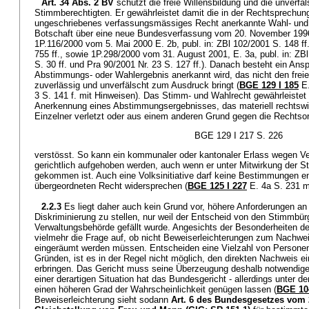
Art. 34 Abs. 2 BV
schützt die freie Willensbildung und die unverf
Stimmberechtigten. Er gewährleistet damit die in der Rechtsprechun
ungeschriebenes verfassungsmässiges Recht anerkannte Wahl- und 
Botschaft über eine neue Bundesverfassung vom 20. November 1996, 
1P.116/2000 vom 5. Mai 2000 E. 2b, publ. in: ZBl 102/2001 S. 148 ff
755 ff., sowie 1P.298/2000 vom 31. August 2001, E. 3a, publ. in: ZBl
S. 30 ff. und Pra 90/2001 Nr. 23 S. 127 ff.). Danach besteht ein Ans
Abstimmungs- oder Wahlergebnis anerkannt wird, das nicht den frei
zuverlässig und unverfälscht zum Ausdruck bringt (
BGE 129 I 185
E.
3 S. 141 f. mit Hinweisen). Das Stimm- und Wahlrecht gewährleiste
Anerkennung eines Abstimmungsergebnisses, das materiell rechtswidr
Einzelner verletzt oder aus einem anderen Grund gegen die Rechtso
BGE 129 I 217 S. 226
verstösst. So kann ein kommunaler oder kantonaler Erlass wegen V
gerichtlich aufgehoben werden, auch wenn er unter Mitwirkung der 
gekommen ist. Auch eine Volksinitiative darf keine Bestimmungen en
übergeordneten Recht widersprechen (
BGE 125 I 227
E. 4a S. 231 m
2.2.3
Es liegt daher auch kein Grund vor, höhere Anforderungen an
Diskriminierung zu stellen, nur weil der Entscheid von den Stimmbür
Verwaltungsbehörde gefällt wurde. Angesichts der Besonderheiten d
vielmehr die Frage auf, ob nicht Beweiserleichterungen zum Nachwei
eingeräumt werden müssen. Entscheiden eine Vielzahl von Person
Gründen, ist es in der Regel nicht möglich, den direkten Nachweis ei
erbringen. Das Gericht muss seine Überzeugung deshalb notwendiger
einer derartigen Situation hat das Bundesgericht - allerdings unter 
einen höheren Grad der Wahrscheinlichkeit genügen lassen (
BGE 104
Beweiserleichterung sieht sodann
Art. 6 des Bundesgesetzes vom 