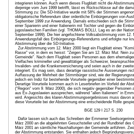
integrieren können. Auch wenn dieses Flugblatt nicht die Abstimmu
diejenige vom Juni 1999 betrifft, lässt es Rückschlüsse auf die da
Stimmung zu: Die SD-Initiative wurde mit 58% der Stimmen angeno
obligatorische Referendum über ordentliche Einbürgerungen von Aus
September 1999 zur Anwendung. Damals entschieden sich die Stimm
einer Spanierin und einer Italienerin mit Tochter und gegen die Einb
jugoslawischen Familien (vgl. THOMAS BOLLI, Lag es an der Nation
September 1999). Die hier angefochtene Volksabstimmung vom 12. 
Anwendungsfall des Einbürgerungs-Referendums und erfolgte nur kn
Abstimmung über die SD-Initiative.
Zur Abstimmung vom 12. März 2000 liegt ein Flugblatt eines "Kom
Rasse" vor, in dem es heisst: "Zeigen Sie am 12. März Mut: Nein zu
Gemeinde". Nach dem Flugblatt seien Personen aus dem ehemalige
Vielfaches krimineller und gewalttätiger als Schweizer, beanspruchten
Invaliden- und die Krankenversicherung und seien auch in der zweit
integriert. Es mag sein, dass derartige rassistische Äusserungen nich
Auffassung der Mehrheit der Stimmbürger sind, wie der Regierungsra
jedoch ein Indiz für bestehende Vorurteile gegenüber einer bestimm
Derartige Vorurteile kommen auch in Leserbriefen im Vorfeld der A
("Region" vom 9. März 2000), die sich negativ gegenüber Personen 
aus Ex-Jugoslawien aussprechen, während "allen Italienern" in Em
wird. Angesichts des klaren Abstimmungsergebnisses muss davon 
diese Vorurteile bei der Abstimmung eine entscheidende Rolle gespie
BGE 129 I 217 S. 230
Dafür lassen sich auch das Schreiben der Emmener Seelsorgerinn
März 2000 an die abgelehnten Gesuchsteller und der Rundbrief de
März 2001 an sämtliche Haushaltungen der Gemeinde anführen. Zwa
der Abstimmung entstanden. Sie enthalten jedoch Begründungsversu