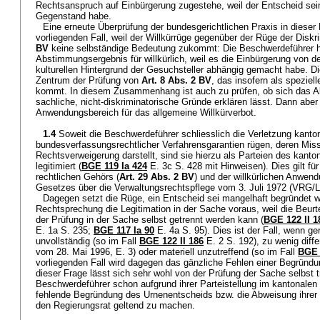
Rechtsanspruch auf Einbürgerung zugestehe, weil der Entscheid se
Gegenstand habe.
Eine erneute Überprüfung der bundesgerichtlichen Praxis in dieser 
vorliegenden Fall, weil der Willkürrüge gegenüber der Rüge der Diskr
BV
keine selbständige Bedeutung zukommt: Die Beschwerdeführer h
Abstimmungsergebnis für willkürlich, weil es die Einbürgerung von d
kulturellen Hintergrund der Gesuchsteller abhängig gemacht habe. D
Zentrum der Prüfung von
Art. 8 Abs. 2 BV
, das insofern als spezie
kommt. In diesem Zusammenhang ist auch zu prüfen, ob sich das 
sachliche, nicht-diskriminatorische Gründe erklären lässt. Dann aber 
Anwendungsbereich für das allgemeine Willkürverbot.
1.4
Soweit die Beschwerdeführer schliesslich die Verletzung kanto
bundesverfassungsrechtlicher Verfahrensgarantien rügen, deren Miss
Rechtsverweigerung darstellt, sind sie hierzu als Parteien des kant
legitimiert (
BGE 119 Ia 424
E. 3c S. 428 mit Hinweisen). Dies gilt fü
rechtlichen Gehörs (
Art. 29 Abs. 2 BV
) und der willkürlichen Anwen
Gesetzes über die Verwaltungsrechtspflege vom 3. Juli 1972 (VRG/L
Dagegen setzt die Rüge, ein Entscheid sei mangelhaft begründet w
Rechtsprechung die Legitimation in der Sache voraus, weil die Beurt
der Prüfung in der Sache selbst getrennt werden kann (
BGE 122 II 1
E. 1a S. 235;
BGE 117 Ia 90
E. 4a S. 95). Dies ist der Fall, wenn ge
unvollständig (so im Fall
BGE 122 II 186
E. 2 S. 192), zu wenig diffe
vom 28. Mai 1996, E. 3) oder materiell unzutreffend (so im Fall
BGE 
vorliegenden Fall wird dagegen das gänzliche Fehlen einer Begründun
dieser Frage lässt sich sehr wohl von der Prüfung der Sache selbst 
Beschwerdeführer schon aufgrund ihrer Parteistellung im kantonalen V
fehlende Begründung des Urnenentscheids bzw. die Abweisung ihrer
den Regierungsrat geltend zu machen.