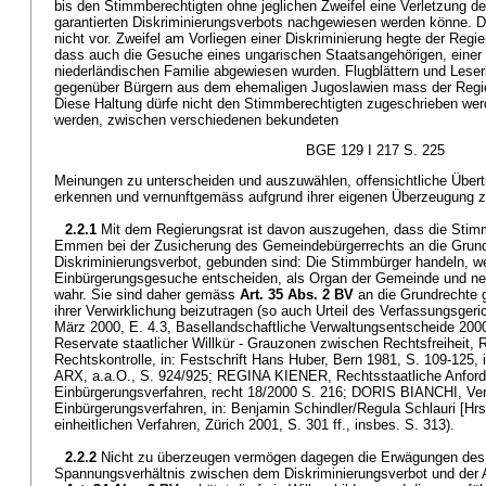
bis den Stimmberechtigten ohne jeglichen Zweifel eine Verletzung d
garantierten Diskriminierungsverbots nachgewiesen werden könne. D
nicht vor. Zweifel am Vorliegen einer Diskriminierung hegte der Regi
dass auch die Gesuche eines ungarischen Staatsangehörigen, einer t
niederländischen Familie abgewiesen wurden. Flugblättern und Leserb
gegenüber Bürgern aus dem ehemaligen Jugoslawien mass der Regie
Diese Haltung dürfe nicht den Stimmberechtigten zugeschrieben werd
werden, zwischen verschiedenen bekundeten
BGE 129 I 217 S. 225
Meinungen zu unterscheiden und auszuwählen, offensichtliche Übert
erkennen und vernunftgemäss aufgrund ihrer eigenen Überzeugung z
2.2.1
Mit dem Regierungsrat ist davon auszugehen, dass die Sti
Emmen bei der Zusicherung des Gemeindebürgerrechts an die Grund
Diskriminierungsverbot, gebunden sind: Die Stimmbürger handeln, w
Einbürgerungsgesuche entscheiden, als Organ der Gemeinde und ne
wahr. Sie sind daher gemäss
Art. 35 Abs. 2 BV
an die Grundrechte g
ihrer Verwirklichung beizutragen (so auch Urteil des Verfassungsger
März 2000, E. 4.3, Basellandschaftliche Verwaltungsentscheide 2
Reservate staatlicher Willkür - Grauzonen zwischen Rechtsfreiheit,
Rechtskontrolle, in: Festschrift Hans Huber, Bern 1981, S. 109-125
ARX, a.a.O., S. 924/925; REGINA KIENER, Rechtsstaatliche Anfor
Einbürgerungsverfahren, recht 18/2000 S. 216; DORIS BIANCHI, Ver
Einbürgerungsverfahren, in: Benjamin Schindler/Regula Schlauri [H
einheitlichen Verfahren, Zürich 2001, S. 301 ff., insbes. S. 313).
2.2.2
Nicht zu überzeugen vermögen dagegen die Erwägungen des
Spannungsverhältnis zwischen dem Diskriminierungsverbot und der 