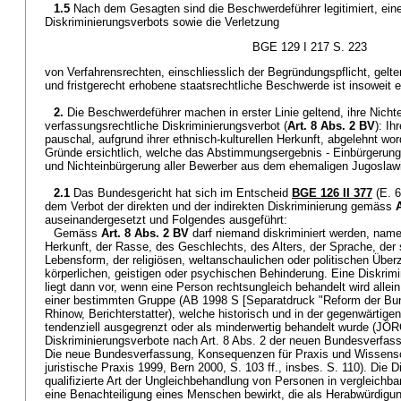
1.5
Nach dem Gesagten sind die Beschwerdeführer legitimiert, ein
Diskriminierungsverbots sowie die Verletzung
BGE 129 I 217 S. 223
von Verfahrensrechten, einschliesslich der Begründungspflicht, gelt
und fristgerecht erhobene staatsrechtliche Beschwerde ist insoweit e
2.
Die Beschwerdeführer machen in erster Linie geltend, ihre Nicht
verfassungsrechtliche Diskriminierungsverbot (
Art. 8 Abs. 2 BV
): I
pauschal, aufgrund ihrer ethnisch-kulturellen Herkunft, abgelehnt wo
Gründe ersichtlich, welche das Abstimmungsergebnis - Einbürgerung 
und Nichteinbürgerung aller Bewerber aus dem ehemaligen Jugoslawi
2.1
Das Bundesgericht hat sich im Entscheid
BGE 126 II 377
(E. 6
dem Verbot der direkten und der indirekten Diskriminierung gemäss
auseinandergesetzt und Folgendes ausgeführt:
Gemäss
Art. 8 Abs. 2 BV
darf niemand diskriminiert werden, name
Herkunft, der Rasse, des Geschlechts, des Alters, der Sprache, der 
Lebensform, der religiösen, weltanschaulichen oder politischen Übe
körperlichen, geistigen oder psychischen Behinderung. Eine Diskrimi
liegt dann vor, wenn eine Person rechtsungleich behandelt wird allein
einer bestimmten Gruppe (AB 1998 S [Separatdruck "Reform der Bu
Rhinow, Berichterstatter), welche historisch und in der gegenwärtigen
tendenziell ausgegrenzt oder als minderwertig behandelt wurde (
Diskriminierungsverbote nach Art. 8 Abs. 2 der neuen Bundesverfassu
Die neue Bundesverfassung, Konsequenzen für Praxis und Wissensch
juristische Praxis 1999, Bern 2000, S. 103 ff., insbes. S. 110). Die Di
qualifizierte Art der Ungleichbehandlung von Personen in vergleichba
eine Benachteiligung eines Menschen bewirkt, die als Herabwürdigu