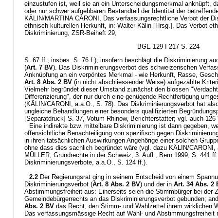
einzustufen ist, weil sie an ein Unterscheidungsmerkmal anknüpft, d
oder nur schwer aufgebbaren Bestandteil der Identität der betreff
KÄLIN/MARTINA CARONI, Das verfassungsrechtliche Verbot der Dis
ethnisch-kulturellen Herkunft, in: Walter Kälin [Hrsg.], Das Verbot eth
Diskriminierung, ZSR-Beiheft 29,
BGE 129 I 217 S. 224
S. 67 ff., insbes. S. 76 f.); insofern beschlägt die Diskriminierung
(
Art. 7 BV
). Das Diskriminierungsverbot des schweizerischen Verfa
Anknüpfung an ein verpöntes Merkmal - wie Herkunft, Rasse, Geschl
Art. 8 Abs. 2 BV
(in nicht abschliessender Weise) aufgezählte Kriteri
Vielmehr begründet dieser Umstand zunächst den blossen "Verdacht
Differenzierung", der nur durch eine genügende Rechtfertigung umg
(KÄLIN/CARONI, a.a.O., S. 78). Das Diskriminierungsverbot hat also
ungleiche Behandlungen einer besonders qualifizierten Begründungsp
[Separatdruck] S. 37, Votum Rhinow, Berichterstatter; vgl. auch 126 
Eine indirekte bzw. mittelbare Diskriminierung ist dann gegeben, w
offensichtliche Benachteiligung von spezifisch gegen Diskriminierun
in ihren tatsächlichen Auswirkungen Angehörige einer solchen Gruppe
ohne dass dies sachlich begründet wäre (vgl. dazu KÄLIN/CARONI, 
MÜLLER, Grundrechte in der Schweiz, 3. Aufl., Bern 1999, S. 441 ff.
Diskriminierungsverbote, a.a.O., S. 124 ff.).
2.2
Der Regierungsrat ging in seinem Entscheid von einem Spann
Diskriminierungsverbot (
Art. 8 Abs. 2 BV
) und der in
Art. 34 Abs. 2
Abstimmungsfreiheit aus: Einerseits seien die Stimmbürger bei der 
Gemeindebürgerrechts an das Diskriminierungsverbot gebunden; ande
Abs. 2 BV
das Recht, den Stimm- und Wahlzettel ihrem wirklichen W
Das verfassungsmässige Recht auf Wahl- und Abstimmungsfreiheit 