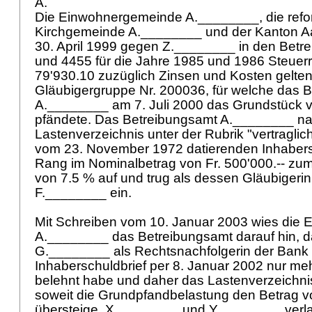
A.
Die Einwohnergemeinde A.________, die refo
Kirchgemeinde A.________ und der Kanton 
30. April 1999 gegen Z.________ in den Betr
und 4455 für die Jahre 1985 und 1986 Steuerr
79'930.10 zuzüglich Zinsen und Kosten gelten
Gläubigergruppe Nr. 200036, für welche das 
A.________ am 7. Juli 2000 das Grundstück
pfändete. Das Betreibungsamt A.________ n
Lastenverzeichnis unter der Rubrik "vertragli
vom 23. November 1972 datierenden Inhabersc
Rang im Nominalbetrag von Fr. 500'000.-- zu
von 7.5 % auf und trug als dessen Gläubigeri
F.________ ein.
Mit Schreiben vom 10. Januar 2003 wies die
A.________ das Betreibungsamt darauf hin, d
G.________ als Rechtsnachfolgerin der Bank
Inhaberschuldbrief per 8. Januar 2002 nur mehr
belehnt habe und daher das Lastenverzeichni
soweit die Grundpfandbelastung den Betrag vo
übersteige. X.________ und Y.________ verl