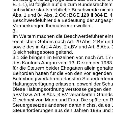
E. 1.1), ist folglich auf die zum Bundesrechtsm
subsidiäre staatsrechtliche Beschwerde nicht e
Abs. 1 und 84 Abs. 2 OG;
BGE 120 II 384
E. 4
Beschwerdeführer die Bedeutung der angesp
Vormerkungen thematisieren wollen.
3.
Im Weitern machen die Beschwerdeführer ein
rechtlichen Gehörs nach
Art. 29 Abs. 2 BV
un
sowie des in
Art. 4 Abs. 2 aBV
und
Art. 8 Abs.
Gleichheitsgebotes geltend.
3.1 Sie bringen im Einzelnen vor, nach Art. 1
des Kantons Aargau vom 13. Dezember 1983
für die Steuern beider Ehegatten allein gehaft
Behörden hätten für die von den vorliegenden
Betreibungsverfahren erfassten Steuerforder
Haftungsverfügung erlassen, obwohl der Schuld
Diese Haftungsordnung verstosse gegen den 
aBV
bzw.
Art. 8 Abs. 3 BV
verankerten Grundsa
Gleichheit von Mann und Frau. Die späteren 
Steuergesetzes änderten daran nichts, da es
Steuerforderungen aus den Jahren 1985 und