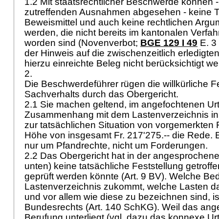
1.2 Mit staatsrechtlicher Beschwerde können - 
zutreffenden Ausnahmen abgesehen - keine 
Beweismittel und auch keine rechtlichen Arg
werden, die nicht bereits im kantonalen Verfa
worden sind (Novenverbot;
BGE 129 I 49
E. 3
der Hinweis auf die zwischenzeitlich erledigt
hierzu einreichte Beleg nicht berücksichtigt w
2.
Die Beschwerdeführer rügen die willkürliche F
Sachverhalts durch das Obergericht.
2.1 Sie machen geltend, im angefochtenen Urte
Zusammenhang mit dem Lastenverzeichnis in
zur tatsächlichen Situation von vorgemerkten 
Höhe von insgesamt Fr. 217'275.-- die Rede. 
nur um Pfandrechte, nicht um Forderungen.
2.2 Das Obergericht hat in der angesprochen
unten) keine tatsächliche Feststellung getroffen
geprüft werden könnte (
Art. 9 BV
). Welche Be
Lastenverzeichnis zukommt, welche Lasten d
und vor allem wie diese zu bezeichnen sind, i
Bundesrechts (
Art. 140 SchKG
). Weil das ang
Berufung unterliegt (vgl. dazu das konnexe Ur