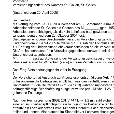
Vorinstanz
Versicherungsgericht des Kantons St. Gallen, St. Gallen
(Entscheid vom 20. April 2005)
Sachverhalt:
Mit Verfügung vom 23. Juli 2004 (versandt am 6. September 2004) l
Arbeitslosenkasse St. Gallen ein Gesuch des M.________ (geb. 19
Arbeitslosenentschädigung ab, da kein Lohnfluss nachgewiesen sei. 
Einspracheentscheid vom 28. Oktober 2004 fest.
Die dagegen erhobene Beschwerde hiess das Versicherungsgericht d
Entscheid vom 20. April 2005 teilweise gut. Es sah den Lohnfluss al
zur Prüfung der übrigen Anspruchsvoraussetzungen an die Verwaltu
Die Arbeitslosenkasse führt Verwaltungsgerichtsbeschwerde mit dem
Entscheid sei aufzuheben.
M.________ lässt auf Abweisung der Verwaltungsgerichtsbeschwerd
Staatssekretariat für Wirtschaft (seco) auf eine Vernehmlassung ver
Das Eidg. Versicherungsgericht zieht in Erwägung:
1.
Der Versicherte hat Anspruch auf Arbeitslosenentschädigung (
Art. 7 
unter anderem die Beitragszeit erfüllt hat, was dann zutrifft, wenn i
Rahmenfrist für die Beitragszeit (Art. 9 Abs. 3) während mindestens
beitragspflichtige Beschäftigung ausgeübt wurde (
Art. 13 Abs. 1 AVI
geltenden Fassung).
Nach der Rechtsprechung (
BGE 131 V 447
Erw. 1.2 mit zahlreichen
einer an sich beitragspflichtigen Beschäftigung nur Beitragszeiten bi
effektiv ein Lohn ausbezahlt wird. Mit dem Erfordernis des Nachweis
sollen und können Missbräuche im Sinne fiktiver Lohnvereinbarunge