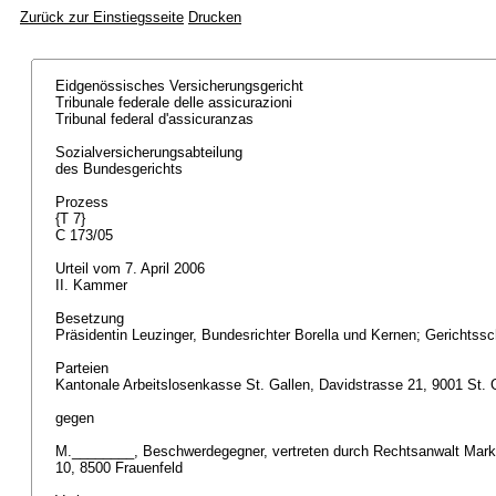
Zurück zur Einstiegsseite
Drucken
Eidgenössisches Versicherungsgericht
Tribunale federale delle assicurazioni
Tribunal federal d'assicuranzas
Sozialversicherungsabteilung
des Bundesgerichts
Prozess
{T 7}
C 173/05
Urteil vom 7. April 2006
II. Kammer
Besetzung
Präsidentin Leuzinger, Bundesrichter Borella und Kernen; Gerichtss
Parteien
Kantonale Arbeitslosenkasse St. Gallen, Davidstrasse 21, 9001 St. 
gegen
M.________, Beschwerdegegner, vertreten durch Rechtsanwalt Mar
10, 8500 Frauenfeld