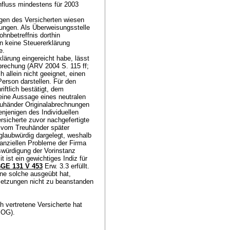
hnfluss mindestens für 2003
gen des Versicherten wiesen
ungen. Als Überweisungsstelle
hnbetreffnis dorthin
 keine Steuererklärung
be.
lärung eingereicht habe, lässt
prechung (ARV 2004 S. 115 ff;
h allein nicht geeignet, einen
Person darstellen. Für den
iftlich bestätigt, dem
eine Aussage eines neutralen
euhänder Originalabrechnungen
enjenigen des Individuellen
sicherte zuvor nachgefertigte
e vom Treuhänder später
 glaubwürdig dargelegt, weshalb
anziellen Probleme der Firma
iswürdigung der Vorinstanz
 ist ein gewichtiges Indiz für
GE 131 V 453
Erw. 3.3 erfüllt.
ne solche ausgeübt hat,
setzungen nicht zu beanstanden
h vertretene Versicherte hat
1 OG
).