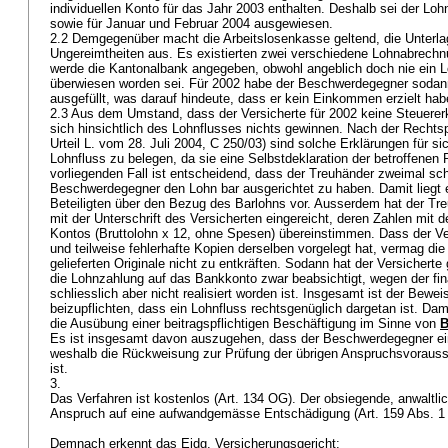
individuellen Konto für das Jahr 2003 enthalten. Deshalb sei der Lo
sowie für Januar und Februar 2004 ausgewiesen.
2.2 Demgegenüber macht die Arbeitslosenkasse geltend, die Unterla
Ungereimtheiten aus. Es existierten zwei verschiedene Lohnabrechn
werde die Kantonalbank angegeben, obwohl angeblich doch nie ein Lo
überwiesen worden sei. Für 2002 habe der Beschwerdegegner sodann
ausgefüllt, was darauf hindeute, dass er kein Einkommen erzielt ha
2.3 Aus dem Umstand, dass der Versicherte für 2002 keine Steuererk
sich hinsichtlich des Lohnflusses nichts gewinnen. Nach der Rechts
Urteil L. vom 28. Juli 2004, C 250/03) sind solche Erklärungen für sic
Lohnfluss zu belegen, da sie eine Selbstdeklaration der betroffenen 
vorliegenden Fall ist entscheidend, dass der Treuhänder zweimal schr
Beschwerdegegner den Lohn bar ausgerichtet zu haben. Damit liegt 
Beteiligten über den Bezug des Barlohns vor. Ausserdem hat der Tr
mit der Unterschrift des Versicherten eingereicht, deren Zahlen mit d
Kontos (Bruttolohn x 12, ohne Spesen) übereinstimmen. Dass der Ver
und teilweise fehlerhafte Kopien derselben vorgelegt hat, vermag di
gelieferten Originale nicht zu entkräften. Sodann hat der Versicherte
die Lohnzahlung auf das Bankkonto zwar beabsichtigt, wegen der fin
schliesslich aber nicht realisiert worden ist. Insgesamt ist der Bewe
beizupflichten, dass ein Lohnfluss rechtsgenüglich dargetan ist. Damit
die Ausübung einer beitragspflichtigen Beschäftigung im Sinne von
B
Es ist insgesamt davon auszugehen, dass der Beschwerdegegner ei
weshalb die Rückweisung zur Prüfung der übrigen Anspruchsvoraus
ist.
3.
Das Verfahren ist kostenlos (
Art. 134 OG
). Der obsiegende, anwaltlic
Anspruch auf eine aufwandgemässe Entschädigung (
Art. 159 Abs. 
Demnach erkennt das Eidg. Versicherungsgericht: