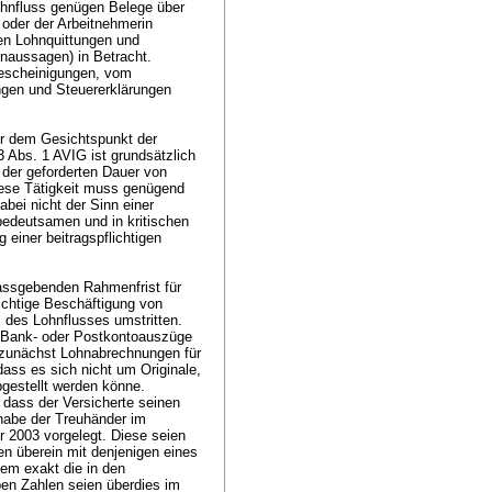
ohnfluss genügen Belege über
oder der Arbeitnehmerin
len Lohnquittungen und
enaussagen) in Betracht.
bescheinigungen, vom
ngen und Steuererklärungen
er dem Gesichtspunkt der
13 Abs. 1 AVIG
ist grundsätzlich
 der geforderten Dauer von
iese Tätigkeit muss genügend
bei nicht der Sinn einer
bedeutsamen und in kritischen
einer beitragspflichtigen
massgebenden Rahmenfrist für
lichtige Beschäftigung von
 des Lohnflusses umstritten.
e Bank- oder Postkontoauszüge
e zunächst Lohnabrechnungen für
dass es sich nicht um Originale,
bgestellt werden könne.
, dass der Versicherte seinen
 habe der Treuhänder im
 2003 vorgelegt. Diese seien
n überein mit denjenigen eines
em exakt die in den
ben Zahlen seien überdies im