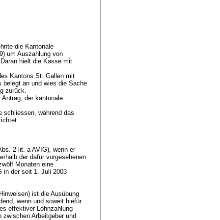
ehnte die Kantonale
59) um Auszahlung von
Daran hielt die Kasse mit
es Kantons St. Gallen mit
s belegt an und wies die Sache
ng zurück.
 Antrag, der kantonale
e schliessen, während das
zichtet.
Abs. 2 lit. a AVIG
), wenn er
nnerhalb der dafür vorgesehenen
 zwölf Monaten eine
G
in der seit 1. Juli 2003
 Hinweisen) ist die Ausübung
ldend, wenn und soweit hiefür
es effektiver Lohnzahlung
n zwischen Arbeitgeber und