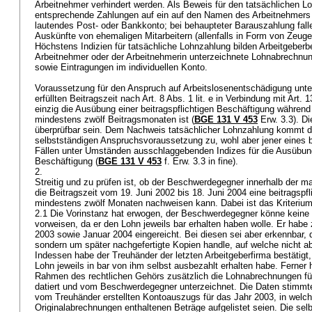
Arbeitnehmer verhindert werden. Als Beweis für den tatsächlichen L
entsprechende Zahlungen auf ein auf den Namen des Arbeitnehmers 
lautendes Post- oder Bankkonto; bei behaupteter Barauszahlung fal
Auskünfte von ehemaligen Mitarbeitern (allenfalls in Form von Zeug
Höchstens Indizien für tatsächliche Lohnzahlung bilden Arbeitgeber
Arbeitnehmer oder der Arbeitnehmerin unterzeichnete Lohnabrechnu
sowie Eintragungen im individuellen Konto.
Voraussetzung für den Anspruch auf Arbeitslosenentschädigung unt
erfüllten Beitragszeit nach Art. 8 Abs. 1 lit. e in Verbindung mit
Art. 
einzig die Ausübung einer beitragspflichtigen Beschäftigung während
mindestens zwölf Beitragsmonaten ist (
BGE 131 V 453
Erw. 3.3). D
überprüfbar sein. Dem Nachweis tatsächlicher Lohnzahlung kommt da
selbstständigen Anspruchsvoraussetzung zu, wohl aber jener eines 
Fällen unter Umständen ausschlaggebenden Indizes für die Ausübung 
Beschäftigung (
BGE 131 V 453
f. Erw. 3.3 in fine).
2.
Streitig und zu prüfen ist, ob der Beschwerdegegner innerhalb der 
die Beitragszeit vom 19. Juni 2002 bis 18. Juni 2004 eine beitragspf
mindestens zwölf Monaten nachweisen kann. Dabei ist das Kriterium
2.1 Die Vorinstanz hat erwogen, der Beschwerdegegner könne kein
vorweisen, da er den Lohn jeweils bar erhalten haben wolle. Er hab
2003 sowie Januar 2004 eingereicht. Bei diesen sei aber erkennbar, 
sondern um später nachgefertigte Kopien handle, auf welche nicht a
Indessen habe der Treuhänder der letzten Arbeitgeberfirma bestätigt
Lohn jeweils in bar von ihm selbst ausbezahlt erhalten habe. Ferner
Rahmen des rechtlichen Gehörs zusätzlich die Lohnabrechnungen für
datiert und vom Beschwerdegegner unterzeichnet. Die Daten stimmte
vom Treuhänder erstellten Kontoauszugs für das Jahr 2003, in welch
Originalabrechnungen enthaltenen Beträge aufgelistet seien. Die sel