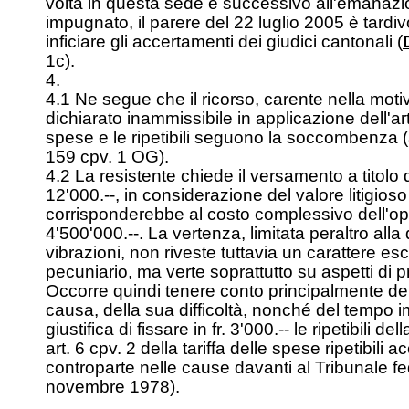
volta in questa sede e successivo all'emanazi
impugnato, il parere del 22 luglio 2005 è tardi
inficiare gli accertamenti dei giudici cantonali (
1c).
4.
4.1 Ne segue che il ricorso, carente nella mot
dichiarato inammissibile in applicazione dell'
ar
spese e le ripetibili seguono la soccombenza (
159 cpv. 1 OG
).
4.2 La resistente chiede il versamento a titolo di r
12'000.--, in considerazione del valore litigios
corrisponderebbe al costo complessivo dell'oper
4'500'000.--. La vertenza, limitata peraltro alla
vibrazioni, non riveste tuttavia un carattere e
pecuniario, ma verte soprattutto su aspetti di 
Occorre quindi tenere conto principalmente del
causa, della sua difficoltà, nonché del tempo 
giustifica di fissare in fr. 3'000.-- le ripetibili de
art. 6 cpv. 2 della tariffa delle spese ripetibili a
controparte nelle cause davanti al Tribunale fe
novembre 1978).