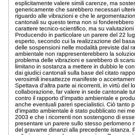
esplicitamente valere simili carenze, ma sost
genericamente che sarebbero necessari ulteri
riguardo alle vibrazioni e che le argomentazion
cantonali su questo tema non si fonderebbero s
carattere tecnico-scientifico, ma su valutazioni
Producendo in particolare un parere del 22 lug
esperto, secondo cui la realizzazione del bas
delle sospensioni nelle modalità previste dal r
ambientale non rappresenterebbero la soluzion
problema delle vibrazioni e sarebbero di scarsa ut
limitano in sostanza a mettere in dubbio le co
dai giudici cantonali sulla base del citato rap
verosimili inesattezze manifeste o accertament
Spettava d'altra parte ai ricorrenti, in virtù del 
collaborazione, far valere in sede cantonale tut
contro il rapporto d'impatto ambientale e produr
anche eventuali pareri specialistici. Ciò tanto p
d'impatto ambientale è stato pubblicato nei me
2003 e che i ricorrenti non sostengono di esser
presentare un parere sullo stesso perlomeno ne
del gravame dinanzi alla precedente istanza. P