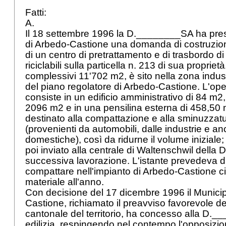
Fatti:
A.
Il 18 settembre 1996 la D.________SA ha pres
di Arbedo-Castione una domanda di costruzione
di un centro di pretrattamento e di trasbordo di 
riciclabili sulla particella n. 213 di sua proprietà.
complessivi 11'702 m2, è sito nella zona indust
del piano regolatore di Arbedo-Castione. L'ope
consiste in un edificio amministrativo di 84 m2
2096 m2 e in una pensilina esterna di 458,50 
destinato alla compattazione e alla sminuzzatura
(provenienti da automobili, dalle industrie e 
domestiche), così da ridurne il volume inizial
poi inviato alla centrale di Waltenschwil della
successiva lavorazione. L'istante prevedeva di
compattare nell'impianto di Arbedo-Castione ci
materiale all'anno.
Con decisione del 17 dicembre 1996 il Municip
Castione, richiamato il preavviso favorevole d
cantonale del territorio, ha concesso alla D._
edilizia, respingendo nel contempo l'opposizion