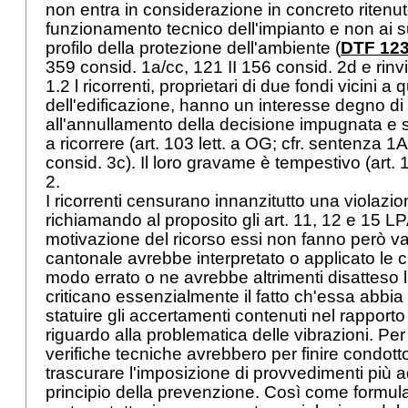
non entra in considerazione in concreto ritenuto
funzionamento tecnico dell'impianto e non ai suoi
profilo della protezione dell'ambiente (
DTF 123 
359 consid. 1a/cc, 121 II 156 consid. 2d e rinvi
1.2 l ricorrenti, proprietari di due fondi vicini a
dell'edificazione, hanno un interesse degno di
all'annullamento della decisione impugnata e s
a ricorrere (
art. 103 lett. a OG
; cfr. sentenza 1A
consid. 3c). Il loro gravame è tempestivo (
art.
2.
I ricorrenti censurano innanzitutto una violazion
richiamando al proposito gli
art. 11, 12 e 15 
motivazione del ricorso essi non fanno però va
cantonale avrebbe interpretato o applicato le ci
modo errato o ne avrebbe altrimenti disatteso 
criticano essenzialmente il fatto ch'essa abbia r
statuire gli accertamenti contenuti nel rapport
riguardo alla problematica delle vibrazioni. Per i
verifiche tecniche avrebbero per finire condott
trascurare l'imposizione di provvedimenti più 
principio della prevenzione. Così come formul