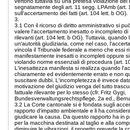
vertono tuttavia su una pretesa violazione del d
segnatamente degli art. 11 segg. LPAmb (
art.
sull'accertamento dei fatti (
art. 104 lett. b OG
).
3.
3.1 Con il ricorso di diritto amministrativo si può
valere l'accertamento inesatto o incompleto di 
rilevanti (
art. 104 lett. b OG
). Tuttavia, quando l
un'autorità giudiziaria, come nel caso, l'accert
vincola il Tribunale federale a meno che essi ri
manifestamente inesatti o incompleti oppure sia
violando norme essenziali di procedura (
art. 
L'inesattezza manifesta si realizza quando l'
chiaramente ed evidentemente errato e non q
suscitare dubbi. L'incompletezza è invece dat
motivazione del giudizio venga del tutto trasc
fattuale rilevante per lo stesso (cfr. Fritz Gygi,
Bundesverwaltungsrechtspflege, 2a ed., Bern
3.2 La Corte cantonale si è fondata sugli acce
rapporto d'impatto ambientale e li ha considerat
giudicare la causa. Da questo rapporto ha in pa
per la macchina destinata al taglio e alla comp
diminuire le vibrazioni, il progetto prevede la c