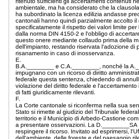
ritenuto sufficienti gli accertamenti contenuti n
ambientale, ma ha considerato che la clausola
ha subordinato la licenza edilizia andasse preci
cantonali hanno quindi parzialmente accolto il
specificatamente il rispetto dei valori limite per 
dalla norma DIN 4150-2 e l'obbligo di accertare
questo onere mediante collaudo prima della m
dell'impianto, restando riservata l'adozione di
risanamento in caso di inosservanza.
E.
B.A.________ e C.A.________, nonché la A
impugnano con un ricorso di diritto amministrat
federale questa sentenza, chiedendo di annull
violazione del diritto federale e l'accertamento
di fatti giuridicamente rilevanti.
F.
La Corte cantonale si riconferma nella sua sent
Stato si rimette al giudizio del Tribunale federal
territorio e il Municipio di Arbedo-Castione co
a presentare osservazioni. La D.________SA 
respingere il ricorso. Invitato ad esprimersi, l'Uf
dell'ambiente, delle foreste e del paesaggio ri