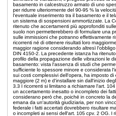
basamento in calcestruzzo armato di uno spes
per ridurre ulteriormente del 90-95 % la velocit
l'eventuale inserimento tra il basamento e il te
un sistema di sospensioni ammortizzate. La C
ritenuto che accertamenti più approfonditi sulle
suolo non permetterebbero di formulare una pr
sulle immissioni che potranno effettivamente ris
ricorrenti né di ottenere risultati loro maggiorm
maggior ragione considerando altresì l'obbligo 
DIN 4150-2. La precedente istanza ha ritenuto 
profilo della propagazione delle vibrazioni le d
basamento: vista l'assenza di studi che permet
sufficiente lo spessore minore e considerata l'
sui costi complessivi dell'opera, ha imposto di
maggiore (2 m) e d'installare sin dall'inizio deg
3.3 I ricorrenti si limitano a richiamare l'
art. 10
un accertamento inesatto o incompleto dei fatt
considerano però che, poiché in concreto la 
emana da un'autorità giudiziaria, per non vinco
federale i fatti accertati dovrebbero risultare 
o incompleti ai sensi dell'
art. 105 cpv. 2 OG
. I