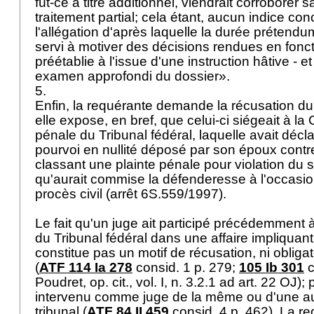
fût-ce à titre additionnel, viendrait corroborer s
traitement partial; cela étant, aucun indice con
l'allégation d'après laquelle la durée prétend
servi à motiver des décisions rendues en fonc
préétablie à l'issue d'une instruction hâtive - e
examen approfondi du dossier».
5.
Enfin, la requérante demande la récusation du
elle expose, en bref, que celui-ci siégeait à la
pénale du Tribunal fédéral, laquelle avait décla
pourvoi en nullité déposé par son époux contr
classant une plainte pénale pour violation du 
qu'aurait commise la défenderesse à l'occasion
procès civil (arrêt 6S.559/1997).
Le fait qu'un juge ait participé précédemment 
du Tribunal fédéral dans une affaire impliquant
constitue pas un motif de récusation, ni obligato
(
ATF 114 Ia 278
consid. 1 p. 279;
105 Ib 301
c
Poudret, op. cit., vol. I, n. 3.2.1 ad
art. 22 OJ
); 
intervenu comme juge de la même ou d'une au
tribunal (
ATF 84 II 459
consid. 4 p. 462). La r