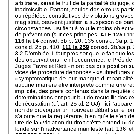
arbitraire, serait le fruit de la partialité du juge,
inadmissible. Partant, seules des erreurs part
ou répétées, constitutives de violations grave
magistrat, peuvent justifier la suspicion de part
circonstances justifient à tout le moins object
de prévention (sur ces principes:
ATF 125 I 11
116 Ia 14
consid. 5b p. 20, 135 consid. 3a p. 
consid. 2b p. 410;
111 Ia 259
consid. 3b/aa p.
3.2 D'emblée, il faut préciser que le fait que 
des observations - en l'occurrence, le Préside
Juges Favre et Klett - n'ont pas pris position 
vices de procédure dénoncés - «subterfuge» q
«symptomatique de leur manque d'impartialité»
aucune manière être interprété comme une r
implicite, des griefs contenus dans la requête
déterminations ont pour but de recueillir des ex
de récusation (cf.
art. 25 al. 2 OJ
) - ici l'appar
non de provoquer un nouveau débat sur le fond 
s'ajoute que la requérante, bien qu'elle s'en 
titre de la «violation du droit d'être entendu» 
fonde sur l'inadvertance manifeste (
art. 136 let