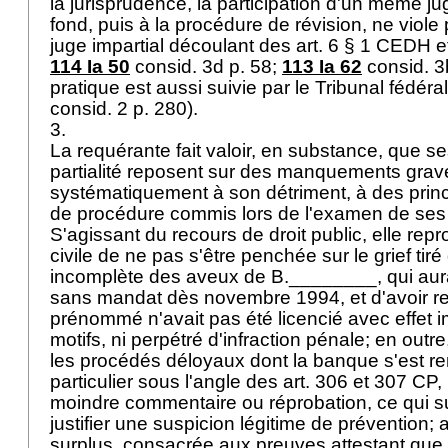
la jurisprudence, la participation d'un même ju
fond, puis à la procédure de révision, ne viole
juge impartial découlant des art. 6
§ 1 CEDH
et
114 Ia 50
consid. 3d p. 58;
113 Ia 62
consid. 3b
pratique est aussi suivie par le Tribunal fédéral
consid. 2 p. 280).
3.
La requérante fait valoir, en substance, que 
partialité reposent sur des manquements grave
systématiquement à son détriment, à des pri
de procédure commis lors de l'examen de ses
S'agissant du recours de droit public, elle repr
civile de ne pas s'être penchée sur le grief tiré
incomplète des aveux de B.________, qui aura
sans mandat dès novembre 1994, et d'avoir re
prénommé n'avait pas été licencié avec effet 
motifs, ni perpétré d'infraction pénale; en outre
les procédés déloyaux dont la banque s'est r
particulier sous l'angle des
art. 306 et 307 CP
,
moindre commentaire ou réprobation, ce qui suf
justifier une suspicion légitime de prévention; 
surplus, consacrée aux preuves attestant que 