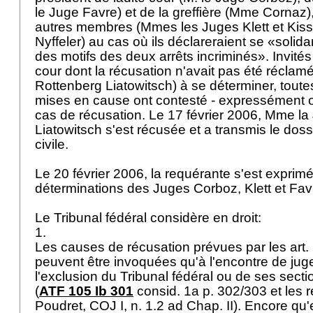
le Juge Favre) et de la greffière (Mme Cornaz),
autres membres (Mmes les Juges Klett et Kiss
Nyffeler) au cas où ils déclareraient se «solid
des motifs des deux arrêts incriminés». Invités 
cour dont la récusation n'avait pas été réclam
Rottenberg Liatowitsch) à se déterminer, tout
mises en cause ont contesté - expressément ou
cas de récusation. Le 17 février 2006, Mme l
Liatowitsch s'est récusée et a transmis le dossi
civile.
Le 20 février 2006, la requérante s'est exprimé
déterminations des Juges Corboz, Klett et Fav
Le Tribunal fédéral considère en droit:
1.
Les causes de récusation prévues par les
art.
peuvent être invoquées qu'à l'encontre de jug
l'exclusion du Tribunal fédéral ou de ses secti
(
ATF 105 Ib 301
consid. 1a p. 302/303 et les r
Poudret, COJ I, n. 1.2 ad Chap. II). Encore qu'