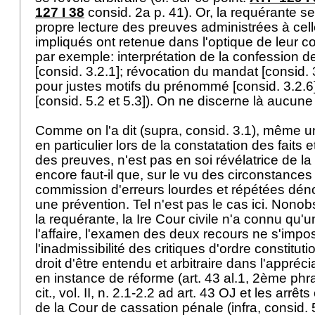
127 I 38
consid. 2a p. 41). Or, la requérante 
propre lecture des preuves administrées à cell
impliqués ont retenue dans l'optique de leur cog
par exemple: interprétation de la confession
[consid. 3.2.1]; révocation du mandat [consid. 
pour justes motifs du prénommé [consid. 3.2.6];
[consid. 5.2 et 5.3]). On ne discerne là aucun
Comme on l'a dit (supra, consid. 3.1), même un
en particulier lors de la constatation des faits e
des preuves, n'est pas en soi révélatrice de la p
encore faut-il que, sur le vu des circonstances
commission d'erreurs lourdes et répétées dén
une prévention. Tel n'est pas le cas ici. Nono
la requérante, la Ire Cour civile n'a connu qu'u
l'affaire, l'examen des deux recours ne s'impo
l'inadmissibilité des critiques d'ordre constituti
droit d'être entendu et arbitraire dans l'appréc
en instance de réforme (art. 43 al.1, 2ème phr
cit., vol. II, n. 2.1-2.2 ad
art. 43 OJ
et les arrêts 
de la Cour de cassation pénale (infra, consid. 5)