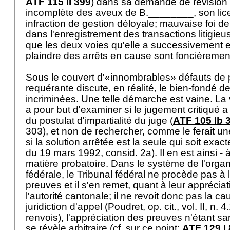
ATF 115 II 399
) dans sa demande de révision (
incomplète des aveux de B.________, son lic
infraction de gestion déloyale; mauvaise foi de
dans l'enregistrement des transactions litigieu
que les deux voies qu'elle a successivement
plaindre des arrêts en cause sont foncièrement
Sous le couvert d'«innombrables» défauts de 
requérante discute, en réalité, le bien-fondé d
incriminées. Une telle démarche est vaine. La 
a pour but d'examiner si le jugement critiqué 
du postulat d'impartialité du juge (
ATF 105 Ib 
303), et non de rechercher, comme le ferait un
si la solution arrêtée est la seule qui soit exac
du 19 mars 1992, consid. 2a). Il en est ainsi - à
matière probatoire. Dans le système de l'organi
fédérale, le Tribunal fédéral ne procède pas à 
preuves et il s'en remet, quant à leur appréciat
l'autorité cantonale; il ne revoit donc pas la ca
juridiction d'appel (Poudret, op. cit., vol. II, n. 
renvois), l'appréciation des preuves n'étant sa
se révèle arbitraire (cf. sur ce point:
ATF 129 I 