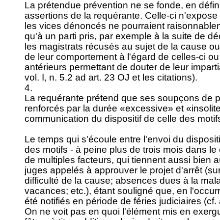
La prétendue prévention ne se fonde, en défini
assertions de la requérante. Celle-ci n'expo
les vices dénoncés ne pourraient raisonnablem
qu'à un parti pris, par exemple à la suite de dé
les magistrats récusés au sujet de la cause ou
de leur comportement à l'égard de celles-ci ou
antérieurs permettant de douter de leur impartial
vol. I, n. 5.2 ad
art. 23 OJ
et les citations).
4.
La requérante prétend que ses soupçons de par
renforcés par la durée «excessive» et «insolit
communication du dispositif de celle des motifs
Le temps qui s'écoule entre l'envoi du disposit
des motifs - à peine plus de trois mois dans l
de multiples facteurs, qui tiennent aussi bien a
juges appelés à approuver le projet d'arrêt (su
difficulté de la cause; absences dues à la mal
vacances; etc.), étant souligné que, en l'occur
été notifiés en période de féries judiciaires (cf.
On ne voit pas en quoi l'élément mis en exergu