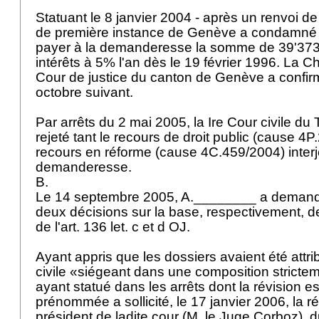
Statuant le 8 janvier 2004 - après un renvoi de l'
de première instance de Genève a condamné 
payer à la demanderesse la somme de 39'373
intérêts à 5% l'an dès le 19 février 1996. La C
Cour de justice du canton de Genève a confirm
octobre suivant.
Par arrêts du 2 mai 2005, la Ire Cour civile du 
rejeté tant le recours de droit public (cause 4
recours en réforme (cause 4C.459/2004) interj
demanderesse.
B.
Le 14 septembre 2005, A.________ a demandé
deux décisions sur la base, respectivement, de
de l'
art. 136 let
. c et d OJ.
Ayant appris que les dossiers avaient été attri
civile «siégeant dans une composition strictem
ayant statué dans les arrêts dont la révision es
prénommée a sollicité, le 17 janvier 2006, la r
président de ladite cour (M. le Juge Corboz), d