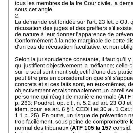
tous les membres de la Ire Cour civile, la de
sous cet angle.
2.
La demande est fondée sur l'
art. 23 let
. c OJ, 
récusation des juges et des greffiers s'il exis
de nature à leur donner l'apparence de préven
Conformément à la note marginale de cette dispo
d'un cas de récusation facultative, et non oblig
Selon la jurisprudence constante, il faut qu'il 
qui justifient objectivement la méfiance; celle-
sur le seul sentiment subjectif d'une des partie
peut être pris en considération que s'il s'appui
concrets et si ces faits sont, en eux-mêmes, d
objectivement et raisonnablement un pareil s
personne qui réagit de manière normale (
ATF 
p. 263; Poudret, op. cit., n. 5.2 ad
art. 23 OJ
et 
idem, pour les art. 6
§ 1 CEDH
et 30 al. 1 Cst.
1.1 p. 25). En outre, un risque de prévention n
trop facilement, sous peine de compromettre 
normal des tribunaux (
ATF 105 Ia 157
consid. 