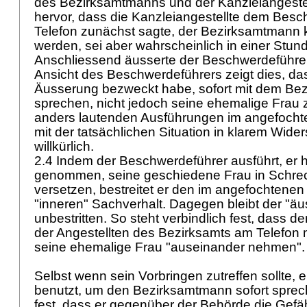
des Bezirksamtmanns und der Kanzleiangestel
hervor, dass die Kanzleiangestellte dem Bes
Telefon zunächst sagte, der Bezirksamtmann k
werden, sei aber wahrscheinlich in einer Stun
Anschliessend äusserte der Beschwerdeführe
Ansicht des Beschwerdeführers zeigt dies, das
Äusserung bezweckt habe, sofort mit dem Be
sprechen, nicht jedoch seine ehemalige Frau 
anders lautenden Ausführungen im angefochte
mit der tatsächlichen Situation in klarem Wide
willkürlich.
2.4 Indem der Beschwerdeführer ausführt, er h
genommen, seine geschiedene Frau in Schrec
versetzen, bestreitet er den im angefochtenen 
"inneren" Sachverhalt. Dagegen bleibt der "ä
unbestritten. So steht verbindlich fest, dass 
der Angestellten des Bezirksamts am Telefon mi
seine ehemalige Frau "auseinander nehmen"
Selbst wenn sein Vorbringen zutreffen sollte,
benutzt, um den Bezirksamtmann sofort sprec
fest, dass er gegenüber der Behörde die Gefä