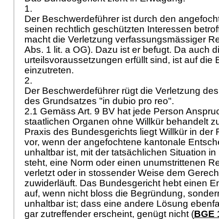
1.
Der Beschwerdeführer ist durch den angefoch
seinen rechtlich geschützten Interessen betrof
macht die Verletzung verfassungsmässiger Re
Abs. 1 lit. a OG
). Dazu ist er befugt. Da auch 
urteilsvoraussetzungen erfüllt sind, ist auf di
einzutreten.
2.
Der Beschwerdeführer rügt die Verletzung des
des Grundsatzes "in dubio pro reo".
2.1 Gemäss
Art. 9 BV
hat jede Person Anspruc
staatlichen Organen ohne Willkür behandelt z
Praxis des Bundesgerichts liegt Willkür in d
vor, wenn der angefochtene kantonale Entschei
unhaltbar ist, mit der tatsächlichen Situation 
steht, eine Norm oder einen unumstrittenen R
verletzt oder in stossender Weise dem Gerec
zuwiderläuft. Das Bundesgericht hebt einen E
auf, wenn nicht bloss die Begründung, sonde
unhaltbar ist; dass eine andere Lösung ebenfal
gar zutreffender erscheint, genügt nicht (
BGE 1