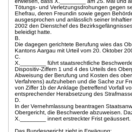
erwiesen, dass X.________ am 25. Mai und a
Tötungs- und Verletzungsdrohungen gegen s
Ehefrau, deren Freundin sowie gegen Behörde
ausgesprochen und anlässlich seiner Inhaftie
2002 den Dienstchef des Bezirksgefängnisse
beleidigt hatte.
B.
Die dagegen gerichtete Berufung wies das Ob
Kantons Aargau mit Urteil vom 20. Oktober 20
C.
X.________ führt staatsrechtliche Beschwerde
Dispositiv-Ziffern 1 und 4 des Urteils des Ober
Abweisung der Berufung und Kosten des oberg
Verfahrens) aufzuheben und die Sache zur Fr
von Ziffer 1b der Anklage (betreffend Vorfall 
entsprechender Herabsetzung des Strafmass
D.
In der Vernehmlassung beantragen Staatsanw
Obergericht, die Beschwerde abzuweisen. Daz
X.________ innert erstreckter Frist geäussert.
Das Bundesgericht zieht in Erwägung: