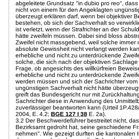
abgeleitete Grundsatz "in dubio pro reo", dass 
nicht von einem für den Angeklagten ungünst
überzeugt erklären darf, wenn bei objektiver B
bestehen, ob sich der Sachverhalt so verwirkl
ist verletzt, wenn der Strafrichter an der Schu
hätte zweifeln müssen. Dabei sind bloss abstr
Zweifel nicht massgebend, weil solche immer 
absolute Gewissheit nicht verlangt werden ka
erhebliche und nicht zu unterdrückende Zweife
solche, die sich nach der objektiven Sachlage
Frage, ob angesichts des willkürfreien Bewei
erhebliche und nicht zu unterdrückende Zweife
werden müssen und sich der Sachrichter vom 
ungünstigen Sachverhalt nicht hätte überzeugt
greift das Bundesgericht nur mit Zurückhaltung
Sachrichter diese in Anwendung des Unmittelb
zuverlässiger beantworten kann (Urteil 1P.428
2004, E. 4.2;
BGE 127 I 38
E. 2a).
3.2 Der Beschwerdeführer bestreitet nicht, d
Bezirksamt gedroht hat, seine geschiedene F
nehmen". Wie gezeigt durften die kantonalen In