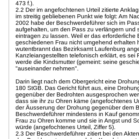
473 f.).
2.2 Der im angefochtenen Urteil zitierte Ankla
im streitig gebliebenen Punkt wie folgt: Am Na
2002 habe der Beschwerdeführer sich im Pas
aufgehalten, um den Pass zu verlängern und s
eintragen zu lassen. Weil er das erforderliche
geschiedenen Frau nicht umgehend erhalten 
wutentbrannt das Bezirksamt Laufenburg ange
Kanzleiangestellten telefonisch erklärt, es se
werde die Kindsmutter (gemeint: seine gesch
"auseinander nehmen".
Darin liegt nach dem Obergericht eine Drohu
180 StGB
. Das Gericht führt aus, eine Drohu
gegenüber der Bedrohten ausgesprochen werd
dass sie ihr zu Ohren käme (angefochtenes Urtei
der Äusserung der Drohung gegenüber dem B
Beschwerdeführer mindestens in Kauf genomm
Frau zu Ohren komme und sie in Angst und S
würde (angefochtenes Urteil, Ziffer 5).
2.3 Der Beschwerdeführer zitiert bei den Akte